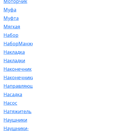
Моторчик
[6]
Муфа
[1]
Муфта
[9]
Мягкая
[3]
Набор
[6]
НаборМанжетГТЦ
[33]
Накладка
[51]
Накладки
[1]
Наконечник
[743]
Наконечники
[119]
Направляющая
[43]
Насадка
[16]
Насос
[356]
Натяжитель
[125]
Наушники
[8]
Наушники-
[2]