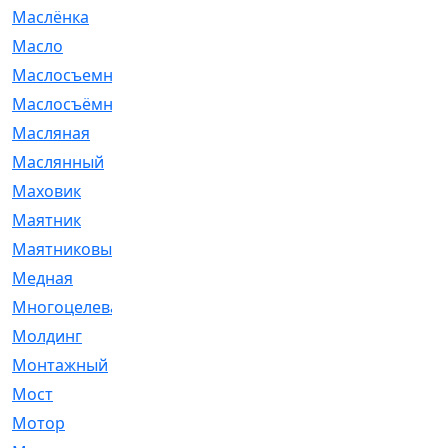
Маслёнка
[4]
Масло
[66]
Маслосъемные
[26]
Маслосъёмные
[480]
Масляная
[1]
Маслянный
[54]
Маховик
[6]
Маятник
[5]
Маятниковый
[13]
Медная
[2]
Многоцелевая
[1]
Молдинг
[14]
Монтажный
[1]
Мост
[10]
Мотор
[212]