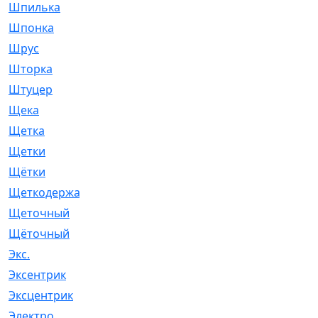
Шпилька
[215]
Шпонка
[19]
Шрус
[1107]
Шторка
[6]
Штуцер
[8]
Щека
[18]
Щетка
[31]
Щетки
[58]
Щётки
[124]
Щеткодержатель
[14]
Щеточный
[1]
Щёточный
[7]
Экс.
[4]
Эксентрик
[1]
Эксцентрик
[67]
Электро
[1]