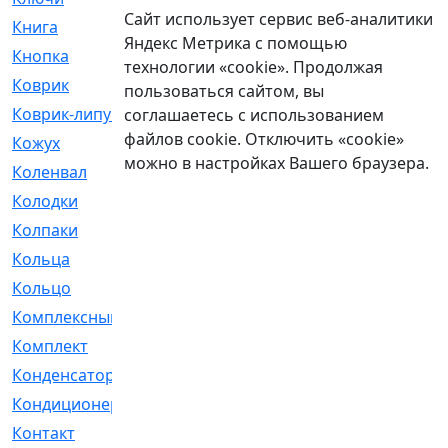
Сайт использует сервис веб-аналитики
Книга
[293]
Яндекс Метрика с помощью
Кнопка
[3]
технологии «cookie». Продолжая
Коврик
[1]
пользоваться сайтом, вы
Коврик-липучка
[2]
соглашаетесь с использованием
файлов cookie. Отключить «cookie»
Кожух
[4]
можно в настройках Вашего браузера.
Коленвал
[38]
Колодки
[2151]
Колпаки
[5]
Кольца
[1164]
Кольцо
[272]
Комплексный
[1]
Комплект
[196]
Конденсатор
[1]
Кондиционер
[2]
Контакт
[3]