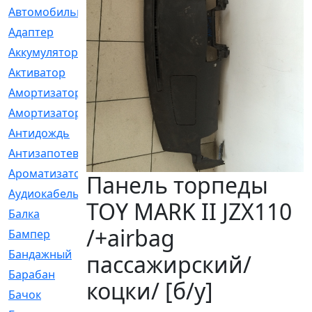
Автомобильный
[6]
Адаптер
[3]
Аккумулятор
[2]
Активатор
[1]
Амортизатор
[608]
Амортизаторы
[21]
Антидождь
[1]
Антизапотеватель
[1]
Ароматизатор
[35]
Панель торпеды
Аудиокабель
[2]
TOY MARK II JZX110
Балка
[58]
/+airbag
Бампер
[137]
Бандажный
[6]
пассажирский/
Барабан
[5]
коцки/ [б/у]
Бачок
[40]