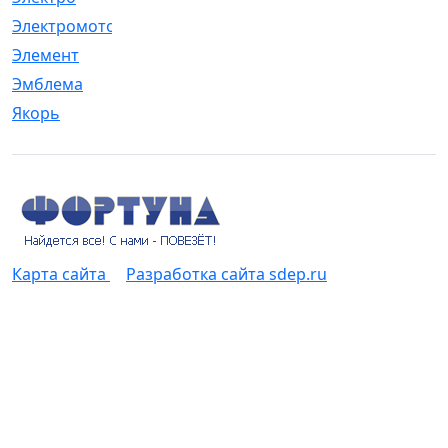
Электромотор
[1]
Элемент
[5]
Эмблема
[1]
Якорь
[4]
Карта сайта
Разработка сайта sdep.ru