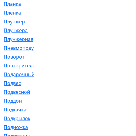
Планка
[21]
Пленка
[1]
Плунжер
[1]
Плунжера
[64]
Плунжерная
[91]
Пневмоподушка
[2]
Поворот
[12]
Повторитель
[86]
Подарочный
[3]
Подвес
[16]
Подвесной
[7]
Поддон
[18]
Подкачка
[5]
Подкрылок
[128]
Подножка
[16]