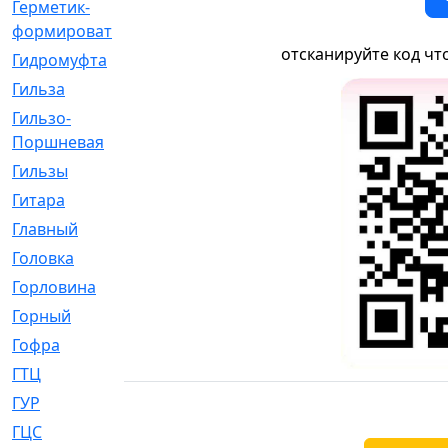
Герметик-
[3]
формирователь
отсканируйте код чт
Гидромуфта
[47]
Гильза
[56]
Гильзо-
[13]
Поршневая
Гильзы
[259]
Гитара
[7]
Главный
[29]
Головка
[28]
Горловина
[14]
Горный
[1]
Гофра
[86]
ГТЦ
[96]
ГУР
[34]
ГЦC
[6]