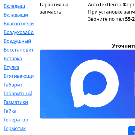
Гарантия на
АвтоТехЦентр Форт
Вкладыш
[41]
запчасть
При установке запч
Вкладыши
[1131]
Звоните по тел
55-2
Влагоотделитель
[2]
Воздухозаборник
[2]
Воздушный
[1]
Уточнит
Восстановительный
[1]
Вставка
[168]
Втулка
[1875]
Втягивающий
[22]
Габарит
[286]
Габаритный
[6]
Газматики
[117]
Гайка
[104]
Генератор
[148]
Герметик
[15]