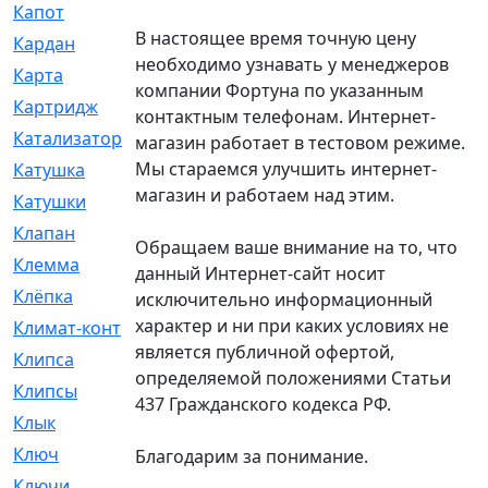
Капот
[144]
В настоящее время точную цену
Кардан
[131]
необходимо узнавать у менеджеров
Карта
[2]
компании Фортуна по указанным
Картридж
[250]
контактным телефонам. Интернет-
Катализатор
[1]
магазин работает в тестовом режиме.
Мы стараемся улучшить интернет-
Катушка
[2]
магазин и работаем над этим.
Катушки
[291]
Клапан
[375]
Обращаем ваше внимание на то, что
Клемма
[5]
данный Интернет-сайт носит
Клёпка
[2]
исключительно информационный
характер и ни при каких условиях не
Климат-контроль
[3]
является публичной офертой,
Клипса
[21]
определяемой положениями Статьи
Клипсы
[321]
437 Гражданского кодекса РФ.
Клык
[4]
Ключ
[2]
Благодарим за понимание.
Ключи
[3]