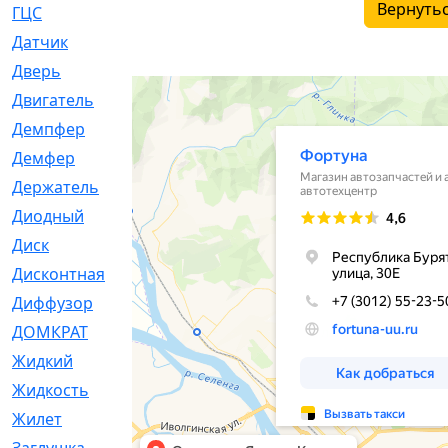
Вернутьс
ГЦС
[74]
Датчик
[969]
Дверь
[249]
Двигатель
[64]
Демпфер
[2]
Демфер
[1]
Держатель
[5]
Диодный
[3]
Диск
[418]
Дисконтная
[1]
Диффузор
[1]
ДОМКРАТ
[1]
Жидкий
[5]
Жидкость
[80]
Жилет
[1]