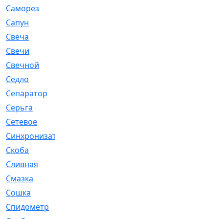
Саморез
[23]
Сапун
[33]
Свеча
[457]
Свечи
[272]
Свечной
[2]
Седло
[7]
Сепаратор
[6]
Серьга
[27]
Сетевое
[6]
Синхронизатор
[1]
Скоба
[4]
Сливная
[6]
Смазка
[24]
Сошка
[8]
Спидометр
[48]