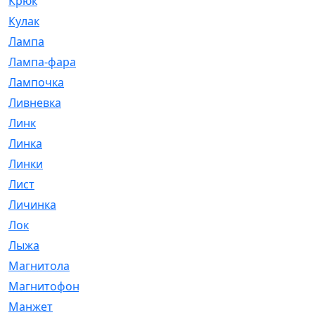
Крюк
[1]
Кулак
[9]
Лампа
[128]
Лампа-фара
[4]
Лампочка
[209]
Ливневка
[66]
Линк
[3]
Линка
[64]
Линки
[913]
Лист
[144]
Личинка
[3]
Лок
[1]
Лыжа
[23]
Магнитола
[11]
Магнитофон
[1]
Манжет
[194]