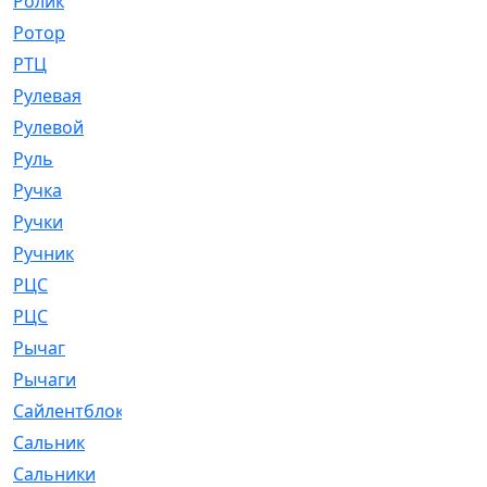
Ролик
[790]
Ротор
[2]
РТЦ
[475]
Рулевая
[974]
Рулевой
[585]
Руль
[12]
Ручка
[29]
Ручки
[3]
Ручник
[11]
РЦC
[12]
РЦС
[84]
Рычаг
[588]
Рычаги
[3]
Сайлентблок
[4208]
Сальник
[4340]
Сальники
[123]