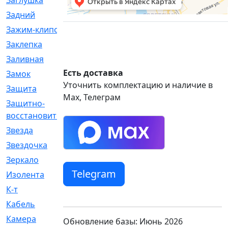
Заглушка
[21]
Задний
[528]
Зажим-клипса
[1]
Заклепка
[1]
Заливная
[4]
Есть доставка
Замок
[12]
Уточнить комплектацию и наличие в
Защита
[79]
Max, Телеграм
Защитно-
[4]
восстановительный
Звезда
[1]
Звездочка
[5]
Зеркало
[369]
Telegram
Изолента
[1]
К-т
[13]
Кабель
[50]
Камера
[4]
Обновление базы: Июнь 2026