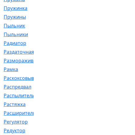
Пружинка
[1]
Пружины
[326]
Пыльник
[1202]
Пыльники
[5]
Радиатор
[916]
Раздаточная
[1]
Размораживатель
[1]
Рамка
[29]
Раскоксовывание
[4]
Распредвал
[41]
Распылители
[226]
Растяжка
[1]
Расширительный
[9]
Регулятор
[5]
Редуктор
[17]