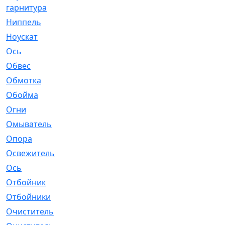
гарнитура
Ниппель
[1]
Ноускат
[53]
Оcь
[2]
Обвес
[3]
Обмотка
[4]
Обойма
[14]
Огни
[1]
Омыватель
[4]
Опора
[1]
Освежитель
[1]
Ось
[4]
Отбойник
[287]
Отбойники
[80]
Очиститель
[15]