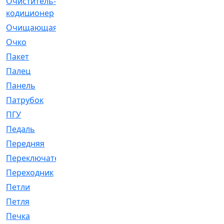
Очиститель-
[1]
кодиционер
Очищающая
[1]
Очко
[24]
Пакет
[1]
Палец
[4]
Панель
[61]
Патрубок
[248]
ПГУ
[2]
Педаль
[3]
Передняя
[22]
Переключатель
[36]
Переходник
[4]
Петли
[23]
Петля
[3]
Печка
[3]