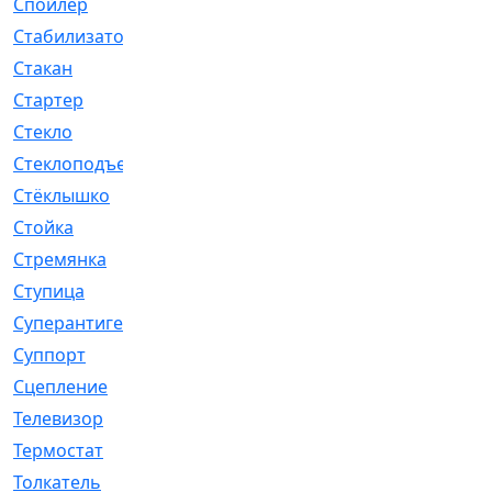
Спойлер
[29]
Стабилизатор
[596]
Стакан
[7]
Стартер
[176]
Стекло
[11]
Стеклоподъемник
[12]
Стёклышко
[20]
Стойка
[969]
Стремянка
[46]
Ступица
[775]
Суперантигель
[3]
Суппорт
[198]
Сцепление
[1]
Телевизор
[13]
Термостат
[323]
Толкатель
[4]