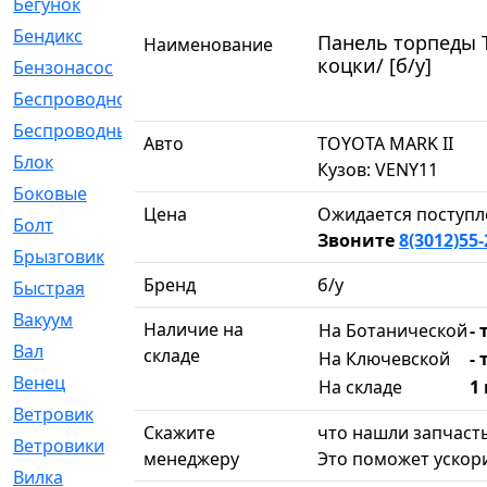
Бегунок
[21]
Бендикс
[26]
Панель торпеды T
Наименование
коцки/ [б/у]
Бензонасос
[17]
Беспроводное
[2]
Беспроводные
[1]
Авто
TOYOTA MARK II
Блок
[81]
Кузов: VENY11
Боковые
[4]
Цена
Ожидается поступл
Болт
[247]
Звоните
8(3012)55-
Брызговик
[77]
Бренд
б/у
Быстрая
[2]
Вакуум
[23]
Наличие на
На Ботанической
- 
Вал
[194]
складе
На Ключевской
- 
Венец
[16]
На складе
1
Ветровик
[132]
Скажите
что нашли запчасть
Ветровики
[2]
менеджеру
Это поможет ускори
Вилка
[15]