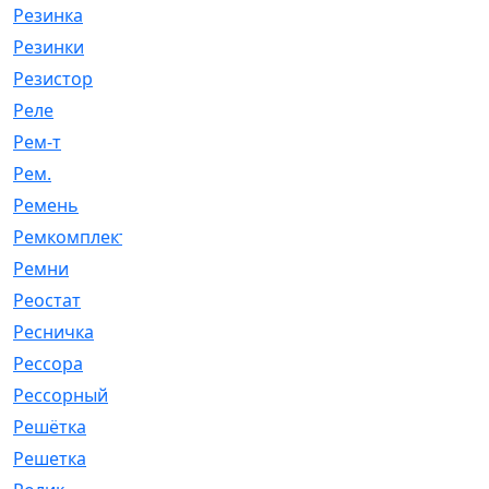
Резинка
[15]
Резинки
[6]
Резистор
[1]
Реле
[20]
Рем-т
[7]
Рем.
[2]
Ремень
[2060]
Ремкомплект
[1924]
Ремни
[21]
Реостат
[1]
Ресничка
[25]
Рессора
[51]
Рессорный
[107]
Решётка
[101]
Решетка
[21]