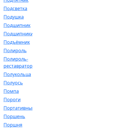
Подпятник
[1]
Подсветка
[1]
Подушка
[1540]
Подшипник
[1825]
Подшипники
[106]
Подъёмник
[1]
Полироль
[1]
Полироль-
[1]
реставратор
Полукольца
[107]
Полуось
[43]
Помпа
[537]
Пороги
[1]
Портативный
[1]
Поршень
[5]
Поршня
[833]