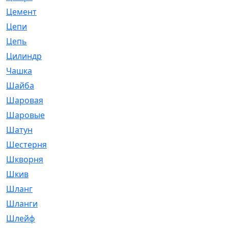
Цемент
[1]
Цепи
[314]
Цепь
[171]
Цилиндр
[55]
Чашка
[695]
Шайба
[37]
Шаровая
[900]
Шаровые
[1]
Шатун
[226]
Шестерня
[33]
Шкворня
[118]
Шкив
[129]
Шланг
[476]
Шланги
[36]
Шлейф
[70]