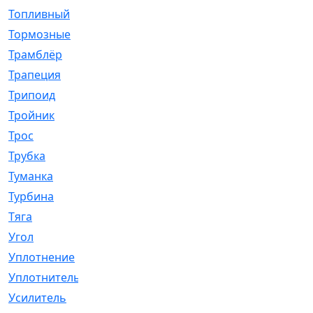
Топливный
[5]
Тормозные
[57]
Трамблёр
[54]
Трапеция
[2]
Трипоид
[16]
Тройник
[1]
Трос
[500]
Трубка
[39]
Туманка
[77]
Турбина
[69]
Тяга
[1264]
Угол
[2]
Уплотнение
[22]
Уплотнитель
[13]
Усилитель
[20]