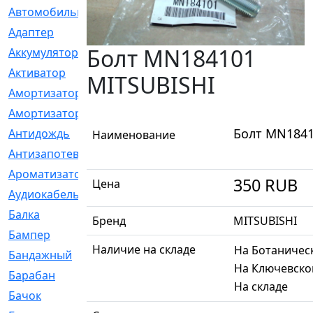
Автомобильный
[6]
Адаптер
[3]
Болт MN184101
Аккумулятор
[2]
Активатор
[1]
MITSUBISHI
Амортизатор
[608]
Амортизаторы
[21]
Болт MN1841
Антидождь
[1]
Наименование
Антизапотеватель
[1]
Ароматизатор
[35]
350
RUB
Цена
Аудиокабель
[2]
Балка
[58]
Бренд
MITSUBISHI
Бампер
[137]
Наличие на складе
На Ботаничес
Бандажный
[6]
На Ключевско
Барабан
[5]
На складе
Бачок
[40]