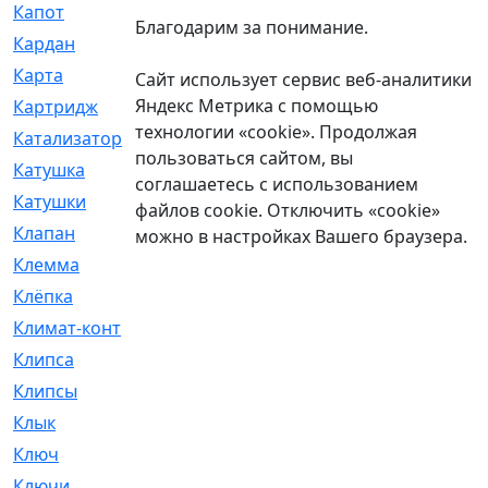
Капот
[144]
Благодарим за понимание.
Кардан
[131]
Карта
[2]
Сайт использует сервис веб-аналитики
Яндекс Метрика с помощью
Картридж
[250]
технологии «cookie». Продолжая
Катализатор
[1]
пользоваться сайтом, вы
Катушка
[2]
соглашаетесь с использованием
Катушки
[291]
файлов cookie. Отключить «cookie»
Клапан
[375]
можно в настройках Вашего браузера.
Клемма
[5]
Клёпка
[2]
Климат-контроль
[3]
Клипса
[21]
Клипсы
[321]
Клык
[4]
Ключ
[2]
Ключи
[3]