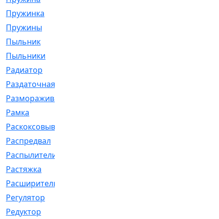
Пружинка
[1]
Пружины
[326]
Пыльник
[1202]
Пыльники
[5]
Радиатор
[916]
Раздаточная
[1]
Размораживатель
[1]
Рамка
[29]
Раскоксовывание
[4]
Распредвал
[41]
Распылители
[226]
Растяжка
[1]
Расширительный
[9]
Регулятор
[5]
Редуктор
[17]