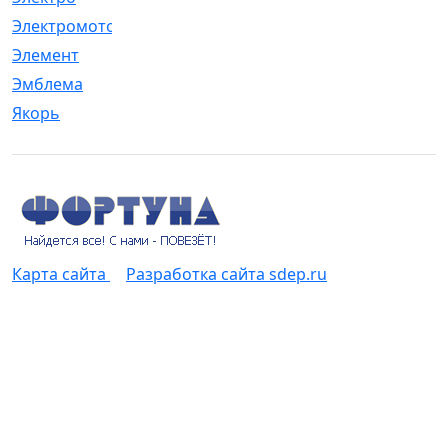
Электромотор
[1]
Элемент
[5]
Эмблема
[1]
Якорь
[4]
Карта сайта
Разработка сайта sdep.ru