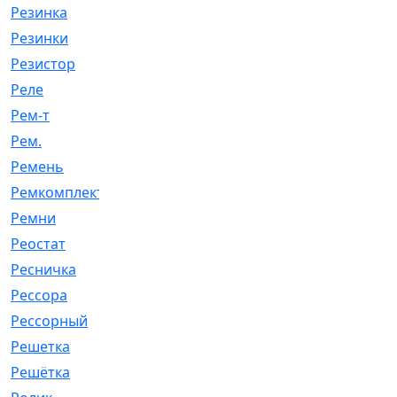
Резинка
[15]
Резинки
[6]
Резистор
[1]
Реле
[20]
Рем-т
[7]
Рем.
[2]
Ремень
[2060]
Ремкомплект
[1924]
Ремни
[21]
Реостат
[1]
Ресничка
[25]
Рессора
[51]
Рессорный
[107]
Решетка
[21]
Решётка
[101]