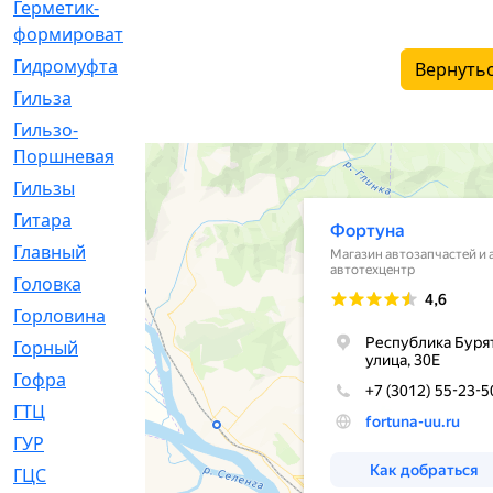
Герметик-
[3]
формирователь
Гидромуфта
[47]
Вернутьс
Гильза
[56]
Гильзо-
[13]
Поршневая
Гильзы
[259]
Гитара
[7]
Главный
[29]
Головка
[28]
Горловина
[14]
Горный
[1]
Гофра
[86]
ГТЦ
[96]
ГУР
[34]
ГЦC
[6]