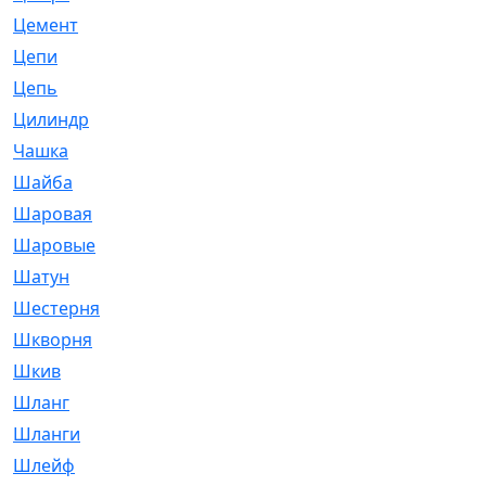
Цемент
[1]
Цепи
[314]
Цепь
[171]
Цилиндр
[55]
Чашка
[695]
Шайба
[37]
Шаровая
[900]
Шаровые
[1]
Шатун
[226]
Шестерня
[33]
Шкворня
[118]
Шкив
[129]
Шланг
[476]
Шланги
[36]
Шлейф
[70]