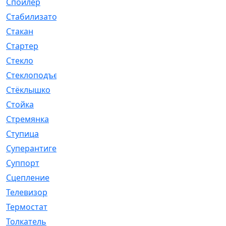
Спойлер
[29]
Стабилизатор
[596]
Стакан
[7]
Стартер
[176]
Стекло
[11]
Стеклоподъемник
[12]
Стёклышко
[20]
Стойка
[969]
Стремянка
[46]
Ступица
[775]
Суперантигель
[3]
Суппорт
[198]
Сцепление
[1]
Телевизор
[13]
Термостат
[323]
Толкатель
[4]