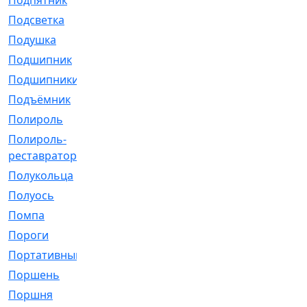
Подпятник
[1]
Подсветка
[1]
Подушка
[1540]
Подшипник
[1825]
Подшипники
[106]
Подъёмник
[1]
Полироль
[1]
Полироль-
[1]
реставратор
Полукольца
[107]
Полуось
[43]
Помпа
[537]
Пороги
[1]
Портативный
[1]
Поршень
[5]
Поршня
[833]