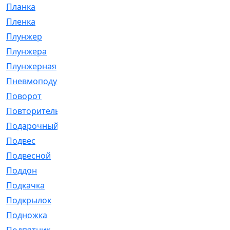
Планка
[21]
Пленка
[1]
Плунжер
[1]
Плунжера
[64]
Плунжерная
[91]
Пневмоподушка
[2]
Поворот
[12]
Повторитель
[86]
Подарочный
[3]
Подвес
[16]
Подвесной
[7]
Поддон
[18]
Подкачка
[5]
Подкрылок
[128]
Подножка
[16]