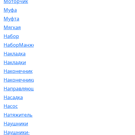
Моторчик
[6]
Муфа
[1]
Муфта
[9]
Мягкая
[3]
Набор
[6]
НаборМанжетГТЦ
[33]
Накладка
[51]
Накладки
[1]
Наконечник
[743]
Наконечники
[119]
Направляющая
[43]
Насадка
[16]
Насос
[356]
Натяжитель
[125]
Наушники
[8]
Наушники-
[2]