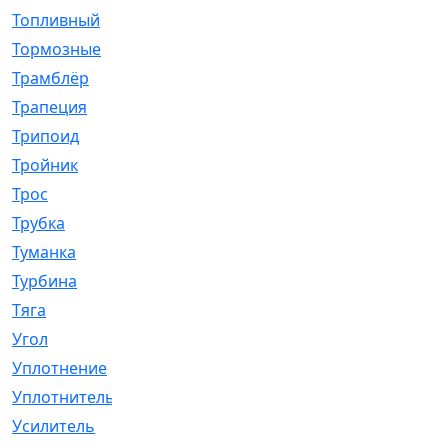
Топливный
[5]
Тормозные
[57]
Трамблёр
[54]
Трапеция
[2]
Трипоид
[16]
Тройник
[1]
Трос
[500]
Трубка
[39]
Туманка
[77]
Турбина
[69]
Тяга
[1264]
Угол
[2]
Уплотнение
[22]
Уплотнитель
[13]
Усилитель
[20]