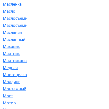
Маслёнка
[4]
Масло
[66]
Маслосъёмные
[480]
Маслосъемные
[26]
Масляная
[1]
Маслянный
[54]
Маховик
[6]
Маятник
[5]
Маятниковый
[13]
Медная
[2]
Многоцелевая
[1]
Молдинг
[14]
Монтажный
[1]
Мост
[10]
Мотор
[212]