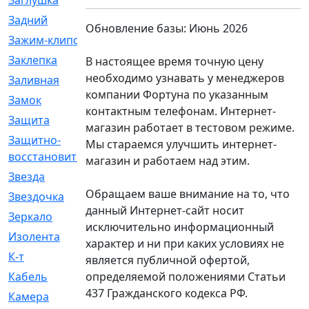
Заглушка
[21]
Задний
[528]
Обновление базы: Июнь 2026
Зажим-клипса
[1]
Заклепка
[1]
В настоящее время точную цену
необходимо узнавать у менеджеров
Заливная
[4]
компании Фортуна по указанным
Замок
[12]
контактным телефонам. Интернет-
Защита
[79]
магазин работает в тестовом режиме.
Защитно-
[4]
Мы стараемся улучшить интернет-
восстановительный
магазин и работаем над этим.
Звезда
[1]
Обращаем ваше внимание на то, что
Звездочка
[5]
данный Интернет-сайт носит
Зеркало
[369]
исключительно информационный
Изолента
[1]
характер и ни при каких условиях не
К-т
[13]
является публичной офертой,
определяемой положениями Статьи
Кабель
[50]
437 Гражданского кодекса РФ.
Камера
[4]