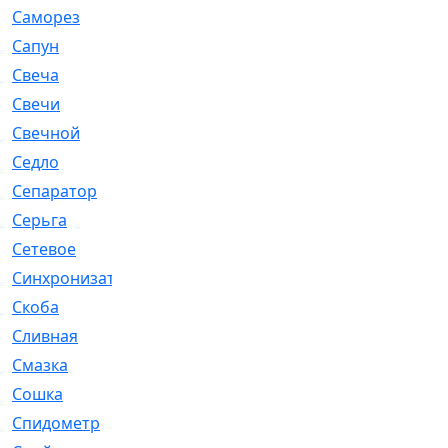
Саморез
[23]
Сапун
[33]
Свеча
[457]
Свечи
[272]
Свечной
[2]
Седло
[7]
Сепаратор
[6]
Серьга
[27]
Сетевое
[6]
Синхронизатор
[1]
Скоба
[4]
Сливная
[6]
Смазка
[24]
Сошка
[8]
Спидометр
[48]