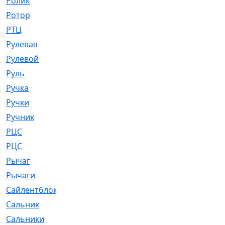
Ролик
[790]
Ротор
[2]
РТЦ
[475]
Рулевая
[974]
Рулевой
[585]
Руль
[12]
Ручка
[29]
Ручки
[3]
Ручник
[11]
РЦC
[12]
РЦС
[84]
Рычаг
[588]
Рычаги
[3]
Сайлентблок
[4208]
Сальник
[4340]
Сальники
[123]