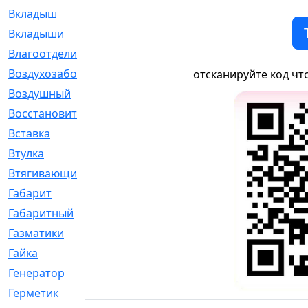
Вкладыш
[41]
Вкладыши
[1131]
Влагоотделитель
[2]
Воздухозаборник
[2]
отсканируйте код чт
Воздушный
[1]
Восстановительный
[1]
Вставка
[168]
Втулка
[1875]
Втягивающий
[22]
Габарит
[286]
Габаритный
[6]
Газматики
[117]
Гайка
[104]
Генератор
[148]
Герметик
[15]