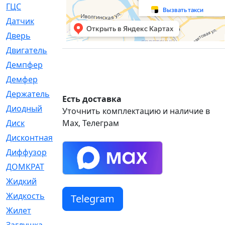
ГЦС
[74]
Датчик
[969]
Дверь
[249]
Двигатель
[64]
Демпфер
[2]
Демфер
[1]
Держатель
[5]
Есть доставка
Диодный
[3]
Уточнить комплектацию и наличие в
Диск
Max, Телеграм
[418]
Дисконтная
[1]
Диффузор
[1]
ДОМКРАТ
[1]
Жидкий
[5]
Жидкость
[80]
Telegram
Жилет
[1]