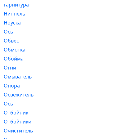
гарнитура
Ниппель
[1]
Ноускат
[53]
Оcь
[2]
Обвес
[3]
Обмотка
[4]
Обойма
[14]
Огни
[1]
Омыватель
[4]
Опора
[1]
Освежитель
[1]
Ось
[4]
Отбойник
[287]
Отбойники
[80]
Очиститель
[15]