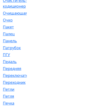
Очиститель-
[1]
кодиционер
Очищающая
[1]
Очко
[24]
Пакет
[1]
Палец
[4]
Панель
[61]
Патрубок
[248]
ПГУ
[2]
Педаль
[3]
Передняя
[22]
Переключатель
[36]
Переходник
[4]
Петли
[23]
Петля
[3]
Печка
[3]