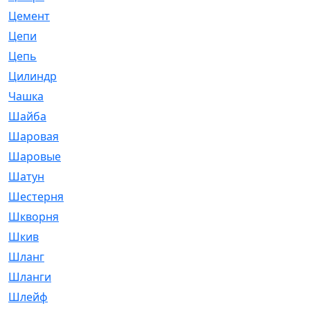
Цемент
[1]
Цепи
[314]
Цепь
[171]
Цилиндр
[55]
Чашка
[695]
Шайба
[37]
Шаровая
[900]
Шаровые
[1]
Шатун
[226]
Шестерня
[33]
Шкворня
[118]
Шкив
[129]
Шланг
[476]
Шланги
[36]
Шлейф
[70]