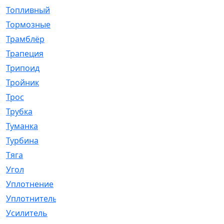
Топливный
[5]
Тормозные
[57]
Трамблёр
[54]
Трапеция
[2]
Трипоид
[16]
Тройник
[1]
Трос
[500]
Трубка
[39]
Туманка
[77]
Турбина
[69]
Тяга
[1264]
Угол
[2]
Уплотнение
[22]
Уплотнитель
[13]
Усилитель
[20]