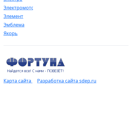
Электромотор
[1]
Элемент
[5]
Эмблема
[1]
Якорь
[4]
Карта сайта
Разработка сайта sdep.ru