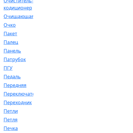
Очиститель-
[1]
кодиционер
Очищающая
[1]
Очко
[24]
Пакет
[1]
Палец
[4]
Панель
[61]
Патрубок
[248]
ПГУ
[2]
Педаль
[3]
Передняя
[22]
Переключатель
[36]
Переходник
[4]
Петли
[23]
Петля
[3]
Печка
[3]