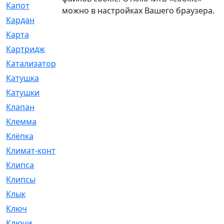
Капот
[144]
можно в настройках Вашего браузера.
Кардан
[131]
Карта
[2]
Картридж
[250]
Катализатор
[1]
Катушка
[2]
Катушки
[291]
Клапан
[375]
Клемма
[5]
Клёпка
[2]
Климат-контроль
[3]
Клипса
[21]
Клипсы
[321]
Клык
[4]
Ключ
[2]
Ключи
[3]