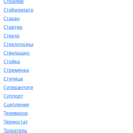
Спойлер
[29]
Стабилизатор
[596]
Стакан
[7]
Стартер
[176]
Стекло
[11]
Стеклоподъемник
[12]
Стёклышко
[20]
Стойка
[969]
Стремянка
[46]
Ступица
[775]
Суперантигель
[3]
Суппорт
[198]
Сцепление
[1]
Телевизор
[13]
Термостат
[323]
Толкатель
[4]