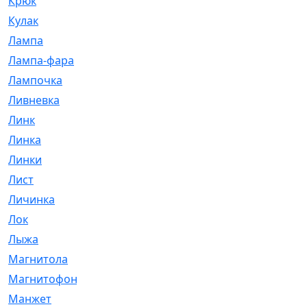
Крюк
[1]
Кулак
[9]
Лампа
[128]
Лампа-фара
[4]
Лампочка
[209]
Ливневка
[66]
Линк
[3]
Линка
[64]
Линки
[913]
Лист
[144]
Личинка
[3]
Лок
[1]
Лыжа
[23]
Магнитола
[11]
Магнитофон
[1]
Манжет
[194]