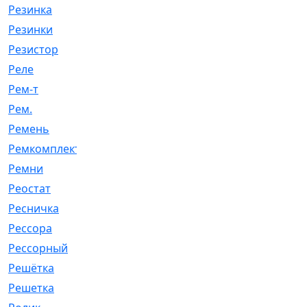
Резинка
[15]
Резинки
[6]
Резистор
[1]
Реле
[20]
Рем-т
[7]
Рем.
[2]
Ремень
[2060]
Ремкомплект
[1924]
Ремни
[21]
Реостат
[1]
Ресничка
[25]
Рессора
[51]
Рессорный
[107]
Решётка
[101]
Решетка
[21]