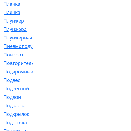
Планка
[21]
Пленка
[1]
Плунжер
[1]
Плунжера
[64]
Плунжерная
[91]
Пневмоподушка
[2]
Поворот
[12]
Повторитель
[86]
Подарочный
[3]
Подвес
[16]
Подвесной
[7]
Поддон
[18]
Подкачка
[5]
Подкрылок
[128]
Подножка
[16]