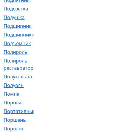
Подпятник
[1]
Подсветка
[1]
Подушка
[1540]
Подшипник
[1825]
Подшипники
[106]
Подъёмник
[1]
Полироль
[1]
Полироль-
[1]
реставратор
Полукольца
[107]
Полуось
[43]
Помпа
[537]
Пороги
[1]
Портативный
[1]
Поршень
[5]
Поршня
[833]