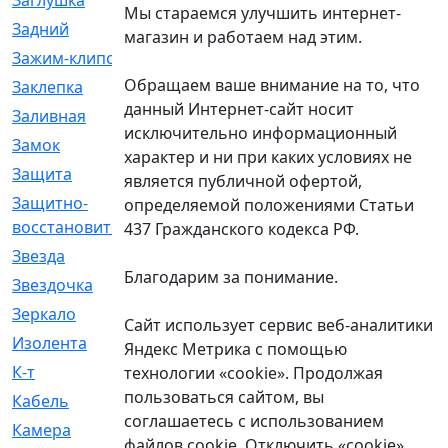
Заглушка
[21]
Мы стараемся улучшить интернет-
Задний
[528]
магазин и работаем над этим.
Зажим-клипса
[1]
Обращаем ваше внимание на то, что
Заклепка
[1]
данный Интернет-сайт носит
Заливная
[4]
исключительно информационный
Замок
[12]
характер и ни при каких условиях не
Защита
[79]
является публичной офертой,
Защитно-
[4]
определяемой положениями Статьи
восстановительный
437 Гражданского кодекса РФ.
Звезда
[1]
Благодарим за понимание.
Звездочка
[5]
Зеркало
[369]
Сайт использует сервис веб-аналитики
Изолента
[1]
Яндекс Метрика с помощью
К-т
[13]
технологии «cookie». Продолжая
пользоваться сайтом, вы
Кабель
[50]
соглашаетесь с использованием
Камера
[4]
файлов cookie. Отключить «cookie»