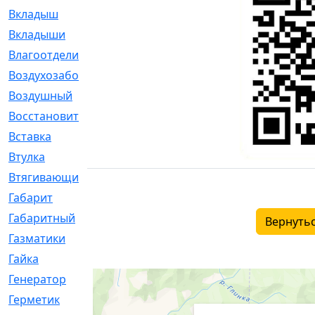
Вкладыш
[41]
Вкладыши
[1131]
Влагоотделитель
[2]
Воздухозаборник
[2]
Воздушный
[1]
Восстановительный
[1]
Вставка
[168]
Втулка
[1875]
Втягивающий
[22]
Габарит
[286]
Габаритный
[6]
Вернутьс
Газматики
[117]
Гайка
[104]
Генератор
[148]
Герметик
[15]