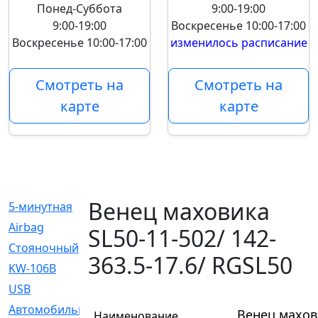
Понед-Суббота
9:00-19:00
9:00-19:00
Воскресенье
10:00-17:00
Воскресенье
10:00-17:00
изменилось расписание
Смотреть на
Смотреть на
карте
карте
Венец маховика
5-минутная
[1]
Airbag
[18]
SL50-11-502/ 142-
Cтояночный
[1]
363.5-17.6/ RGSL50
KW-106B
[0]
USB
[6]
Автомобильное
[6]
Венец махови
Наименование