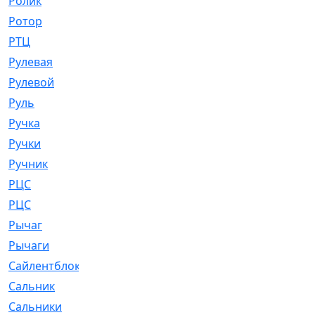
Ролик
[790]
Ротор
[2]
РТЦ
[475]
Рулевая
[974]
Рулевой
[585]
Руль
[12]
Ручка
[29]
Ручки
[3]
Ручник
[11]
РЦC
[12]
РЦС
[84]
Рычаг
[588]
Рычаги
[3]
Сайлентблок
[4208]
Сальник
[4340]
Сальники
[123]