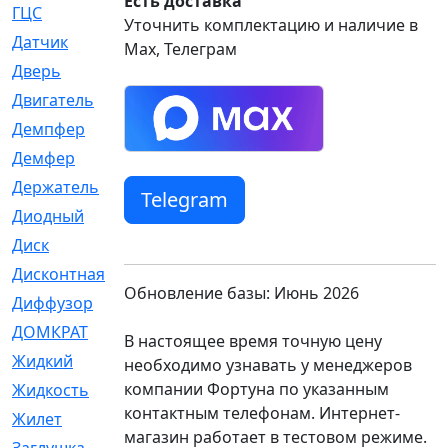
Есть доставка
ГЦС
[74]
Уточнить комплектацию и наличие в
Датчик
[969]
Max, Телеграм
Дверь
[249]
Двигатель
[64]
Демпфер
[2]
Демфер
[1]
Держатель
[5]
Telegram
Диодный
[3]
Диск
[418]
Дисконтная
[1]
Обновление базы: Июнь 2026
Диффузор
[1]
ДОМКРАТ
[1]
В настоящее время точную цену
Жидкий
[5]
необходимо узнавать у менеджеров
компании Фортуна по указанным
Жидкость
[80]
контактным телефонам. Интернет-
Жилет
[1]
магазин работает в тестовом режиме.