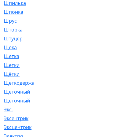
Шпилька
[215]
Шпонка
[19]
Шрус
[1107]
Шторка
[6]
Штуцер
[8]
Щека
[18]
Щетка
[31]
Щетки
[58]
Щётки
[124]
Щеткодержатель
[14]
Щеточный
[1]
Щёточный
[7]
Экс.
[4]
Эксентрик
[1]
Эксцентрик
[67]
Электро
[1]