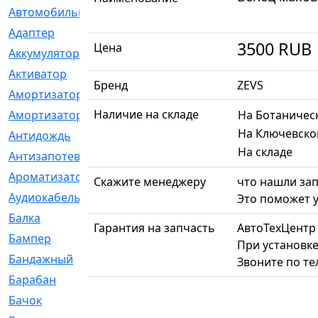
Автомобильный
[6]
Адаптер
[3]
3500
RUB
Цена
Аккумулятор
[2]
Активатор
[1]
Бренд
ZEVS
Амортизатор
[608]
Наличие на складе
Амортизаторы
[21]
На Ботаничес
На Ключевско
Антидождь
[1]
На складе
Антизапотеватель
[1]
Ароматизатор
[35]
Скажите менеджеру
что нашли зап
Аудиокабель
[2]
Это поможет у
Балка
[58]
Гарантия на запчасть
АвтоТехЦентр
Бампер
[137]
При установке
Бандажный
[6]
Звоните по т
Барабан
[5]
Бачок
[40]