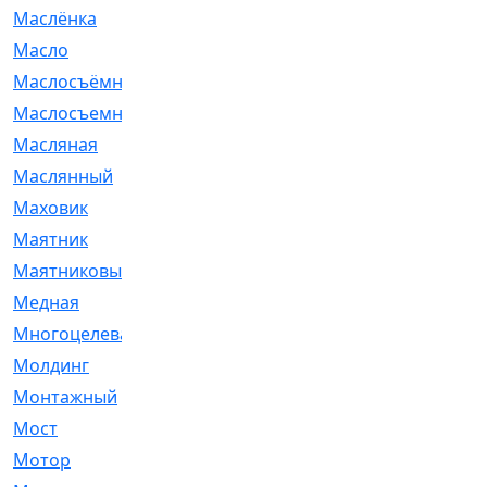
Маслёнка
[4]
Масло
[66]
Маслосъёмные
[480]
Маслосъемные
[26]
Масляная
[1]
Маслянный
[54]
Маховик
[6]
Маятник
[5]
Маятниковый
[13]
Медная
[2]
Многоцелевая
[1]
Молдинг
[14]
Монтажный
[1]
Мост
[10]
Мотор
[212]