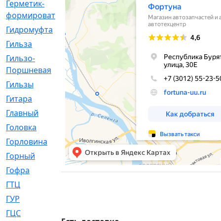
Герметик-
[3]
формирователь
Гидромуфта
[47]
Гильза
[56]
Гильзо-
[13]
Поршневая
Гильзы
[259]
Гитара
[7]
Главный
[29]
Головка
[28]
Горловина
[14]
Горный
[1]
Гофра
[86]
ГТЦ
[96]
ГУР
[34]
ГЦC
[6]