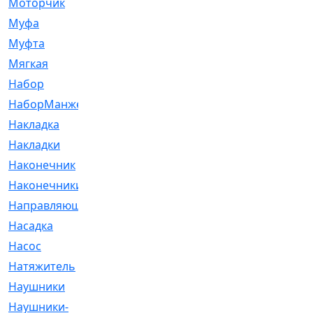
Моторчик
[6]
Муфа
[1]
Муфта
[9]
Мягкая
[3]
Набор
[6]
НаборМанжетГТЦ
[33]
Накладка
[51]
Накладки
[1]
Наконечник
[743]
Наконечники
[119]
Направляющая
[43]
Насадка
[16]
Насос
[356]
Натяжитель
[125]
Наушники
[8]
Наушники-
[2]