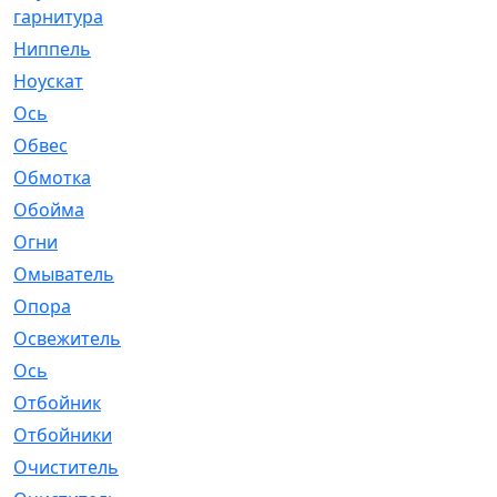
гарнитура
Ниппель
[1]
Ноускат
[53]
Оcь
[2]
Обвес
[3]
Обмотка
[4]
Обойма
[14]
Огни
[1]
Омыватель
[4]
Опора
[1]
Освежитель
[1]
Ось
[4]
Отбойник
[287]
Отбойники
[80]
Очиститель
[15]