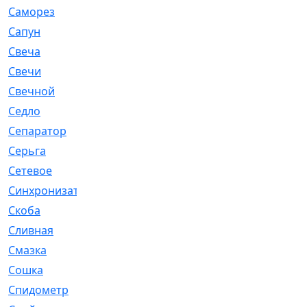
Саморез
[23]
Сапун
[33]
Свеча
[457]
Свечи
[272]
Свечной
[2]
Седло
[7]
Сепаратор
[6]
Серьга
[27]
Сетевое
[6]
Синхронизатор
[1]
Скоба
[4]
Сливная
[6]
Смазка
[24]
Сошка
[8]
Спидометр
[48]