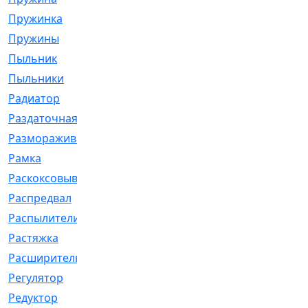
Пружинка
[1]
Пружины
[326]
Пыльник
[1202]
Пыльники
[5]
Радиатор
[916]
Раздаточная
[1]
Размораживатель
[1]
Рамка
[29]
Раскоксовывание
[4]
Распредвал
[41]
Распылители
[226]
Растяжка
[1]
Расширительный
[9]
Регулятор
[5]
Редуктор
[17]