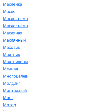
Маслёнка
[4]
Масло
[66]
Маслосъемные
[26]
Маслосъёмные
[480]
Масляная
[1]
Маслянный
[54]
Маховик
[6]
Маятник
[5]
Маятниковый
[13]
Медная
[2]
Многоцелевая
[1]
Молдинг
[14]
Монтажный
[1]
Мост
[10]
Мотор
[212]