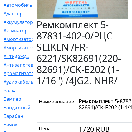
Автомобильный
[6]
Адаптер
[3]
Ремкомплект 5-
Аккумулятор
[2]
Активатор
[1]
87831-402-0/РЦС
Амортизатор
[608]
SEIKEN /FR-
Амортизаторы
[21]
6221/SK82691(220-
Антидождь
[1]
Антизапотеватель
[1]
82691)/CK-E202 (1-
Ароматизатор
[35]
1/16'') /4JG2, NHR/
Аудиокабель
[2]
Балка
[58]
Бампер
[137]
Ремкомплект 5-87831
Наименование
82691)/CK-E202 (1-1/1
Бандажный
[6]
Барабан
[5]
Бачок
[40]
1720
RUB
Цена