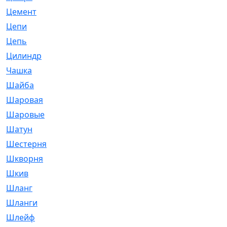
Цемент
[1]
Цепи
[314]
Цепь
[171]
Цилиндр
[55]
Чашка
[695]
Шайба
[37]
Шаровая
[900]
Шаровые
[1]
Шатун
[226]
Шестерня
[33]
Шкворня
[118]
Шкив
[129]
Шланг
[476]
Шланги
[36]
Шлейф
[70]