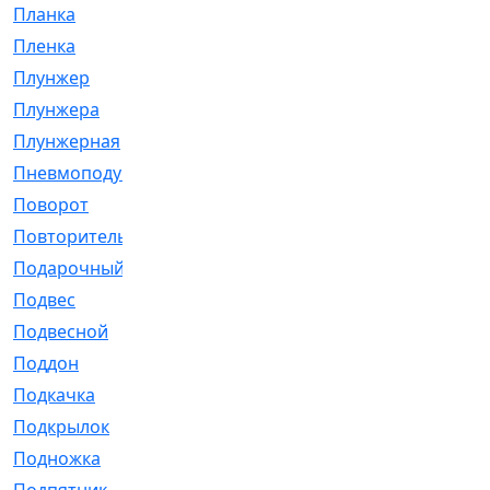
Планка
[21]
Пленка
[1]
Плунжер
[1]
Плунжера
[64]
Плунжерная
[91]
Пневмоподушка
[2]
Поворот
[12]
Повторитель
[86]
Подарочный
[3]
Подвес
[16]
Подвесной
[7]
Поддон
[18]
Подкачка
[5]
Подкрылок
[128]
Подножка
[16]