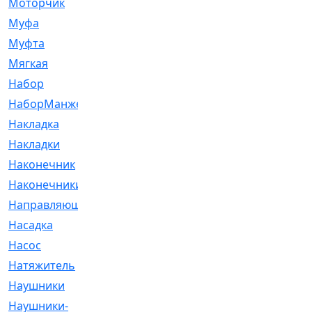
Моторчик
[6]
Муфа
[1]
Муфта
[9]
Мягкая
[3]
Набор
[6]
НаборМанжетГТЦ
[33]
Накладка
[51]
Накладки
[1]
Наконечник
[743]
Наконечники
[119]
Направляющая
[43]
Насадка
[16]
Насос
[356]
Натяжитель
[125]
Наушники
[8]
Наушники-
[2]