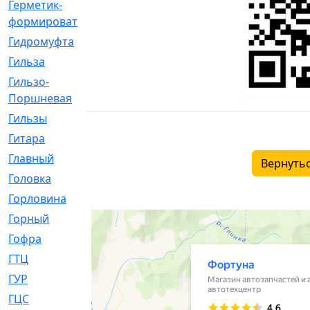
Герметик-
[3]
формирователь
Гидромуфта
[47]
Гильза
[56]
Гильзо-
[13]
Поршневая
Гильзы
[259]
Гитара
[7]
Главный
[29]
Вернутьс
Головка
[28]
Горловина
[14]
Горный
[1]
Гофра
[86]
ГТЦ
[96]
ГУР
[34]
ГЦC
[6]