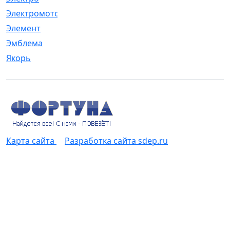
Электромотор
[1]
Элемент
[5]
Эмблема
[1]
Якорь
[4]
Карта сайта
Разработка сайта sdep.ru