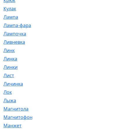
Крюк
[1]
Кулак
[9]
Лампа
[128]
Лампа-фара
[4]
Лампочка
[209]
Ливневка
[66]
Линк
[3]
Линка
[64]
Линки
[913]
Лист
[144]
Личинка
[3]
Лок
[1]
Лыжа
[23]
Магнитола
[11]
Магнитофон
[1]
Манжет
[194]