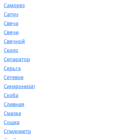
Саморез
[23]
Сапун
[33]
Свеча
[457]
Свечи
[272]
Свечной
[2]
Седло
[7]
Сепаратор
[6]
Серьга
[27]
Сетевое
[6]
Синхронизатор
[1]
Скоба
[4]
Сливная
[6]
Смазка
[24]
Сошка
[8]
Спидометр
[48]