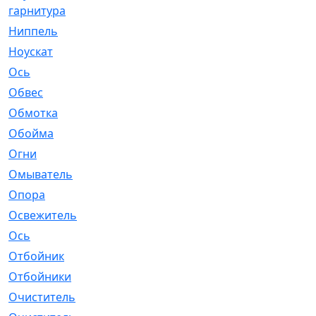
гарнитура
Ниппель
[1]
Ноускат
[53]
Оcь
[2]
Обвес
[3]
Обмотка
[4]
Обойма
[14]
Огни
[1]
Омыватель
[4]
Опора
[1]
Освежитель
[1]
Ось
[4]
Отбойник
[287]
Отбойники
[80]
Очиститель
[15]