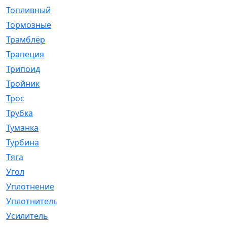
Топливный
[5]
Тормозные
[57]
Трамблёр
[54]
Трапеция
[2]
Трипоид
[16]
Тройник
[1]
Трос
[500]
Трубка
[39]
Туманка
[77]
Турбина
[69]
Тяга
[1264]
Угол
[2]
Уплотнение
[22]
Уплотнитель
[13]
Усилитель
[20]