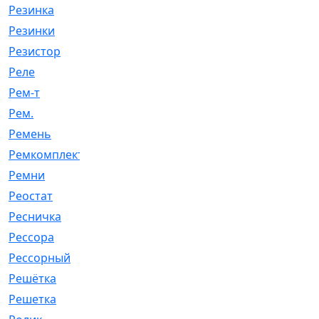
Резинка
[15]
Резинки
[6]
Резистор
[1]
Реле
[20]
Рем-т
[7]
Рем.
[2]
Ремень
[2060]
Ремкомплект
[1924]
Ремни
[21]
Реостат
[1]
Ресничка
[25]
Рессора
[51]
Рессорный
[107]
Решётка
[101]
Решетка
[21]