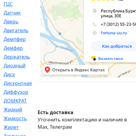
ГЦС
[74]
Датчик
[969]
Дверь
[249]
Двигатель
[64]
Демпфер
[2]
Демфер
[1]
Держатель
[5]
Диодный
[3]
Диск
[418]
Дисконтная
[1]
Диффузор
[1]
ДОМКРАТ
[1]
Жидкий
[5]
Есть доставка
Жидкость
[80]
Уточнить комплектацию и наличие в
Max, Телеграм
Жилет
[1]