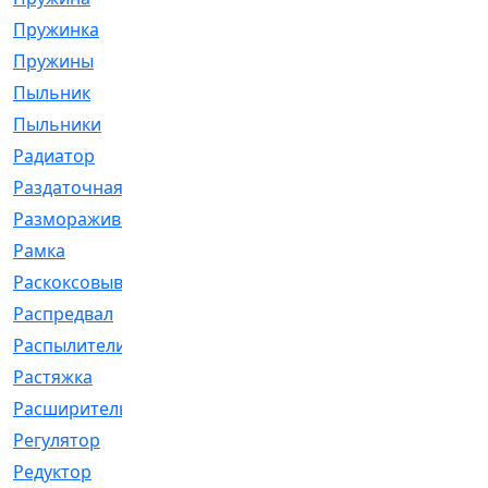
Пружинка
[1]
Пружины
[326]
Пыльник
[1202]
Пыльники
[5]
Радиатор
[916]
Раздаточная
[1]
Размораживатель
[1]
Рамка
[29]
Раскоксовывание
[4]
Распредвал
[41]
Распылители
[226]
Растяжка
[1]
Расширительный
[9]
Регулятор
[5]
Редуктор
[17]