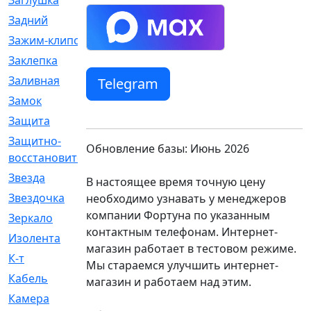
Заглушка
[21]
Задний
[528]
Зажим-клипса
[1]
Заклепка
[1]
Заливная
[4]
Telegram
Замок
[12]
Защита
[79]
Защитно-
[4]
Обновление базы: Июнь 2026
восстановительный
Звезда
[1]
В настоящее время точную цену
Звездочка
[5]
необходимо узнавать у менеджеров
компании Фортуна по указанным
Зеркало
[369]
контактным телефонам. Интернет-
Изолента
[1]
магазин работает в тестовом режиме.
К-т
[13]
Мы стараемся улучшить интернет-
Кабель
[50]
магазин и работаем над этим.
Камера
[4]