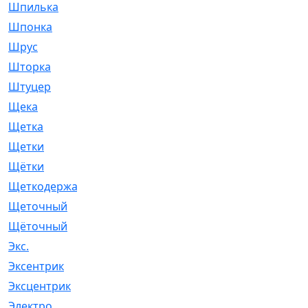
Шпилька
[215]
Шпонка
[19]
Шрус
[1107]
Шторка
[6]
Штуцер
[8]
Щека
[18]
Щетка
[31]
Щетки
[58]
Щётки
[124]
Щеткодержатель
[14]
Щеточный
[1]
Щёточный
[7]
Экс.
[4]
Эксентрик
[1]
Эксцентрик
[67]
Электро
[1]