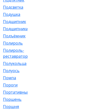
Подпятник
[1]
Подсветка
[1]
Подушка
[1540]
Подшипник
[1825]
Подшипники
[106]
Подъёмник
[1]
Полироль
[1]
Полироль-
[1]
реставратор
Полукольца
[107]
Полуось
[43]
Помпа
[537]
Пороги
[1]
Портативный
[1]
Поршень
[5]
Поршня
[833]