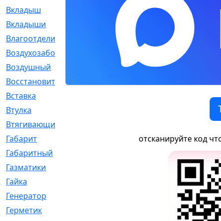
Вкладыш
[41]
Вкладыши
[1131]
Влагоотделитель
[2]
Воздухозаборник
[2]
Воздушный
[1]
Восстановительный
[1]
Вставка
[168]
Втулка
[1875]
Втягивающий
[22]
Габарит
[286]
отсканируйте код чт
Габаритный
[6]
Газматики
[117]
Гайка
[104]
Генератор
[148]
Герметик
[15]