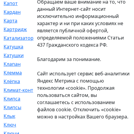
Обращаем ваше внимание на то, что
Капот
[144]
данный Интернет-сайт носит
Кардан
[131]
исключительно информационный
Карта
[2]
характер и ни при каких условиях не
Картридж
[250]
является публичной офертой,
определяемой положениями Статьи
Катализатор
[1]
437 Гражданского кодекса РФ.
Катушка
[2]
Катушки
[291]
Благодарим за понимание.
Клапан
[375]
Клемма
[5]
Сайт использует сервис веб-аналитики
Яндекс Метрика с помощью
Клёпка
[2]
технологии «cookie». Продолжая
Климат-контроль
[3]
пользоваться сайтом, вы
Клипса
[21]
соглашаетесь с использованием
Клипсы
[321]
файлов cookie. Отключить «cookie»
Клык
[4]
можно в настройках Вашего браузера.
Ключ
[2]
Ключи
[3]