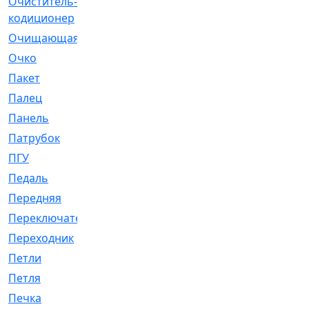
Очиститель-
[1]
кодиционер
Очищающая
[1]
Очко
[24]
Пакет
[1]
Палец
[4]
Панель
[61]
Патрубок
[248]
ПГУ
[2]
Педаль
[3]
Передняя
[22]
Переключатель
[36]
Переходник
[4]
Петли
[23]
Петля
[3]
Печка
[3]