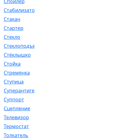
Спойлер
[29]
Стабилизатор
[596]
Стакан
[7]
Стартер
[176]
Стекло
[11]
Стеклоподъемник
[12]
Стёклышко
[20]
Стойка
[969]
Стремянка
[46]
Ступица
[775]
Суперантигель
[3]
Суппорт
[198]
Сцепление
[1]
Телевизор
[13]
Термостат
[323]
Толкатель
[4]