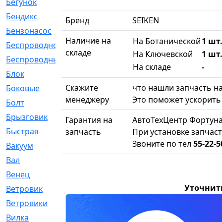
Бегунок
[21]
Бендикс
[26]
Бренд
SEIKEN
Бензонасос
[17]
Наличие на
На Ботанической
1 шт.
Беспроводное
[2]
складе
На Ключевской
1 шт.
Беспроводные
[1]
На складе
-
Блок
[81]
Скажите
что нашли запчасть на
Боковые
[4]
менеджеру
Это поможет ускорить 
Болт
[247]
Брызговик
[77]
Гарантия на
АвтоТехЦентр Фортуна
Быстрая
[2]
запчасть
При установке запчаст
Звоните по тел
55-22-5
Вакуум
[23]
Вал
[194]
Венец
[16]
Уточнит
Ветровик
[132]
Ветровики
[2]
Вилка
[15]