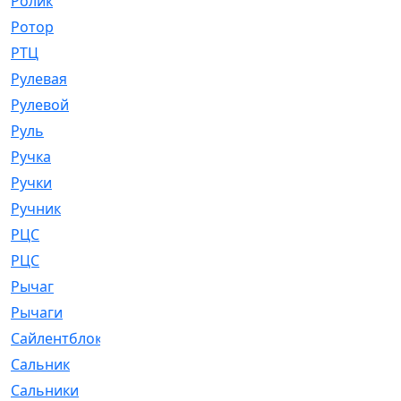
Ролик
[790]
Ротор
[2]
РТЦ
[475]
Рулевая
[974]
Рулевой
[585]
Руль
[12]
Ручка
[29]
Ручки
[3]
Ручник
[11]
РЦC
[12]
РЦС
[84]
Рычаг
[588]
Рычаги
[3]
Сайлентблок
[4208]
Сальник
[4340]
Сальники
[123]