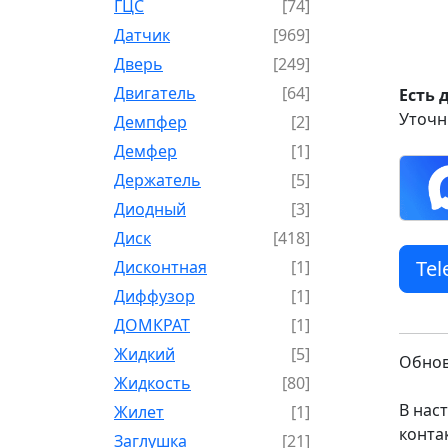
ГЦС
[74]
Датчик
[969]
Дверь
[249]
Двигатель
[64]
Есть 
Уточн
Демпфер
[2]
Демфер
[1]
Держатель
[5]
Диодный
[3]
Диск
[418]
Te
Дисконтная
[1]
Диффузор
[1]
ДОМКРАТ
[1]
Жидкий
[5]
Обнов
Жидкость
[80]
В нас
Жилет
[1]
конта
Заглушка
[21]