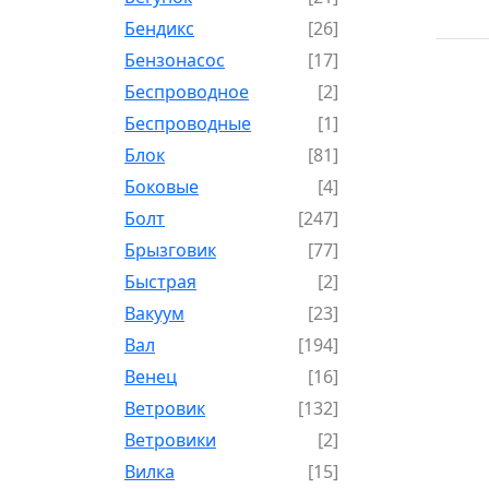
Бендикс
[26]
Бензонасос
[17]
Беспроводное
[2]
Беспроводные
[1]
Блок
[81]
Боковые
[4]
Болт
[247]
Брызговик
[77]
Быстрая
[2]
Вакуум
[23]
Вал
[194]
Венец
[16]
Ветровик
[132]
Ветровики
[2]
Вилка
[15]