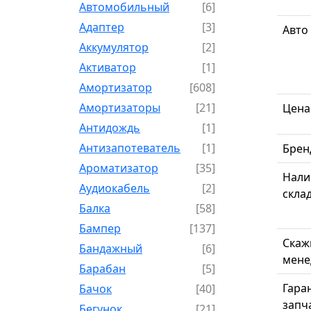
Автомобильный
[6]
Адаптер
[3]
Авто
Аккумулятор
[2]
Активатор
[1]
Амортизатор
[608]
Амортизаторы
[21]
Цена
Антидождь
[1]
Антизапотеватель
[1]
Брен
Ароматизатор
[35]
Нали
Аудиокабель
[2]
скла
Балка
[58]
Бампер
[137]
Скаж
Бандажный
[6]
мене
Барабан
[5]
Гара
Бачок
[40]
запч
Бегунок
[21]