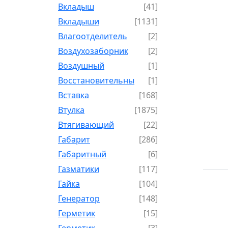
Вкладыш
[41]
Вкладыши
[1131]
Влагоотделитель
[2]
Воздухозаборник
[2]
Воздушный
[1]
Восстановительный
[1]
Вставка
[168]
Втулка
[1875]
Втягивающий
[22]
Габарит
[286]
Габаритный
[6]
Газматики
[117]
Гайка
[104]
Генератор
[148]
Герметик
[15]
Герметик-
[3]