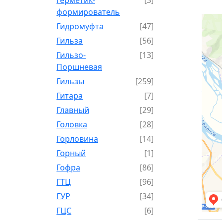
формирователь
Гидромуфта
[47]
Гильза
[56]
Гильзо-
[13]
Поршневая
Гильзы
[259]
Гитара
[7]
Главный
[29]
Головка
[28]
Горловина
[14]
Горный
[1]
Гофра
[86]
ГТЦ
[96]
ГУР
[34]
ГЦC
[6]