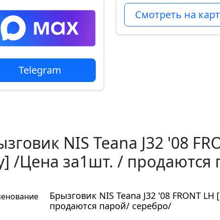
Смотреть на карт
Telegram
зговик NIS Teana J32 '08 FR
у] /Цена за1шт. / продаются
Брызговик NIS Teana J32 '08 FRONT LH [F
енование
продаются парой/ серебро/