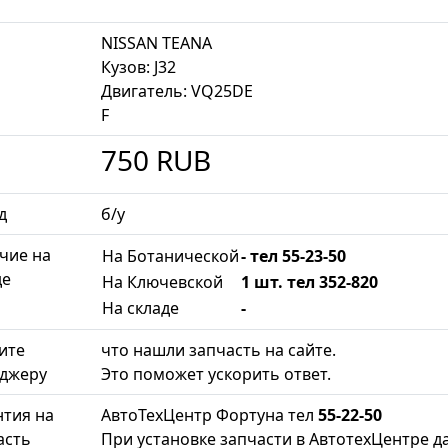
NISSAN TEANA
Кузов: J32
Двигатель: VQ25DE
F
750
RUB
д
б/у
чие на
На Ботанической
- тел 55-23-50
де
На Ключевской
1 шт. тел 352-820
На складе
-
ите
что нашли запчасть на сайте.
джеру
Это поможет ускорить ответ.
нтия на
АвтоТехЦентр Фортуна тел
55-22-50
асть
При установке запчасти в АвтотехЦентре да