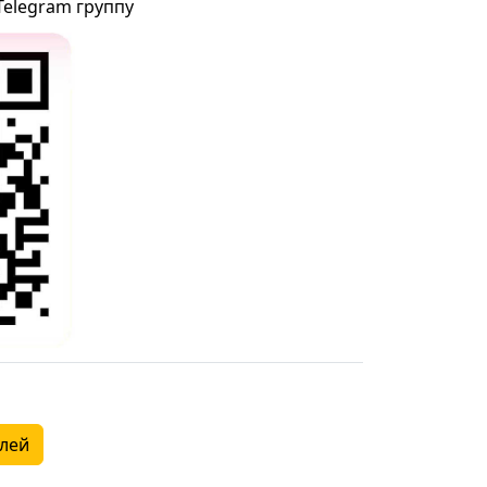
Telegram группу
алей