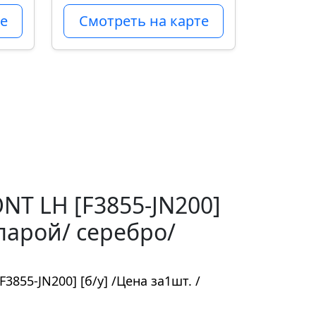
е
Смотреть на карте
ONT LH [F3855-JN200]
 парой/ серебро/
3855-JN200] [б/у] /Цена за1шт. /