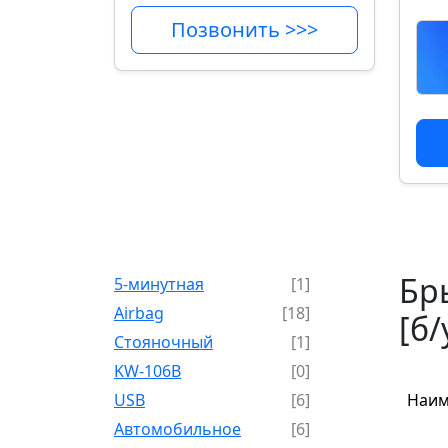
Позвонить >>>
Бры
5-минутная
[1]
Airbag
[18]
[б/
Cтояночный
[1]
KW-106B
[0]
USB
[6]
Наим
Автомобильное
[6]