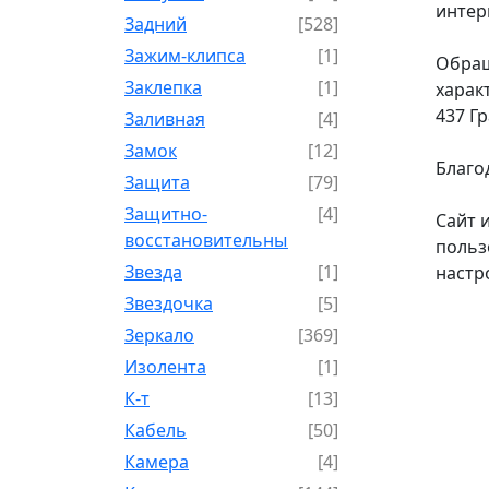
интер
Задний
[528]
Зажим-клипса
[1]
Обращ
Заклепка
[1]
харак
437 Г
Заливная
[4]
Замок
[12]
Благо
Защита
[79]
Защитно-
[4]
Сайт 
восстановительный
польз
Звезда
[1]
настр
Звездочка
[5]
Зеркало
[369]
Изолента
[1]
К-т
[13]
Кабель
[50]
Камера
[4]