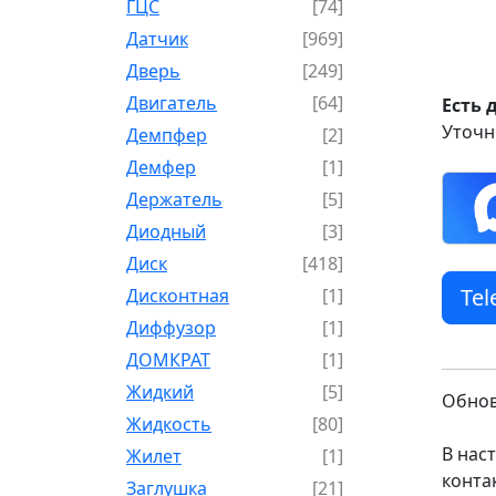
ГЦС
[74]
Датчик
[969]
Дверь
[249]
Двигатель
[64]
Есть 
Уточн
Демпфер
[2]
Демфер
[1]
Держатель
[5]
Диодный
[3]
Диск
[418]
Te
Дисконтная
[1]
Диффузор
[1]
ДОМКРАТ
[1]
Жидкий
[5]
Обнов
Жидкость
[80]
В нас
Жилет
[1]
конта
Заглушка
[21]