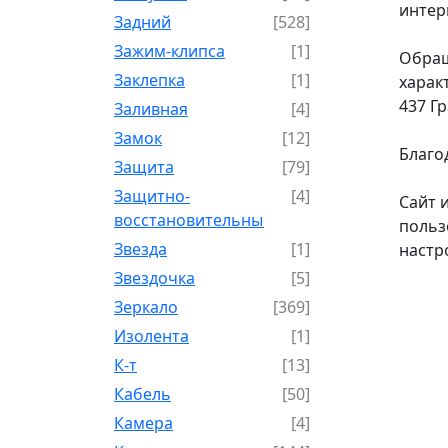
интер
Задний
[528]
Зажим-клипса
[1]
Обращ
Заклепка
[1]
харак
437 Г
Заливная
[4]
Замок
[12]
Благо
Защита
[79]
Защитно-
[4]
Сайт 
восстановительный
польз
Звезда
[1]
настр
Звездочка
[5]
Зеркало
[369]
Изолента
[1]
К-т
[13]
Кабель
[50]
Камера
[4]