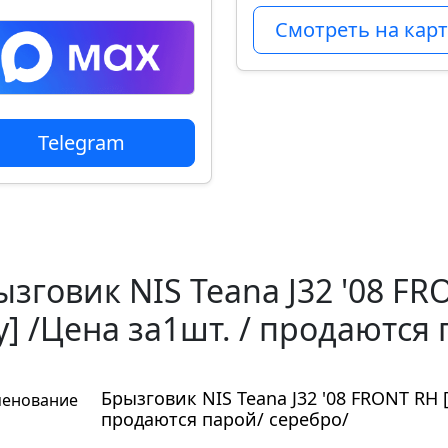
Смотреть на карт
Telegram
зговик NIS Teana J32 '08 FR
у] /Цена за1шт. / продаются
Брызговик NIS Teana J32 '08 FRONT RH [
енование
продаются парой/ серебро/