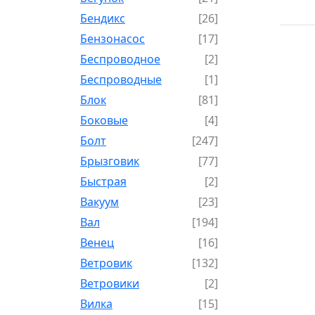
Бендикс
[26]
Бензонасос
[17]
Беспроводное
[2]
Беспроводные
[1]
Блок
[81]
Боковые
[4]
Болт
[247]
Брызговик
[77]
Быстрая
[2]
Вакуум
[23]
Вал
[194]
Венец
[16]
Ветровик
[132]
Ветровики
[2]
Вилка
[15]