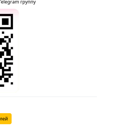
Telegram группу
алей