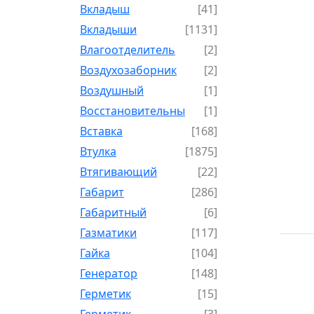
Вкладыш
[41]
Вкладыши
[1131]
Влагоотделитель
[2]
Воздухозаборник
[2]
Воздушный
[1]
Восстановительный
[1]
Вставка
[168]
Втулка
[1875]
Втягивающий
[22]
Габарит
[286]
Габаритный
[6]
Газматики
[117]
Гайка
[104]
Генератор
[148]
Герметик
[15]
Герметик-
[3]