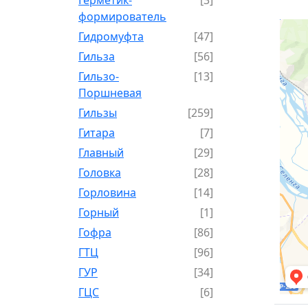
формирователь
Гидромуфта
[47]
Гильза
[56]
Гильзо-
[13]
Поршневая
Гильзы
[259]
Гитара
[7]
Главный
[29]
Головка
[28]
Горловина
[14]
Горный
[1]
Гофра
[86]
ГТЦ
[96]
ГУР
[34]
ГЦC
[6]