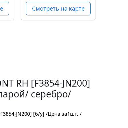
е
Смотреть на карте
ONT RH [F3854-JN200]
 парой/ серебро/
F3854-JN200] [б/у] /Цена за1шт. /