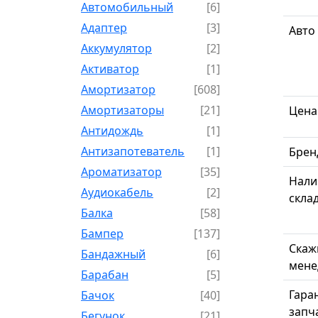
Автомобильный
[6]
Адаптер
[3]
Авто
Аккумулятор
[2]
Активатор
[1]
Амортизатор
[608]
Амортизаторы
[21]
Цена
Антидождь
[1]
Антизапотеватель
[1]
Брен
Ароматизатор
[35]
Нали
Аудиокабель
[2]
скла
Балка
[58]
Бампер
[137]
Скаж
Бандажный
[6]
мене
Барабан
[5]
Гара
Бачок
[40]
запч
Бегунок
[21]