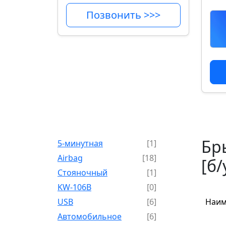
Позвонить >>>
Бры
5-минутная
[1]
Airbag
[18]
[б/
Cтояночный
[1]
KW-106B
[0]
USB
[6]
Наим
Автомобильное
[6]