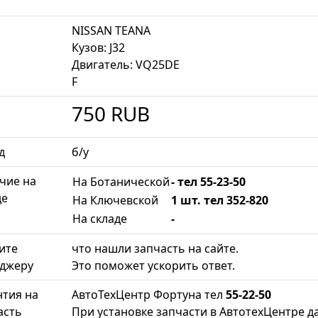
NISSAN TEANA
Кузов: J32
Двигатель: VQ25DE
F
750
RUB
д
б/у
чие на
На Ботанической
- тел 55-23-50
де
На Ключевской
1 шт. тел 352-820
На складе
-
ите
что нашли запчасть на сайте.
джеру
Это поможет ускорить ответ.
нтия на
АвтоТехЦентр Фортуна тел
55-22-50
асть
При установке запчасти в АвтотехЦентре да