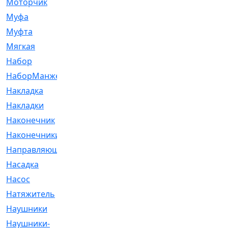
Моторчик
[6]
Муфа
[1]
Муфта
[9]
Мягкая
[3]
Набор
[6]
НаборМанжетГТЦ
[33]
Накладка
[51]
Накладки
[1]
Наконечник
[743]
Наконечники
[119]
Направляющая
[43]
Насадка
[16]
Насос
[356]
Натяжитель
[125]
Наушники
[8]
Наушники-
[2]