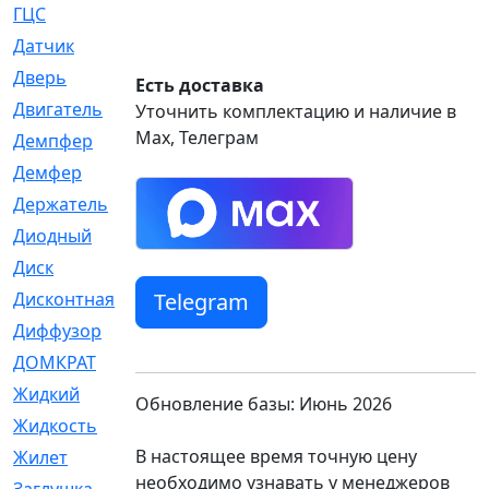
ГЦС
[74]
Датчик
[969]
Дверь
[249]
Есть доставка
Двигатель
[64]
Уточнить комплектацию и наличие в
Max, Телеграм
Демпфер
[2]
Демфер
[1]
Держатель
[5]
Диодный
[3]
Диск
[418]
Telegram
Дисконтная
[1]
Диффузор
[1]
ДОМКРАТ
[1]
Жидкий
[5]
Обновление базы: Июнь 2026
Жидкость
[80]
В настоящее время точную цену
Жилет
[1]
необходимо узнавать у менеджеров