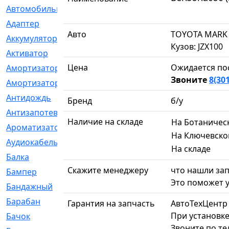
Автомобильный
[6]
Адаптер
[3]
Авто
TOYOTA MARK 
Аккумулятор
[2]
Кузов: JZX100
Активатор
[1]
Цена
Ожидается по
Амортизатор
[608]
Звоните
8(30
Амортизаторы
[21]
Антидождь
[1]
Бренд
б/у
Антизапотеватель
[1]
Наличие на складе
На Ботаничес
Ароматизатор
[35]
На Ключевско
Аудиокабель
[2]
На складе
Балка
[58]
Скажите менеджеру
что нашли зап
Бампер
[137]
Это поможет у
Бандажный
[6]
Барабан
[5]
Гарантия на запчасть
АвтоТехЦентр
При установке
Бачок
[40]
Звоните по т