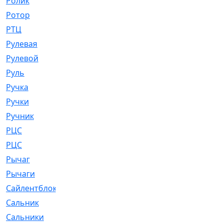
Ролик
[790]
Ротор
[2]
РТЦ
[475]
Рулевая
[974]
Рулевой
[585]
Руль
[12]
Ручка
[29]
Ручки
[3]
Ручник
[11]
РЦC
[12]
РЦС
[84]
Рычаг
[588]
Рычаги
[3]
Сайлентблок
[4208]
Сальник
[4340]
Сальники
[123]