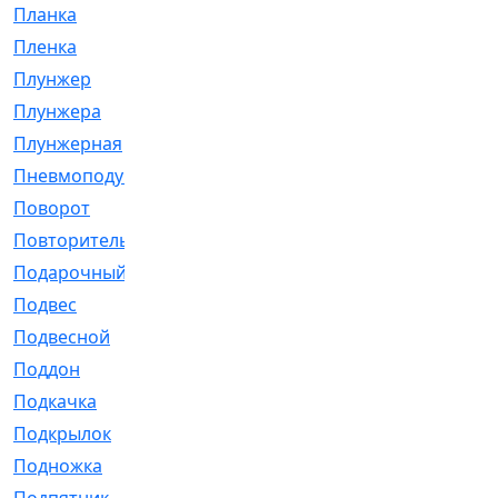
Планка
[21]
Пленка
[1]
Плунжер
[1]
Плунжера
[64]
Плунжерная
[91]
Пневмоподушка
[2]
Поворот
[12]
Повторитель
[86]
Подарочный
[3]
Подвес
[16]
Подвесной
[7]
Поддон
[18]
Подкачка
[5]
Подкрылок
[128]
Подножка
[16]