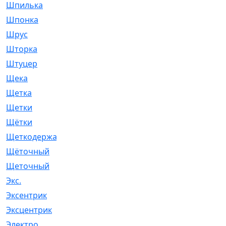
Шпилька
[215]
Шпонка
[19]
Шрус
[1107]
Шторка
[6]
Штуцер
[8]
Щека
[18]
Щетка
[31]
Щетки
[58]
Щётки
[124]
Щеткодержатель
[14]
Щёточный
[7]
Щеточный
[1]
Экс.
[4]
Эксентрик
[1]
Эксцентрик
[67]
Электро
[1]