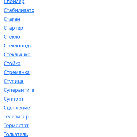
Спойлер
[29]
Стабилизатор
[596]
Стакан
[7]
Стартер
[176]
Стекло
[11]
Стеклоподъемник
[12]
Стёклышко
[20]
Стойка
[969]
Стремянка
[46]
Ступица
[775]
Суперантигель
[3]
Суппорт
[198]
Сцепление
[1]
Телевизор
[13]
Термостат
[323]
Толкатель
[4]