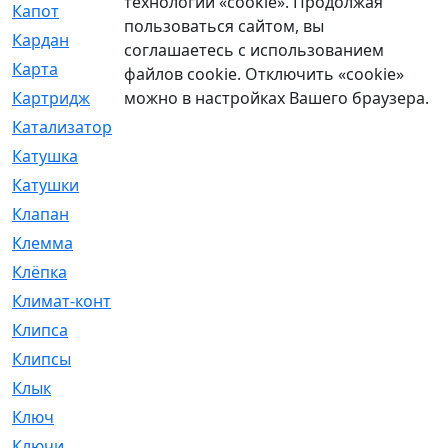
технологии «cookie». Продолжая
Капот
[144]
пользоваться сайтом, вы
Кардан
[131]
соглашаетесь с использованием
Карта
[2]
файлов cookie. Отключить «cookie»
можно в настройках Вашего браузера.
Картридж
[250]
Катализатор
[1]
Катушка
[2]
Катушки
[291]
Клапан
[375]
Клемма
[5]
Клёпка
[2]
Климат-контроль
[3]
Клипса
[21]
Клипсы
[321]
Клык
[4]
Ключ
[2]
Ключи
[3]