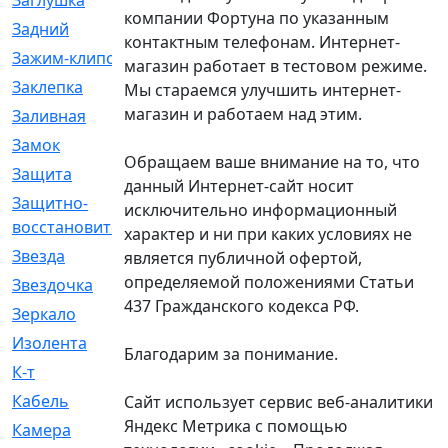
Заглушка
[21]
компании Фортуна по указанным
Задний
[528]
контактным телефонам. Интернет-
Зажим-клипса
[1]
магазин работает в тестовом режиме.
Заклепка
[1]
Мы стараемся улучшить интернет-
магазин и работаем над этим.
Заливная
[4]
Замок
[12]
Обращаем ваше внимание на то, что
Защита
[79]
данный Интернет-сайт носит
Защитно-
[4]
исключительно информационный
восстановительный
характер и ни при каких условиях не
Звезда
[1]
является публичной офертой,
определяемой положениями Статьи
Звездочка
[5]
437 Гражданского кодекса РФ.
Зеркало
[369]
Изолента
[1]
Благодарим за понимание.
К-т
[13]
Кабель
[50]
Сайт использует сервис веб-аналитики
Яндекс Метрика с помощью
Камера
[4]