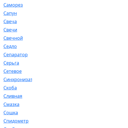
Саморез
[23]
Сапун
[33]
Свеча
[457]
Свечи
[272]
Свечной
[2]
Седло
[7]
Сепаратор
[6]
Серьга
[27]
Сетевое
[6]
Синхронизатор
[1]
Скоба
[4]
Сливная
[6]
Смазка
[24]
Сошка
[8]
Спидометр
[48]