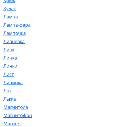
Крюк
[1]
Кулак
[9]
Лампа
[128]
Лампа-фара
[4]
Лампочка
[209]
Ливневка
[66]
Линк
[3]
Линка
[64]
Линки
[913]
Лист
[144]
Личинка
[3]
Лок
[1]
Лыжа
[23]
Магнитола
[11]
Магнитофон
[1]
Манжет
[194]