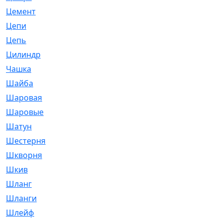
Цемент
[1]
Цепи
[314]
Цепь
[171]
Цилиндр
[55]
Чашка
[695]
Шайба
[37]
Шаровая
[900]
Шаровые
[1]
Шатун
[226]
Шестерня
[33]
Шкворня
[118]
Шкив
[129]
Шланг
[476]
Шланги
[36]
Шлейф
[70]