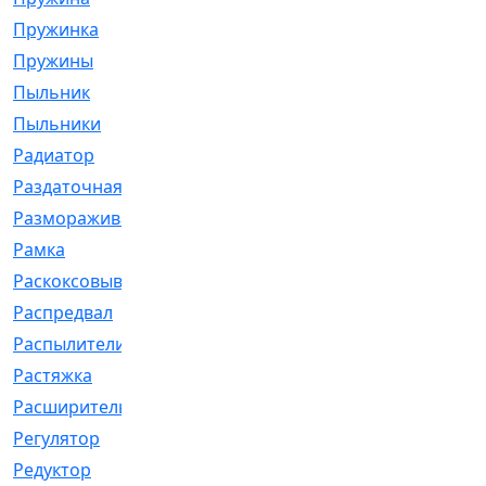
Пружинка
[1]
Пружины
[326]
Пыльник
[1202]
Пыльники
[5]
Радиатор
[916]
Раздаточная
[1]
Размораживатель
[1]
Рамка
[29]
Раскоксовывание
[4]
Распредвал
[41]
Распылители
[226]
Растяжка
[1]
Расширительный
[9]
Регулятор
[5]
Редуктор
[17]