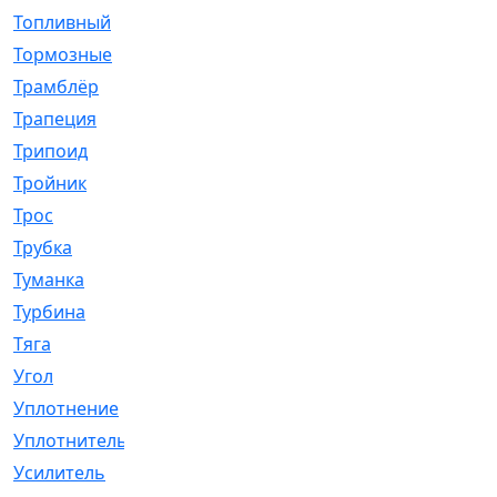
Топливный
[5]
Тормозные
[57]
Трамблёр
[54]
Трапеция
[2]
Трипоид
[16]
Тройник
[1]
Трос
[500]
Трубка
[39]
Туманка
[77]
Турбина
[69]
Тяга
[1264]
Угол
[2]
Уплотнение
[22]
Уплотнитель
[13]
Усилитель
[20]