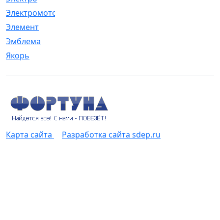
Электромотор
[1]
Элемент
[5]
Эмблема
[1]
Якорь
[4]
Карта сайта
Разработка сайта sdep.ru