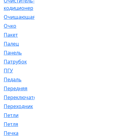
Очиститель-
[1]
кодиционер
Очищающая
[1]
Очко
[24]
Пакет
[1]
Палец
[4]
Панель
[61]
Патрубок
[248]
ПГУ
[2]
Педаль
[3]
Передняя
[22]
Переключатель
[36]
Переходник
[4]
Петли
[23]
Петля
[3]
Печка
[3]