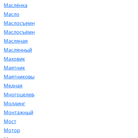
Маслёнка
[4]
Масло
[66]
Маслосъемные
[26]
Маслосъёмные
[480]
Масляная
[1]
Маслянный
[54]
Маховик
[6]
Маятник
[5]
Маятниковый
[13]
Медная
[2]
Многоцелевая
[1]
Молдинг
[14]
Монтажный
[1]
Мост
[10]
Мотор
[212]