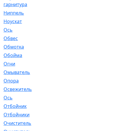
гарнитура
Ниппель
[1]
Ноускат
[53]
Оcь
[2]
Обвес
[3]
Обмотка
[4]
Обойма
[14]
Огни
[1]
Омыватель
[4]
Опора
[1]
Освежитель
[1]
Ось
[4]
Отбойник
[287]
Отбойники
[80]
Очиститель
[15]