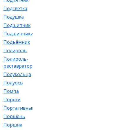
Подпятник
[1]
Подсветка
[1]
Подушка
[1540]
Подшипник
[1825]
Подшипники
[106]
Подъёмник
[1]
Полироль
[1]
Полироль-
[1]
реставратор
Полукольца
[107]
Полуось
[43]
Помпа
[537]
Пороги
[1]
Портативный
[1]
Поршень
[5]
Поршня
[833]