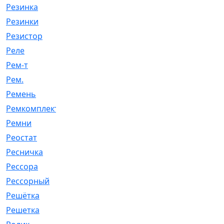
Резинка
[15]
Резинки
[6]
Резистор
[1]
Реле
[20]
Рем-т
[7]
Рем.
[2]
Ремень
[2060]
Ремкомплект
[1924]
Ремни
[21]
Реостат
[1]
Ресничка
[25]
Рессора
[51]
Рессорный
[107]
Решётка
[101]
Решетка
[21]