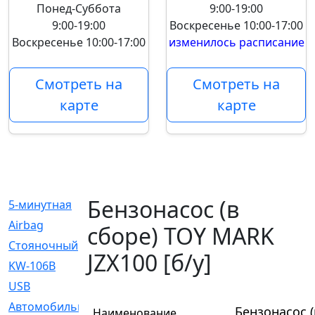
Понед-Суббота
9:00-19:00
9:00-19:00
Воскресенье
10:00-17:00
Воскресенье
10:00-17:00
изменилось расписание
Смотреть на
Смотреть на
карте
карте
Бензонасос (в
5-минутная
[1]
Airbag
[18]
сборе) TOY MARK
Cтояночный
[1]
JZX100 [б/у]
KW-106B
[0]
USB
[6]
Автомобильное
[6]
Бензонасос (
Наименование