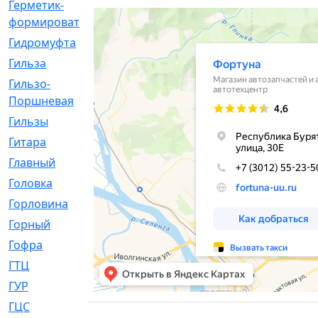
Герметик-
[3]
формирователь
Гидромуфта
[47]
Гильза
[56]
Гильзо-
[13]
Поршневая
Гильзы
[259]
Гитара
[7]
Главный
[29]
Головка
[28]
Горловина
[14]
Горный
[1]
Гофра
[86]
ГТЦ
[96]
ГУР
[34]
ГЦC
[6]