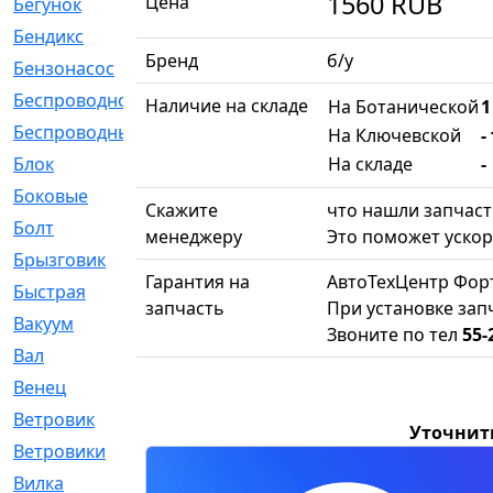
1560
RUB
Цена
Бегунок
[21]
Бендикс
[26]
Бренд
б/у
Бензонасос
[17]
Беспроводное
[2]
Наличие на складе
На Ботанической
1
Беспроводные
[1]
На Ключевской
-
На складе
-
Блок
[81]
Боковые
[4]
Скажите
что нашли запчаст
Болт
[247]
менеджеру
Это поможет ускор
Брызговик
[77]
Гарантия на
АвтоТехЦентр Фор
Быстрая
[2]
запчасть
При установке зап
Вакуум
[23]
Звоните по тел
55-
Вал
[194]
Венец
[16]
Ветровик
[132]
Уточнит
Ветровики
[2]
Вилка
[15]