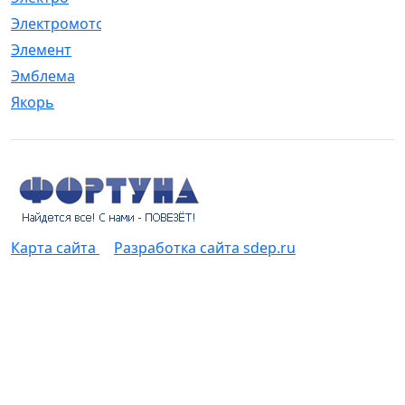
Электромотор
[1]
Элемент
[5]
Эмблема
[1]
Якорь
[4]
Карта сайта
Разработка сайта sdep.ru