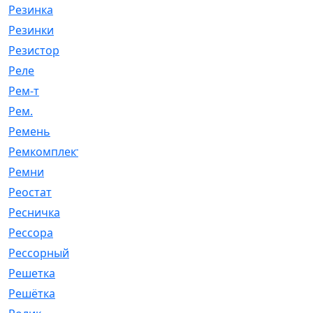
Резинка
[15]
Резинки
[6]
Резистор
[1]
Реле
[20]
Рем-т
[7]
Рем.
[2]
Ремень
[2060]
Ремкомплект
[1924]
Ремни
[21]
Реостат
[1]
Ресничка
[25]
Рессора
[51]
Рессорный
[107]
Решетка
[21]
Решётка
[101]