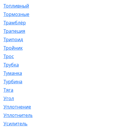
Топливный
[5]
Тормозные
[57]
Трамблёр
[54]
Трапеция
[2]
Трипоид
[16]
Тройник
[1]
Трос
[500]
Трубка
[39]
Туманка
[77]
Турбина
[69]
Тяга
[1264]
Угол
[2]
Уплотнение
[22]
Уплотнитель
[13]
Усилитель
[20]