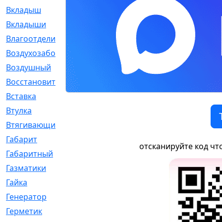
Вкладыш
[41]
Вкладыши
[1131]
Влагоотделитель
[2]
Воздухозаборник
[2]
Воздушный
[1]
Восстановительный
[1]
Вставка
[168]
Втулка
[1875]
Втягивающий
[22]
Габарит
[286]
отсканируйте код чт
Габаритный
[6]
Газматики
[117]
Гайка
[104]
Генератор
[148]
Герметик
[15]