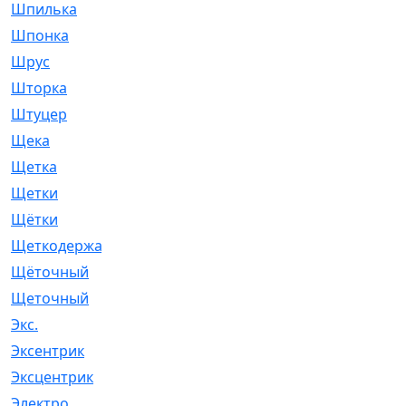
Шпилька
[215]
Шпонка
[19]
Шрус
[1107]
Шторка
[6]
Штуцер
[8]
Щека
[18]
Щетка
[31]
Щетки
[58]
Щётки
[124]
Щеткодержатель
[14]
Щёточный
[7]
Щеточный
[1]
Экс.
[4]
Эксентрик
[1]
Эксцентрик
[67]
Электро
[1]