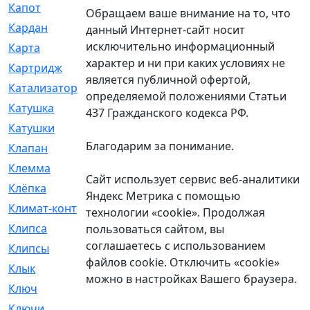
Капот
[144]
Обращаем ваше внимание на то, что
Кардан
[131]
данный Интернет-сайт носит
исключительно информационный
Карта
[2]
характер и ни при каких условиях не
Картридж
[250]
является публичной офертой,
Катализатор
[1]
определяемой положениями Статьи
Катушка
[2]
437 Гражданского кодекса РФ.
Катушки
[291]
Благодарим за понимание.
Клапан
[375]
Клемма
[5]
Сайт использует сервис веб-аналитики
Клёпка
[2]
Яндекс Метрика с помощью
Климат-контроль
[3]
технологии «cookie». Продолжая
Клипса
[21]
пользоваться сайтом, вы
соглашаетесь с использованием
Клипсы
[321]
файлов cookie. Отключить «cookie»
Клык
[4]
можно в настройках Вашего браузера.
Ключ
[2]
Ключи
[3]