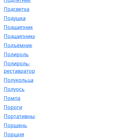
Подпятник
[1]
Подсветка
[1]
Подушка
[1540]
Подшипник
[1825]
Подшипники
[106]
Подъёмник
[1]
Полироль
[1]
Полироль-
[1]
реставратор
Полукольца
[107]
Полуось
[43]
Помпа
[537]
Пороги
[1]
Портативный
[1]
Поршень
[5]
Поршня
[833]