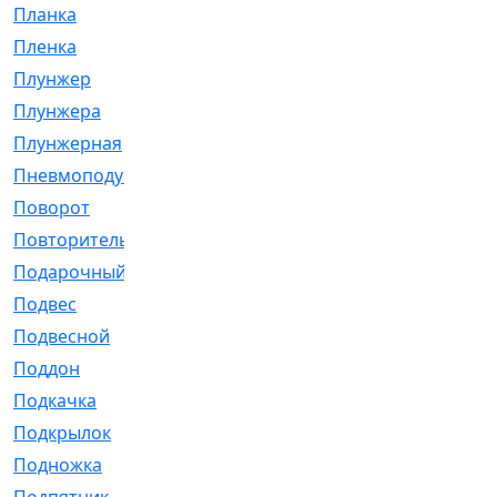
Планка
[21]
Пленка
[1]
Плунжер
[1]
Плунжера
[64]
Плунжерная
[91]
Пневмоподушка
[2]
Поворот
[12]
Повторитель
[86]
Подарочный
[3]
Подвес
[16]
Подвесной
[7]
Поддон
[18]
Подкачка
[5]
Подкрылок
[128]
Подножка
[16]