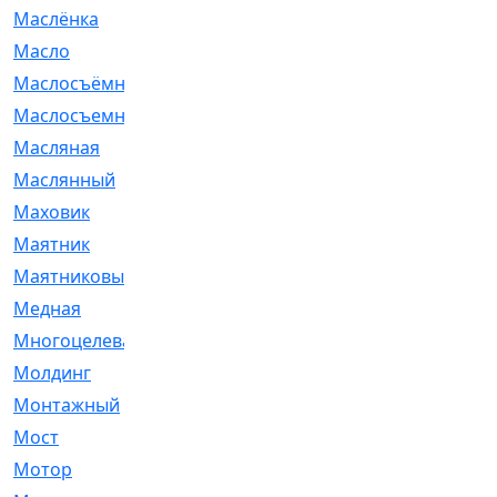
Маслёнка
[4]
Масло
[66]
Маслосъёмные
[480]
Маслосъемные
[26]
Масляная
[1]
Маслянный
[54]
Маховик
[6]
Маятник
[5]
Маятниковый
[13]
Медная
[2]
Многоцелевая
[1]
Молдинг
[14]
Монтажный
[1]
Мост
[10]
Мотор
[212]