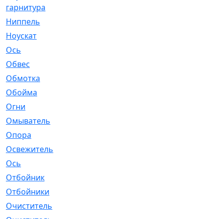
гарнитура
Ниппель
[1]
Ноускат
[53]
Оcь
[2]
Обвес
[3]
Обмотка
[4]
Обойма
[14]
Огни
[1]
Омыватель
[4]
Опора
[1]
Освежитель
[1]
Ось
[4]
Отбойник
[287]
Отбойники
[80]
Очиститель
[15]