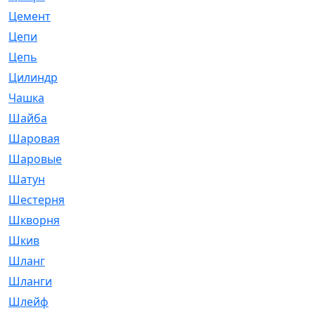
Цемент
[1]
Цепи
[314]
Цепь
[171]
Цилиндр
[55]
Чашка
[695]
Шайба
[37]
Шаровая
[900]
Шаровые
[1]
Шатун
[226]
Шестерня
[33]
Шкворня
[118]
Шкив
[129]
Шланг
[476]
Шланги
[36]
Шлейф
[70]