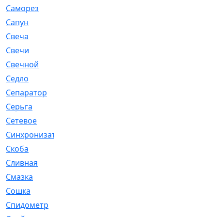
Саморез
[23]
Сапун
[33]
Свеча
[457]
Свечи
[272]
Свечной
[2]
Седло
[7]
Сепаратор
[6]
Серьга
[27]
Сетевое
[6]
Синхронизатор
[1]
Скоба
[4]
Сливная
[6]
Смазка
[24]
Сошка
[8]
Спидометр
[48]