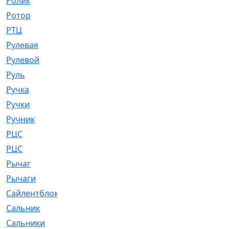
Ролик
[790]
Ротор
[2]
РТЦ
[475]
Рулевая
[974]
Рулевой
[585]
Руль
[12]
Ручка
[29]
Ручки
[3]
Ручник
[11]
РЦC
[12]
РЦС
[84]
Рычаг
[588]
Рычаги
[3]
Сайлентблок
[4208]
Сальник
[4340]
Сальники
[123]