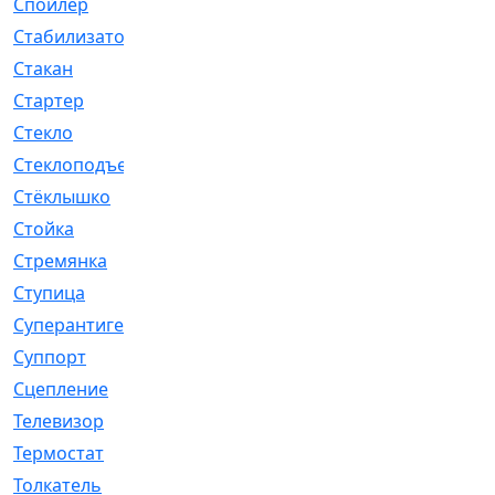
Спойлер
[29]
Стабилизатор
[596]
Стакан
[7]
Стартер
[176]
Стекло
[11]
Стеклоподъемник
[12]
Стёклышко
[20]
Стойка
[969]
Стремянка
[46]
Ступица
[775]
Суперантигель
[3]
Суппорт
[198]
Сцепление
[1]
Телевизор
[13]
Термостат
[323]
Толкатель
[4]