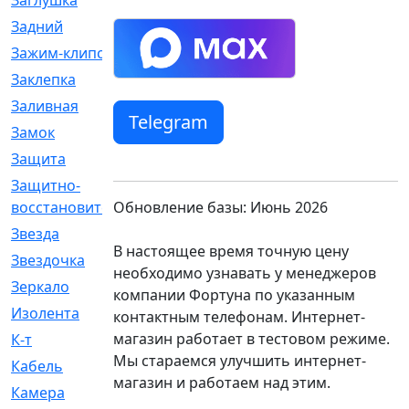
Заглушка
[21]
Задний
[528]
Зажим-клипса
[1]
Заклепка
[1]
Заливная
[4]
Telegram
Замок
[12]
Защита
[79]
Защитно-
[4]
Обновление базы: Июнь 2026
восстановительный
Звезда
[1]
В настоящее время точную цену
Звездочка
[5]
необходимо узнавать у менеджеров
Зеркало
[369]
компании Фортуна по указанным
Изолента
[1]
контактным телефонам. Интернет-
магазин работает в тестовом режиме.
К-т
[13]
Мы стараемся улучшить интернет-
Кабель
[50]
магазин и работаем над этим.
Камера
[4]