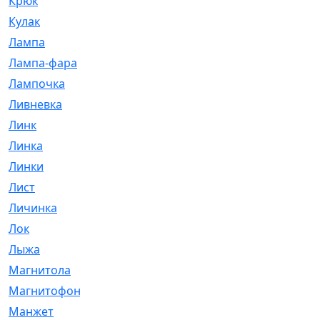
Крюк
[1]
Кулак
[9]
Лампа
[128]
Лампа-фара
[4]
Лампочка
[209]
Ливневка
[66]
Линк
[3]
Линка
[64]
Линки
[913]
Лист
[144]
Личинка
[3]
Лок
[1]
Лыжа
[23]
Магнитола
[11]
Магнитофон
[1]
Манжет
[194]