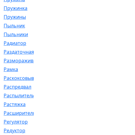
Пружинка
[1]
Пружины
[326]
Пыльник
[1202]
Пыльники
[5]
Радиатор
[916]
Раздаточная
[1]
Размораживатель
[1]
Рамка
[29]
Раскоксовывание
[4]
Распредвал
[41]
Распылители
[226]
Растяжка
[1]
Расширительный
[9]
Регулятор
[5]
Редуктор
[17]