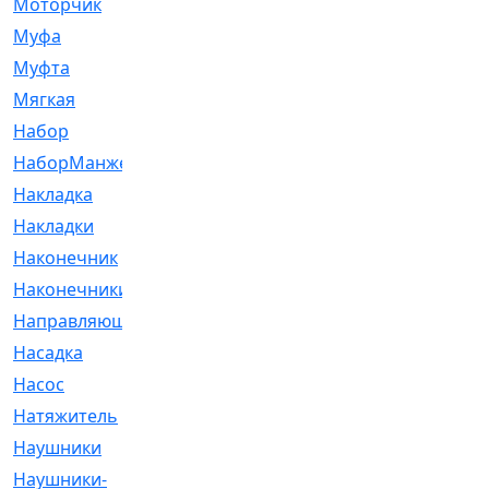
Моторчик
[6]
Муфа
[1]
Муфта
[9]
Мягкая
[3]
Набор
[6]
НаборМанжетГТЦ
[33]
Накладка
[51]
Накладки
[1]
Наконечник
[743]
Наконечники
[119]
Направляющая
[43]
Насадка
[16]
Насос
[356]
Натяжитель
[125]
Наушники
[8]
Наушники-
[2]