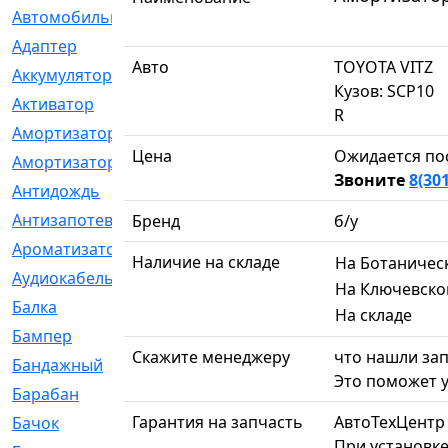
Автомобильный
[6]
Адаптер
[3]
Авто
TOYOTA VITZ
Аккумулятор
[2]
Кузов: SCP10
Активатор
[1]
R
Амортизатор
[608]
Цена
Ожидается по
Амортизаторы
[21]
Звоните
8(30
Антидождь
[1]
Антизапотеватель
[1]
Бренд
б/у
Ароматизатор
[35]
Наличие на складе
На Ботаничес
Аудиокабель
[2]
На Ключевско
Балка
[58]
На складе
Бампер
[137]
Скажите менеджеру
что нашли зап
Бандажный
[6]
Это поможет у
Барабан
[5]
Гарантия на запчасть
АвтоТехЦентр
Бачок
[40]
При установке