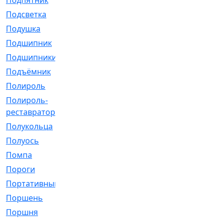
Подпятник
[1]
Подсветка
[1]
Подушка
[1540]
Подшипник
[1825]
Подшипники
[106]
Подъёмник
[1]
Полироль
[1]
Полироль-
[1]
реставратор
Полукольца
[107]
Полуось
[43]
Помпа
[537]
Пороги
[1]
Портативный
[1]
Поршень
[5]
Поршня
[833]