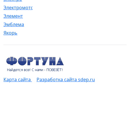
Электромотор
[1]
Элемент
[5]
Эмблема
[1]
Якорь
[4]
Карта сайта
Разработка сайта sdep.ru