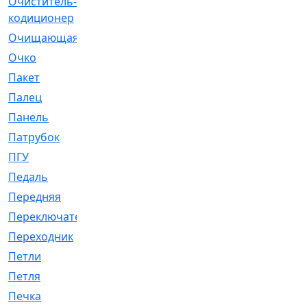
Очиститель-
[1]
кодиционер
Очищающая
[1]
Очко
[24]
Пакет
[1]
Палец
[4]
Панель
[61]
Патрубок
[248]
ПГУ
[2]
Педаль
[3]
Передняя
[22]
Переключатель
[36]
Переходник
[4]
Петли
[23]
Петля
[3]
Печка
[3]