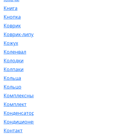
Книга
[293]
Кнопка
[3]
Коврик
[1]
Коврик-липучка
[2]
Кожух
[4]
Коленвал
[38]
Колодки
[2151]
Колпаки
[5]
Кольца
[1164]
Кольцо
[272]
Комплексный
[1]
Комплект
[196]
Конденсатор
[1]
Кондиционер
[2]
Контакт
[3]