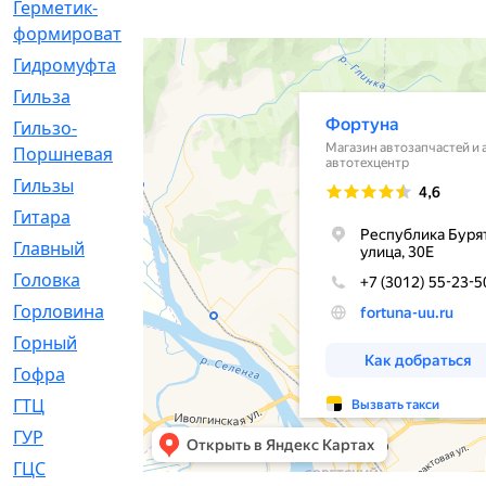
Герметик-
[3]
формирователь
Гидромуфта
[47]
Гильза
[56]
Гильзо-
[13]
Поршневая
Гильзы
[259]
Гитара
[7]
Главный
[29]
Головка
[28]
Горловина
[14]
Горный
[1]
Гофра
[86]
ГТЦ
[96]
ГУР
[34]
ГЦC
[6]