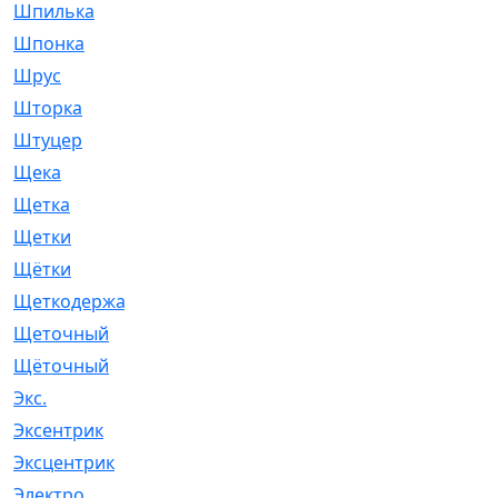
Шпилька
[215]
Шпонка
[19]
Шрус
[1107]
Шторка
[6]
Штуцер
[8]
Щека
[18]
Щетка
[31]
Щетки
[58]
Щётки
[124]
Щеткодержатель
[14]
Щеточный
[1]
Щёточный
[7]
Экс.
[4]
Эксентрик
[1]
Эксцентрик
[67]
Электро
[1]