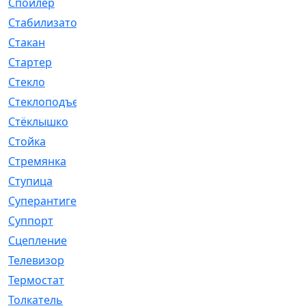
Спойлер
[29]
Стабилизатор
[596]
Стакан
[7]
Стартер
[176]
Стекло
[11]
Стеклоподъемник
[12]
Стёклышко
[20]
Стойка
[969]
Стремянка
[46]
Ступица
[775]
Суперантигель
[3]
Суппорт
[198]
Сцепление
[1]
Телевизор
[13]
Термостат
[323]
Толкатель
[4]