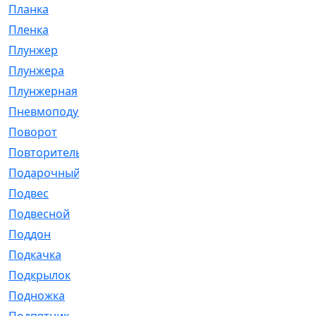
Планка
[21]
Пленка
[1]
Плунжер
[1]
Плунжера
[64]
Плунжерная
[91]
Пневмоподушка
[2]
Поворот
[12]
Повторитель
[86]
Подарочный
[3]
Подвес
[16]
Подвесной
[7]
Поддон
[18]
Подкачка
[5]
Подкрылок
[128]
Подножка
[16]