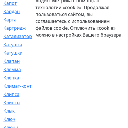
Яндекс Метрика с помощью
Капот
[144]
технологии «cookie». Продолжая
Кардан
[131]
пользоваться сайтом, вы
Карта
[2]
соглашаетесь с использованием
файлов cookie. Отключить «cookie»
Картридж
[250]
можно в настройках Вашего браузера.
Катализатор
[1]
Катушка
[2]
Катушки
[291]
Клапан
[375]
Клемма
[5]
Клёпка
[2]
Климат-контроль
[3]
Клипса
[21]
Клипсы
[321]
Клык
[4]
Ключ
[2]
Ключи
[3]