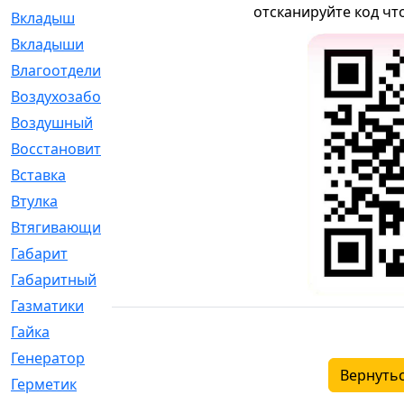
отсканируйте код чт
Вкладыш
[41]
Вкладыши
[1131]
Влагоотделитель
[2]
Воздухозаборник
[2]
Воздушный
[1]
Восстановительный
[1]
Вставка
[168]
Втулка
[1875]
Втягивающий
[22]
Габарит
[286]
Габаритный
[6]
Газматики
[117]
Гайка
[104]
Генератор
[148]
Вернутьс
Герметик
[15]