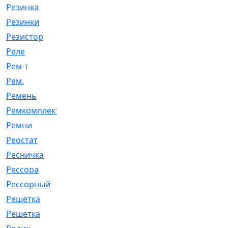
Резинка
[15]
Резинки
[6]
Резистор
[1]
Реле
[20]
Рем-т
[7]
Рем.
[2]
Ремень
[2060]
Ремкомплект
[1924]
Ремни
[21]
Реостат
[1]
Ресничка
[25]
Рессора
[51]
Рессорный
[107]
Решётка
[101]
Решетка
[21]