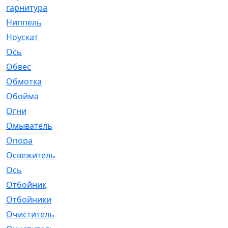
гарнитура
Ниппель
[1]
Ноускат
[53]
Оcь
[2]
Обвес
[3]
Обмотка
[4]
Обойма
[14]
Огни
[1]
Омыватель
[4]
Опора
[1]
Освежитель
[1]
Ось
[4]
Отбойник
[287]
Отбойники
[80]
Очиститель
[15]