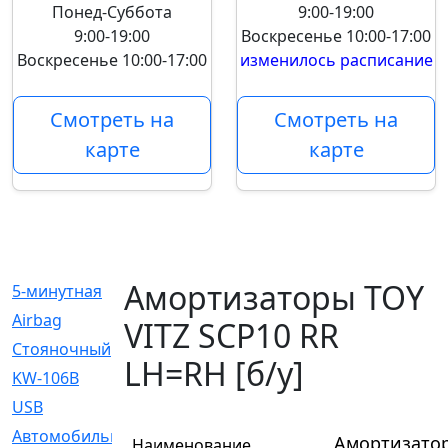
Понед-Суббота
9:00-19:00
9:00-19:00
Воскресенье
10:00-17:00
Воскресенье
10:00-17:00
изменилось расписание
Смотреть на
Смотреть на
карте
карте
Амортизаторы TOY
5-минутная
[1]
Airbag
[18]
VITZ SCP10 RR
Cтояночный
[1]
LH=RH [б/у]
KW-106B
[0]
USB
[6]
Автомобильное
[6]
Амортизатор
Наименование