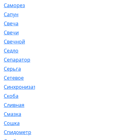
Саморез
[23]
Сапун
[33]
Свеча
[457]
Свечи
[272]
Свечной
[2]
Седло
[7]
Сепаратор
[6]
Серьга
[27]
Сетевое
[6]
Синхронизатор
[1]
Скоба
[4]
Сливная
[6]
Смазка
[24]
Сошка
[8]
Спидометр
[48]