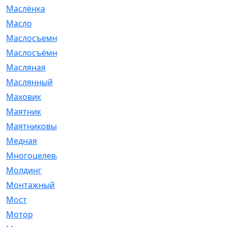
Маслёнка
[4]
Масло
[66]
Маслосъемные
[26]
Маслосъёмные
[480]
Масляная
[1]
Маслянный
[54]
Маховик
[6]
Маятник
[5]
Маятниковый
[13]
Медная
[2]
Многоцелевая
[1]
Молдинг
[14]
Монтажный
[1]
Мост
[10]
Мотор
[212]