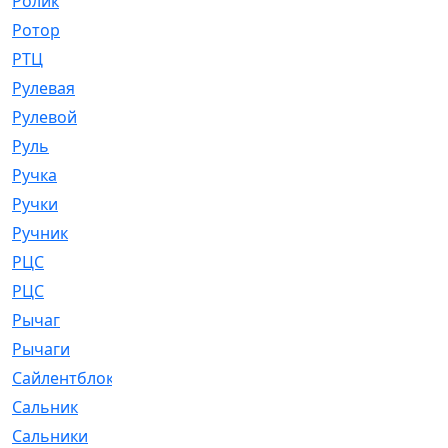
Ролик
[790]
Ротор
[2]
РТЦ
[475]
Рулевая
[974]
Рулевой
[585]
Руль
[12]
Ручка
[29]
Ручки
[3]
Ручник
[11]
РЦC
[12]
РЦС
[84]
Рычаг
[588]
Рычаги
[3]
Сайлентблок
[4208]
Сальник
[4340]
Сальники
[123]