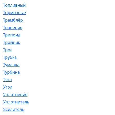
Топливный
[5]
Тормозные
[57]
Трамблёр
[54]
Трапеция
[2]
Трипоид
[16]
Тройник
[1]
Трос
[500]
Трубка
[39]
Туманка
[77]
Турбина
[69]
Тяга
[1264]
Угол
[2]
Уплотнение
[22]
Уплотнитель
[13]
Усилитель
[20]