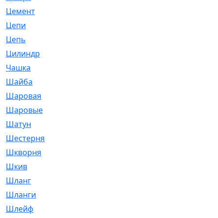
Цемент
[1]
Цепи
[314]
Цепь
[171]
Цилиндр
[55]
Чашка
[695]
Шайба
[37]
Шаровая
[900]
Шаровые
[1]
Шатун
[226]
Шестерня
[33]
Шкворня
[118]
Шкив
[129]
Шланг
[476]
Шланги
[36]
Шлейф
[70]