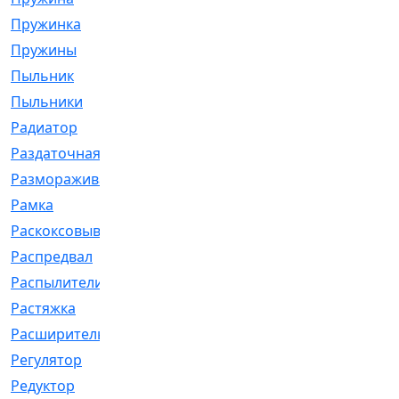
Пружинка
[1]
Пружины
[326]
Пыльник
[1202]
Пыльники
[5]
Радиатор
[916]
Раздаточная
[1]
Размораживатель
[1]
Рамка
[29]
Раскоксовывание
[4]
Распредвал
[41]
Распылители
[226]
Растяжка
[1]
Расширительный
[9]
Регулятор
[5]
Редуктор
[17]