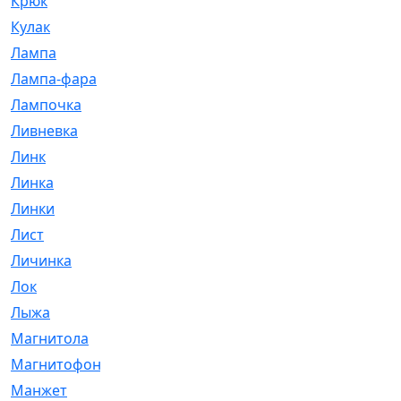
Крюк
[1]
Кулак
[9]
Лампа
[128]
Лампа-фара
[4]
Лампочка
[209]
Ливневка
[66]
Линк
[3]
Линка
[64]
Линки
[913]
Лист
[144]
Личинка
[3]
Лок
[1]
Лыжа
[23]
Магнитола
[11]
Магнитофон
[1]
Манжет
[194]