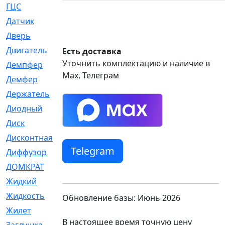
ГЦС
[74]
Датчик
[969]
Дверь
[249]
Двигатель
[64]
Есть доставка
Уточнить комплектацию и наличие в
Демпфер
[2]
Max, Телеграм
Демфер
[1]
Держатель
[5]
Диодный
[3]
Диск
[418]
Дисконтная
[1]
Telegram
Диффузор
[1]
ДОМКРАТ
[1]
Жидкий
[5]
Жидкость
[80]
Обновление базы: Июнь 2026
Жилет
[1]
В настоящее время точную цену