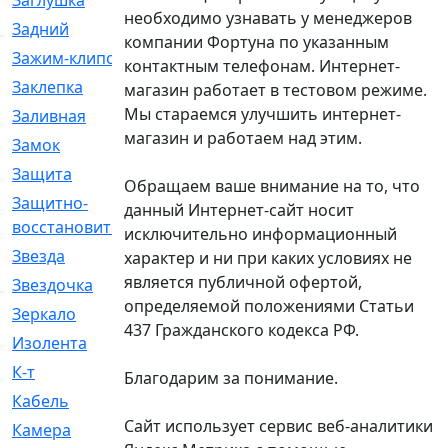
Заглушка
[21]
необходимо узнавать у менеджеров
Задний
[528]
компании Фортуна по указанным
Зажим-клипса
[1]
контактным телефонам. Интернет-
Заклепка
[1]
магазин работает в тестовом режиме.
Мы стараемся улучшить интернет-
Заливная
[4]
магазин и работаем над этим.
Замок
[12]
Защита
[79]
Обращаем ваше внимание на то, что
Защитно-
[4]
данный Интернет-сайт носит
восстановительный
исключительно информационный
Звезда
[1]
характер и ни при каких условиях не
является публичной офертой,
Звездочка
[5]
определяемой положениями Статьи
Зеркало
[369]
437 Гражданского кодекса РФ.
Изолента
[1]
К-т
[13]
Благодарим за понимание.
Кабель
[50]
Сайт использует сервис веб-аналитики
Камера
[4]