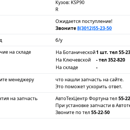
Кузов: KSP90
R
Ожидается поступление!
Звоните
8(3012)55-23-50
д
б/у
чие на складе
На Ботанической
1 шт. тел 55-2
На Ключевской
- тел 352-820
На складе
-
ите менеджеру
что нашли запчасть на сайте.
Это поможет ускорить ответ.
нтия на запчасть
АвтоТехЦентр Фортуна тел
55-22
При установке запчасти в Автот
Звоните по тел
55-22-50