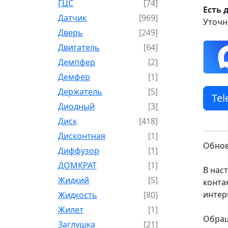
ГЦС
[74]
Есть 
Датчик
[969]
Уточн
Дверь
[249]
Двигатель
[64]
Демпфер
[2]
Демфер
[1]
Держатель
[5]
Te
Диодный
[3]
Диск
[418]
Дисконтная
[1]
Обнов
Диффузор
[1]
ДОМКРАТ
[1]
В нас
Жидкий
[5]
конта
интер
Жидкость
[80]
Жилет
[1]
Обращ
Заглушка
[21]