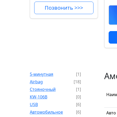
Позвонить >>>
Ам
5-минутная
[1]
Airbag
[18]
Cтояночный
[1]
Наим
KW-106B
[0]
USB
[6]
Автомобильное
[6]
Авто