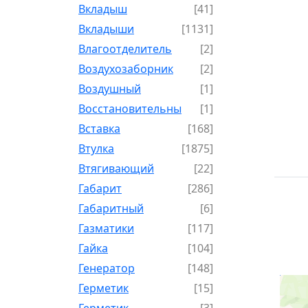
Вкладыш
[41]
Вкладыши
[1131]
Влагоотделитель
[2]
Воздухозаборник
[2]
Воздушный
[1]
Восстановительный
[1]
Вставка
[168]
Втулка
[1875]
Втягивающий
[22]
Габарит
[286]
Габаритный
[6]
Газматики
[117]
Гайка
[104]
Генератор
[148]
Герметик
[15]
Герметик-
[3]