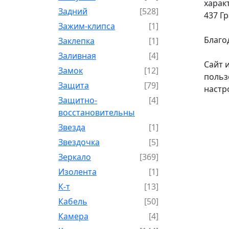
харак
Задний
[528]
437 Г
Зажим-клипса
[1]
Благо
Заклепка
[1]
Заливная
[4]
Сайт 
Замок
[12]
польз
Защита
[79]
настр
Защитно-
[4]
восстановительный
Звезда
[1]
Звездочка
[5]
Зеркало
[369]
Изолента
[1]
К-т
[13]
Кабель
[50]
Камера
[4]