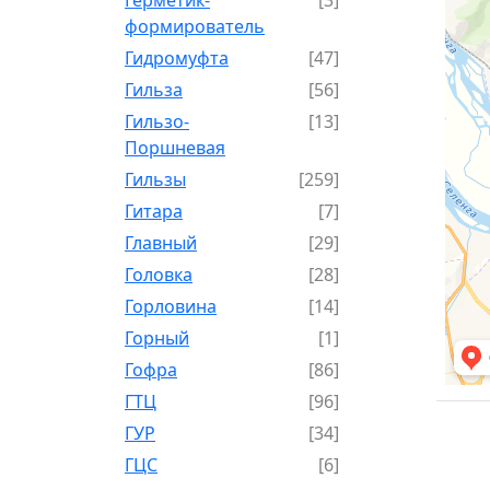
формирователь
Гидромуфта
[47]
Гильза
[56]
Гильзо-
[13]
Поршневая
Гильзы
[259]
Гитара
[7]
Главный
[29]
Головка
[28]
Горловина
[14]
Горный
[1]
Гофра
[86]
ГТЦ
[96]
ГУР
[34]
ГЦC
[6]