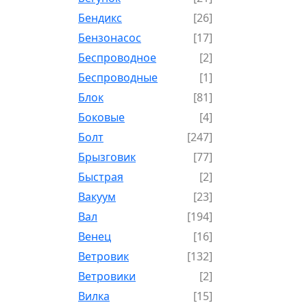
Бендикс
[26]
Бензонасос
[17]
Беспроводное
[2]
Беспроводные
[1]
Блок
[81]
Боковые
[4]
Болт
[247]
Брызговик
[77]
Быстрая
[2]
Вакуум
[23]
Вал
[194]
Венец
[16]
Ветровик
[132]
Ветровики
[2]
Вилка
[15]