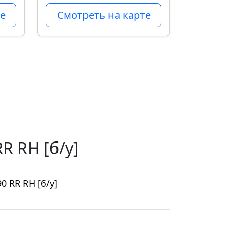
е
Смотреть на карте
R RH [б/у]
 RR RH [б/у]