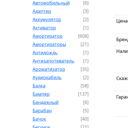
Автомобильный
[6]
Адаптер
[3]
Аккумулятор
[2]
Цена
Активатор
[1]
Амортизатор
[608]
Брен
Амортизаторы
[21]
Нали
Антидождь
[1]
Антизапотеватель
[1]
Ароматизатор
[35]
Аудиокабель
[2]
Скаж
Балка
[58]
Бампер
[137]
Гара
Бандажный
[6]
Барабан
[5]
Бачок
[40]
Бегунок
[21]