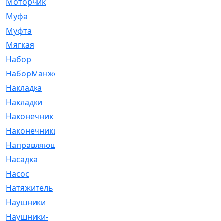
Моторчик
[6]
Муфа
[1]
Муфта
[9]
Мягкая
[3]
Набор
[6]
НаборМанжетГТЦ
[33]
Накладка
[51]
Накладки
[1]
Наконечник
[743]
Наконечники
[119]
Направляющая
[43]
Насадка
[16]
Насос
[356]
Натяжитель
[125]
Наушники
[8]
Наушники-
[2]