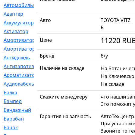
Автомобильный
[6]
Адаптер
[3]
Авто
TOYOTA VITZ
Аккумулятор
[2]
R
Активатор
[1]
11220
RU
Цена
Амортизатор
[608]
Амортизаторы
[21]
Бренд
б/у
Антидождь
[1]
Антизапотеватель
[1]
Наличие на складе
На Ботаничес
Ароматизатор
[35]
На Ключевско
Аудиокабель
[2]
На складе
Балка
[58]
Скажите менеджеру
что нашли зап
Бампер
[137]
Это поможет у
Бандажный
[6]
Гарантия на запчасть
АвтоТехЦентр
Барабан
[5]
При установке
Бачок
[40]
Звоните по т