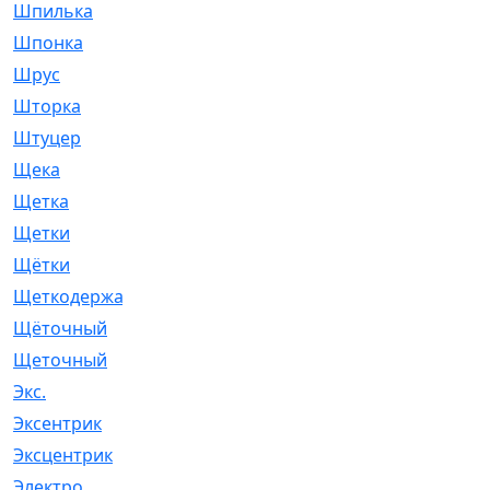
Шпилька
[215]
Шпонка
[19]
Шрус
[1107]
Шторка
[6]
Штуцер
[8]
Щека
[18]
Щетка
[31]
Щетки
[58]
Щётки
[124]
Щеткодержатель
[14]
Щёточный
[7]
Щеточный
[1]
Экс.
[4]
Эксентрик
[1]
Эксцентрик
[67]
Электро
[1]