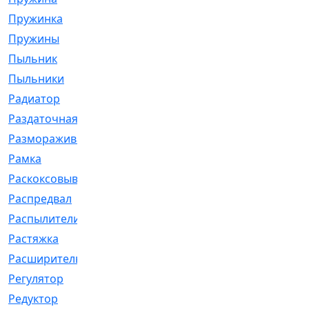
Пружинка
[1]
Пружины
[326]
Пыльник
[1202]
Пыльники
[5]
Радиатор
[916]
Раздаточная
[1]
Размораживатель
[1]
Рамка
[29]
Раскоксовывание
[4]
Распредвал
[41]
Распылители
[226]
Растяжка
[1]
Расширительный
[9]
Регулятор
[5]
Редуктор
[17]