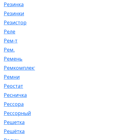
Резинка
[15]
Резинки
[6]
Резистор
[1]
Реле
[20]
Рем-т
[7]
Рем.
[2]
Ремень
[2060]
Ремкомплект
[1924]
Ремни
[21]
Реостат
[1]
Ресничка
[25]
Рессора
[51]
Рессорный
[107]
Решетка
[21]
Решётка
[101]