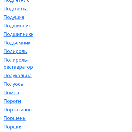
Подпятник
[1]
Подсветка
[1]
Подушка
[1540]
Подшипник
[1825]
Подшипники
[106]
Подъёмник
[1]
Полироль
[1]
Полироль-
[1]
реставратор
Полукольца
[107]
Полуось
[43]
Помпа
[537]
Пороги
[1]
Портативный
[1]
Поршень
[5]
Поршня
[833]