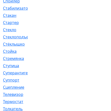
Спойлер
[29]
Стабилизатор
[596]
Стакан
[7]
Стартер
[176]
Стекло
[11]
Стеклоподъемник
[12]
Стёклышко
[20]
Стойка
[969]
Стремянка
[46]
Ступица
[775]
Суперантигель
[3]
Суппорт
[198]
Сцепление
[1]
Телевизор
[13]
Термостат
[323]
Толкатель
[4]