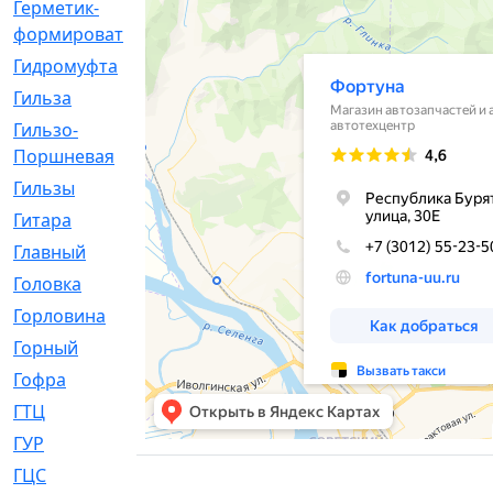
Герметик-
[3]
формирователь
Гидромуфта
[47]
Гильза
[56]
Гильзо-
[13]
Поршневая
Гильзы
[259]
Гитара
[7]
Главный
[29]
Головка
[28]
Горловина
[14]
Горный
[1]
Гофра
[86]
ГТЦ
[96]
ГУР
[34]
ГЦC
[6]