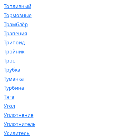
Топливный
[5]
Тормозные
[57]
Трамблёр
[54]
Трапеция
[2]
Трипоид
[16]
Тройник
[1]
Трос
[500]
Трубка
[39]
Туманка
[77]
Турбина
[69]
Тяга
[1264]
Угол
[2]
Уплотнение
[22]
Уплотнитель
[13]
Усилитель
[20]