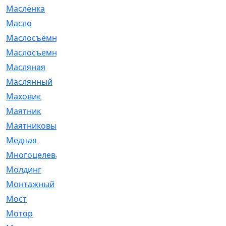
Маслёнка
[4]
Масло
[66]
Маслосъёмные
[480]
Маслосъемные
[26]
Масляная
[1]
Маслянный
[54]
Маховик
[6]
Маятник
[5]
Маятниковый
[13]
Медная
[2]
Многоцелевая
[1]
Молдинг
[14]
Монтажный
[1]
Мост
[10]
Мотор
[212]