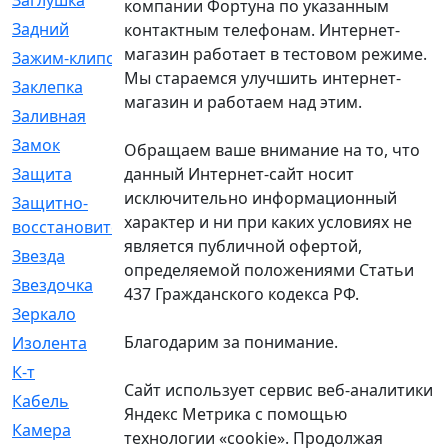
Заглушка
[21]
компании Фортуна по указанным
Задний
[528]
контактным телефонам. Интернет-
магазин работает в тестовом режиме.
Зажим-клипса
[1]
Мы стараемся улучшить интернет-
Заклепка
[1]
магазин и работаем над этим.
Заливная
[4]
Замок
[12]
Обращаем ваше внимание на то, что
данный Интернет-сайт носит
Защита
[79]
исключительно информационный
Защитно-
[4]
характер и ни при каких условиях не
восстановительный
является публичной офертой,
Звезда
[1]
определяемой положениями Статьи
Звездочка
[5]
437 Гражданского кодекса РФ.
Зеркало
[369]
Благодарим за понимание.
Изолента
[1]
К-т
[13]
Сайт использует сервис веб-аналитики
Кабель
[50]
Яндекс Метрика с помощью
Камера
[4]
технологии «cookie». Продолжая