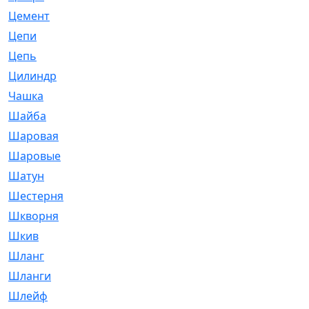
Цемент
[1]
Цепи
[314]
Цепь
[171]
Цилиндр
[55]
Чашка
[695]
Шайба
[37]
Шаровая
[900]
Шаровые
[1]
Шатун
[226]
Шестерня
[33]
Шкворня
[118]
Шкив
[129]
Шланг
[476]
Шланги
[36]
Шлейф
[70]