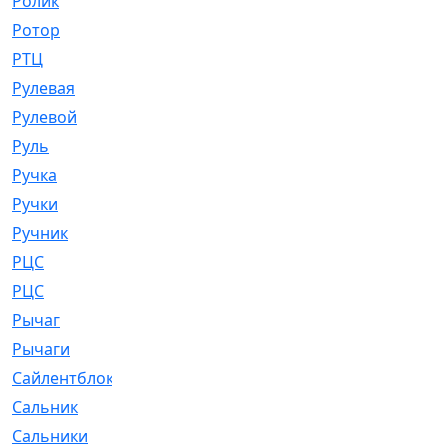
Ролик
[790]
Ротор
[2]
РТЦ
[475]
Рулевая
[974]
Рулевой
[585]
Руль
[12]
Ручка
[29]
Ручки
[3]
Ручник
[11]
РЦC
[12]
РЦС
[84]
Рычаг
[588]
Рычаги
[3]
Сайлентблок
[4208]
Сальник
[4340]
Сальники
[123]