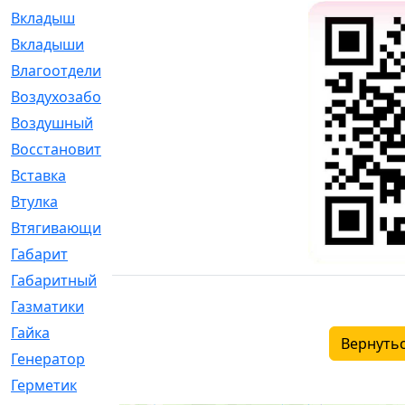
Вкладыш
[41]
Вкладыши
[1131]
Влагоотделитель
[2]
Воздухозаборник
[2]
Воздушный
[1]
Восстановительный
[1]
Вставка
[168]
Втулка
[1875]
Втягивающий
[22]
Габарит
[286]
Габаритный
[6]
Газматики
[117]
Гайка
[104]
Вернутьс
Генератор
[148]
Герметик
[15]