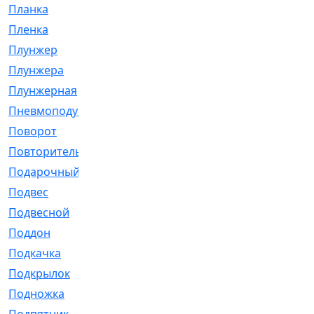
Планка
[21]
Пленка
[1]
Плунжер
[1]
Плунжера
[64]
Плунжерная
[91]
Пневмоподушка
[2]
Поворот
[12]
Повторитель
[86]
Подарочный
[3]
Подвес
[16]
Подвесной
[7]
Поддон
[18]
Подкачка
[5]
Подкрылок
[128]
Подножка
[16]