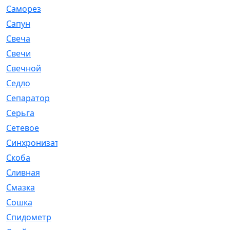
Саморез
[23]
Сапун
[33]
Свеча
[457]
Свечи
[272]
Свечной
[2]
Седло
[7]
Сепаратор
[6]
Серьга
[27]
Сетевое
[6]
Синхронизатор
[1]
Скоба
[4]
Сливная
[6]
Смазка
[24]
Сошка
[8]
Спидометр
[48]