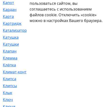
Капот
[144]
пользоваться сайтом, вы
соглашаетесь с использованием
Кардан
[131]
файлов cookie. Отключить «cookie»
Карта
[2]
можно в настройках Вашего браузера.
Картридж
[250]
Катализатор
[1]
Катушка
[2]
Катушки
[291]
Клапан
[375]
Клемма
[5]
Клёпка
[2]
Климат-контроль
[3]
Клипса
[21]
Клипсы
[321]
Клык
[4]
Ключ
[2]
Ключи
[3]