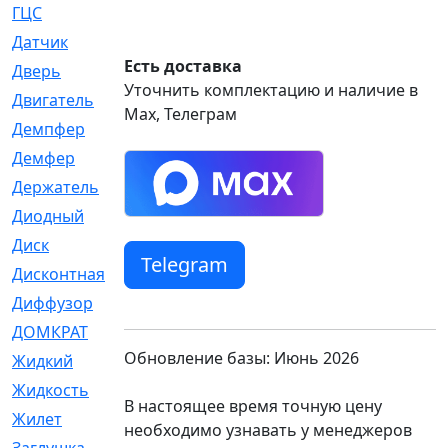
ГЦС
[74]
Датчик
[969]
Есть доставка
Дверь
[249]
Уточнить комплектацию и наличие в
Двигатель
[64]
Max, Телеграм
Демпфер
[2]
Демфер
[1]
Держатель
[5]
Диодный
[3]
Диск
[418]
Telegram
Дисконтная
[1]
Диффузор
[1]
ДОМКРАТ
[1]
Обновление базы: Июнь 2026
Жидкий
[5]
Жидкость
[80]
В настоящее время точную цену
Жилет
[1]
необходимо узнавать у менеджеров