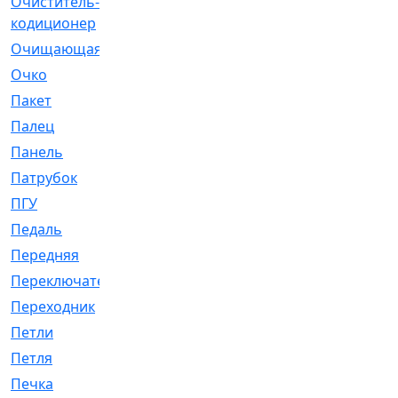
Очиститель-
[1]
кодиционер
Очищающая
[1]
Очко
[24]
Пакет
[1]
Палец
[4]
Панель
[61]
Патрубок
[248]
ПГУ
[2]
Педаль
[3]
Передняя
[22]
Переключатель
[36]
Переходник
[4]
Петли
[23]
Петля
[3]
Печка
[3]