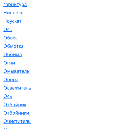
гарнитура
Ниппель
[1]
Ноускат
[53]
Оcь
[2]
Обвес
[3]
Обмотка
[4]
Обойма
[14]
Огни
[1]
Омыватель
[4]
Опора
[1]
Освежитель
[1]
Ось
[4]
Отбойник
[287]
Отбойники
[80]
Очиститель
[15]