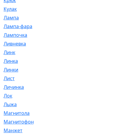
Крюк
[1]
Кулак
[9]
Лампа
[128]
Лампа-фара
[4]
Лампочка
[209]
Ливневка
[66]
Линк
[3]
Линка
[64]
Линки
[913]
Лист
[144]
Личинка
[3]
Лок
[1]
Лыжа
[23]
Магнитола
[11]
Магнитофон
[1]
Манжет
[194]