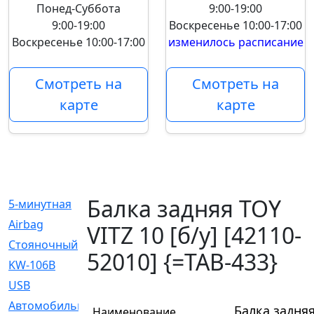
Понед-Суббота
9:00-19:00
9:00-19:00
Воскресенье
10:00-17:00
Воскресенье
10:00-17:00
изменилось расписание
Смотреть на
Смотреть на
карте
карте
Балка задняя TOY
5-минутная
[1]
Airbag
[18]
VITZ 10 [б/у] [42110-
Cтояночный
[1]
52010] {=TAB-433}
KW-106B
[0]
USB
[6]
Автомобильное
[6]
Балка задняя
Наименование