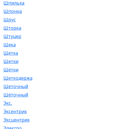
Шпилька
[215]
Шпонка
[19]
Шрус
[1107]
Шторка
[6]
Штуцер
[8]
Щека
[18]
Щетка
[31]
Щетки
[58]
Щётки
[124]
Щеткодержатель
[14]
Щеточный
[1]
Щёточный
[7]
Экс.
[4]
Эксентрик
[1]
Эксцентрик
[67]
Электро
[1]