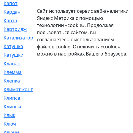
Капот
[144]
Сайт использует сервис веб-аналитики
Кардан
[131]
Яндекс Метрика с помощью
Карта
[2]
технологии «cookie». Продолжая
Картридж
[250]
пользоваться сайтом, вы
Катализатор
[1]
соглашаетесь с использованием
Катушка
[2]
файлов cookie. Отключить «cookie»
можно в настройках Вашего браузера.
Катушки
[291]
Клапан
[375]
Клемма
[5]
Клёпка
[2]
Климат-контроль
[3]
Клипса
[21]
Клипсы
[321]
Клык
[4]
Ключ
[2]
Ключи
[3]