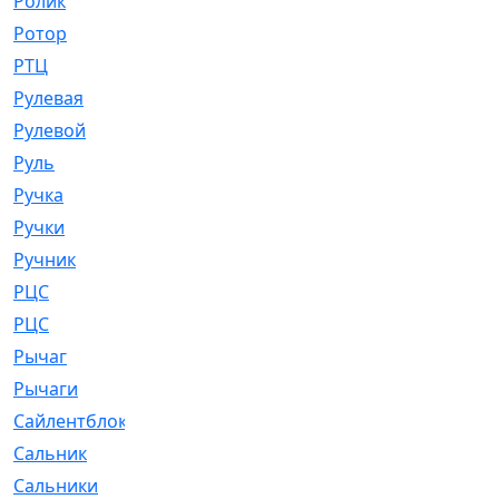
Ролик
[790]
Ротор
[2]
РТЦ
[475]
Рулевая
[974]
Рулевой
[585]
Руль
[12]
Ручка
[29]
Ручки
[3]
Ручник
[11]
РЦC
[12]
РЦС
[84]
Рычаг
[588]
Рычаги
[3]
Сайлентблок
[4208]
Сальник
[4340]
Сальники
[123]