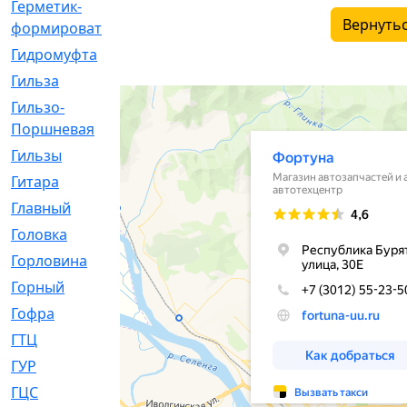
Герметик-
[3]
Вернутьс
формирователь
Гидромуфта
[47]
Гильза
[56]
Гильзо-
[13]
Поршневая
Гильзы
[259]
Гитара
[7]
Главный
[29]
Головка
[28]
Горловина
[14]
Горный
[1]
Гофра
[86]
ГТЦ
[96]
ГУР
[34]
ГЦC
[6]