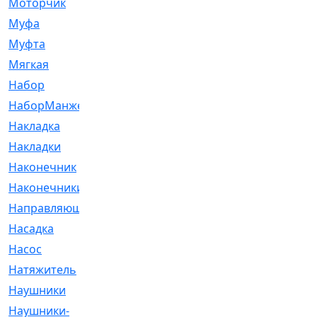
Моторчик
[6]
Муфа
[1]
Муфта
[9]
Мягкая
[3]
Набор
[6]
НаборМанжетГТЦ
[33]
Накладка
[51]
Накладки
[1]
Наконечник
[743]
Наконечники
[119]
Направляющая
[43]
Насадка
[16]
Насос
[356]
Натяжитель
[125]
Наушники
[8]
Наушники-
[2]