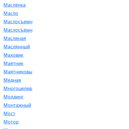
Маслёнка
[4]
Масло
[66]
Маслосъемные
[26]
Маслосъёмные
[480]
Масляная
[1]
Маслянный
[54]
Маховик
[6]
Маятник
[5]
Маятниковый
[13]
Медная
[2]
Многоцелевая
[1]
Молдинг
[14]
Монтажный
[1]
Мост
[10]
Мотор
[212]