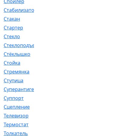
Спойлер
[29]
Стабилизатор
[596]
Стакан
[7]
Стартер
[176]
Стекло
[11]
Стеклоподъемник
[12]
Стёклышко
[20]
Стойка
[969]
Стремянка
[46]
Ступица
[775]
Суперантигель
[3]
Суппорт
[198]
Сцепление
[1]
Телевизор
[13]
Термостат
[323]
Толкатель
[4]