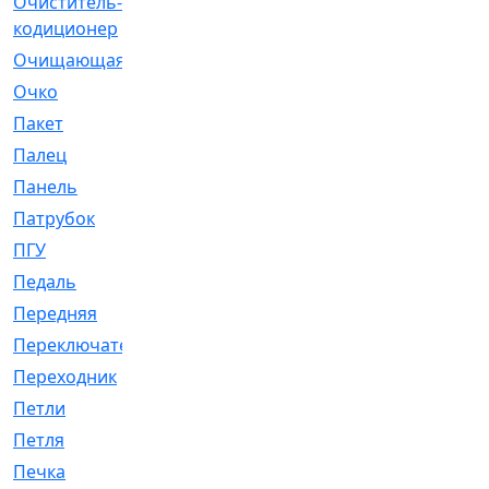
Очиститель-
[1]
кодиционер
Очищающая
[1]
Очко
[24]
Пакет
[1]
Палец
[4]
Панель
[61]
Патрубок
[248]
ПГУ
[2]
Педаль
[3]
Передняя
[22]
Переключатель
[36]
Переходник
[4]
Петли
[23]
Петля
[3]
Печка
[3]