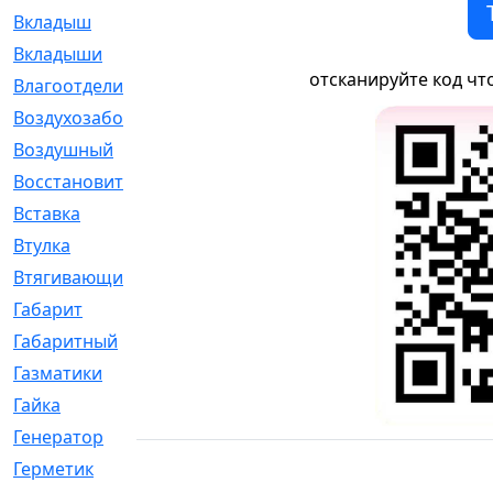
Вкладыш
[41]
Вкладыши
[1131]
отсканируйте код чт
Влагоотделитель
[2]
Воздухозаборник
[2]
Воздушный
[1]
Восстановительный
[1]
Вставка
[168]
Втулка
[1875]
Втягивающий
[22]
Габарит
[286]
Габаритный
[6]
Газматики
[117]
Гайка
[104]
Генератор
[148]
Герметик
[15]