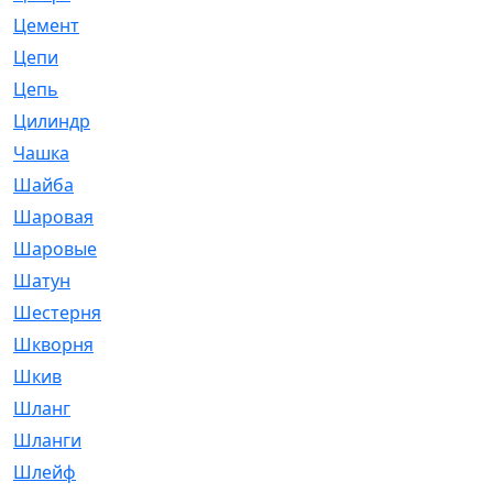
Цемент
[1]
Цепи
[314]
Цепь
[171]
Цилиндр
[55]
Чашка
[695]
Шайба
[37]
Шаровая
[900]
Шаровые
[1]
Шатун
[226]
Шестерня
[33]
Шкворня
[118]
Шкив
[129]
Шланг
[476]
Шланги
[36]
Шлейф
[70]