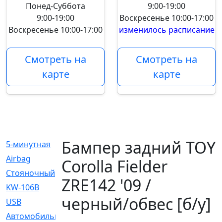
Понед-Суббота
9:00-19:00
9:00-19:00
Воскресенье
10:00-17:00
Воскресенье
10:00-17:00
изменилось расписание
Смотреть на
Смотреть на
карте
карте
Бампер задний TOY
5-минутная
[1]
Airbag
[18]
Corolla Fielder
Cтояночный
[1]
ZRE142 '09 /
KW-106B
[0]
черный/обвес [б/у]
USB
[6]
Автомобильное
[6]