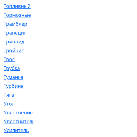
Топливный
[5]
Тормозные
[57]
Трамблёр
[54]
Трапеция
[2]
Трипоид
[16]
Тройник
[1]
Трос
[500]
Трубка
[39]
Туманка
[77]
Турбина
[69]
Тяга
[1264]
Угол
[2]
Уплотнение
[22]
Уплотнитель
[13]
Усилитель
[20]