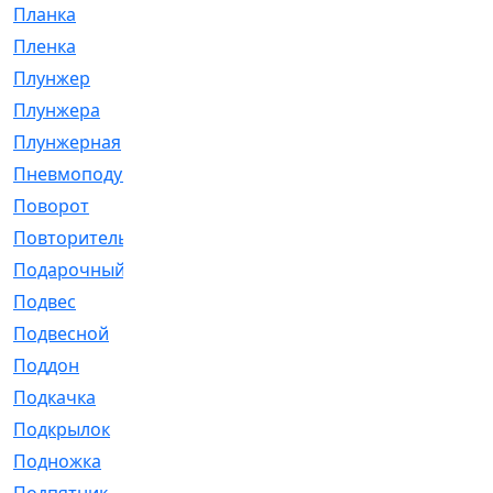
Планка
[21]
Пленка
[1]
Плунжер
[1]
Плунжера
[64]
Плунжерная
[91]
Пневмоподушка
[2]
Поворот
[12]
Повторитель
[86]
Подарочный
[3]
Подвес
[16]
Подвесной
[7]
Поддон
[18]
Подкачка
[5]
Подкрылок
[128]
Подножка
[16]