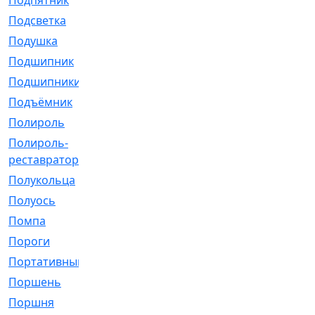
Подпятник
[1]
Подсветка
[1]
Подушка
[1540]
Подшипник
[1825]
Подшипники
[106]
Подъёмник
[1]
Полироль
[1]
Полироль-
[1]
реставратор
Полукольца
[107]
Полуось
[43]
Помпа
[537]
Пороги
[1]
Портативный
[1]
Поршень
[5]
Поршня
[833]