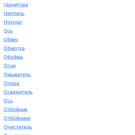
гарнитура
Ниппель
[1]
Ноускат
[53]
Оcь
[2]
Обвес
[3]
Обмотка
[4]
Обойма
[14]
Огни
[1]
Омыватель
[4]
Опора
[1]
Освежитель
[1]
Ось
[4]
Отбойник
[287]
Отбойники
[80]
Очиститель
[15]