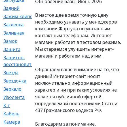
Заглушка
[21]
Обновление базы: Июнь 2026
Задний
[528]
В настоящее время точную цену
Зажим-клипса
[1]
необходимо узнавать у менеджеров
Заклепка
[1]
компании Фортуна по указанным
Заливная
[4]
контактным телефонам. Интернет-
Замок
[12]
магазин работает в тестовом режиме.
Мы стараемся улучшить интернет-
Защита
[79]
магазин и работаем над этим.
Защитно-
[4]
восстановительный
Обращаем ваше внимание на то, что
Звезда
[1]
данный Интернет-сайт носит
Звездочка
[5]
исключительно информационный
Зеркало
[369]
характер и ни при каких условиях не
является публичной офертой,
Изолента
[1]
определяемой положениями Статьи
К-т
[13]
437 Гражданского кодекса РФ.
Кабель
[50]
Камера
[4]
Благодарим за понимание.