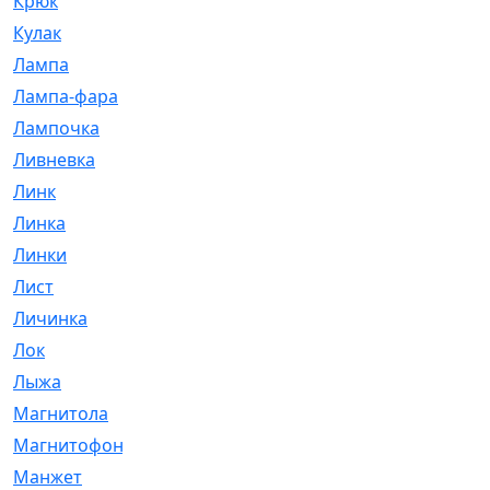
Крюк
[1]
Кулак
[9]
Лампа
[128]
Лампа-фара
[4]
Лампочка
[209]
Ливневка
[66]
Линк
[3]
Линка
[64]
Линки
[913]
Лист
[144]
Личинка
[3]
Лок
[1]
Лыжа
[23]
Магнитола
[11]
Магнитофон
[1]
Манжет
[194]