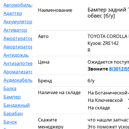
Автомобильный
[6]
Бампер задний T
Наименование
Адаптер
[3]
обвес [б/у]
Аккумулятор
[2]
Активатор
[1]
Авто
TOYOTA COROLLA 
Амортизатор
[608]
Кузов: ZRE142
Амортизаторы
[21]
R
Антидождь
[1]
Цена
Ожидается поступ
Антизапотеватель
[1]
Звоните
8(3012)5
Ароматизатор
[35]
Аудиокабель
[2]
Бренд
б/у
Балка
[58]
Наличие на складе
На Ботанической
Бампер
[137]
На Ключевской
Бандажный
[6]
На складе
Барабан
[5]
Скажите
что нашли запчаст
Бачок
[40]
менеджеру
Это поможет уско