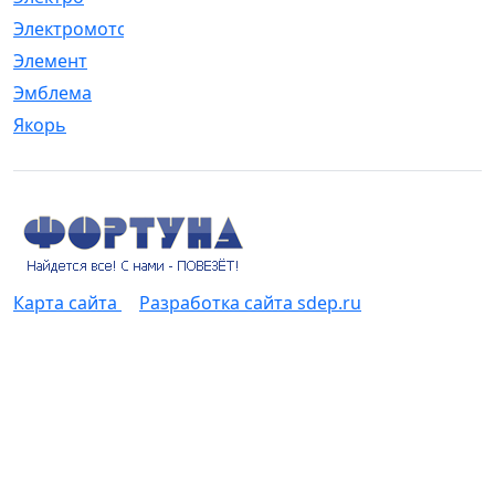
Электромотор
[1]
Элемент
[5]
Эмблема
[1]
Якорь
[4]
Карта сайта
Разработка сайта sdep.ru