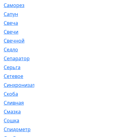
Саморез
[23]
Сапун
[33]
Свеча
[457]
Свечи
[272]
Свечной
[2]
Седло
[7]
Сепаратор
[6]
Серьга
[27]
Сетевое
[6]
Синхронизатор
[1]
Скоба
[4]
Сливная
[6]
Смазка
[24]
Сошка
[8]
Спидометр
[48]