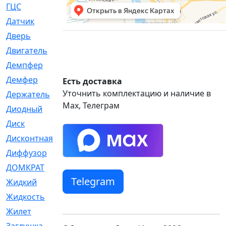
ГЦС
[74]
Датчик
[969]
Дверь
[249]
Двигатель
[64]
Демпфер
[2]
Демфер
[1]
Есть доставка
Уточнить комплектацию и наличие в
Держатель
[5]
Max, Телеграм
Диодный
[3]
Диск
[418]
Дисконтная
[1]
Диффузор
[1]
ДОМКРАТ
[1]
Telegram
Жидкий
[5]
Жидкость
[80]
Жилет
[1]