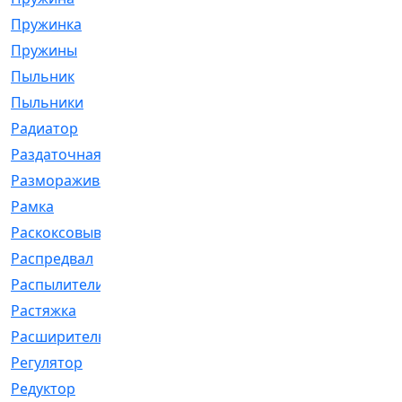
Пружинка
[1]
Пружины
[326]
Пыльник
[1202]
Пыльники
[5]
Радиатор
[916]
Раздаточная
[1]
Размораживатель
[1]
Рамка
[29]
Раскоксовывание
[4]
Распредвал
[41]
Распылители
[226]
Растяжка
[1]
Расширительный
[9]
Регулятор
[5]
Редуктор
[17]