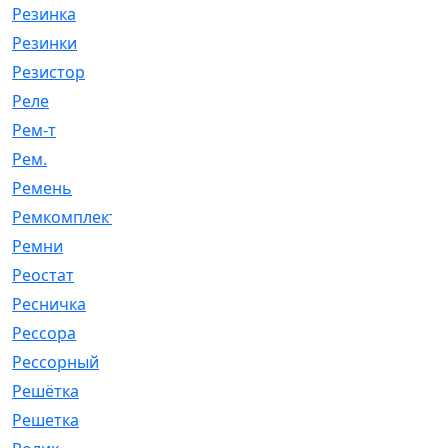
Резинка
[15]
Резинки
[6]
Резистор
[1]
Реле
[20]
Рем-т
[7]
Рем.
[2]
Ремень
[2060]
Ремкомплект
[1924]
Ремни
[21]
Реостат
[1]
Ресничка
[25]
Рессора
[51]
Рессорный
[107]
Решётка
[101]
Решетка
[21]