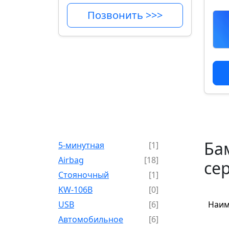
Позвонить >>>
Бам
5-минутная
[1]
Airbag
[18]
сер
Cтояночный
[1]
KW-106B
[0]
USB
[6]
Наим
Автомобильное
[6]