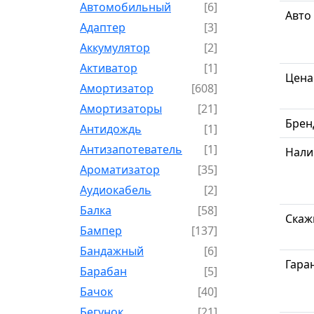
Автомобильный
[6]
Авто
Адаптер
[3]
Аккумулятор
[2]
Активатор
[1]
Цена
Амортизатор
[608]
Амортизаторы
[21]
Брен
Антидождь
[1]
Антизапотеватель
[1]
Нали
Ароматизатор
[35]
Аудиокабель
[2]
Балка
[58]
Скаж
Бампер
[137]
Бандажный
[6]
Гара
Барабан
[5]
Бачок
[40]
Бегунок
[21]