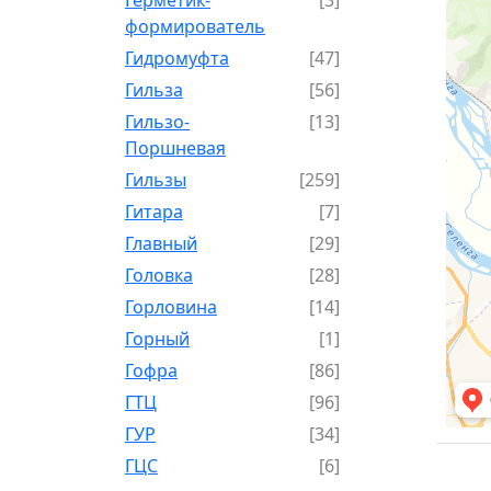
формирователь
Гидромуфта
[47]
Гильза
[56]
Гильзо-
[13]
Поршневая
Гильзы
[259]
Гитара
[7]
Главный
[29]
Головка
[28]
Горловина
[14]
Горный
[1]
Гофра
[86]
ГТЦ
[96]
ГУР
[34]
ГЦC
[6]