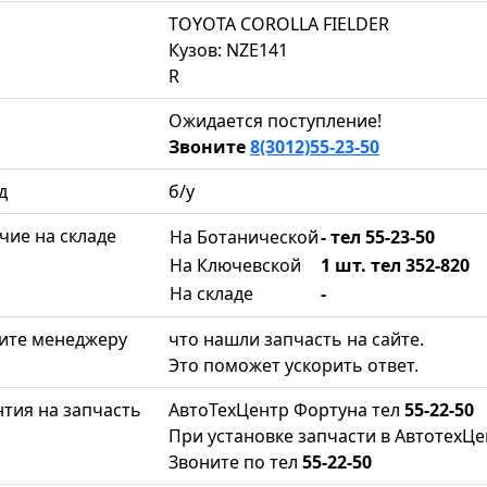
TOYOTA COROLLA FIELDER
Кузов: NZE141
R
Ожидается поступление!
Звоните
8(3012)55-23-50
д
б/у
чие на складе
На Ботанической
- тел 55-23-50
На Ключевской
1 шт. тел 352-820
На складе
-
ите менеджеру
что нашли запчасть на сайте.
Это поможет ускорить ответ.
нтия на запчасть
АвтоТехЦентр Фортуна тел
55-22-50
При установке запчасти в АвтотехЦе
Звоните по тел
55-22-50