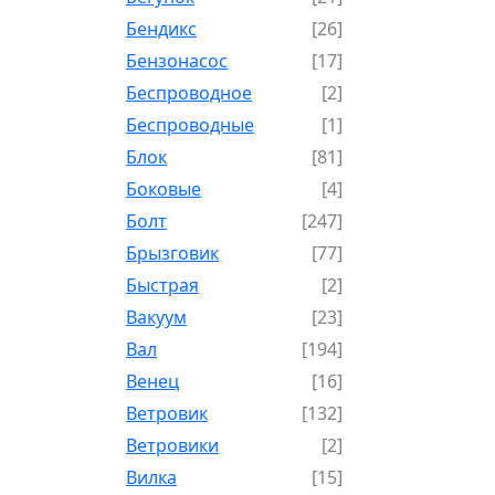
Бендикс
[26]
Бензонасос
[17]
Беспроводное
[2]
Беспроводные
[1]
Блок
[81]
Боковые
[4]
Болт
[247]
Брызговик
[77]
Быстрая
[2]
Вакуум
[23]
Вал
[194]
Венец
[16]
Ветровик
[132]
Ветровики
[2]
Вилка
[15]