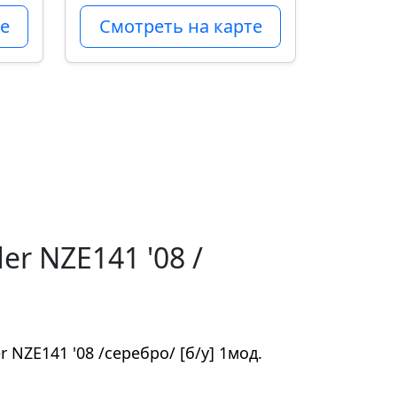
е
Смотреть на карте
er NZE141 '08 /
r NZE141 '08 /серебро/ [б/у] 1мод.