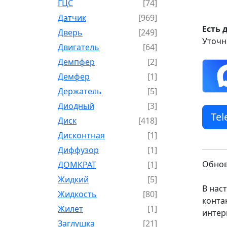
ГЦС
[74]
Датчик
[969]
Есть 
Дверь
[249]
Уточн
Двигатель
[64]
Демпфер
[2]
Демфер
[1]
Держатель
[5]
Диодный
[3]
Te
Диск
[418]
Дисконтная
[1]
Диффузор
[1]
Обнов
ДОМКРАТ
[1]
Жидкий
[5]
В нас
Жидкость
[80]
конта
Жилет
[1]
интер
Заглушка
[21]