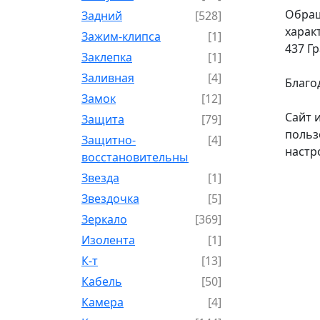
Обращ
Задний
[528]
харак
Зажим-клипса
[1]
437 Г
Заклепка
[1]
Заливная
[4]
Благо
Замок
[12]
Сайт 
Защита
[79]
польз
Защитно-
[4]
настр
восстановительный
Звезда
[1]
Звездочка
[5]
Зеркало
[369]
Изолента
[1]
К-т
[13]
Кабель
[50]
Камера
[4]