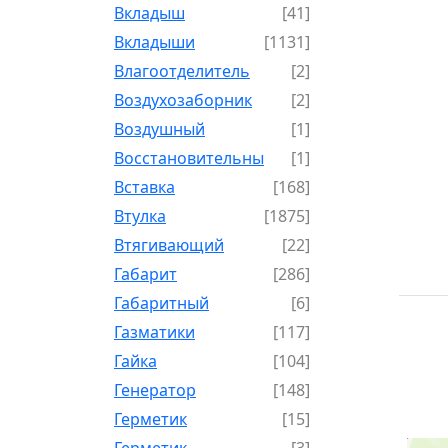
Вкладыш
[41]
Вкладыши
[1131]
Влагоотделитель
[2]
Воздухозаборник
[2]
Воздушный
[1]
Восстановительный
[1]
Вставка
[168]
Втулка
[1875]
Втягивающий
[22]
Габарит
[286]
Габаритный
[6]
Газматики
[117]
Гайка
[104]
Генератор
[148]
Герметик
[15]
Герметик-
[3]