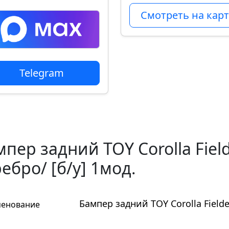
Смотреть на карт
Telegram
пер задний TOY Corolla Field
ебро/ [б/у] 1мод.
Бампер задний TOY Corolla Fielde
енование