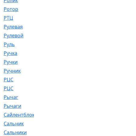
Ролик
[790]
Ротор
[2]
РТЦ
[475]
Рулевая
[974]
Рулевой
[585]
Руль
[12]
Ручка
[29]
Ручки
[3]
Ручник
[11]
РЦC
[12]
РЦС
[84]
Рычаг
[588]
Рычаги
[3]
Сайлентблок
[4208]
Сальник
[4340]
Сальники
[123]