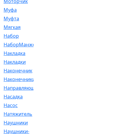
Моторчик
[6]
Муфа
[1]
Муфта
[9]
Мягкая
[3]
Набор
[6]
НаборМанжетГТЦ
[33]
Накладка
[51]
Накладки
[1]
Наконечник
[743]
Наконечники
[119]
Направляющая
[43]
Насадка
[16]
Насос
[356]
Натяжитель
[125]
Наушники
[8]
Наушники-
[2]