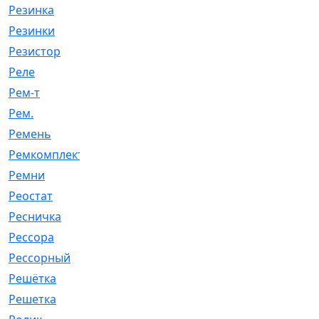
Резинка
[15]
Резинки
[6]
Резистор
[1]
Реле
[20]
Рем-т
[7]
Рем.
[2]
Ремень
[2060]
Ремкомплект
[1924]
Ремни
[21]
Реостат
[1]
Ресничка
[25]
Рессора
[51]
Рессорный
[107]
Решётка
[101]
Решетка
[21]