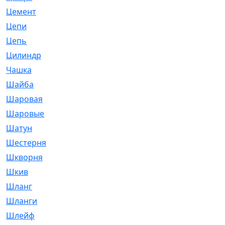
Цемент
[1]
Цепи
[314]
Цепь
[171]
Цилиндр
[55]
Чашка
[695]
Шайба
[37]
Шаровая
[900]
Шаровые
[1]
Шатун
[226]
Шестерня
[33]
Шкворня
[118]
Шкив
[129]
Шланг
[476]
Шланги
[36]
Шлейф
[70]