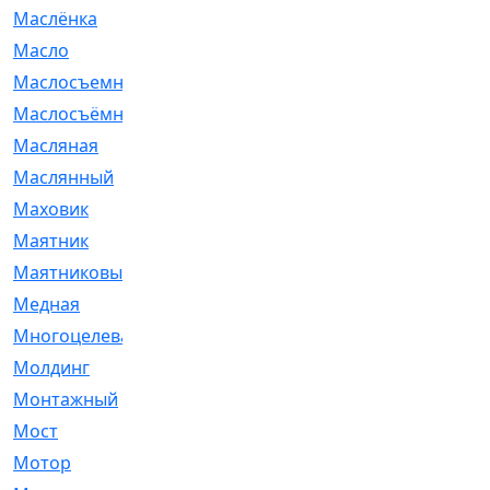
Маслёнка
[4]
Масло
[66]
Маслосъемные
[26]
Маслосъёмные
[480]
Масляная
[1]
Маслянный
[54]
Маховик
[6]
Маятник
[5]
Маятниковый
[13]
Медная
[2]
Многоцелевая
[1]
Молдинг
[14]
Монтажный
[1]
Мост
[10]
Мотор
[212]