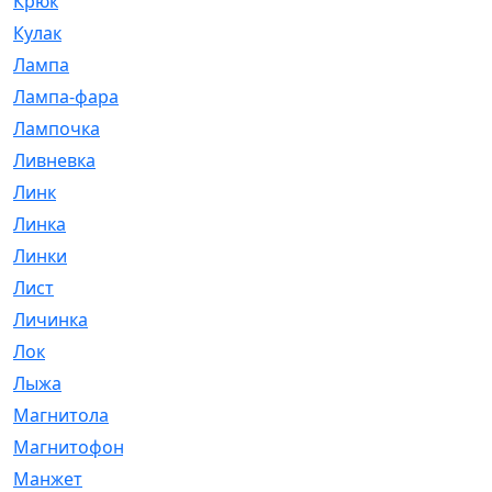
Крюк
[1]
Кулак
[9]
Лампа
[128]
Лампа-фара
[4]
Лампочка
[209]
Ливневка
[66]
Линк
[3]
Линка
[64]
Линки
[913]
Лист
[144]
Личинка
[3]
Лок
[1]
Лыжа
[23]
Магнитола
[11]
Магнитофон
[1]
Манжет
[194]