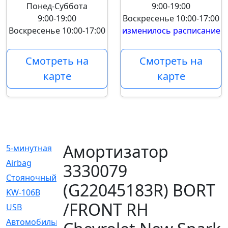
Понед-Суббота
9:00-19:00
9:00-19:00
Воскресенье
10:00-17:00
Воскресенье
10:00-17:00
изменилось расписание
Смотреть на
Смотреть на
карте
карте
Амортизатор
5-минутная
[1]
Airbag
[18]
3330079
Cтояночный
[1]
(G22045183R) BORT
KW-106B
[0]
/FRONT RH
USB
[6]
Автомобильное
[6]