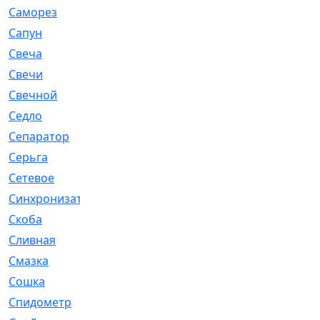
Саморез
[23]
Сапун
[33]
Свеча
[457]
Свечи
[272]
Свечной
[2]
Седло
[7]
Сепаратор
[6]
Серьга
[27]
Сетевое
[6]
Синхронизатор
[1]
Скоба
[4]
Сливная
[6]
Смазка
[24]
Сошка
[8]
Спидометр
[48]