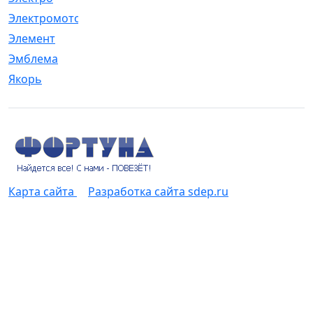
Электромотор
[1]
Элемент
[5]
Эмблема
[1]
Якорь
[4]
Карта сайта
Разработка сайта sdep.ru