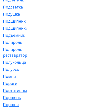
Подпятник
[1]
Подсветка
[1]
Подушка
[1540]
Подшипник
[1825]
Подшипники
[106]
Подъёмник
[1]
Полироль
[1]
Полироль-
[1]
реставратор
Полукольца
[107]
Полуось
[43]
Помпа
[537]
Пороги
[1]
Портативный
[1]
Поршень
[5]
Поршня
[833]