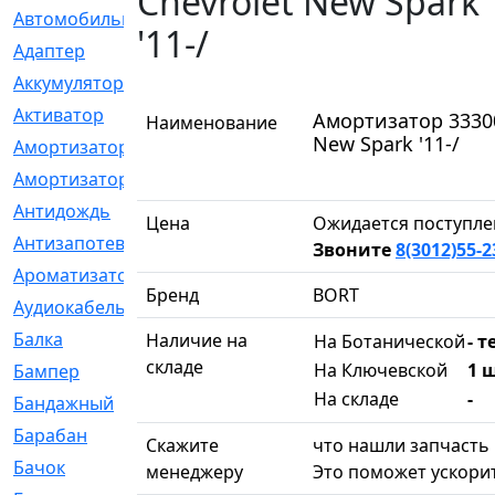
Chevrolet New Spark
Автомобильный
[6]
'11-/
Адаптер
[3]
Аккумулятор
[2]
Активатор
[1]
Амортизатор 33300
Наименование
New Spark '11-/
Амортизатор
[608]
Амортизаторы
[21]
Антидождь
[1]
Цена
Ожидается поступле
Антизапотеватель
[1]
Звоните
8(3012)55-2
Ароматизатор
[35]
Бренд
BORT
Аудиокабель
[2]
Балка
[58]
Наличие на
На Ботанической
- т
складе
На Ключевской
1 ш
Бампер
[137]
На складе
-
Бандажный
[6]
Барабан
[5]
Скажите
что нашли запчасть 
Бачок
[40]
менеджеру
Это поможет ускорит