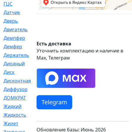
ГЦС
[74]
Датчик
[969]
Дверь
[249]
Двигатель
[64]
Демпфер
[2]
Есть доставка
Демфер
[1]
Уточнить комплектацию и наличие в
Держатель
[5]
Max, Телеграм
Диодный
[3]
Диск
[418]
Дисконтная
[1]
Диффузор
[1]
ДОМКРАТ
[1]
Telegram
Жидкий
[5]
Жидкость
[80]
Жилет
[1]
Обновление базы: Июнь 2026