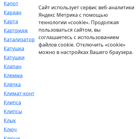
Капот
[144]
Сайт использует сервис веб-аналитики
Кардан
[131]
Яндекс Метрика с помощью
Карта
[2]
технологии «cookie». Продолжая
пользоваться сайтом, вы
Картридж
[250]
соглашаетесь с использованием
Катализатор
[1]
файлов cookie. Отключить «cookie»
Катушка
[2]
можно в настройках Вашего браузера.
Катушки
[291]
Клапан
[375]
Клемма
[5]
Клёпка
[2]
Климат-контроль
[3]
Клипса
[21]
Клипсы
[321]
Клык
[4]
Ключ
[2]
Ключи
[3]