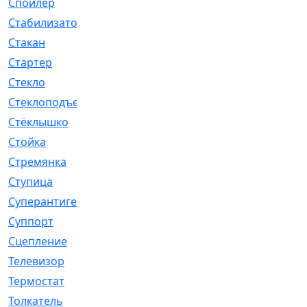
Спойлер
[29]
Стабилизатор
[596]
Стакан
[7]
Стартер
[176]
Стекло
[11]
Стеклоподъемник
[12]
Стёклышко
[20]
Стойка
[969]
Стремянка
[46]
Ступица
[775]
Суперантигель
[3]
Суппорт
[198]
Сцепление
[1]
Телевизор
[13]
Термостат
[323]
Толкатель
[4]