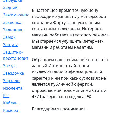
Заглушка
[21]
Задний
[528]
В настоящее время точную цену
Зажим-клипса
[1]
необходимо узнавать у менеджеров
Заклепка
[1]
компании Фортуна по указанным
контактным телефонам. Интернет-
Заливная
[4]
магазин работает в тестовом режиме.
Замок
[12]
Мы стараемся улучшить интернет-
Защита
[79]
магазин и работаем над этим.
Защитно-
[4]
восстановительный
Обращаем ваше внимание на то, что
данный Интернет-сайт носит
Звезда
[1]
исключительно информационный
Звездочка
[5]
характер и ни при каких условиях не
Зеркало
[369]
является публичной офертой,
Изолента
[1]
определяемой положениями Статьи
К-т
[13]
437 Гражданского кодекса РФ.
Кабель
[50]
Благодарим за понимание.
Камера
[4]