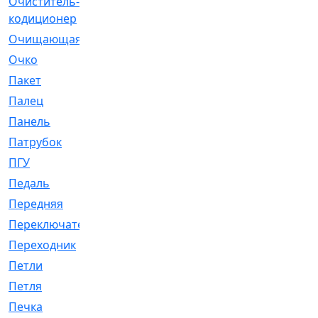
Очиститель-
[1]
кодиционер
Очищающая
[1]
Очко
[24]
Пакет
[1]
Палец
[4]
Панель
[61]
Патрубок
[248]
ПГУ
[2]
Педаль
[3]
Передняя
[22]
Переключатель
[36]
Переходник
[4]
Петли
[23]
Петля
[3]
Печка
[3]