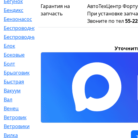
Бегунок
[21]
Гарантия на
АвтоТехЦентр Форту
Бендикс
[26]
запчасть
При установке запча
Бензонасос
[17]
Звоните по тел
55-22
Беспроводное
[2]
Беспроводные
[1]
Блок
[81]
Уточнит
Боковые
[4]
Болт
[247]
Брызговик
[77]
Быстрая
[2]
Вакуум
[23]
Вал
[194]
Венец
[16]
Ветровик
[132]
Ветровики
[2]
Вилка
[15]