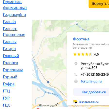
Герметик-
[3]
Вернутьс
формирователь
Гидромуфта
[47]
Гильза
[56]
Гильзо-
[13]
Поршневая
Гильзы
[259]
Гитара
[7]
Главный
[29]
Головка
[28]
Горловина
[14]
Горный
[1]
Гофра
[86]
ГТЦ
[96]
ГУР
[34]
ГЦC
[6]