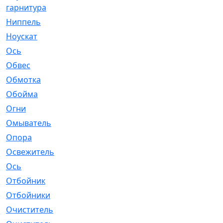
гарнитура
Ниппель
[1]
Ноускат
[53]
Оcь
[2]
Обвес
[3]
Обмотка
[4]
Обойма
[14]
Огни
[1]
Омыватель
[4]
Опора
[1]
Освежитель
[1]
Ось
[4]
Отбойник
[287]
Отбойники
[80]
Очиститель
[15]