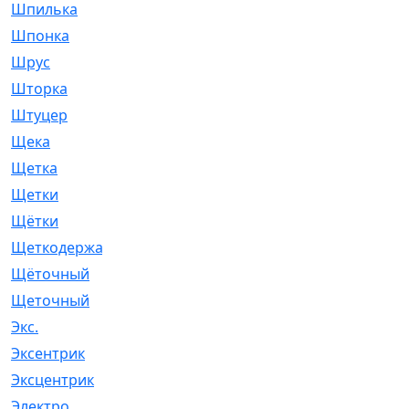
Шпилька
[215]
Шпонка
[19]
Шрус
[1107]
Шторка
[6]
Штуцер
[8]
Щека
[18]
Щетка
[31]
Щетки
[58]
Щётки
[124]
Щеткодержатель
[14]
Щёточный
[7]
Щеточный
[1]
Экс.
[4]
Эксентрик
[1]
Эксцентрик
[67]
Электро
[1]