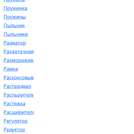
Пружинка
[1]
Пружины
[326]
Пыльник
[1202]
Пыльники
[5]
Радиатор
[916]
Раздаточная
[1]
Размораживатель
[1]
Рамка
[29]
Раскоксовывание
[4]
Распредвал
[41]
Распылители
[226]
Растяжка
[1]
Расширительный
[9]
Регулятор
[5]
Редуктор
[17]