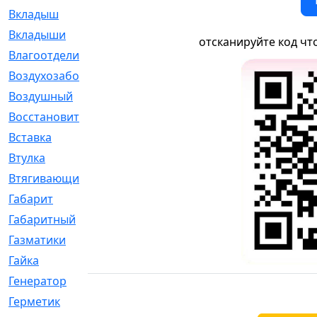
Вкладыш
[41]
Вкладыши
[1131]
отсканируйте код чт
Влагоотделитель
[2]
Воздухозаборник
[2]
Воздушный
[1]
Восстановительный
[1]
Вставка
[168]
Втулка
[1875]
Втягивающий
[22]
Габарит
[286]
Габаритный
[6]
Газматики
[117]
Гайка
[104]
Генератор
[148]
Герметик
[15]