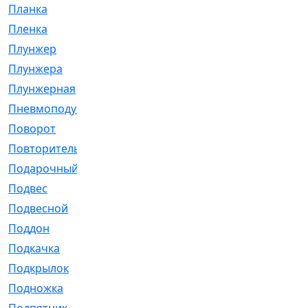
Планка
[21]
Пленка
[1]
Плунжер
[1]
Плунжера
[64]
Плунжерная
[91]
Пневмоподушка
[2]
Поворот
[12]
Повторитель
[86]
Подарочный
[3]
Подвес
[16]
Подвесной
[7]
Поддон
[18]
Подкачка
[5]
Подкрылок
[128]
Подножка
[16]