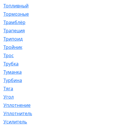
Топливный
[5]
Тормозные
[57]
Трамблёр
[54]
Трапеция
[2]
Трипоид
[16]
Тройник
[1]
Трос
[500]
Трубка
[39]
Туманка
[77]
Турбина
[69]
Тяга
[1264]
Угол
[2]
Уплотнение
[22]
Уплотнитель
[13]
Усилитель
[20]