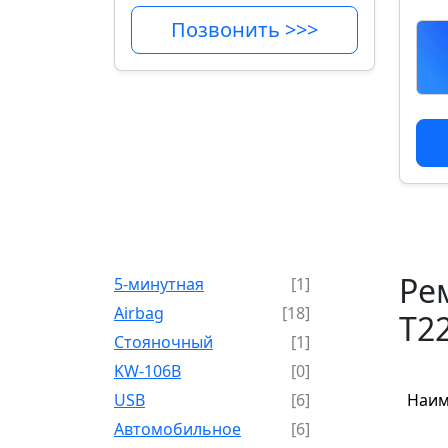
Позвонить >>>
Ре
5-минутная
[1]
Airbag
[18]
T22
Cтояночный
[1]
KW-106B
[0]
USB
[6]
Наим
Автомобильное
[6]