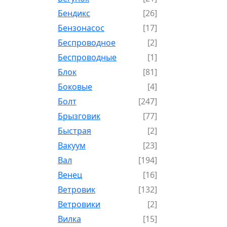
Бендикс
[26]
Бензонасос
[17]
Беспроводное
[2]
Беспроводные
[1]
Блок
[81]
Боковые
[4]
Болт
[247]
Брызговик
[77]
Быстрая
[2]
Вакуум
[23]
Вал
[194]
Венец
[16]
Ветровик
[132]
Ветровики
[2]
Вилка
[15]