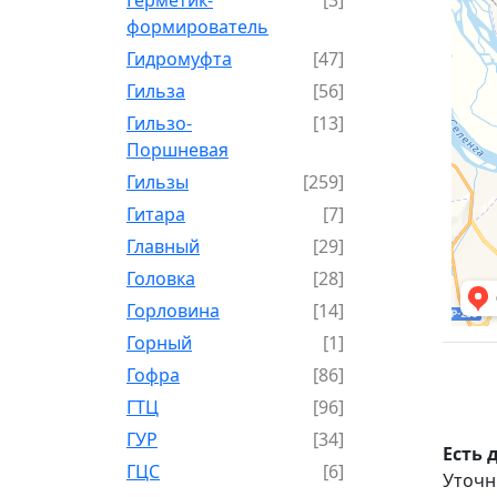
формирователь
Гидромуфта
[47]
Гильза
[56]
Гильзо-
[13]
Поршневая
Гильзы
[259]
Гитара
[7]
Главный
[29]
Головка
[28]
Горловина
[14]
Горный
[1]
Гофра
[86]
ГТЦ
[96]
ГУР
[34]
Есть 
ГЦC
[6]
Уточн