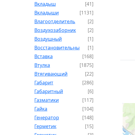
Вкладыш
[41]
Вкладыши
[1131]
Влагоотделитель
[2]
Воздухозаборник
[2]
Воздушный
[1]
Восстановительный
[1]
Вставка
[168]
Втулка
[1875]
Втягивающий
[22]
Габарит
[286]
Габаритный
[6]
Газматики
[117]
Гайка
[104]
Генератор
[148]
Герметик
[15]
Герметик-
[3]