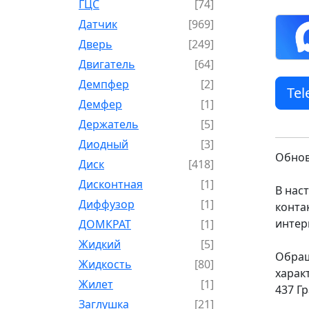
ГЦС
[74]
Датчик
[969]
Дверь
[249]
Двигатель
[64]
Демпфер
[2]
Te
Демфер
[1]
Держатель
[5]
Диодный
[3]
Обнов
Диск
[418]
Дисконтная
[1]
В нас
Диффузор
[1]
конта
интер
ДОМКРАТ
[1]
Жидкий
[5]
Обращ
Жидкость
[80]
харак
Жилет
[1]
437 Г
Заглушка
[21]