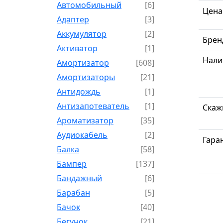
Автомобильный
[6]
Цена
Адаптер
[3]
Аккумулятор
[2]
Брен
Активатор
[1]
Нали
Амортизатор
[608]
Амортизаторы
[21]
Антидождь
[1]
Антизапотеватель
[1]
Скаж
Ароматизатор
[35]
Аудиокабель
[2]
Гара
Балка
[58]
Бампер
[137]
Бандажный
[6]
Барабан
[5]
Бачок
[40]
Бегунок
[21]