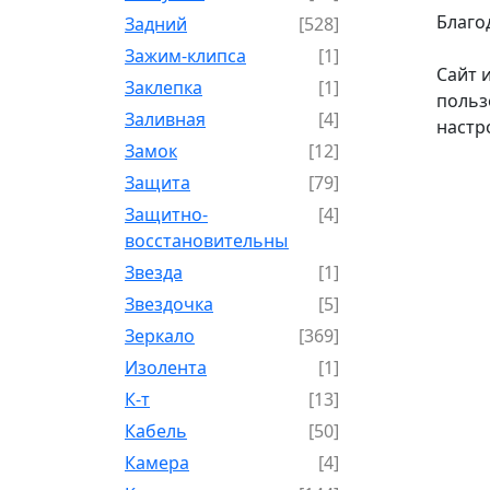
Благо
Задний
[528]
Зажим-клипса
[1]
Сайт 
Заклепка
[1]
польз
Заливная
[4]
настр
Замок
[12]
Защита
[79]
Защитно-
[4]
восстановительный
Звезда
[1]
Звездочка
[5]
Зеркало
[369]
Изолента
[1]
К-т
[13]
Кабель
[50]
Камера
[4]