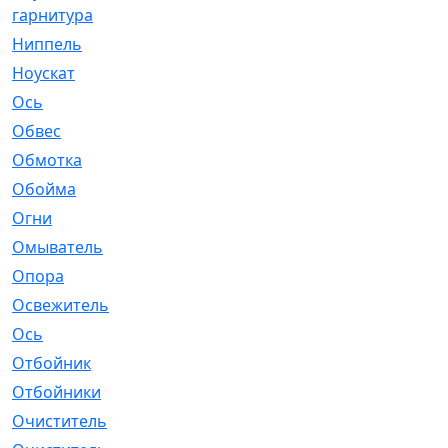
гарнитура
Ниппель
[1]
Ноускат
[53]
Оcь
[2]
Обвес
[3]
Обмотка
[4]
Обойма
[14]
Огни
[1]
Омыватель
[4]
Опора
[1]
Освежитель
[1]
Ось
[4]
Отбойник
[287]
Отбойники
[80]
Очиститель
[15]