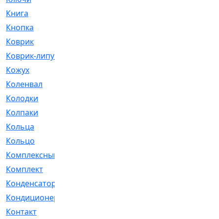
Книга
[293]
Кнопка
[3]
Коврик
[1]
Коврик-липучка
[2]
Кожух
[4]
Коленвал
[38]
Колодки
[2151]
Колпаки
[5]
Кольца
[1164]
Кольцо
[272]
Комплексный
[1]
Комплект
[196]
Конденсатор
[1]
Кондиционер
[2]
Контакт
[3]