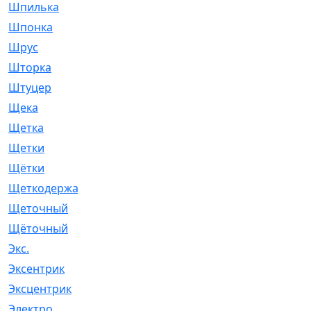
Шпилька
[215]
Шпонка
[19]
Шрус
[1107]
Шторка
[6]
Штуцер
[8]
Щека
[18]
Щетка
[31]
Щетки
[58]
Щётки
[124]
Щеткодержатель
[14]
Щеточный
[1]
Щёточный
[7]
Экс.
[4]
Эксентрик
[1]
Эксцентрик
[67]
Электро
[1]