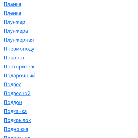
Планка
[21]
Пленка
[1]
Плунжер
[1]
Плунжера
[64]
Плунжерная
[91]
Пневмоподушка
[2]
Поворот
[12]
Повторитель
[86]
Подарочный
[3]
Подвес
[16]
Подвесной
[7]
Поддон
[18]
Подкачка
[5]
Подкрылок
[128]
Подножка
[16]