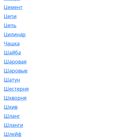
Цемент
[1]
Цепи
[314]
Цепь
[171]
Цилиндр
[55]
Чашка
[695]
Шайба
[37]
Шаровая
[900]
Шаровые
[1]
Шатун
[226]
Шестерня
[33]
Шкворня
[118]
Шкив
[129]
Шланг
[476]
Шланги
[36]
Шлейф
[70]