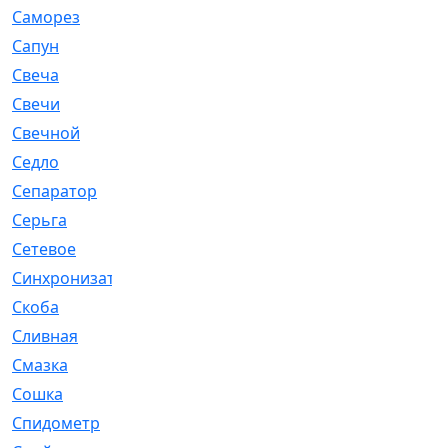
Саморез
[23]
Сапун
[33]
Свеча
[457]
Свечи
[272]
Свечной
[2]
Седло
[7]
Сепаратор
[6]
Серьга
[27]
Сетевое
[6]
Синхронизатор
[1]
Скоба
[4]
Сливная
[6]
Смазка
[24]
Сошка
[8]
Спидометр
[48]