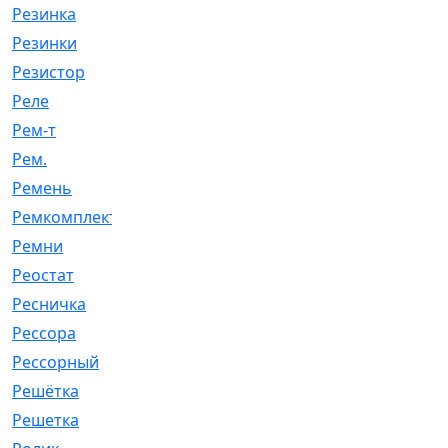
Резинка
[15]
Резинки
[6]
Резистор
[1]
Реле
[20]
Рем-т
[7]
Рем.
[2]
Ремень
[2060]
Ремкомплект
[1924]
Ремни
[21]
Реостат
[1]
Ресничка
[25]
Рессора
[51]
Рессорный
[107]
Решётка
[101]
Решетка
[21]