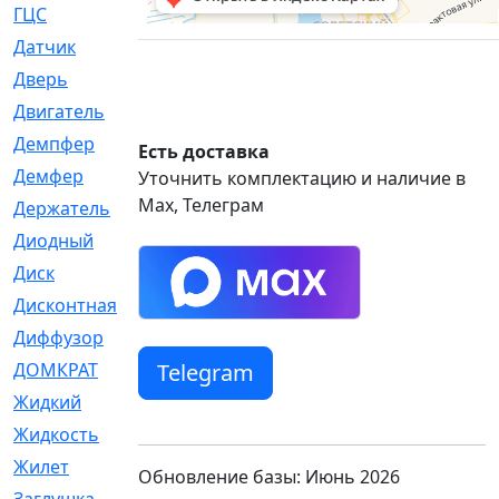
ГЦС
[74]
Датчик
[969]
Дверь
[249]
Двигатель
[64]
Демпфер
[2]
Есть доставка
Демфер
[1]
Уточнить комплектацию и наличие в
Max, Телеграм
Держатель
[5]
Диодный
[3]
Диск
[418]
Дисконтная
[1]
Диффузор
[1]
Telegram
ДОМКРАТ
[1]
Жидкий
[5]
Жидкость
[80]
Жилет
[1]
Обновление базы: Июнь 2026