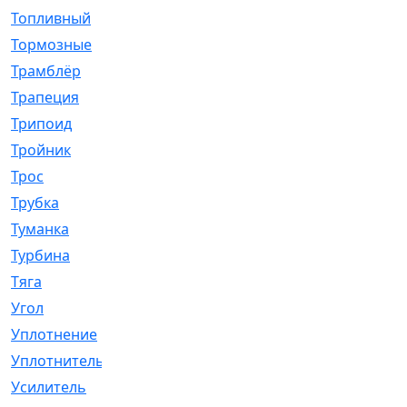
Топливный
[5]
Тормозные
[57]
Трамблёр
[54]
Трапеция
[2]
Трипоид
[16]
Тройник
[1]
Трос
[500]
Трубка
[39]
Туманка
[77]
Турбина
[69]
Тяга
[1264]
Угол
[2]
Уплотнение
[22]
Уплотнитель
[13]
Усилитель
[20]