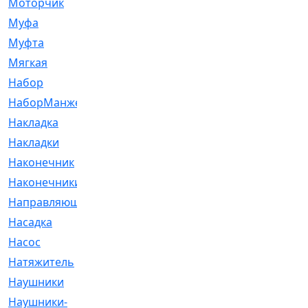
Моторчик
[6]
Муфа
[1]
Муфта
[9]
Мягкая
[3]
Набор
[6]
НаборМанжетГТЦ
[33]
Накладка
[51]
Накладки
[1]
Наконечник
[743]
Наконечники
[119]
Направляющая
[43]
Насадка
[16]
Насос
[356]
Натяжитель
[125]
Наушники
[8]
Наушники-
[2]