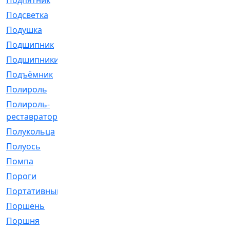
Подпятник
[1]
Подсветка
[1]
Подушка
[1540]
Подшипник
[1825]
Подшипники
[106]
Подъёмник
[1]
Полироль
[1]
Полироль-
[1]
реставратор
Полукольца
[107]
Полуось
[43]
Помпа
[537]
Пороги
[1]
Портативный
[1]
Поршень
[5]
Поршня
[833]