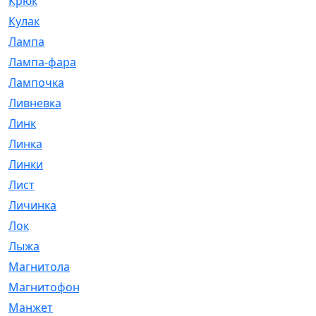
Крюк
[1]
Кулак
[9]
Лампа
[128]
Лампа-фара
[4]
Лампочка
[209]
Ливневка
[66]
Линк
[3]
Линка
[64]
Линки
[913]
Лист
[144]
Личинка
[3]
Лок
[1]
Лыжа
[23]
Магнитола
[11]
Магнитофон
[1]
Манжет
[194]