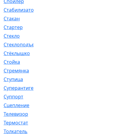
Спойлер
[29]
Стабилизатор
[596]
Стакан
[7]
Стартер
[176]
Стекло
[11]
Стеклоподъемник
[12]
Стёклышко
[20]
Стойка
[969]
Стремянка
[46]
Ступица
[775]
Суперантигель
[3]
Суппорт
[198]
Сцепление
[1]
Телевизор
[13]
Термостат
[323]
Толкатель
[4]