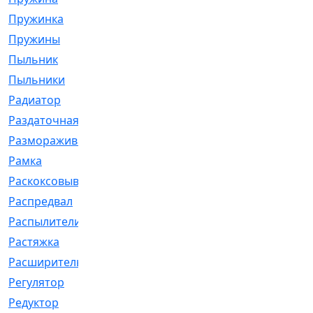
Пружинка
[1]
Пружины
[326]
Пыльник
[1202]
Пыльники
[5]
Радиатор
[916]
Раздаточная
[1]
Размораживатель
[1]
Рамка
[29]
Раскоксовывание
[4]
Распредвал
[41]
Распылители
[226]
Растяжка
[1]
Расширительный
[9]
Регулятор
[5]
Редуктор
[17]