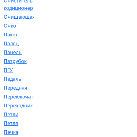
Очиститель-
[1]
кодиционер
Очищающая
[1]
Очко
[24]
Пакет
[1]
Палец
[4]
Панель
[61]
Патрубок
[248]
ПГУ
[2]
Педаль
[3]
Передняя
[22]
Переключатель
[36]
Переходник
[4]
Петли
[23]
Петля
[3]
Печка
[3]