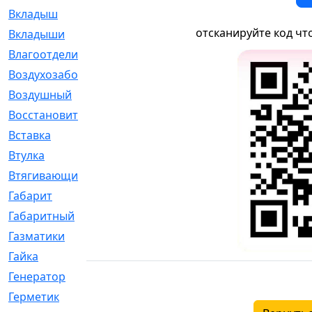
Вкладыш
[41]
отсканируйте код чт
Вкладыши
[1131]
Влагоотделитель
[2]
Воздухозаборник
[2]
Воздушный
[1]
Восстановительный
[1]
Вставка
[168]
Втулка
[1875]
Втягивающий
[22]
Габарит
[286]
Габаритный
[6]
Газматики
[117]
Гайка
[104]
Генератор
[148]
Герметик
[15]