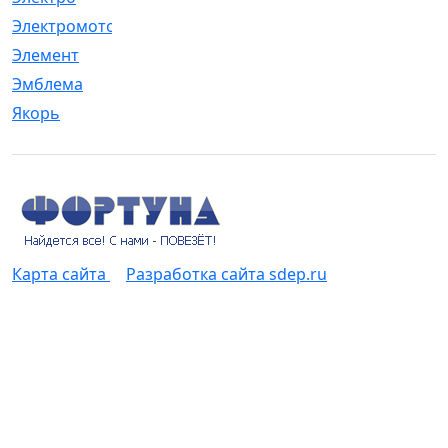
Электромотор
[1]
Элемент
[5]
Эмблема
[1]
Якорь
[4]
Карта сайта
Разработка сайта sdep.ru