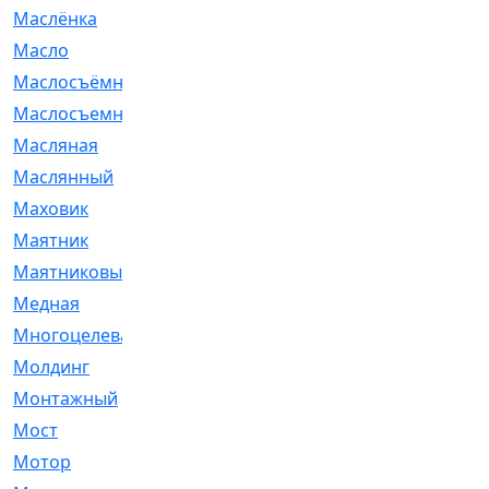
Маслёнка
[4]
Масло
[66]
Маслосъёмные
[480]
Маслосъемные
[26]
Масляная
[1]
Маслянный
[54]
Маховик
[6]
Маятник
[5]
Маятниковый
[13]
Медная
[2]
Многоцелевая
[1]
Молдинг
[14]
Монтажный
[1]
Мост
[10]
Мотор
[212]