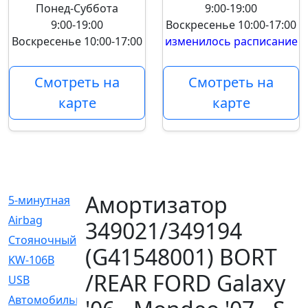
Понед-Суббота
9:00-19:00
9:00-19:00
Воскресенье
10:00-17:00
Воскресенье
10:00-17:00
изменилось расписание
Смотреть на
Смотреть на
карте
карте
Амортизатор
5-минутная
[1]
Airbag
[18]
349021/349194
Cтояночный
[1]
(G41548001) BORT
KW-106B
[0]
/REAR FORD Galaxy
USB
[6]
Автомобильное
[6]