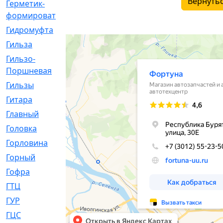
Вернутьс
Герметик-
[3]
формирователь
Гидромуфта
[47]
Гильза
[56]
Гильзо-
[13]
Поршневая
Гильзы
[259]
Гитара
[7]
Главный
[29]
Головка
[28]
Горловина
[14]
Горный
[1]
Гофра
[86]
ГТЦ
[96]
ГУР
[34]
ГЦC
[6]