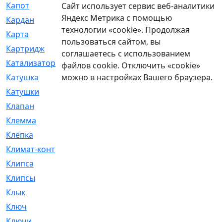
Капот
[144]
Сайт использует сервис веб-аналитики
Яндекс Метрика с помощью
Кардан
[131]
технологии «cookie». Продолжая
Карта
[2]
пользоваться сайтом, вы
Картридж
[250]
соглашаетесь с использованием
Катализатор
[1]
файлов cookie. Отключить «cookie»
можно в настройках Вашего браузера.
Катушка
[2]
Катушки
[291]
Клапан
[375]
Клемма
[5]
Клёпка
[2]
Климат-контроль
[3]
Клипса
[21]
Клипсы
[321]
Клык
[4]
Ключ
[2]
Ключи
[3]