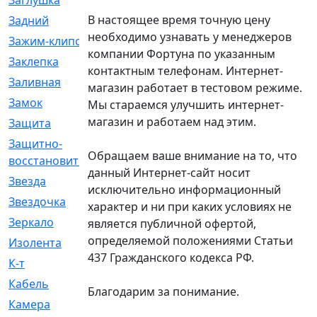
Заглушка
[21]
В настоящее время точную цену
Задний
[528]
необходимо узнавать у менеджеров
Зажим-клипса
[1]
компании Фортуна по указанным
Заклепка
[1]
контактным телефонам. Интернет-
Заливная
[4]
магазин работает в тестовом режиме.
Замок
[12]
Мы стараемся улучшить интернет-
магазин и работаем над этим.
Защита
[79]
Защитно-
[4]
Обращаем ваше внимание на то, что
восстановительный
данный Интернет-сайт носит
Звезда
[1]
исключительно информационный
Звездочка
[5]
характер и ни при каких условиях не
Зеркало
[369]
является публичной офертой,
определяемой положениями Статьи
Изолента
[1]
437 Гражданского кодекса РФ.
К-т
[13]
Кабель
[50]
Благодарим за понимание.
Камера
[4]