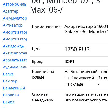
'06-, Mondeo '07-, S-
Автомобильный
[6]
Max '06-/
Адаптер
[3]
Аккумулятор
[2]
Активатор
[1]
Амортизатор 349021
Наименование
Galaxy '06-, Mondeo '
Амортизатор
[608]
Амортизаторы
[21]
Антидождь
[1]
1750
RUB
Цена
Антизапотеватель
[1]
Ароматизатор
[35]
Бренд
BORT
Аудиокабель
[2]
Наличие на
На Ботанической
- тел
Балка
[58]
складе
На Ключевской
2 шт.
Бампер
[137]
На складе
-
Бандажный
[6]
Скажите
что нашли запчасть на
Барабан
[5]
менеджеру
Это поможет ускорить 
Бачок
[40]