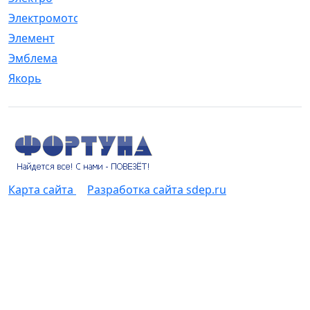
Электромотор
[1]
Элемент
[5]
Эмблема
[1]
Якорь
[4]
Карта сайта
Разработка сайта sdep.ru