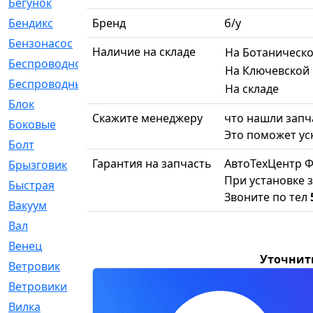
Бегунок
[21]
Бендикс
Бренд
[26]
б/у
Бензонасос
[17]
Наличие на складе
На Ботаническ
Беспроводное
[2]
На Ключевской
Беспроводные
[1]
На складе
Блок
[81]
Скажите менеджеру
что нашли запча
Боковые
[4]
Это поможет ус
Болт
[247]
Гарантия на запчасть
АвтоТехЦентр Ф
Брызговик
[77]
При установке з
Быстрая
[2]
Звоните по тел
Вакуум
[23]
Вал
[194]
Венец
[16]
Уточнит
Ветровик
[132]
Ветровики
[2]
Вилка
[15]