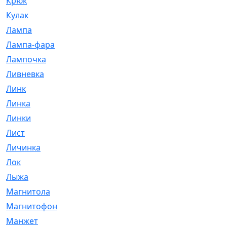
Крюк
[1]
Кулак
[9]
Лампа
[128]
Лампа-фара
[4]
Лампочка
[209]
Ливневка
[66]
Линк
[3]
Линка
[64]
Линки
[913]
Лист
[144]
Личинка
[3]
Лок
[1]
Лыжа
[23]
Магнитола
[11]
Магнитофон
[1]
Манжет
[194]