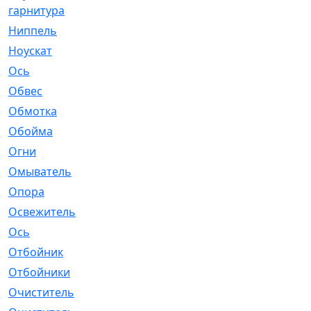
гарнитура
Ниппель
[1]
Ноускат
[53]
Оcь
[2]
Обвес
[3]
Обмотка
[4]
Обойма
[14]
Огни
[1]
Омыватель
[4]
Опора
[1]
Освежитель
[1]
Ось
[4]
Отбойник
[287]
Отбойники
[80]
Очиститель
[15]