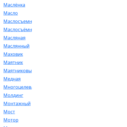
Маслёнка
[4]
Масло
[66]
Маслосъемные
[26]
Маслосъёмные
[480]
Масляная
[1]
Маслянный
[54]
Маховик
[6]
Маятник
[5]
Маятниковый
[13]
Медная
[2]
Многоцелевая
[1]
Молдинг
[14]
Монтажный
[1]
Мост
[10]
Мотор
[212]