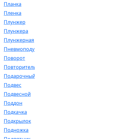
Планка
[21]
Пленка
[1]
Плунжер
[1]
Плунжера
[64]
Плунжерная
[91]
Пневмоподушка
[2]
Поворот
[12]
Повторитель
[86]
Подарочный
[3]
Подвес
[16]
Подвесной
[7]
Поддон
[18]
Подкачка
[5]
Подкрылок
[128]
Подножка
[16]