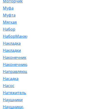
Моторчик
[6]
Муфа
[1]
Муфта
[9]
Мягкая
[3]
Набор
[6]
НаборМанжетГТЦ
[33]
Накладка
[51]
Накладки
[1]
Наконечник
[743]
Наконечники
[119]
Направляющая
[43]
Насадка
[16]
Насос
[356]
Натяжитель
[125]
Наушники
[8]
Наушники-
[2]