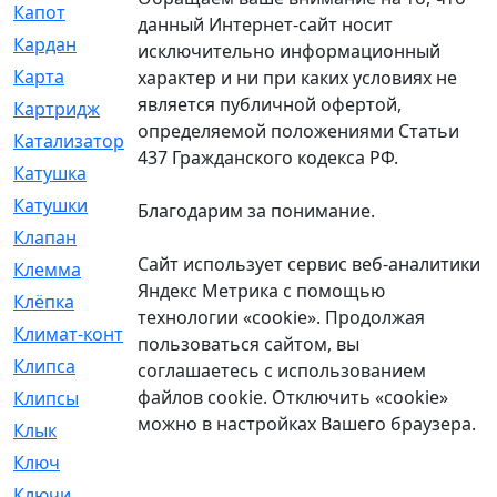
Капот
[144]
данный Интернет-сайт носит
Кардан
[131]
исключительно информационный
Карта
[2]
характер и ни при каких условиях не
является публичной офертой,
Картридж
[250]
определяемой положениями Статьи
Катализатор
[1]
437 Гражданского кодекса РФ.
Катушка
[2]
Катушки
[291]
Благодарим за понимание.
Клапан
[375]
Сайт использует сервис веб-аналитики
Клемма
[5]
Яндекс Метрика с помощью
Клёпка
[2]
технологии «cookie». Продолжая
Климат-контроль
[3]
пользоваться сайтом, вы
Клипса
[21]
соглашаетесь с использованием
файлов cookie. Отключить «cookie»
Клипсы
[321]
можно в настройках Вашего браузера.
Клык
[4]
Ключ
[2]
Ключи
[3]