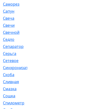
Саморез
[23]
Сапун
[33]
Свеча
[457]
Свечи
[272]
Свечной
[2]
Седло
[7]
Сепаратор
[6]
Серьга
[27]
Сетевое
[6]
Синхронизатор
[1]
Скоба
[4]
Сливная
[6]
Смазка
[24]
Сошка
[8]
Спидометр
[48]