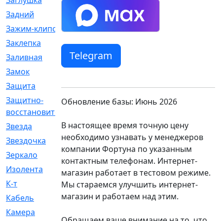
Заглушка
[21]
Задний
[528]
Зажим-клипса
[1]
Заклепка
[1]
Telegram
Заливная
[4]
Замок
[12]
Защита
[79]
Защитно-
[4]
Обновление базы: Июнь 2026
восстановительный
В настоящее время точную цену
Звезда
[1]
необходимо узнавать у менеджеров
Звездочка
[5]
компании Фортуна по указанным
Зеркало
[369]
контактным телефонам. Интернет-
Изолента
[1]
магазин работает в тестовом режиме.
К-т
[13]
Мы стараемся улучшить интернет-
магазин и работаем над этим.
Кабель
[50]
Камера
[4]
Обращаем ваше внимание на то, что