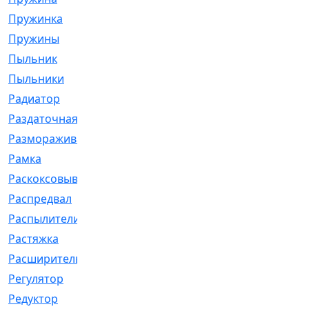
Пружинка
[1]
Пружины
[326]
Пыльник
[1202]
Пыльники
[5]
Радиатор
[916]
Раздаточная
[1]
Размораживатель
[1]
Рамка
[29]
Раскоксовывание
[4]
Распредвал
[41]
Распылители
[226]
Растяжка
[1]
Расширительный
[9]
Регулятор
[5]
Редуктор
[17]