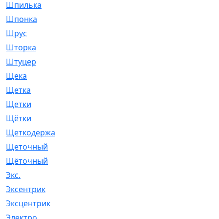
Шпилька
[215]
Шпонка
[19]
Шрус
[1107]
Шторка
[6]
Штуцер
[8]
Щека
[18]
Щетка
[31]
Щетки
[58]
Щётки
[124]
Щеткодержатель
[14]
Щеточный
[1]
Щёточный
[7]
Экс.
[4]
Эксентрик
[1]
Эксцентрик
[67]
Электро
[1]