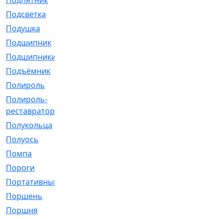
Подпятник
[1]
Подсветка
[1]
Подушка
[1540]
Подшипник
[1825]
Подшипники
[106]
Подъёмник
[1]
Полироль
[1]
Полироль-
[1]
реставратор
Полукольца
[107]
Полуось
[43]
Помпа
[537]
Пороги
[1]
Портативный
[1]
Поршень
[5]
Поршня
[833]