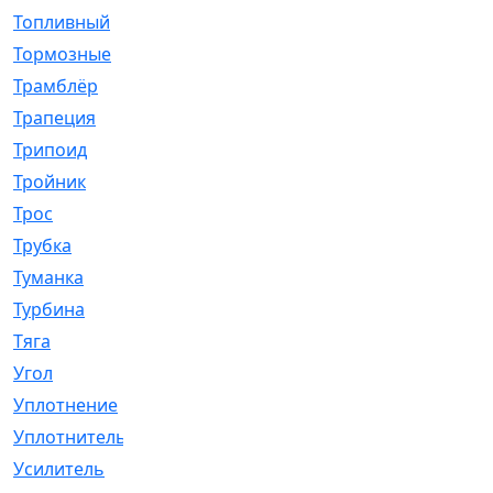
Топливный
[5]
Тормозные
[57]
Трамблёр
[54]
Трапеция
[2]
Трипоид
[16]
Тройник
[1]
Трос
[500]
Трубка
[39]
Туманка
[77]
Турбина
[69]
Тяга
[1264]
Угол
[2]
Уплотнение
[22]
Уплотнитель
[13]
Усилитель
[20]