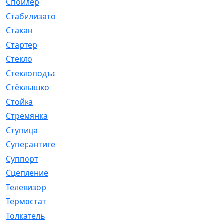
Спойлер
[29]
Стабилизатор
[596]
Стакан
[7]
Стартер
[176]
Стекло
[11]
Стеклоподъемник
[12]
Стёклышко
[20]
Стойка
[969]
Стремянка
[46]
Ступица
[775]
Суперантигель
[3]
Суппорт
[198]
Сцепление
[1]
Телевизор
[13]
Термостат
[323]
Толкатель
[4]