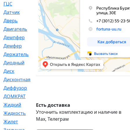
ГЦС
[74]
Датчик
[969]
Дверь
[249]
Двигатель
[64]
Демпфер
[2]
Демфер
[1]
Держатель
[5]
Диодный
[3]
Диск
[418]
Дисконтная
[1]
Диффузор
[1]
ДОМКРАТ
[1]
Жидкий
[5]
Есть доставка
Уточнить комплектацию и наличие в
Жидкость
[80]
Max, Телеграм
Жилет
[1]