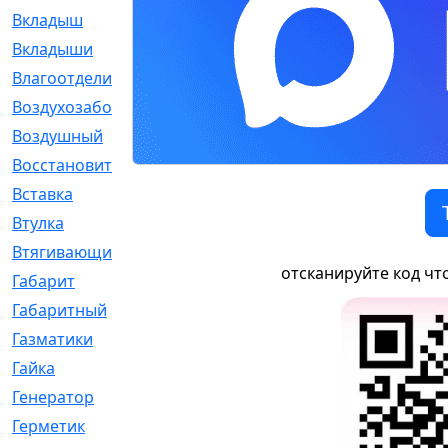
Вкладыш
[41]
Вкладыши
[1131]
Влагоотделитель
[2]
Воздухозаборник
[2]
Воздушный
[1]
Восстановительный
[1]
Вставка
[168]
Втулка
[1875]
Втягивающий
[22]
отсканируйте код чт
Габарит
[286]
Габаритный
[6]
Газматики
[117]
Гайка
[104]
Генератор
[148]
Герметик
[15]