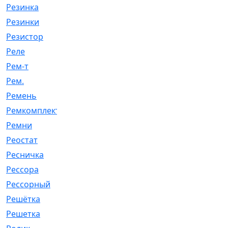
Резинка
[15]
Резинки
[6]
Резистор
[1]
Реле
[20]
Рем-т
[7]
Рем.
[2]
Ремень
[2060]
Ремкомплект
[1924]
Ремни
[21]
Реостат
[1]
Ресничка
[25]
Рессора
[51]
Рессорный
[107]
Решётка
[101]
Решетка
[21]