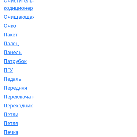
Очиститель-
[1]
кодиционер
Очищающая
[1]
Очко
[24]
Пакет
[1]
Палец
[4]
Панель
[61]
Патрубок
[248]
ПГУ
[2]
Педаль
[3]
Передняя
[22]
Переключатель
[36]
Переходник
[4]
Петли
[23]
Петля
[3]
Печка
[3]