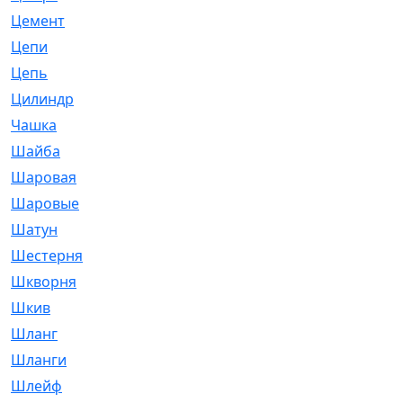
Цемент
[1]
Цепи
[314]
Цепь
[171]
Цилиндр
[55]
Чашка
[695]
Шайба
[37]
Шаровая
[900]
Шаровые
[1]
Шатун
[226]
Шестерня
[33]
Шкворня
[118]
Шкив
[129]
Шланг
[476]
Шланги
[36]
Шлейф
[70]