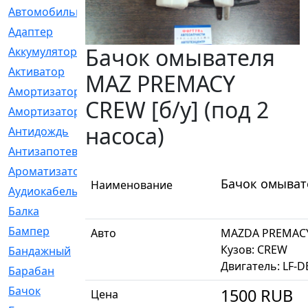
Автомобильный
[6]
Адаптер
[3]
Бачок омывателя
Аккумулятор
[2]
Активатор
[1]
MAZ PREMACY
Амортизатор
[608]
CREW [б/у] (под 2
Амортизаторы
[21]
насоса)
Антидождь
[1]
Антизапотеватель
[1]
Ароматизатор
[35]
Бачок омывате
Наименование
Аудиокабель
[2]
Балка
[58]
Бампер
[137]
Авто
MAZDA PREMAC
Кузов: CREW
Бандажный
[6]
Двигатель: LF-D
Барабан
[5]
Бачок
[40]
1500
RUB
Цена