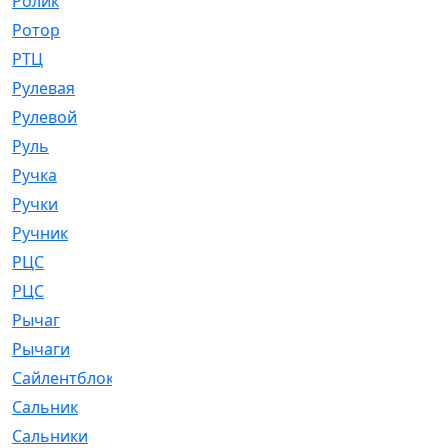
Ролик
[790]
Ротор
[2]
РТЦ
[475]
Рулевая
[974]
Рулевой
[585]
Руль
[12]
Ручка
[29]
Ручки
[3]
Ручник
[11]
РЦC
[12]
РЦС
[84]
Рычаг
[588]
Рычаги
[3]
Сайлентблок
[4208]
Сальник
[4340]
Сальники
[123]