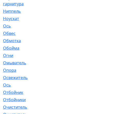
гарнитура
Ниппель
[1]
Ноускат
[53]
Оcь
[2]
Обвес
[3]
Обмотка
[4]
Обойма
[14]
Огни
[1]
Омыватель
[4]
Опора
[1]
Освежитель
[1]
Ось
[4]
Отбойник
[287]
Отбойники
[80]
Очиститель
[15]