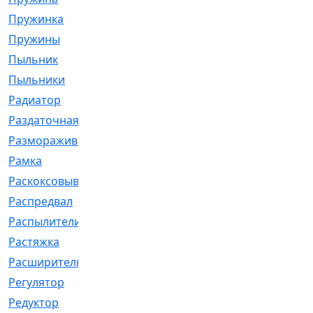
Пружинка
[1]
Пружины
[326]
Пыльник
[1202]
Пыльники
[5]
Радиатор
[916]
Раздаточная
[1]
Размораживатель
[1]
Рамка
[29]
Раскоксовывание
[4]
Распредвал
[41]
Распылители
[226]
Растяжка
[1]
Расширительный
[9]
Регулятор
[5]
Редуктор
[17]