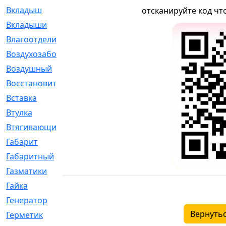
Вкладыш
[41]
отсканируйте код чт
Вкладыши
[1131]
Влагоотделитель
[2]
Воздухозаборник
[2]
Воздушный
[1]
Восстановительный
[1]
Вставка
[168]
Втулка
[1875]
Втягивающий
[22]
Габарит
[286]
Габаритный
[6]
Газматики
[117]
Гайка
[104]
Генератор
[148]
Вернутьс
Герметик
[15]