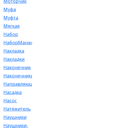
Моторчик
[6]
Муфа
[1]
Муфта
[9]
Мягкая
[3]
Набор
[6]
НаборМанжетГТЦ
[33]
Накладка
[51]
Накладки
[1]
Наконечник
[743]
Наконечники
[119]
Направляющая
[43]
Насадка
[16]
Насос
[356]
Натяжитель
[125]
Наушники
[8]
Наушники-
[2]