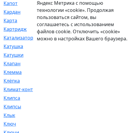
Яндекс Метрика с помощью
Капот
[144]
технологии «cookie». Продолжая
Кардан
[131]
пользоваться сайтом, вы
Карта
[2]
соглашаетесь с использованием
Картридж
[250]
файлов cookie. Отключить «cookie»
Катализатор
[1]
можно в настройках Вашего браузера.
Катушка
[2]
Катушки
[291]
Клапан
[375]
Клемма
[5]
Клёпка
[2]
Климат-контроль
[3]
Клипса
[21]
Клипсы
[321]
Клык
[4]
Ключ
[2]
Ключи
[3]