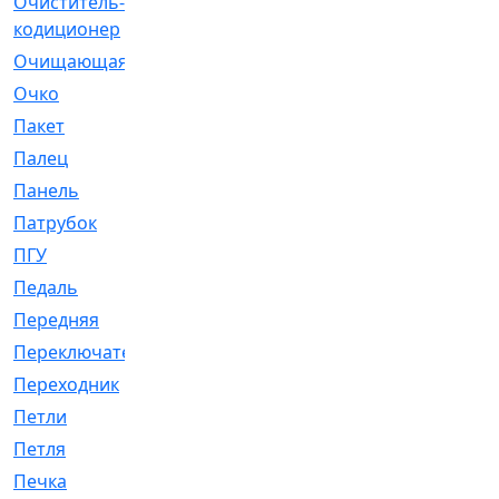
Очиститель-
[1]
кодиционер
Очищающая
[1]
Очко
[24]
Пакет
[1]
Палец
[4]
Панель
[61]
Патрубок
[248]
ПГУ
[2]
Педаль
[3]
Передняя
[22]
Переключатель
[36]
Переходник
[4]
Петли
[23]
Петля
[3]
Печка
[3]