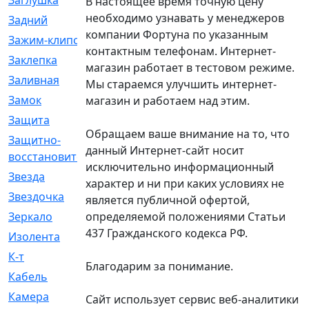
Заглушка
[21]
В настоящее время точную цену
необходимо узнавать у менеджеров
Задний
[528]
компании Фортуна по указанным
Зажим-клипса
[1]
контактным телефонам. Интернет-
Заклепка
[1]
магазин работает в тестовом режиме.
Заливная
[4]
Мы стараемся улучшить интернет-
Замок
[12]
магазин и работаем над этим.
Защита
[79]
Обращаем ваше внимание на то, что
Защитно-
[4]
данный Интернет-сайт носит
восстановительный
исключительно информационный
Звезда
[1]
характер и ни при каких условиях не
Звездочка
[5]
является публичной офертой,
определяемой положениями Статьи
Зеркало
[369]
437 Гражданского кодекса РФ.
Изолента
[1]
К-т
[13]
Благодарим за понимание.
Кабель
[50]
Камера
[4]
Сайт использует сервис веб-аналитики