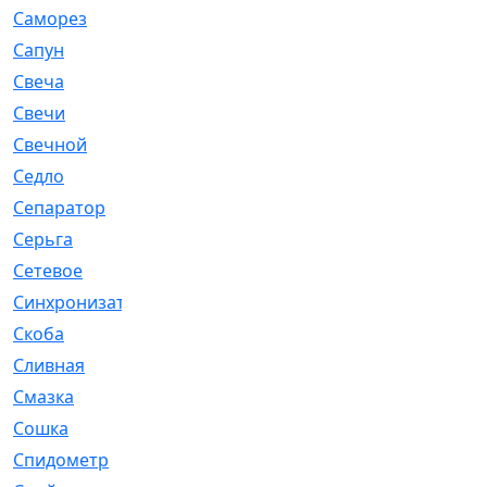
Саморез
[23]
Сапун
[33]
Свеча
[457]
Свечи
[272]
Свечной
[2]
Седло
[7]
Сепаратор
[6]
Серьга
[27]
Сетевое
[6]
Синхронизатор
[1]
Скоба
[4]
Сливная
[6]
Смазка
[24]
Сошка
[8]
Спидометр
[48]