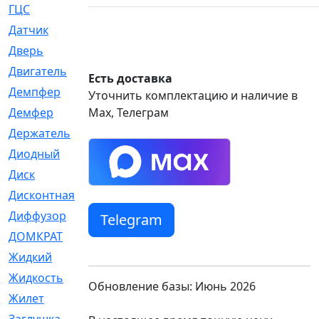
ГЦС
[74]
Датчик
[969]
Дверь
[249]
Двигатель
[64]
Есть доставка
Демпфер
[2]
Уточнить комплектацию и наличие в
Демфер
Max, Телеграм
[1]
Держатель
[5]
Диодный
[3]
Диск
[418]
Дисконтная
[1]
Диффузор
[1]
Telegram
ДОМКРАТ
[1]
Жидкий
[5]
Жидкость
[80]
Обновление базы: Июнь 2026
Жилет
[1]