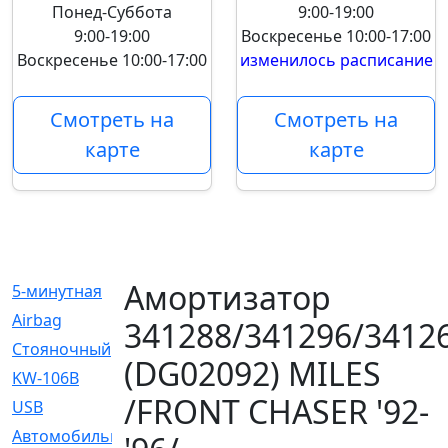
Понед-Суббота
9:00-19:00
9:00-19:00
Воскресенье
10:00-17:00
Воскресенье
10:00-17:00
изменилось расписание
Смотреть на
Смотреть на
карте
карте
Амортизатор
5-минутная
[1]
Airbag
[18]
341288/341296/3412
Cтояночный
[1]
(DG02092) MILES
KW-106B
[0]
/FRONT CHASER '92-
USB
[6]
Автомобильное
[6]