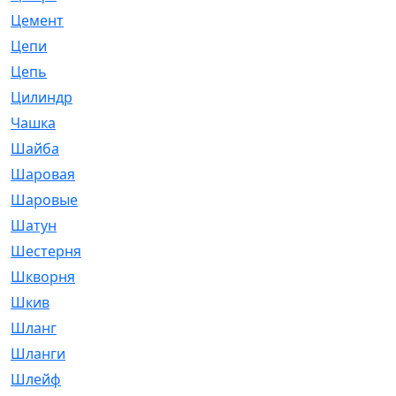
Цемент
[1]
Цепи
[314]
Цепь
[171]
Цилиндр
[55]
Чашка
[695]
Шайба
[37]
Шаровая
[900]
Шаровые
[1]
Шатун
[226]
Шестерня
[33]
Шкворня
[118]
Шкив
[129]
Шланг
[476]
Шланги
[36]
Шлейф
[70]