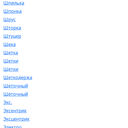
Шпилька
[215]
Шпонка
[19]
Шрус
[1107]
Шторка
[6]
Штуцер
[8]
Щека
[18]
Щетка
[31]
Щетки
[58]
Щётки
[124]
Щеткодержатель
[14]
Щеточный
[1]
Щёточный
[7]
Экс.
[4]
Эксентрик
[1]
Эксцентрик
[67]
Электро
[1]