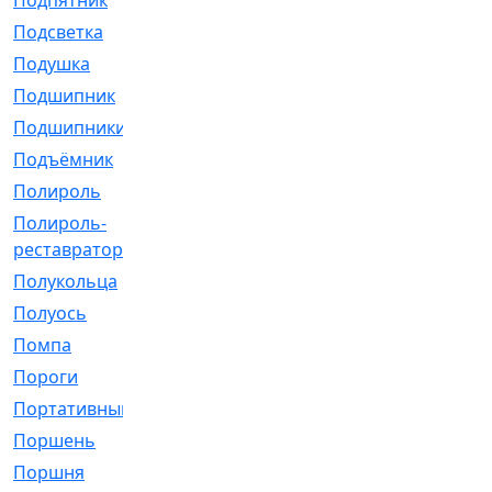
Подпятник
[1]
Подсветка
[1]
Подушка
[1540]
Подшипник
[1825]
Подшипники
[106]
Подъёмник
[1]
Полироль
[1]
Полироль-
[1]
реставратор
Полукольца
[107]
Полуось
[43]
Помпа
[537]
Пороги
[1]
Портативный
[1]
Поршень
[5]
Поршня
[833]