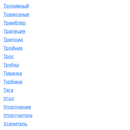
Топливный
[5]
Тормозные
[57]
Трамблёр
[54]
Трапеция
[2]
Трипоид
[16]
Тройник
[1]
Трос
[500]
Трубка
[39]
Туманка
[77]
Турбина
[69]
Тяга
[1264]
Угол
[2]
Уплотнение
[22]
Уплотнитель
[13]
Усилитель
[20]