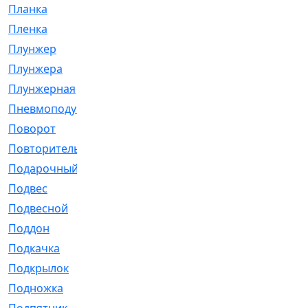
Планка
[21]
Пленка
[1]
Плунжер
[1]
Плунжера
[64]
Плунжерная
[91]
Пневмоподушка
[2]
Поворот
[12]
Повторитель
[86]
Подарочный
[3]
Подвес
[16]
Подвесной
[7]
Поддон
[18]
Подкачка
[5]
Подкрылок
[128]
Подножка
[16]