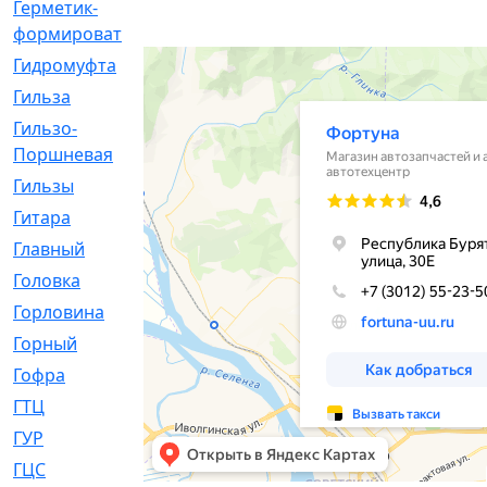
Герметик-
[3]
формирователь
Гидромуфта
[47]
Гильза
[56]
Гильзо-
[13]
Поршневая
Гильзы
[259]
Гитара
[7]
Главный
[29]
Головка
[28]
Горловина
[14]
Горный
[1]
Гофра
[86]
ГТЦ
[96]
ГУР
[34]
ГЦC
[6]