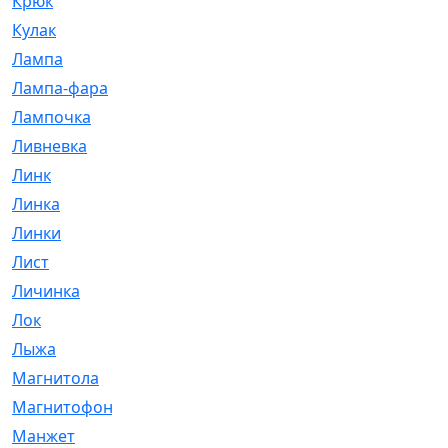
Крюк
[1]
Кулак
[9]
Лампа
[128]
Лампа-фара
[4]
Лампочка
[209]
Ливневка
[66]
Линк
[3]
Линка
[64]
Линки
[913]
Лист
[144]
Личинка
[3]
Лок
[1]
Лыжа
[23]
Магнитола
[11]
Магнитофон
[1]
Манжет
[194]