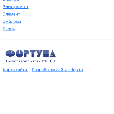
Электромотор
[1]
Элемент
[5]
Эмблема
[1]
Якорь
[4]
Карта сайта
Разработка сайта sdep.ru