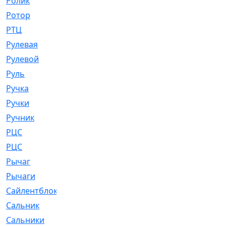
Ролик
[790]
Ротор
[2]
РТЦ
[475]
Рулевая
[974]
Рулевой
[585]
Руль
[12]
Ручка
[29]
Ручки
[3]
Ручник
[11]
РЦC
[12]
РЦС
[84]
Рычаг
[588]
Рычаги
[3]
Сайлентблок
[4208]
Сальник
[4340]
Сальники
[123]