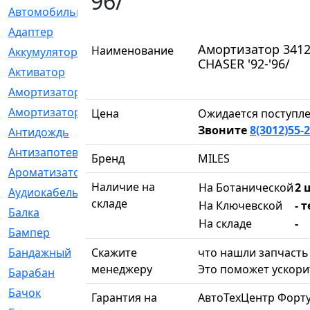
'96/
Автомобильный
[6]
Адаптер
[3]
Амортизатор 3412
Наименование
Аккумулятор
[2]
CHASER '92-'96/
Активатор
[1]
Амортизатор
[608]
Амортизаторы
[21]
Цена
Ожидается поступле
Звоните
8(3012)55-
Антидождь
[1]
Антизапотеватель
[1]
Бренд
MILES
Ароматизатор
[35]
Наличие на
На Ботанической
2 
Аудиокабель
[2]
складе
На Ключевской
- 
Балка
[58]
На складе
-
Бампер
[137]
Бандажный
Скажите
[6]
что нашли запчасть 
менеджеру
Это поможет ускорит
Барабан
[5]
Бачок
[40]
Гарантия на
АвтоТехЦентр Форт