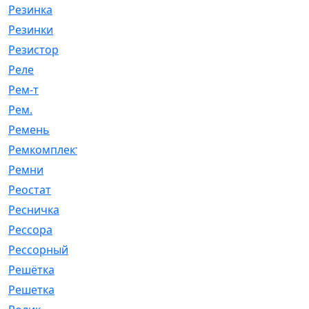
Резинка
[15]
Резинки
[6]
Резистор
[1]
Реле
[20]
Рем-т
[7]
Рем.
[2]
Ремень
[2060]
Ремкомплект
[1924]
Ремни
[21]
Реостат
[1]
Ресничка
[25]
Рессора
[51]
Рессорный
[107]
Решётка
[101]
Решетка
[21]