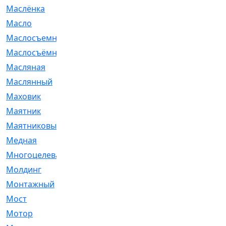
Маслёнка
[4]
Масло
[66]
Маслосъемные
[26]
Маслосъёмные
[480]
Масляная
[1]
Маслянный
[54]
Маховик
[6]
Маятник
[5]
Маятниковый
[13]
Медная
[2]
Многоцелевая
[1]
Молдинг
[14]
Монтажный
[1]
Мост
[10]
Мотор
[212]