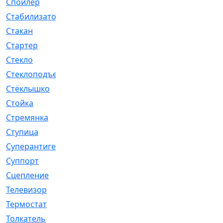
Спойлер
[29]
Стабилизатор
[596]
Стакан
[7]
Стартер
[176]
Стекло
[11]
Стеклоподъемник
[12]
Стёклышко
[20]
Стойка
[969]
Стремянка
[46]
Ступица
[775]
Суперантигель
[3]
Суппорт
[198]
Сцепление
[1]
Телевизор
[13]
Термостат
[323]
Толкатель
[4]