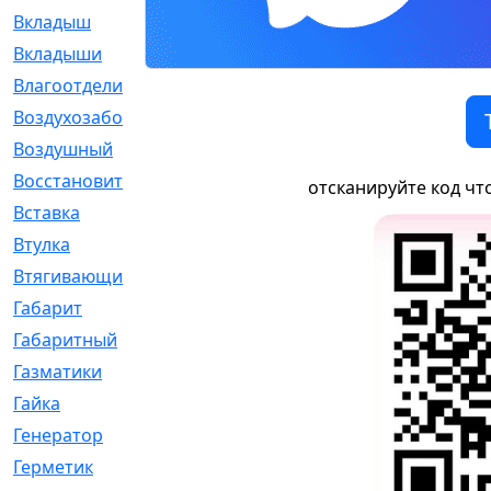
Вкладыш
[41]
Вкладыши
[1131]
Влагоотделитель
[2]
Воздухозаборник
[2]
Воздушный
[1]
Восстановительный
[1]
отсканируйте код чт
Вставка
[168]
Втулка
[1875]
Втягивающий
[22]
Габарит
[286]
Габаритный
[6]
Газматики
[117]
Гайка
[104]
Генератор
[148]
Герметик
[15]