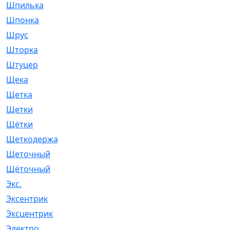
Шпилька
[215]
Шпонка
[19]
Шрус
[1107]
Шторка
[6]
Штуцер
[8]
Щека
[18]
Щетка
[31]
Щетки
[58]
Щётки
[124]
Щеткодержатель
[14]
Щеточный
[1]
Щёточный
[7]
Экс.
[4]
Эксентрик
[1]
Эксцентрик
[67]
Электро
[1]