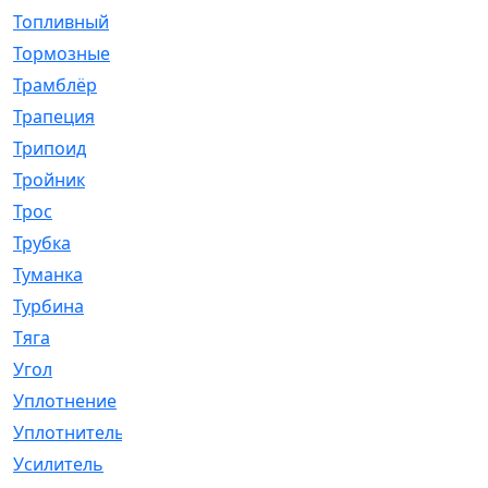
Топливный
[5]
Тормозные
[57]
Трамблёр
[54]
Трапеция
[2]
Трипоид
[16]
Тройник
[1]
Трос
[500]
Трубка
[39]
Туманка
[77]
Турбина
[69]
Тяга
[1264]
Угол
[2]
Уплотнение
[22]
Уплотнитель
[13]
Усилитель
[20]