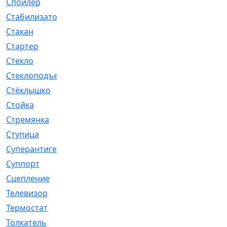
Спойлер
[29]
Стабилизатор
[596]
Стакан
[7]
Стартер
[176]
Стекло
[11]
Стеклоподъемник
[12]
Стёклышко
[20]
Стойка
[969]
Стремянка
[46]
Ступица
[775]
Суперантигель
[3]
Суппорт
[198]
Сцепление
[1]
Телевизор
[13]
Термостат
[323]
Толкатель
[4]