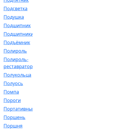
Подпятник
[1]
Подсветка
[1]
Подушка
[1540]
Подшипник
[1825]
Подшипники
[106]
Подъёмник
[1]
Полироль
[1]
Полироль-
[1]
реставратор
Полукольца
[107]
Полуось
[43]
Помпа
[537]
Пороги
[1]
Портативный
[1]
Поршень
[5]
Поршня
[833]