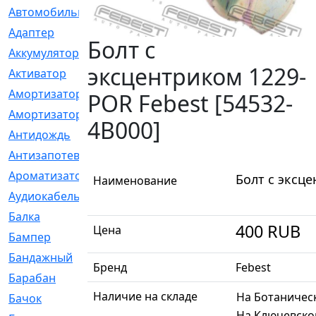
Автомобильный
[6]
Адаптер
[3]
Болт с
Аккумулятор
[2]
эксцентриком 1229-
Активатор
[1]
Амортизатор
[608]
POR Febest [54532-
Амортизаторы
[21]
4B000]
Антидождь
[1]
Антизапотеватель
[1]
Ароматизатор
[35]
Болт с эксце
Наименование
Аудиокабель
[2]
Балка
[58]
400
RUB
Цена
Бампер
[137]
Бандажный
[6]
Бренд
Febest
Барабан
[5]
Наличие на складе
На Ботаничес
Бачок
[40]
На Ключевско