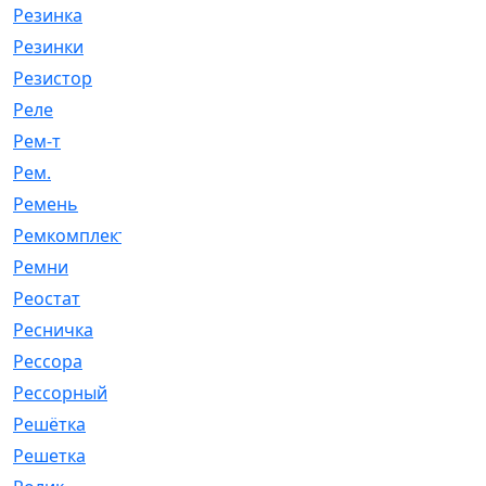
Резинка
[15]
Резинки
[6]
Резистор
[1]
Реле
[20]
Рем-т
[7]
Рем.
[2]
Ремень
[2060]
Ремкомплект
[1924]
Ремни
[21]
Реостат
[1]
Ресничка
[25]
Рессора
[51]
Рессорный
[107]
Решётка
[101]
Решетка
[21]