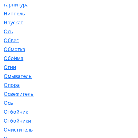
гарнитура
Ниппель
[1]
Ноускат
[53]
Оcь
[2]
Обвес
[3]
Обмотка
[4]
Обойма
[14]
Огни
[1]
Омыватель
[4]
Опора
[1]
Освежитель
[1]
Ось
[4]
Отбойник
[287]
Отбойники
[80]
Очиститель
[15]