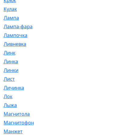
Крюк
[1]
Кулак
[9]
Лампа
[128]
Лампа-фара
[4]
Лампочка
[209]
Ливневка
[66]
Линк
[3]
Линка
[64]
Линки
[913]
Лист
[144]
Личинка
[3]
Лок
[1]
Лыжа
[23]
Магнитола
[11]
Магнитофон
[1]
Манжет
[194]