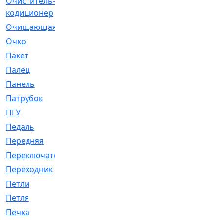
Очиститель-
[1]
кодиционер
Очищающая
[1]
Очко
[24]
Пакет
[1]
Палец
[4]
Панель
[61]
Патрубок
[248]
ПГУ
[2]
Педаль
[3]
Передняя
[22]
Переключатель
[36]
Переходник
[4]
Петли
[23]
Петля
[3]
Печка
[3]