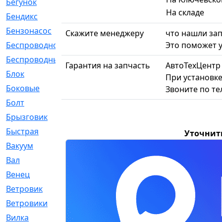
Бегунок
[21]
На складе
Бендикс
[26]
Бензонасос
[17]
Скажите менеджеру
что нашли зап
Это поможет у
Беспроводное
[2]
Беспроводные
[1]
Гарантия на запчасть
АвтоТехЦентр
Блок
[81]
При установке
Боковые
[4]
Звоните по т
Болт
[247]
Брызговик
[77]
Быстрая
[2]
Уточнит
Вакуум
[23]
Вал
[194]
Венец
[16]
Ветровик
[132]
Ветровики
[2]
Вилка
[15]