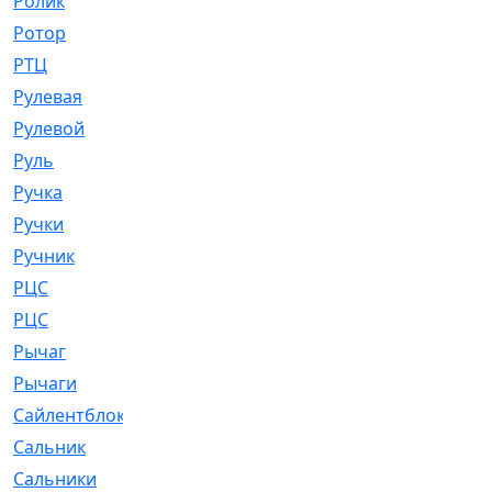
Ролик
[790]
Ротор
[2]
РТЦ
[475]
Рулевая
[974]
Рулевой
[585]
Руль
[12]
Ручка
[29]
Ручки
[3]
Ручник
[11]
РЦC
[12]
РЦС
[84]
Рычаг
[588]
Рычаги
[3]
Сайлентблок
[4208]
Сальник
[4340]
Сальники
[123]