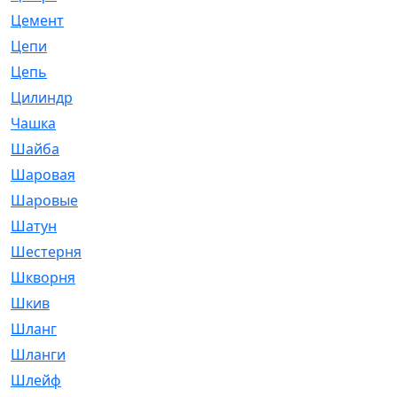
Цемент
[1]
Цепи
[314]
Цепь
[171]
Цилиндр
[55]
Чашка
[695]
Шайба
[37]
Шаровая
[900]
Шаровые
[1]
Шатун
[226]
Шестерня
[33]
Шкворня
[118]
Шкив
[129]
Шланг
[476]
Шланги
[36]
Шлейф
[70]