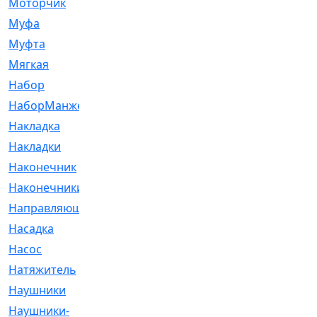
Моторчик
[6]
Муфа
[1]
Муфта
[9]
Мягкая
[3]
Набор
[6]
НаборМанжетГТЦ
[33]
Накладка
[51]
Накладки
[1]
Наконечник
[743]
Наконечники
[119]
Направляющая
[43]
Насадка
[16]
Насос
[356]
Натяжитель
[125]
Наушники
[8]
Наушники-
[2]