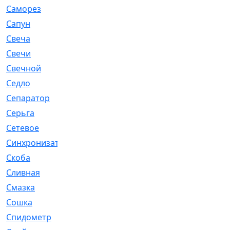
Саморез
[23]
Сапун
[33]
Свеча
[457]
Свечи
[272]
Свечной
[2]
Седло
[7]
Сепаратор
[6]
Серьга
[27]
Сетевое
[6]
Синхронизатор
[1]
Скоба
[4]
Сливная
[6]
Смазка
[24]
Сошка
[8]
Спидометр
[48]