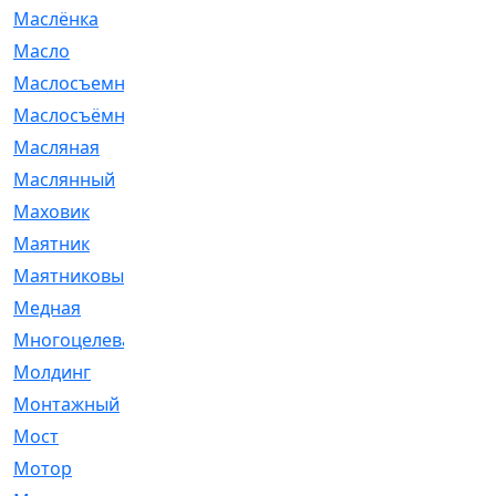
Маслёнка
[4]
Масло
[66]
Маслосъемные
[26]
Маслосъёмные
[480]
Масляная
[1]
Маслянный
[54]
Маховик
[6]
Маятник
[5]
Маятниковый
[13]
Медная
[2]
Многоцелевая
[1]
Молдинг
[14]
Монтажный
[1]
Мост
[10]
Мотор
[212]