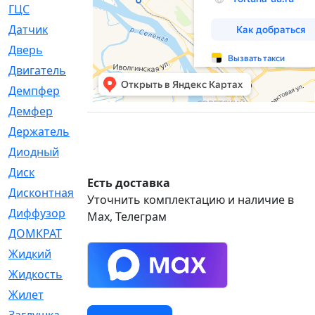
ГЦС
[74]
Датчик
[969]
Дверь
[249]
Двигатель
[64]
Демпфер
[2]
Демфер
[1]
Держатель
[5]
Диодный
[3]
Диск
[418]
Есть доставка
Дисконтная
[1]
Уточнить комплектацию и наличие в
Диффузор
[1]
Max, Телеграм
ДОМКРАТ
[1]
Жидкий
[5]
Жидкость
[80]
Жилет
[1]