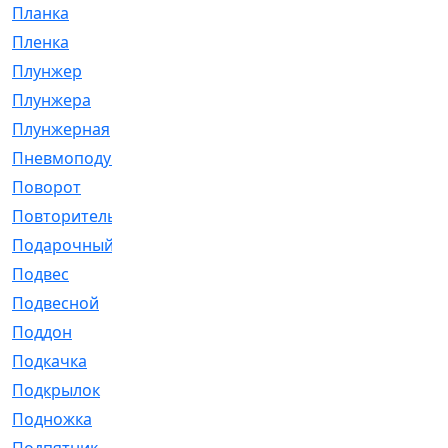
Планка
[21]
Пленка
[1]
Плунжер
[1]
Плунжера
[64]
Плунжерная
[91]
Пневмоподушка
[2]
Поворот
[12]
Повторитель
[86]
Подарочный
[3]
Подвес
[16]
Подвесной
[7]
Поддон
[18]
Подкачка
[5]
Подкрылок
[128]
Подножка
[16]