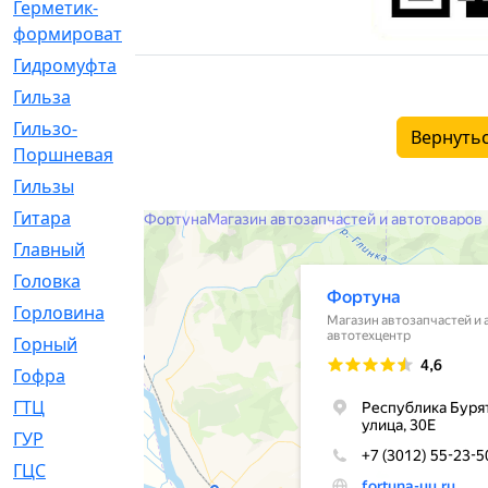
Герметик-
[3]
формирователь
Гидромуфта
[47]
Гильза
[56]
Гильзо-
[13]
Вернутьс
Поршневая
Гильзы
[259]
Гитара
[7]
Главный
[29]
Головка
[28]
Горловина
[14]
Горный
[1]
Гофра
[86]
ГТЦ
[96]
ГУР
[34]
ГЦC
[6]