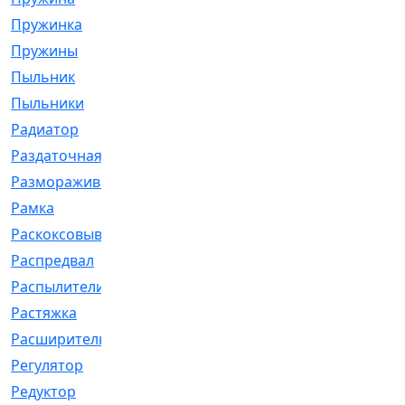
Пружинка
[1]
Пружины
[326]
Пыльник
[1202]
Пыльники
[5]
Радиатор
[916]
Раздаточная
[1]
Размораживатель
[1]
Рамка
[29]
Раскоксовывание
[4]
Распредвал
[41]
Распылители
[226]
Растяжка
[1]
Расширительный
[9]
Регулятор
[5]
Редуктор
[17]