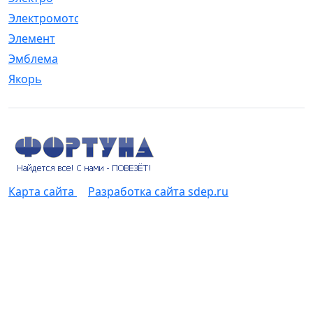
Электромотор
[1]
Элемент
[5]
Эмблема
[1]
Якорь
[4]
Карта сайта
Разработка сайта sdep.ru