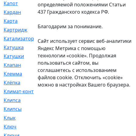
Капот
[144]
определяемой положениями Статьи
437 Гражданского кодекса РФ.
Кардан
[131]
Карта
[2]
Благодарим за понимание.
Картридж
[250]
Катализатор
[1]
Сайт использует сервис веб-аналитики
Катушка
[2]
Яндекс Метрика с помощью
технологии «cookie». Продолжая
Катушки
[291]
пользоваться сайтом, вы
Клапан
[375]
соглашаетесь с использованием
Клемма
[5]
файлов cookie. Отключить «cookie»
Клёпка
[2]
можно в настройках Вашего браузера.
Климат-контроль
[3]
Клипса
[21]
Клипсы
[321]
Клык
[4]
Ключ
[2]
Ключи
[3]