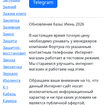
Заглушка
[21]
Telegram
Задний
[528]
Зажим-клипса
[1]
Заклепка
[1]
Обновление базы: Июнь 2026
Заливная
[4]
Замок
[12]
В настоящее время точную цену
Защита
[79]
необходимо узнавать у менеджеров
компании Фортуна по указанным
Защитно-
[4]
контактным телефонам. Интернет-
восстановительный
магазин работает в тестовом режиме.
Звезда
[1]
Мы стараемся улучшить интернет-
Звездочка
[5]
магазин и работаем над этим.
Зеркало
[369]
Обращаем ваше внимание на то, что
Изолента
[1]
данный Интернет-сайт носит
К-т
[13]
исключительно информационный
Кабель
[50]
характер и ни при каких условиях не
Камера
[4]
является публичной офертой,