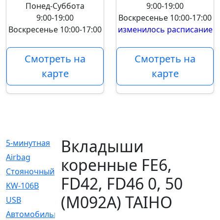
Понед-Суббота
9:00-19:00
9:00-19:00
Воскресенье
10:00-17:00
Воскресенье
10:00-17:00
изменилось расписание
Смотреть на
Смотреть на
карте
карте
Вкладыши
5-минутная
[1]
Airbag
[18]
коренные FE6,
Cтояночный
[1]
FD42, FD46 0, 50
KW-106B
[0]
(M092A) TAIHO
USB
[6]
Автомобильное
[6]