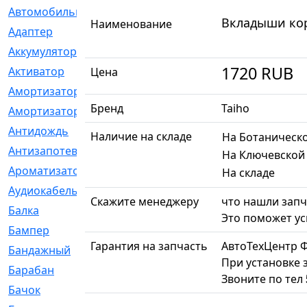
Автомобильный
[6]
Вкладыши коре
Наименование
Адаптер
[3]
Аккумулятор
[2]
1720
RUB
Активатор
[1]
Цена
Амортизатор
[608]
Бренд
Taiho
Амортизаторы
[21]
Антидождь
[1]
Наличие на складе
На Ботаническ
Антизапотеватель
[1]
На Ключевской
Ароматизатор
[35]
На складе
Аудиокабель
[2]
Скажите менеджеру
что нашли запч
Балка
[58]
Это поможет ус
Бампер
[137]
Гарантия на запчасть
АвтоТехЦентр 
Бандажный
[6]
При установке 
Барабан
[5]
Звоните по тел
Бачок
[40]