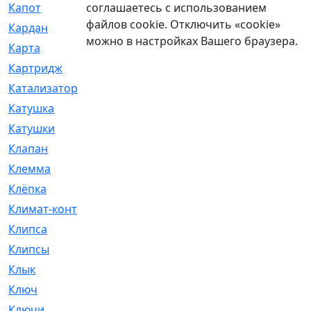
соглашаетесь с использованием
Капот
[144]
файлов cookie. Отключить «cookie»
Кардан
[131]
можно в настройках Вашего браузера.
Карта
[2]
Картридж
[250]
Катализатор
[1]
Катушка
[2]
Катушки
[291]
Клапан
[375]
Клемма
[5]
Клёпка
[2]
Климат-контроль
[3]
Клипса
[21]
Клипсы
[321]
Клык
[4]
Ключ
[2]
Ключи
[3]