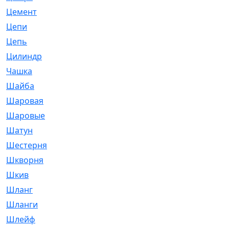
Цемент
[1]
Цепи
[314]
Цепь
[171]
Цилиндр
[55]
Чашка
[695]
Шайба
[37]
Шаровая
[900]
Шаровые
[1]
Шатун
[226]
Шестерня
[33]
Шкворня
[118]
Шкив
[129]
Шланг
[476]
Шланги
[36]
Шлейф
[70]