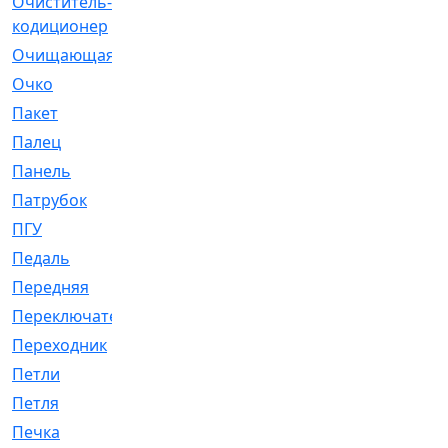
Очиститель-
[1]
кодиционер
Очищающая
[1]
Очко
[24]
Пакет
[1]
Палец
[4]
Панель
[61]
Патрубок
[248]
ПГУ
[2]
Педаль
[3]
Передняя
[22]
Переключатель
[36]
Переходник
[4]
Петли
[23]
Петля
[3]
Печка
[3]