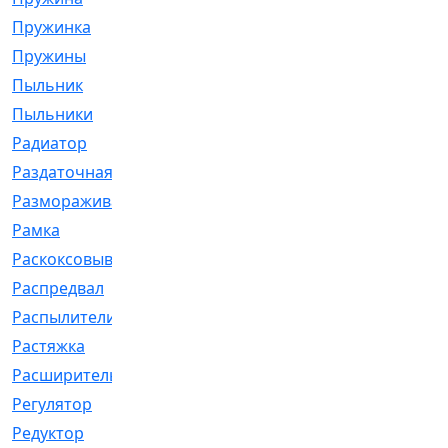
Пружинка
[1]
Пружины
[326]
Пыльник
[1202]
Пыльники
[5]
Радиатор
[916]
Раздаточная
[1]
Размораживатель
[1]
Рамка
[29]
Раскоксовывание
[4]
Распредвал
[41]
Распылители
[226]
Растяжка
[1]
Расширительный
[9]
Регулятор
[5]
Редуктор
[17]