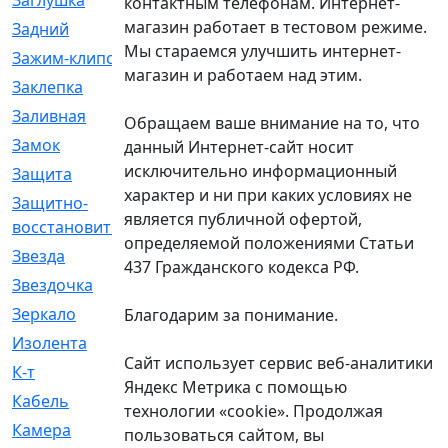
Заглушка
[21]
контактным телефонам. Интернет-
магазин работает в тестовом режиме.
Задний
[528]
Мы стараемся улучшить интернет-
Зажим-клипса
[1]
магазин и работаем над этим.
Заклепка
[1]
Заливная
[4]
Обращаем ваше внимание на то, что
Замок
[12]
данный Интернет-сайт носит
исключительно информационный
Защита
[79]
характер и ни при каких условиях не
Защитно-
[4]
является публичной офертой,
восстановительный
определяемой положениями Статьи
Звезда
[1]
437 Гражданского кодекса РФ.
Звездочка
[5]
Зеркало
[369]
Благодарим за понимание.
Изолента
[1]
Сайт использует сервис веб-аналитики
К-т
[13]
Яндекс Метрика с помощью
Кабель
[50]
технологии «cookie». Продолжая
Камера
[4]
пользоваться сайтом, вы