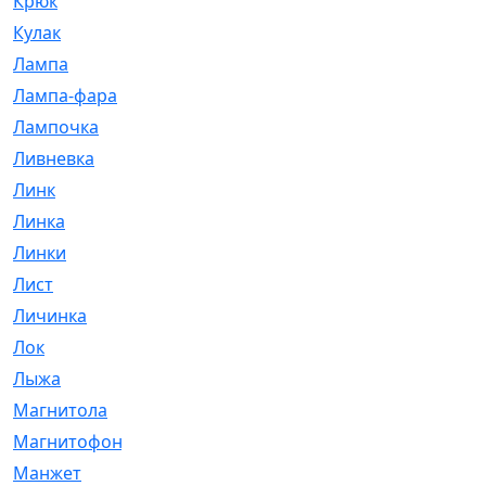
Крюк
[1]
Кулак
[9]
Лампа
[128]
Лампа-фара
[4]
Лампочка
[209]
Ливневка
[66]
Линк
[3]
Линка
[64]
Линки
[913]
Лист
[144]
Личинка
[3]
Лок
[1]
Лыжа
[23]
Магнитола
[11]
Магнитофон
[1]
Манжет
[194]