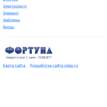
Электромотор
[1]
Элемент
[5]
Эмблема
[1]
Якорь
[4]
Карта сайта
Разработка сайта sdep.ru