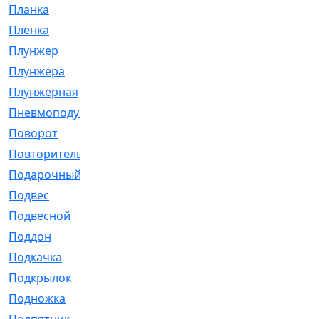
Планка
[21]
Пленка
[1]
Плунжер
[1]
Плунжера
[64]
Плунжерная
[91]
Пневмоподушка
[2]
Поворот
[12]
Повторитель
[86]
Подарочный
[3]
Подвес
[16]
Подвесной
[7]
Поддон
[18]
Подкачка
[5]
Подкрылок
[128]
Подножка
[16]