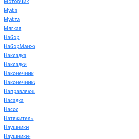
Моторчик
[6]
Муфа
[1]
Муфта
[9]
Мягкая
[3]
Набор
[6]
НаборМанжетГТЦ
[33]
Накладка
[51]
Накладки
[1]
Наконечник
[743]
Наконечники
[119]
Направляющая
[43]
Насадка
[16]
Насос
[356]
Натяжитель
[125]
Наушники
[8]
Наушники-
[2]