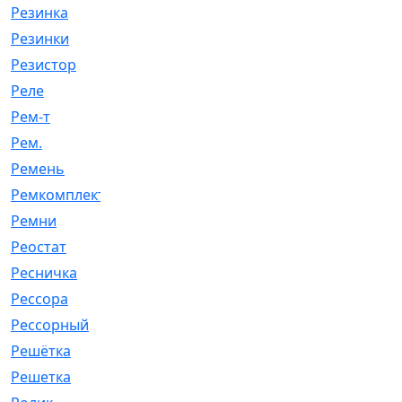
Резинка
[15]
Резинки
[6]
Резистор
[1]
Реле
[20]
Рем-т
[7]
Рем.
[2]
Ремень
[2060]
Ремкомплект
[1924]
Ремни
[21]
Реостат
[1]
Ресничка
[25]
Рессора
[51]
Рессорный
[107]
Решётка
[101]
Решетка
[21]