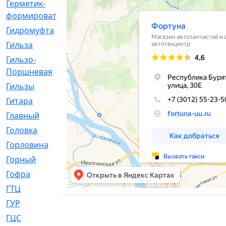
Герметик-
[3]
формирователь
Гидромуфта
[47]
Гильза
[56]
Гильзо-
[13]
Поршневая
Гильзы
[259]
Гитара
[7]
Главный
[29]
Головка
[28]
Горловина
[14]
Горный
[1]
Гофра
[86]
ГТЦ
[96]
ГУР
[34]
ГЦC
[6]