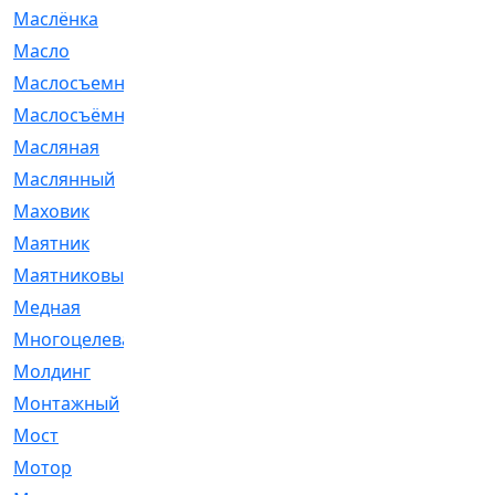
Маслёнка
[4]
Масло
[66]
Маслосъемные
[26]
Маслосъёмные
[480]
Масляная
[1]
Маслянный
[54]
Маховик
[6]
Маятник
[5]
Маятниковый
[13]
Медная
[2]
Многоцелевая
[1]
Молдинг
[14]
Монтажный
[1]
Мост
[10]
Мотор
[212]