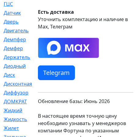
ГЦС
[74]
Есть доставка
Датчик
[969]
Уточнить комплектацию и наличие в
Дверь
[249]
Max, Телеграм
Двигатель
[64]
Демпфер
[2]
Демфер
[1]
Держатель
[5]
Диодный
[3]
Telegram
Диск
[418]
Дисконтная
[1]
Диффузор
[1]
Обновление базы: Июнь 2026
ДОМКРАТ
[1]
Жидкий
[5]
В настоящее время точную цену
Жидкость
[80]
необходимо узнавать у менеджеров
Жилет
[1]
компании Фортуна по указанным