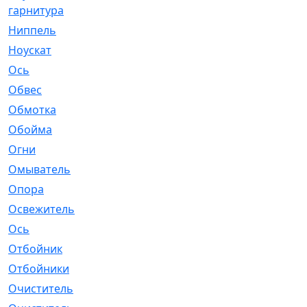
гарнитура
Ниппель
[1]
Ноускат
[53]
Оcь
[2]
Обвес
[3]
Обмотка
[4]
Обойма
[14]
Огни
[1]
Омыватель
[4]
Опора
[1]
Освежитель
[1]
Ось
[4]
Отбойник
[287]
Отбойники
[80]
Очиститель
[15]