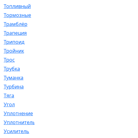
Топливный
[5]
Тормозные
[57]
Трамблёр
[54]
Трапеция
[2]
Трипоид
[16]
Тройник
[1]
Трос
[500]
Трубка
[39]
Туманка
[77]
Турбина
[69]
Тяга
[1264]
Угол
[2]
Уплотнение
[22]
Уплотнитель
[13]
Усилитель
[20]