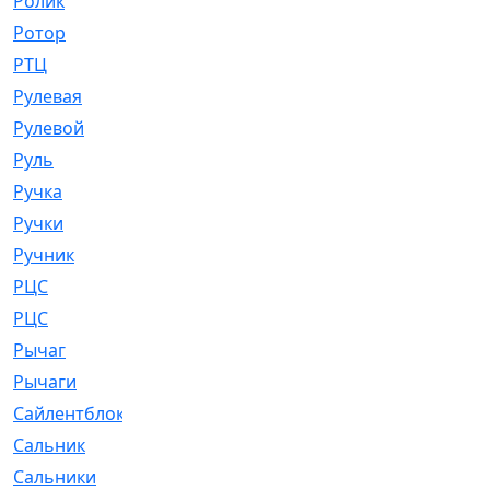
Ролик
[790]
Ротор
[2]
РТЦ
[475]
Рулевая
[974]
Рулевой
[585]
Руль
[12]
Ручка
[29]
Ручки
[3]
Ручник
[11]
РЦC
[12]
РЦС
[84]
Рычаг
[588]
Рычаги
[3]
Сайлентблок
[4208]
Сальник
[4340]
Сальники
[123]