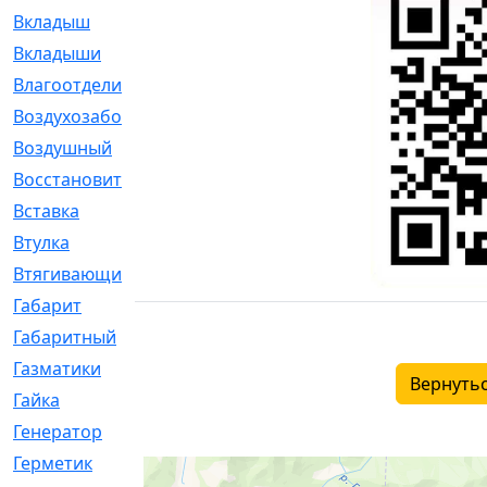
Вкладыш
[41]
Вкладыши
[1131]
Влагоотделитель
[2]
Воздухозаборник
[2]
Воздушный
[1]
Восстановительный
[1]
Вставка
[168]
Втулка
[1875]
Втягивающий
[22]
Габарит
[286]
Габаритный
[6]
Газматики
[117]
Вернутьс
Гайка
[104]
Генератор
[148]
Герметик
[15]