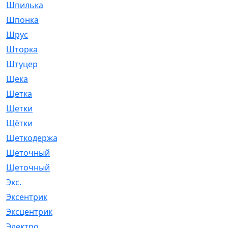
Шпилька
[215]
Шпонка
[19]
Шрус
[1107]
Шторка
[6]
Штуцер
[8]
Щека
[18]
Щетка
[31]
Щетки
[58]
Щётки
[124]
Щеткодержатель
[14]
Щёточный
[7]
Щеточный
[1]
Экс.
[4]
Эксентрик
[1]
Эксцентрик
[67]
Электро
[1]