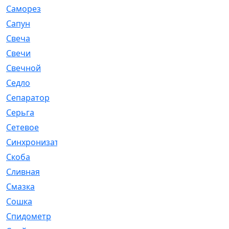
Саморез
[23]
Сапун
[33]
Свеча
[457]
Свечи
[272]
Свечной
[2]
Седло
[7]
Сепаратор
[6]
Серьга
[27]
Сетевое
[6]
Синхронизатор
[1]
Скоба
[4]
Сливная
[6]
Смазка
[24]
Сошка
[8]
Спидометр
[48]