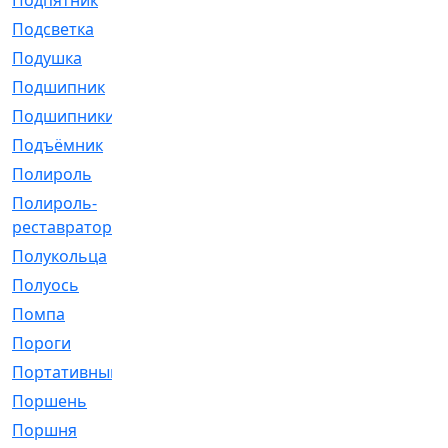
Подпятник
[1]
Подсветка
[1]
Подушка
[1540]
Подшипник
[1825]
Подшипники
[106]
Подъёмник
[1]
Полироль
[1]
Полироль-
[1]
реставратор
Полукольца
[107]
Полуось
[43]
Помпа
[537]
Пороги
[1]
Портативный
[1]
Поршень
[5]
Поршня
[833]