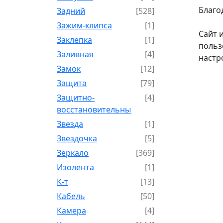
Благо
Задний
[528]
Зажим-клипса
[1]
Сайт 
Заклепка
[1]
польз
Заливная
[4]
настр
Замок
[12]
Защита
[79]
Защитно-
[4]
восстановительный
Звезда
[1]
Звездочка
[5]
Зеркало
[369]
Изолента
[1]
К-т
[13]
Кабель
[50]
Камера
[4]