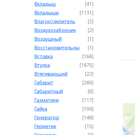
Вкладыш
[41]
Вкладыши
[1131]
Влагоотделитель
[2]
Воздухозаборник
[2]
Воздушный
[1]
Восстановительный
[1]
Вставка
[168]
Втулка
[1875]
Втягивающий
[22]
Габарит
[286]
Габаритный
[6]
Газматики
[117]
Гайка
[104]
Генератор
[148]
Герметик
[15]
Герметик-
[3]