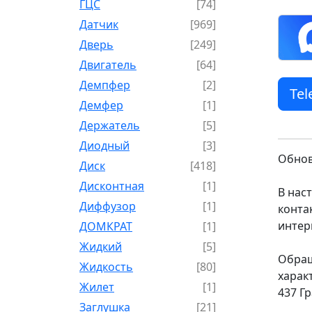
ГЦС
[74]
Датчик
[969]
Дверь
[249]
Двигатель
[64]
Демпфер
[2]
Te
Демфер
[1]
Держатель
[5]
Диодный
[3]
Обнов
Диск
[418]
Дисконтная
[1]
В нас
Диффузор
[1]
конта
интер
ДОМКРАТ
[1]
Жидкий
[5]
Обращ
Жидкость
[80]
харак
Жилет
[1]
437 Г
Заглушка
[21]