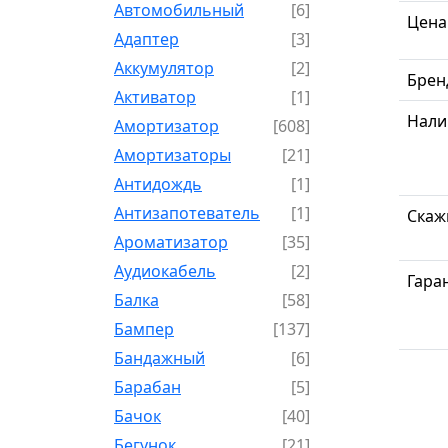
Автомобильный
[6]
Цена
Адаптер
[3]
Аккумулятор
[2]
Брен
Активатор
[1]
Нали
Амортизатор
[608]
Амортизаторы
[21]
Антидождь
[1]
Антизапотеватель
[1]
Скаж
Ароматизатор
[35]
Аудиокабель
[2]
Гара
Балка
[58]
Бампер
[137]
Бандажный
[6]
Барабан
[5]
Бачок
[40]
Бегунок
[21]