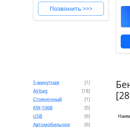
Позвонить >>>
Бен
5-минутная
[1]
Airbag
[18]
[2
Cтояночный
[1]
KW-106B
[0]
USB
[6]
Наим
Автомобильное
[6]