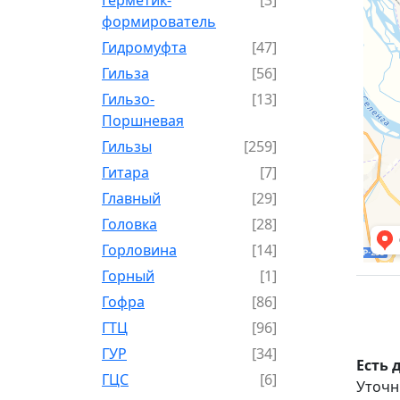
формирователь
Гидромуфта
[47]
Гильза
[56]
Гильзо-
[13]
Поршневая
Гильзы
[259]
Гитара
[7]
Главный
[29]
Головка
[28]
Горловина
[14]
Горный
[1]
Гофра
[86]
ГТЦ
[96]
ГУР
[34]
Есть 
ГЦC
[6]
Уточн