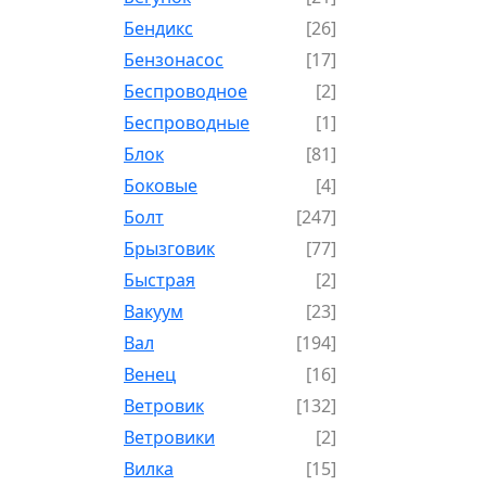
Бендикс
[26]
Бензонасос
[17]
Беспроводное
[2]
Беспроводные
[1]
Блок
[81]
Боковые
[4]
Болт
[247]
Брызговик
[77]
Быстрая
[2]
Вакуум
[23]
Вал
[194]
Венец
[16]
Ветровик
[132]
Ветровики
[2]
Вилка
[15]