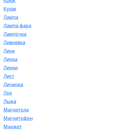
Крюк
[1]
Кулак
[9]
Лампа
[128]
Лампа-фара
[4]
Лампочка
[209]
Ливневка
[66]
Линк
[3]
Линка
[64]
Линки
[913]
Лист
[144]
Личинка
[3]
Лок
[1]
Лыжа
[23]
Магнитола
[11]
Магнитофон
[1]
Манжет
[194]