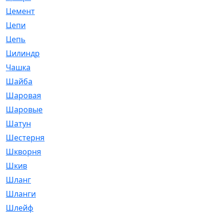
Цемент
[1]
Цепи
[314]
Цепь
[171]
Цилиндр
[55]
Чашка
[695]
Шайба
[37]
Шаровая
[900]
Шаровые
[1]
Шатун
[226]
Шестерня
[33]
Шкворня
[118]
Шкив
[129]
Шланг
[476]
Шланги
[36]
Шлейф
[70]