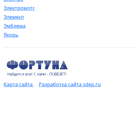
Электромотор
[1]
Элемент
[5]
Эмблема
[1]
Якорь
[4]
Карта сайта
Разработка сайта sdep.ru