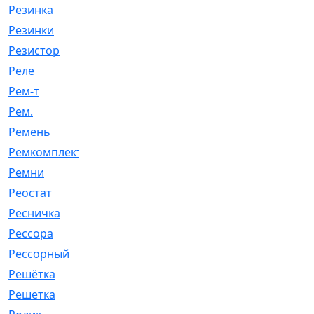
Резинка
[15]
Резинки
[6]
Резистор
[1]
Реле
[20]
Рем-т
[7]
Рем.
[2]
Ремень
[2060]
Ремкомплект
[1924]
Ремни
[21]
Реостат
[1]
Ресничка
[25]
Рессора
[51]
Рессорный
[107]
Решётка
[101]
Решетка
[21]