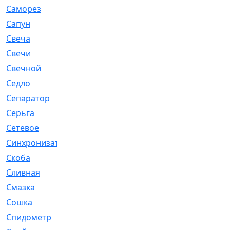
Саморез
[23]
Сапун
[33]
Свеча
[457]
Свечи
[272]
Свечной
[2]
Седло
[7]
Сепаратор
[6]
Серьга
[27]
Сетевое
[6]
Синхронизатор
[1]
Скоба
[4]
Сливная
[6]
Смазка
[24]
Сошка
[8]
Спидометр
[48]