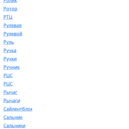
Ролик
[790]
Ротор
[2]
РТЦ
[475]
Рулевая
[974]
Рулевой
[585]
Руль
[12]
Ручка
[29]
Ручки
[3]
Ручник
[11]
РЦC
[12]
РЦС
[84]
Рычаг
[588]
Рычаги
[3]
Сайлентблок
[4208]
Сальник
[4340]
Сальники
[123]