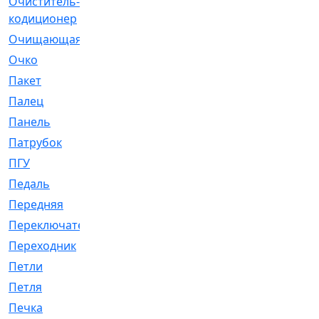
Очиститель-
[1]
кодиционер
Очищающая
[1]
Очко
[24]
Пакет
[1]
Палец
[4]
Панель
[61]
Патрубок
[248]
ПГУ
[2]
Педаль
[3]
Передняя
[22]
Переключатель
[36]
Переходник
[4]
Петли
[23]
Петля
[3]
Печка
[3]