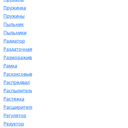
Пружинка
[1]
Пружины
[326]
Пыльник
[1202]
Пыльники
[5]
Радиатор
[916]
Раздаточная
[1]
Размораживатель
[1]
Рамка
[29]
Раскоксовывание
[4]
Распредвал
[41]
Распылители
[226]
Растяжка
[1]
Расширительный
[9]
Регулятор
[5]
Редуктор
[17]