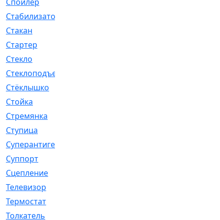
Спойлер
[29]
Стабилизатор
[596]
Стакан
[7]
Стартер
[176]
Стекло
[11]
Стеклоподъемник
[12]
Стёклышко
[20]
Стойка
[969]
Стремянка
[46]
Ступица
[775]
Суперантигель
[3]
Суппорт
[198]
Сцепление
[1]
Телевизор
[13]
Термостат
[323]
Толкатель
[4]