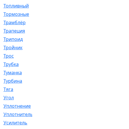
Топливный
[5]
Тормозные
[57]
Трамблёр
[54]
Трапеция
[2]
Трипоид
[16]
Тройник
[1]
Трос
[500]
Трубка
[39]
Туманка
[77]
Турбина
[69]
Тяга
[1264]
Угол
[2]
Уплотнение
[22]
Уплотнитель
[13]
Усилитель
[20]