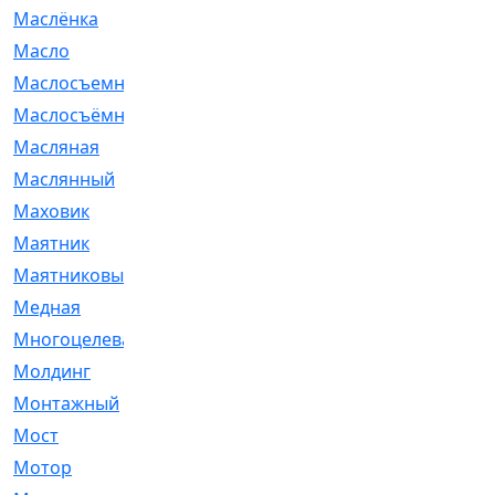
Маслёнка
[4]
Масло
[66]
Маслосъемные
[26]
Маслосъёмные
[480]
Масляная
[1]
Маслянный
[54]
Маховик
[6]
Маятник
[5]
Маятниковый
[13]
Медная
[2]
Многоцелевая
[1]
Молдинг
[14]
Монтажный
[1]
Мост
[10]
Мотор
[212]