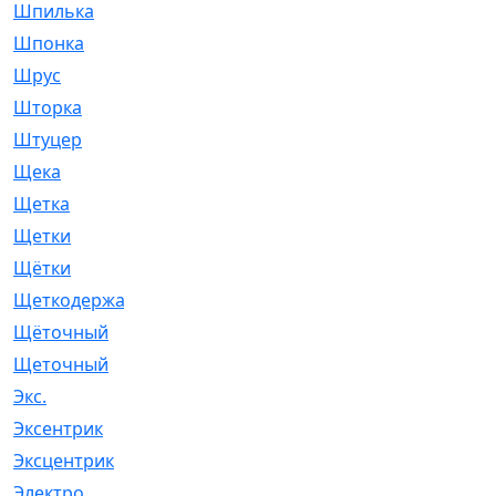
Шпилька
[215]
Шпонка
[19]
Шрус
[1107]
Шторка
[6]
Штуцер
[8]
Щека
[18]
Щетка
[31]
Щетки
[58]
Щётки
[124]
Щеткодержатель
[14]
Щёточный
[7]
Щеточный
[1]
Экс.
[4]
Эксентрик
[1]
Эксцентрик
[67]
Электро
[1]