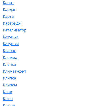
Капот
[144]
Кардан
[131]
Карта
[2]
Картридж
[250]
Катализатор
[1]
Катушка
[2]
Катушки
[291]
Клапан
[375]
Клемма
[5]
Клёпка
[2]
Климат-контроль
[3]
Клипса
[21]
Клипсы
[321]
Клык
[4]
Ключ
[2]
Ключи
[3]