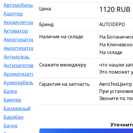
Автомобильный
[6]
1120
RUB
Цена
Адаптер
[3]
Аккумулятор
[2]
Бренд
AUTODEPO
Активатор
[1]
Наличие на складе
На Ботаничес
Амортизатор
[608]
На Ключевско
Амортизаторы
[21]
На складе
Антидождь
[1]
Скажите менеджеру
что нашли зап
Антизапотеватель
[1]
Это поможет у
Ароматизатор
[35]
Аудиокабель
[2]
Гарантия на запчасть
АвтоТехЦентр
Балка
[58]
При установке
Звоните по т
Бампер
[137]
Бандажный
[6]
Барабан
[5]
Уточнит
Бачок
[40]