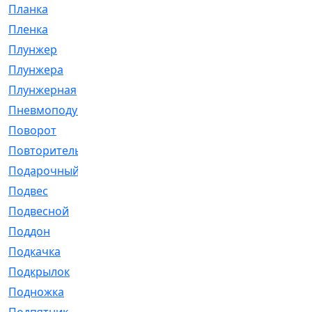
Планка
[21]
Пленка
[1]
Плунжер
[1]
Плунжера
[64]
Плунжерная
[91]
Пневмоподушка
[2]
Поворот
[12]
Повторитель
[86]
Подарочный
[3]
Подвес
[16]
Подвесной
[7]
Поддон
[18]
Подкачка
[5]
Подкрылок
[128]
Подножка
[16]