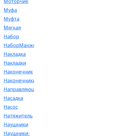
Моторчик
[6]
Муфа
[1]
Муфта
[9]
Мягкая
[3]
Набор
[6]
НаборМанжетГТЦ
[33]
Накладка
[51]
Накладки
[1]
Наконечник
[743]
Наконечники
[119]
Направляющая
[43]
Насадка
[16]
Насос
[356]
Натяжитель
[125]
Наушники
[8]
Наушники-
[2]