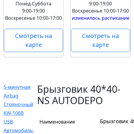
Понед-Суббота
9:00-19:00
9:00-19:00
Воскресенье
10:00-17:00
Воскресенье
10:00-17:00
изменилось расписание
Смотреть на
Смотреть на
карте
карте
Брызговик 40*40-
5-минутная
[1]
Airbag
[18]
NS AUTODEPO
Cтояночный
[1]
KW-106B
[0]
Брызговик 
USB
Наименование
[6]
Автомобильное
[6]