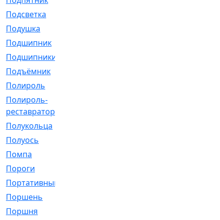
Подпятник
[1]
Подсветка
[1]
Подушка
[1540]
Подшипник
[1825]
Подшипники
[106]
Подъёмник
[1]
Полироль
[1]
Полироль-
[1]
реставратор
Полукольца
[107]
Полуось
[43]
Помпа
[537]
Пороги
[1]
Портативный
[1]
Поршень
[5]
Поршня
[833]