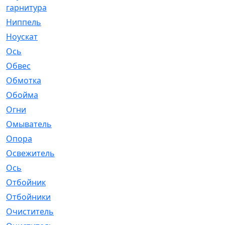
гарнитура
Ниппель
[1]
Ноускат
[53]
Оcь
[2]
Обвес
[3]
Обмотка
[4]
Обойма
[14]
Огни
[1]
Омыватель
[4]
Опора
[1]
Освежитель
[1]
Ось
[4]
Отбойник
[287]
Отбойники
[80]
Очиститель
[15]