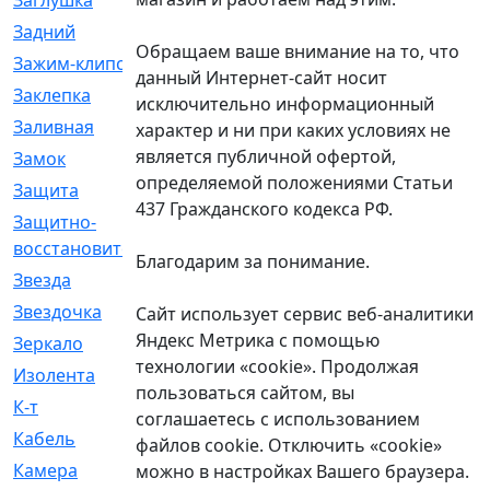
Заглушка
[21]
Задний
[528]
Обращаем ваше внимание на то, что
Зажим-клипса
[1]
данный Интернет-сайт носит
Заклепка
[1]
исключительно информационный
Заливная
[4]
характер и ни при каких условиях не
является публичной офертой,
Замок
[12]
определяемой положениями Статьи
Защита
[79]
437 Гражданского кодекса РФ.
Защитно-
[4]
восстановительный
Благодарим за понимание.
Звезда
[1]
Звездочка
[5]
Сайт использует сервис веб-аналитики
Яндекс Метрика с помощью
Зеркало
[369]
технологии «cookie». Продолжая
Изолента
[1]
пользоваться сайтом, вы
К-т
[13]
соглашаетесь с использованием
Кабель
[50]
файлов cookie. Отключить «cookie»
Камера
[4]
можно в настройках Вашего браузера.