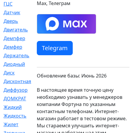
Max, Телеграм
ГЦС
[74]
Датчик
[969]
Дверь
[249]
Двигатель
[64]
Демпфер
[2]
Демфер
[1]
Telegram
Держатель
[5]
Диодный
[3]
Диск
[418]
Обновление базы: Июнь 2026
Дисконтная
[1]
В настоящее время точную цену
Диффузор
[1]
необходимо узнавать у менеджеров
ДОМКРАТ
[1]
компании Фортуна по указанным
Жидкий
[5]
контактным телефонам. Интернет-
Жидкость
[80]
магазин работает в тестовом режиме.
Жилет
[1]
Мы стараемся улучшить интернет-
магазин и работаем над этим.