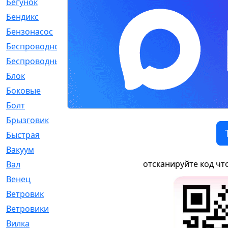
Бегунок
[21]
Бендикс
[26]
Бензонасос
[17]
Беспроводное
[2]
Беспроводные
[1]
Блок
[81]
Боковые
[4]
Болт
[247]
Брызговик
[77]
Быстрая
[2]
Вакуум
[23]
отсканируйте код чт
Вал
[194]
Венец
[16]
Ветровик
[132]
Ветровики
[2]
Вилка
[15]