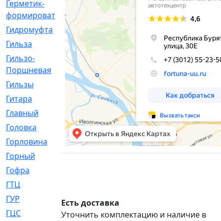
Герметик-
[3]
формирователь
Гидромуфта
[47]
Гильза
[56]
Гильзо-
[13]
Поршневая
Гильзы
[259]
Гитара
[7]
Главный
[29]
Головка
[28]
Горловина
[14]
Горный
[1]
Гофра
[86]
ГТЦ
[96]
ГУР
[34]
Есть доставка
ГЦC
[6]
Уточнить комплектацию и наличие в