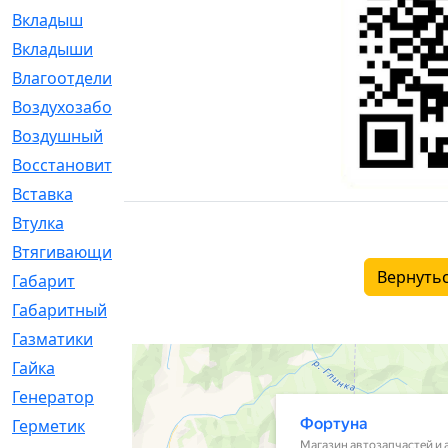
Вкладыш
[41]
Вкладыши
[1131]
Влагоотделитель
[2]
Воздухозаборник
[2]
Воздушный
[1]
Восстановительный
[1]
Вставка
[168]
Втулка
[1875]
Втягивающий
[22]
Вернутьс
Габарит
[286]
Габаритный
[6]
Газматики
[117]
Гайка
[104]
Генератор
[148]
Герметик
[15]