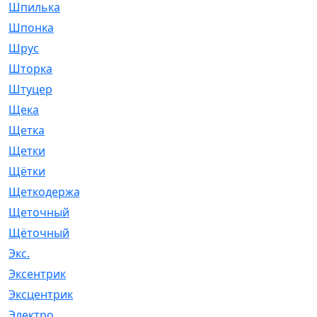
Шпилька
[215]
Шпонка
[19]
Шрус
[1107]
Шторка
[6]
Штуцер
[8]
Щека
[18]
Щетка
[31]
Щетки
[58]
Щётки
[124]
Щеткодержатель
[14]
Щеточный
[1]
Щёточный
[7]
Экс.
[4]
Эксентрик
[1]
Эксцентрик
[67]
Электро
[1]