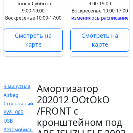
Понед-Суббота
9:00-19:00
9:00-19:00
Воскресенье
10:00-17:00
Воскресенье
10:00-17:00
изменилось расписание
Смотреть на
Смотреть на
карте
карте
Амортизатор
5-минутная
[1]
Airbag
[18]
202012 OOtOkO
Cтояночный
[1]
/FRONT с
KW-106B
[0]
кронштейном под
USB
[6]
Автомобильное
[6]