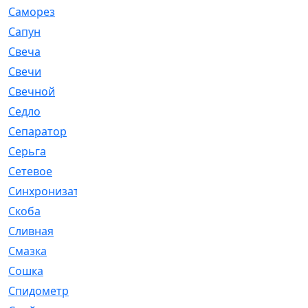
Саморез
[23]
Сапун
[33]
Свеча
[457]
Свечи
[272]
Свечной
[2]
Седло
[7]
Сепаратор
[6]
Серьга
[27]
Сетевое
[6]
Синхронизатор
[1]
Скоба
[4]
Сливная
[6]
Смазка
[24]
Сошка
[8]
Спидометр
[48]