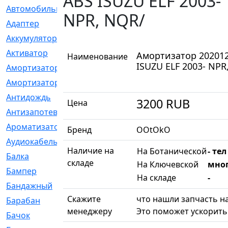
ABS ISUZU ELF 2003-
Автомобильный
[6]
NPR, NQR/
Адаптер
[3]
Аккумулятор
[2]
Активатор
[1]
Амортизатор 20201
Наименование
ISUZU ELF 2003- NPR
Амортизатор
[608]
Амортизаторы
[21]
Антидождь
[1]
3200
RUB
Цена
Антизапотеватель
[1]
Ароматизатор
[35]
Бренд
OOtOkO
Аудиокабель
[2]
Наличие на
На Ботанической
- тел
Балка
[58]
складе
На Ключевской
мног
Бампер
[137]
На складе
-
Бандажный
[6]
Скажите
что нашли запчасть на
Барабан
[5]
менеджеру
Это поможет ускорить 
Бачок
[40]