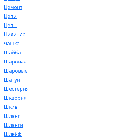
Цемент
[1]
Цепи
[314]
Цепь
[171]
Цилиндр
[55]
Чашка
[695]
Шайба
[37]
Шаровая
[900]
Шаровые
[1]
Шатун
[226]
Шестерня
[33]
Шкворня
[118]
Шкив
[129]
Шланг
[476]
Шланги
[36]
Шлейф
[70]