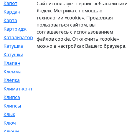
Капот
[144]
Сайт использует сервис веб-аналитики
Яндекс Метрика с помощью
Кардан
[131]
технологии «cookie». Продолжая
Карта
[2]
пользоваться сайтом, вы
Картридж
[250]
соглашаетесь с использованием
Катализатор
[1]
файлов cookie. Отключить «cookie»
можно в настройках Вашего браузера.
Катушка
[2]
Катушки
[291]
Клапан
[375]
Клемма
[5]
Клёпка
[2]
Климат-контроль
[3]
Клипса
[21]
Клипсы
[321]
Клык
[4]
Ключ
[2]
Ключи
[3]