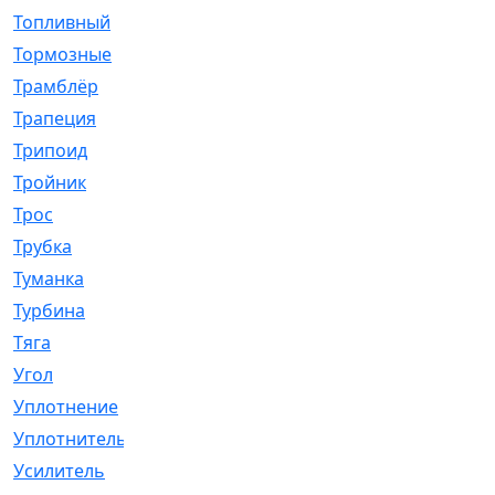
Топливный
[5]
Тормозные
[57]
Трамблёр
[54]
Трапеция
[2]
Трипоид
[16]
Тройник
[1]
Трос
[500]
Трубка
[39]
Туманка
[77]
Турбина
[69]
Тяга
[1264]
Угол
[2]
Уплотнение
[22]
Уплотнитель
[13]
Усилитель
[20]