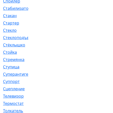
Спойлер
[29]
Стабилизатор
[596]
Стакан
[7]
Стартер
[176]
Стекло
[11]
Стеклоподъемник
[12]
Стёклышко
[20]
Стойка
[969]
Стремянка
[46]
Ступица
[775]
Суперантигель
[3]
Суппорт
[198]
Сцепление
[1]
Телевизор
[13]
Термостат
[323]
Толкатель
[4]