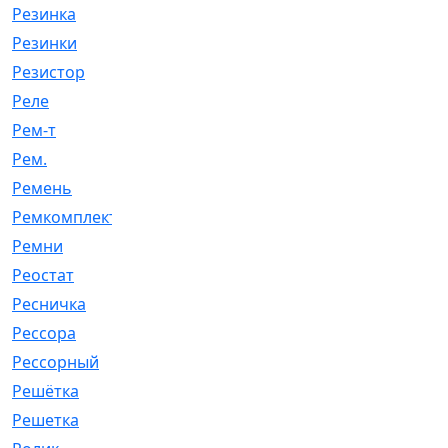
Резинка
[15]
Резинки
[6]
Резистор
[1]
Реле
[20]
Рем-т
[7]
Рем.
[2]
Ремень
[2060]
Ремкомплект
[1924]
Ремни
[21]
Реостат
[1]
Ресничка
[25]
Рессора
[51]
Рессорный
[107]
Решётка
[101]
Решетка
[21]