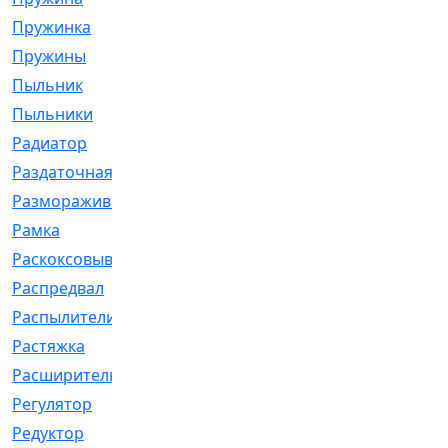
Пружинка
[1]
Пружины
[326]
Пыльник
[1202]
Пыльники
[5]
Радиатор
[916]
Раздаточная
[1]
Размораживатель
[1]
Рамка
[29]
Раскоксовывание
[4]
Распредвал
[41]
Распылители
[226]
Растяжка
[1]
Расширительный
[9]
Регулятор
[5]
Редуктор
[17]