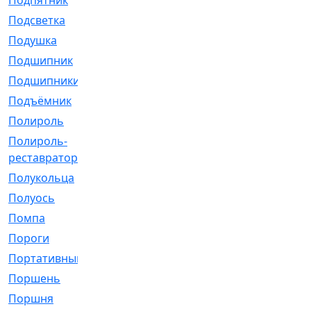
Подпятник
[1]
Подсветка
[1]
Подушка
[1540]
Подшипник
[1825]
Подшипники
[106]
Подъёмник
[1]
Полироль
[1]
Полироль-
[1]
реставратор
Полукольца
[107]
Полуось
[43]
Помпа
[537]
Пороги
[1]
Портативный
[1]
Поршень
[5]
Поршня
[833]