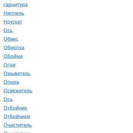
гарнитура
Ниппель
[1]
Ноускат
[53]
Оcь
[2]
Обвес
[3]
Обмотка
[4]
Обойма
[14]
Огни
[1]
Омыватель
[4]
Опора
[1]
Освежитель
[1]
Ось
[4]
Отбойник
[287]
Отбойники
[80]
Очиститель
[15]