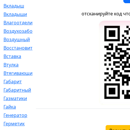
Вкладыш
[41]
отсканируйте код чт
Вкладыши
[1131]
Влагоотделитель
[2]
Воздухозаборник
[2]
Воздушный
[1]
Восстановительный
[1]
Вставка
[168]
Втулка
[1875]
Втягивающий
[22]
Габарит
[286]
Габаритный
[6]
Газматики
[117]
Гайка
[104]
Генератор
[148]
Герметик
[15]