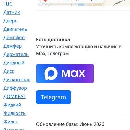
ГЦС
[74]
Датчик
[969]
Дверь
[249]
Двигатель
[64]
Демпфер
[2]
Есть доставка
Демфер
[1]
Уточнить комплектацию и наличие в
Max, Телеграм
Держатель
[5]
Диодный
[3]
Диск
[418]
Дисконтная
[1]
Диффузор
[1]
Telegram
ДОМКРАТ
[1]
Жидкий
[5]
Жидкость
[80]
Жилет
[1]
Обновление базы: Июнь 2026