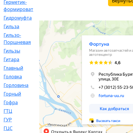
Вернутьс
Герметик-
[3]
формирователь
Гидромуфта
[47]
Гильза
[56]
Гильзо-
[13]
Поршневая
Гильзы
[259]
Гитара
[7]
Главный
[29]
Головка
[28]
Горловина
[14]
Горный
[1]
Гофра
[86]
ГТЦ
[96]
ГУР
[34]
ГЦC
[6]