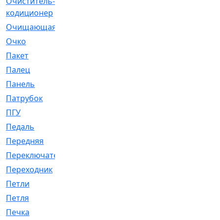
Очиститель-
[1]
кодиционер
Очищающая
[1]
Очко
[24]
Пакет
[1]
Палец
[4]
Панель
[61]
Патрубок
[248]
ПГУ
[2]
Педаль
[3]
Передняя
[22]
Переключатель
[36]
Переходник
[4]
Петли
[23]
Петля
[3]
Печка
[3]