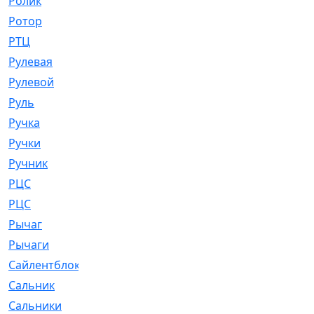
Ролик
[790]
Ротор
[2]
РТЦ
[475]
Рулевая
[974]
Рулевой
[585]
Руль
[12]
Ручка
[29]
Ручки
[3]
Ручник
[11]
РЦC
[12]
РЦС
[84]
Рычаг
[588]
Рычаги
[3]
Сайлентблок
[4208]
Сальник
[4340]
Сальники
[123]