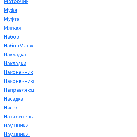
Моторчик
[6]
Муфа
[1]
Муфта
[9]
Мягкая
[3]
Набор
[6]
НаборМанжетГТЦ
[33]
Накладка
[51]
Накладки
[1]
Наконечник
[743]
Наконечники
[119]
Направляющая
[43]
Насадка
[16]
Насос
[356]
Натяжитель
[125]
Наушники
[8]
Наушники-
[2]