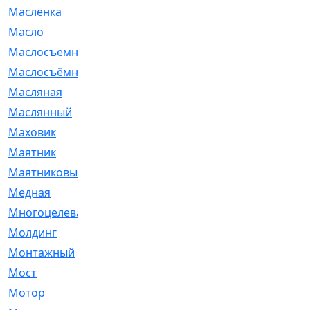
Маслёнка
[4]
Масло
[66]
Маслосъемные
[26]
Маслосъёмные
[480]
Масляная
[1]
Маслянный
[54]
Маховик
[6]
Маятник
[5]
Маятниковый
[13]
Медная
[2]
Многоцелевая
[1]
Молдинг
[14]
Монтажный
[1]
Мост
[10]
Мотор
[212]