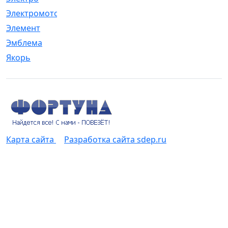
Электромотор
[1]
Элемент
[5]
Эмблема
[1]
Якорь
[4]
Карта сайта
Разработка сайта sdep.ru