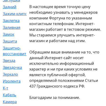
Заглушка
[21]
В настоящее время точную цену
Задний
[528]
необходимо узнавать у менеджеров
Зажим-клипса
[1]
компании Фортуна по указанным
Заклепка
[1]
контактным телефонам. Интернет-
Заливная
[4]
магазин работает в тестовом режиме.
Замок
[12]
Мы стараемся улучшить интернет-
магазин и работаем над этим.
Защита
[79]
Защитно-
[4]
Обращаем ваше внимание на то, что
восстановительный
данный Интернет-сайт носит
Звезда
[1]
исключительно информационный
Звездочка
[5]
характер и ни при каких условиях не
Зеркало
[369]
является публичной офертой,
определяемой положениями Статьи
Изолента
[1]
437 Гражданского кодекса РФ.
К-т
[13]
Кабель
[50]
Благодарим за понимание.
Камера
[4]