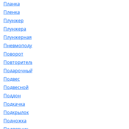
Планка
[21]
Пленка
[1]
Плунжер
[1]
Плунжера
[64]
Плунжерная
[91]
Пневмоподушка
[2]
Поворот
[12]
Повторитель
[86]
Подарочный
[3]
Подвес
[16]
Подвесной
[7]
Поддон
[18]
Подкачка
[5]
Подкрылок
[128]
Подножка
[16]