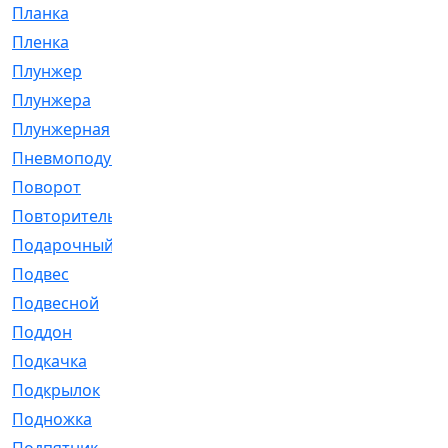
Планка
[21]
Пленка
[1]
Плунжер
[1]
Плунжера
[64]
Плунжерная
[91]
Пневмоподушка
[2]
Поворот
[12]
Повторитель
[86]
Подарочный
[3]
Подвес
[16]
Подвесной
[7]
Поддон
[18]
Подкачка
[5]
Подкрылок
[128]
Подножка
[16]