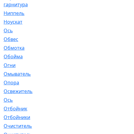
гарнитура
Ниппель
[1]
Ноускат
[53]
Оcь
[2]
Обвес
[3]
Обмотка
[4]
Обойма
[14]
Огни
[1]
Омыватель
[4]
Опора
[1]
Освежитель
[1]
Ось
[4]
Отбойник
[287]
Отбойники
[80]
Очиститель
[15]