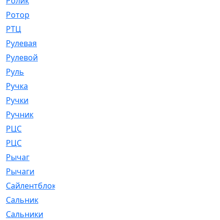
Ролик
[790]
Ротор
[2]
РТЦ
[475]
Рулевая
[974]
Рулевой
[585]
Руль
[12]
Ручка
[29]
Ручки
[3]
Ручник
[11]
РЦC
[12]
РЦС
[84]
Рычаг
[588]
Рычаги
[3]
Сайлентблок
[4208]
Сальник
[4340]
Сальники
[123]