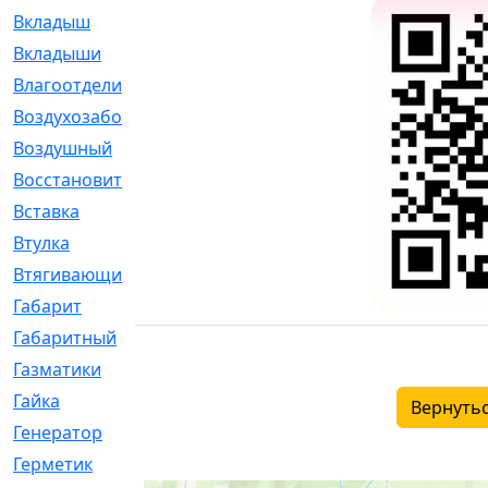
Вкладыш
[41]
Вкладыши
[1131]
Влагоотделитель
[2]
Воздухозаборник
[2]
Воздушный
[1]
Восстановительный
[1]
Вставка
[168]
Втулка
[1875]
Втягивающий
[22]
Габарит
[286]
Габаритный
[6]
Газматики
[117]
Гайка
[104]
Вернутьс
Генератор
[148]
Герметик
[15]