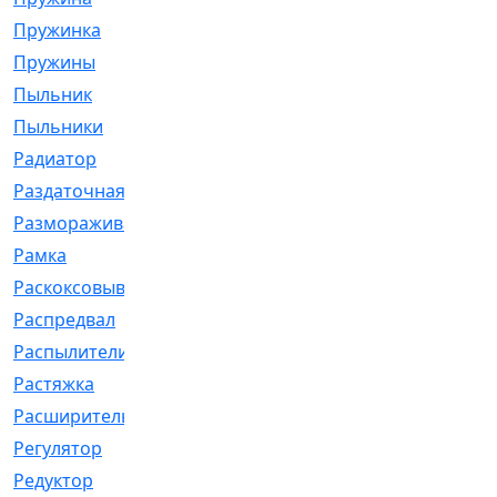
Пружинка
[1]
Пружины
[326]
Пыльник
[1202]
Пыльники
[5]
Радиатор
[916]
Раздаточная
[1]
Размораживатель
[1]
Рамка
[29]
Раскоксовывание
[4]
Распредвал
[41]
Распылители
[226]
Растяжка
[1]
Расширительный
[9]
Регулятор
[5]
Редуктор
[17]