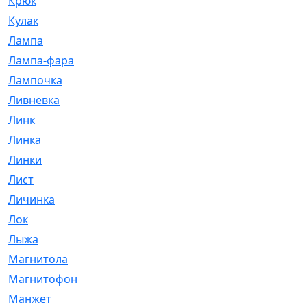
Крюк
[1]
Кулак
[9]
Лампа
[128]
Лампа-фара
[4]
Лампочка
[209]
Ливневка
[66]
Линк
[3]
Линка
[64]
Линки
[913]
Лист
[144]
Личинка
[3]
Лок
[1]
Лыжа
[23]
Магнитола
[11]
Магнитофон
[1]
Манжет
[194]