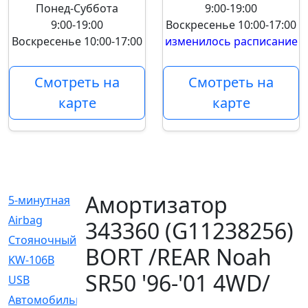
Понед-Суббота
9:00-19:00
9:00-19:00
Воскресенье
10:00-17:00
Воскресенье
10:00-17:00
изменилось расписание
Смотреть на
Смотреть на
карте
карте
Амортизатор
5-минутная
[1]
Airbag
[18]
343360 (G11238256)
Cтояночный
[1]
BORT /REAR Noah
KW-106B
[0]
SR50 '96-'01 4WD/
USB
[6]
Автомобильное
[6]