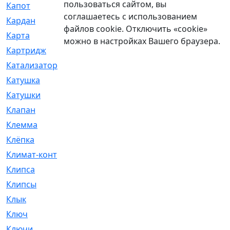
пользоваться сайтом, вы
Капот
[144]
соглашаетесь с использованием
Кардан
[131]
файлов cookie. Отключить «cookie»
Карта
[2]
можно в настройках Вашего браузера.
Картридж
[250]
Катализатор
[1]
Катушка
[2]
Катушки
[291]
Клапан
[375]
Клемма
[5]
Клёпка
[2]
Климат-контроль
[3]
Клипса
[21]
Клипсы
[321]
Клык
[4]
Ключ
[2]
Ключи
[3]