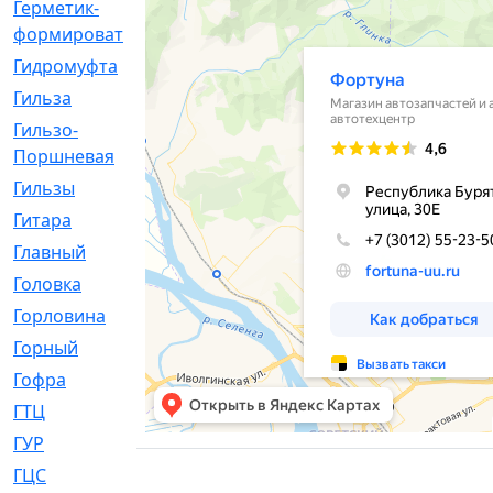
Герметик-
[3]
формирователь
Гидромуфта
[47]
Гильза
[56]
Гильзо-
[13]
Поршневая
Гильзы
[259]
Гитара
[7]
Главный
[29]
Головка
[28]
Горловина
[14]
Горный
[1]
Гофра
[86]
ГТЦ
[96]
ГУР
[34]
ГЦC
[6]