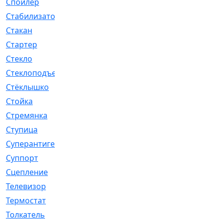
Спойлер
[29]
Стабилизатор
[596]
Стакан
[7]
Стартер
[176]
Стекло
[11]
Стеклоподъемник
[12]
Стёклышко
[20]
Стойка
[969]
Стремянка
[46]
Ступица
[775]
Суперантигель
[3]
Суппорт
[198]
Сцепление
[1]
Телевизор
[13]
Термостат
[323]
Толкатель
[4]