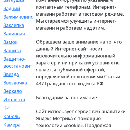
Заглушка
[21]
контактным телефонам. Интернет-
Задний
[528]
магазин работает в тестовом режиме.
Зажим-клипса
[1]
Мы стараемся улучшить интернет-
Заклепка
[1]
магазин и работаем над этим.
Заливная
[4]
Обращаем ваше внимание на то, что
Замок
[12]
данный Интернет-сайт носит
Защита
[79]
исключительно информационный
Защитно-
[4]
характер и ни при каких условиях не
восстановительный
является публичной офертой,
Звезда
[1]
определяемой положениями Статьи
Звездочка
[5]
437 Гражданского кодекса РФ.
Зеркало
[369]
Благодарим за понимание.
Изолента
[1]
К-т
[13]
Сайт использует сервис веб-аналитики
Кабель
[50]
Яндекс Метрика с помощью
Камера
[4]
технологии «cookie». Продолжая