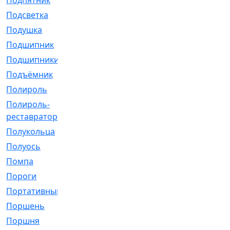
Подпятник
[1]
Подсветка
[1]
Подушка
[1540]
Подшипник
[1825]
Подшипники
[106]
Подъёмник
[1]
Полироль
[1]
Полироль-
[1]
реставратор
Полукольца
[107]
Полуось
[43]
Помпа
[537]
Пороги
[1]
Портативный
[1]
Поршень
[5]
Поршня
[833]