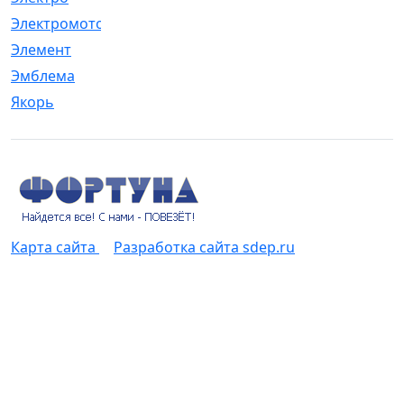
Электромотор
[1]
Элемент
[5]
Эмблема
[1]
Якорь
[4]
Карта сайта
Разработка сайта sdep.ru