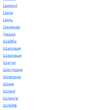
Цемент
[1]
Цепи
[314]
Цепь
[171]
Цилиндр
[55]
Чашка
[695]
Шайба
[37]
Шаровая
[900]
Шаровые
[1]
Шатун
[226]
Шестерня
[33]
Шкворня
[118]
Шкив
[129]
Шланг
[476]
Шланги
[36]
Шлейф
[70]