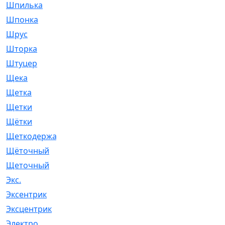
Шпилька
[215]
Шпонка
[19]
Шрус
[1107]
Шторка
[6]
Штуцер
[8]
Щека
[18]
Щетка
[31]
Щетки
[58]
Щётки
[124]
Щеткодержатель
[14]
Щёточный
[7]
Щеточный
[1]
Экс.
[4]
Эксентрик
[1]
Эксцентрик
[67]
Электро
[1]