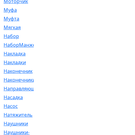
Моторчик
[6]
Муфа
[1]
Муфта
[9]
Мягкая
[3]
Набор
[6]
НаборМанжетГТЦ
[33]
Накладка
[51]
Накладки
[1]
Наконечник
[743]
Наконечники
[119]
Направляющая
[43]
Насадка
[16]
Насос
[356]
Натяжитель
[125]
Наушники
[8]
Наушники-
[2]