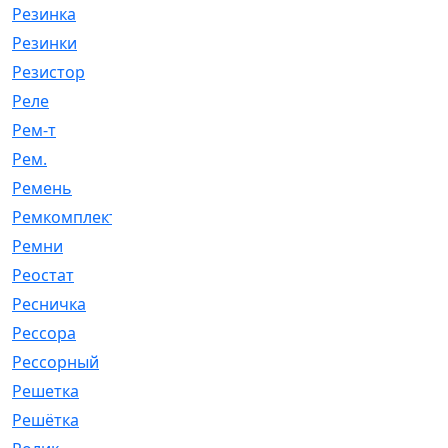
Резинка
[15]
Резинки
[6]
Резистор
[1]
Реле
[20]
Рем-т
[7]
Рем.
[2]
Ремень
[2060]
Ремкомплект
[1924]
Ремни
[21]
Реостат
[1]
Ресничка
[25]
Рессора
[51]
Рессорный
[107]
Решетка
[21]
Решётка
[101]