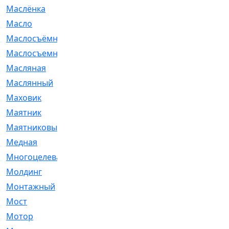
Маслёнка
[4]
Масло
[66]
Маслосъёмные
[480]
Маслосъемные
[26]
Масляная
[1]
Маслянный
[54]
Маховик
[6]
Маятник
[5]
Маятниковый
[13]
Медная
[2]
Многоцелевая
[1]
Молдинг
[14]
Монтажный
[1]
Мост
[10]
Мотор
[212]