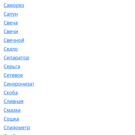
Саморез
[23]
Сапун
[33]
Свеча
[457]
Свечи
[272]
Свечной
[2]
Седло
[7]
Сепаратор
[6]
Серьга
[27]
Сетевое
[6]
Синхронизатор
[1]
Скоба
[4]
Сливная
[6]
Смазка
[24]
Сошка
[8]
Спидометр
[48]