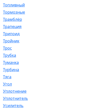
Топливный
[5]
Тормозные
[57]
Трамблёр
[54]
Трапеция
[2]
Трипоид
[16]
Тройник
[1]
Трос
[500]
Трубка
[39]
Туманка
[77]
Турбина
[69]
Тяга
[1264]
Угол
[2]
Уплотнение
[22]
Уплотнитель
[13]
Усилитель
[20]