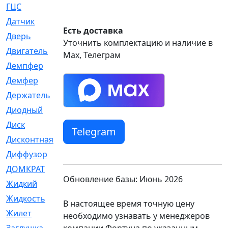
ГЦС
[74]
Датчик
[969]
Есть доставка
Дверь
[249]
Уточнить комплектацию и наличие в
Двигатель
[64]
Max, Телеграм
Демпфер
[2]
Демфер
[1]
Держатель
[5]
Диодный
[3]
Диск
[418]
Telegram
Дисконтная
[1]
Диффузор
[1]
ДОМКРАТ
[1]
Обновление базы: Июнь 2026
Жидкий
[5]
Жидкость
[80]
В настоящее время точную цену
Жилет
[1]
необходимо узнавать у менеджеров
компании Фортуна по указанным