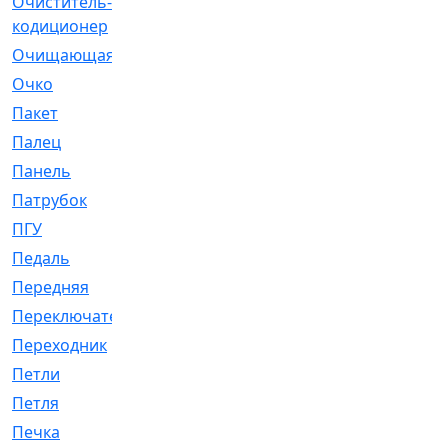
Очиститель-
[1]
кодиционер
Очищающая
[1]
Очко
[24]
Пакет
[1]
Палец
[4]
Панель
[61]
Патрубок
[248]
ПГУ
[2]
Педаль
[3]
Передняя
[22]
Переключатель
[36]
Переходник
[4]
Петли
[23]
Петля
[3]
Печка
[3]