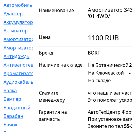
Автомобильный
[6]
Амортизатор 343
Наименование
Адаптер
[3]
'01 4WD/
Аккумулятор
[2]
Активатор
[1]
1100
RUB
Цена
Амортизатор
[608]
Амортизаторы
[21]
Бренд
BORT
Антидождь
[1]
Антизапотеватель
Наличие на складе
[1]
На Ботанической
2
На Ключевской
-
Ароматизатор
[35]
На складе
-
Аудиокабель
[2]
Балка
[58]
Скажите
что нашли запчаст
Бампер
[137]
менеджеру
Это поможет ускор
Бандажный
[6]
Гарантия на
АвтоТехЦентр Фор
Барабан
[5]
запчасть
При установке зап
Бачок
[40]
Звоните по тел
55-