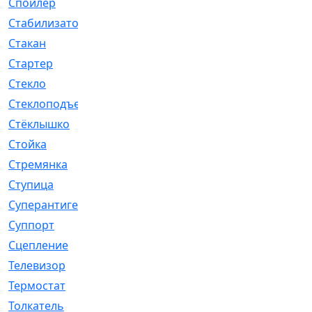
Спойлер
[29]
Стабилизатор
[596]
Стакан
[7]
Стартер
[176]
Стекло
[11]
Стеклоподъемник
[12]
Стёклышко
[20]
Стойка
[969]
Стремянка
[46]
Ступица
[775]
Суперантигель
[3]
Суппорт
[198]
Сцепление
[1]
Телевизор
[13]
Термостат
[323]
Толкатель
[4]