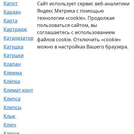
Капот
[144]
Сайт использует сервис веб-аналитики
Яндекс Метрика с помощью
Кардан
[131]
технологии «cookie». Продолжая
Карта
[2]
пользоваться сайтом, вы
Картридж
[250]
соглашаетесь с использованием
Катализатор
[1]
файлов cookie. Отключить «cookie»
можно в настройках Вашего браузера.
Катушка
[2]
Катушки
[291]
Клапан
[375]
Клемма
[5]
Клёпка
[2]
Климат-контроль
[3]
Клипса
[21]
Клипсы
[321]
Клык
[4]
Ключ
[2]
Ключи
[3]