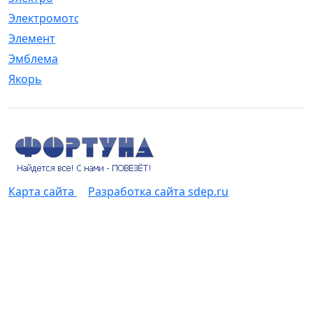
Электромотор
[1]
Элемент
[5]
Эмблема
[1]
Якорь
[4]
Карта сайта
Разработка сайта sdep.ru