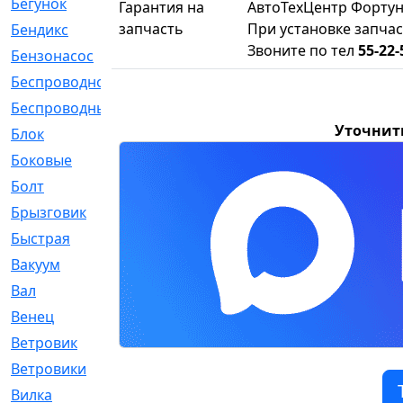
Бегунок
[21]
Гарантия на
АвтоТехЦентр Фортун
запчасть
При установке запчас
Бендикс
[26]
Звоните по тел
55-22-
Бензонасос
[17]
Беспроводное
[2]
Беспроводные
[1]
Уточнит
Блок
[81]
Боковые
[4]
Болт
[247]
Брызговик
[77]
Быстрая
[2]
Вакуум
[23]
Вал
[194]
Венец
[16]
Ветровик
[132]
Ветровики
[2]
Вилка
[15]