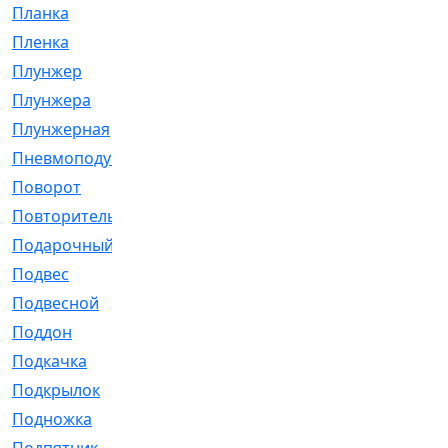
Планка
[21]
Пленка
[1]
Плунжер
[1]
Плунжера
[64]
Плунжерная
[91]
Пневмоподушка
[2]
Поворот
[12]
Повторитель
[86]
Подарочный
[3]
Подвес
[16]
Подвесной
[7]
Поддон
[18]
Подкачка
[5]
Подкрылок
[128]
Подножка
[16]