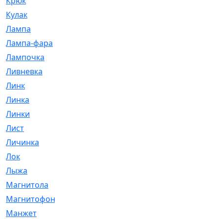
Крюк
[1]
Кулак
[9]
Лампа
[128]
Лампа-фара
[4]
Лампочка
[209]
Ливневка
[66]
Линк
[3]
Линка
[64]
Линки
[913]
Лист
[144]
Личинка
[3]
Лок
[1]
Лыжа
[23]
Магнитола
[11]
Магнитофон
[1]
Манжет
[194]