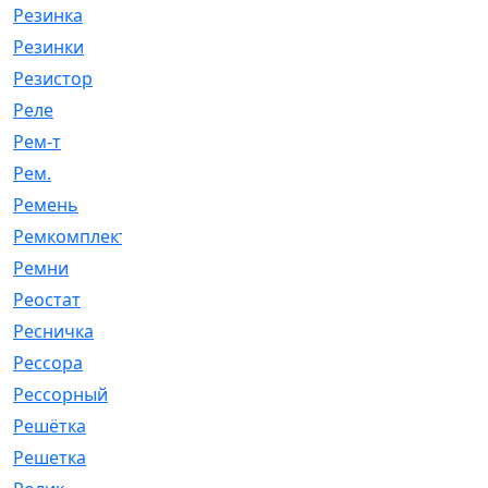
Резинка
[15]
Резинки
[6]
Резистор
[1]
Реле
[20]
Рем-т
[7]
Рем.
[2]
Ремень
[2060]
Ремкомплект
[1924]
Ремни
[21]
Реостат
[1]
Ресничка
[25]
Рессора
[51]
Рессорный
[107]
Решётка
[101]
Решетка
[21]