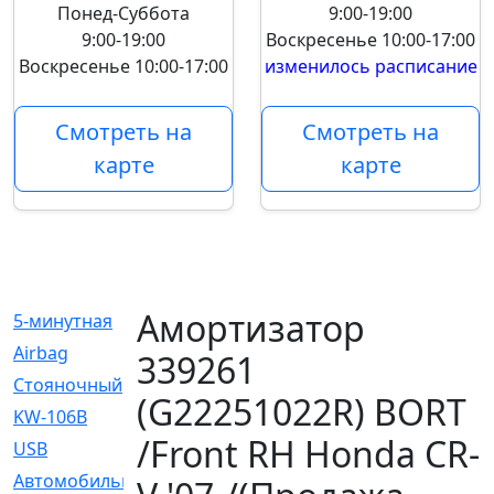
Понед-Суббота
9:00-19:00
9:00-19:00
Воскресенье
10:00-17:00
Воскресенье
10:00-17:00
изменилось расписание
Смотреть на
Смотреть на
карте
карте
Амортизатор
5-минутная
[1]
Airbag
[18]
339261
Cтояночный
[1]
(G22251022R) BORT
KW-106B
[0]
/Front RH Honda CR-
USB
[6]
Автомобильное
[6]