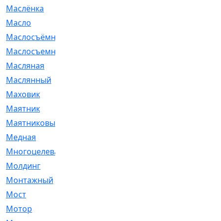
Маслёнка
[4]
Масло
[66]
Маслосъёмные
[480]
Маслосъемные
[26]
Масляная
[1]
Маслянный
[54]
Маховик
[6]
Маятник
[5]
Маятниковый
[13]
Медная
[2]
Многоцелевая
[1]
Молдинг
[14]
Монтажный
[1]
Мост
[10]
Мотор
[212]