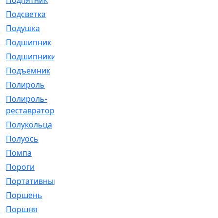
Подпятник
[1]
Подсветка
[1]
Подушка
[1540]
Подшипник
[1825]
Подшипники
[106]
Подъёмник
[1]
Полироль
[1]
Полироль-
[1]
реставратор
Полукольца
[107]
Полуось
[43]
Помпа
[537]
Пороги
[1]
Портативный
[1]
Поршень
[5]
Поршня
[833]