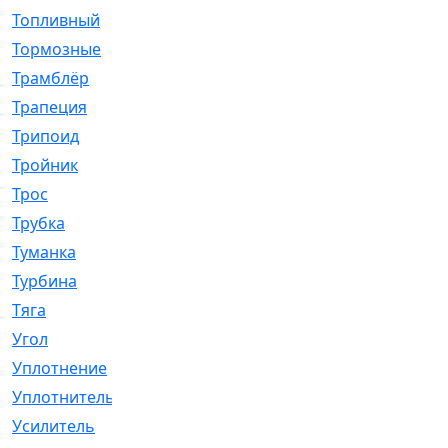
Топливный
[5]
Тормозные
[57]
Трамблёр
[54]
Трапеция
[2]
Трипоид
[16]
Тройник
[1]
Трос
[500]
Трубка
[39]
Туманка
[77]
Турбина
[69]
Тяга
[1264]
Угол
[2]
Уплотнение
[22]
Уплотнитель
[13]
Усилитель
[20]