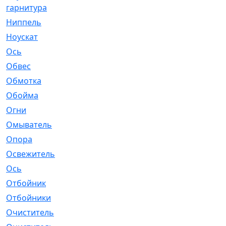
гарнитура
Ниппель
[1]
Ноускат
[53]
Оcь
[2]
Обвес
[3]
Обмотка
[4]
Обойма
[14]
Огни
[1]
Омыватель
[4]
Опора
[1]
Освежитель
[1]
Ось
[4]
Отбойник
[287]
Отбойники
[80]
Очиститель
[15]