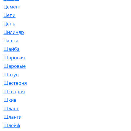
Цемент
[1]
Цепи
[314]
Цепь
[171]
Цилиндр
[55]
Чашка
[695]
Шайба
[37]
Шаровая
[900]
Шаровые
[1]
Шатун
[226]
Шестерня
[33]
Шкворня
[118]
Шкив
[129]
Шланг
[476]
Шланги
[36]
Шлейф
[70]