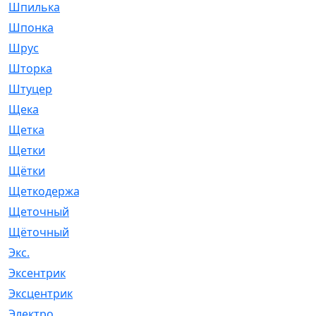
Шпилька
[215]
Шпонка
[19]
Шрус
[1107]
Шторка
[6]
Штуцер
[8]
Щека
[18]
Щетка
[31]
Щетки
[58]
Щётки
[124]
Щеткодержатель
[14]
Щеточный
[1]
Щёточный
[7]
Экс.
[4]
Эксентрик
[1]
Эксцентрик
[67]
Электро
[1]