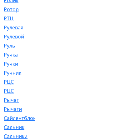
Ролик
[790]
Ротор
[2]
РТЦ
[475]
Рулевая
[974]
Рулевой
[585]
Руль
[12]
Ручка
[29]
Ручки
[3]
Ручник
[11]
РЦC
[12]
РЦС
[84]
Рычаг
[588]
Рычаги
[3]
Сайлентблок
[4208]
Сальник
[4340]
Сальники
[123]