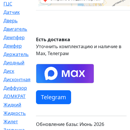
ГЦС
[74]
Датчик
[969]
Дверь
[249]
Двигатель
[64]
Демпфер
[2]
Есть доставка
Демфер
[1]
Уточнить комплектацию и наличие в
Max, Телеграм
Держатель
[5]
Диодный
[3]
Диск
[418]
Дисконтная
[1]
Диффузор
[1]
Telegram
ДОМКРАТ
[1]
Жидкий
[5]
Жидкость
[80]
Жилет
[1]
Обновление базы: Июнь 2026