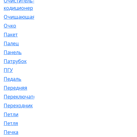
Очиститель-
[1]
кодиционер
Очищающая
[1]
Очко
[24]
Пакет
[1]
Палец
[4]
Панель
[61]
Патрубок
[248]
ПГУ
[2]
Педаль
[3]
Передняя
[22]
Переключатель
[36]
Переходник
[4]
Петли
[23]
Петля
[3]
Печка
[3]