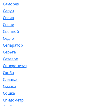
Саморез
[23]
Сапун
[33]
Свеча
[457]
Свечи
[272]
Свечной
[2]
Седло
[7]
Сепаратор
[6]
Серьга
[27]
Сетевое
[6]
Синхронизатор
[1]
Скоба
[4]
Сливная
[6]
Смазка
[24]
Сошка
[8]
Спидометр
[48]