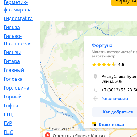
Вернутьс
Герметик-
[3]
формирователь
Гидромуфта
[47]
Гильза
[56]
Гильзо-
[13]
Поршневая
Гильзы
[259]
Гитара
[7]
Главный
[29]
Головка
[28]
Горловина
[14]
Горный
[1]
Гофра
[86]
ГТЦ
[96]
ГУР
[34]
ГЦC
[6]