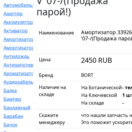
V '07-/(Продажа
Автомобильный
[6]
парой!)
Адаптер
[3]
Аккумулятор
[2]
Активатор
[1]
Амортизатор 339261
Наименование
'07-/(Продажа парой
Амортизатор
[608]
Амортизаторы
[21]
Антидождь
[1]
2450
RUB
Цена
Антизапотеватель
[1]
Ароматизатор
[35]
Бренд
BORT
Аудиокабель
[2]
Наличие на
На Ботанической
- те
Балка
[58]
складе
На Ключевской
1 шт
Бампер
[137]
На складе
-
Бандажный
[6]
Скажите
что нашли запчасть н
Барабан
[5]
менеджеру
Это поможет ускорить
Бачок
[40]