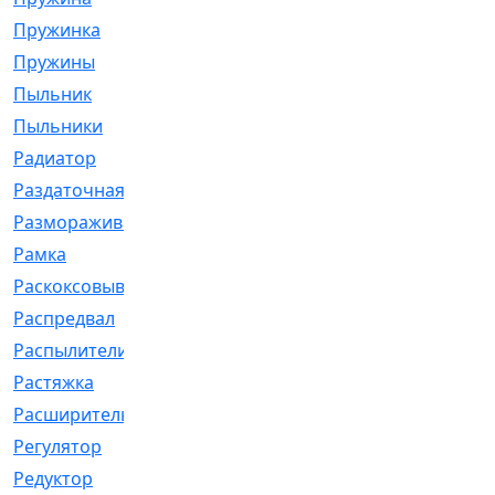
Пружинка
[1]
Пружины
[326]
Пыльник
[1202]
Пыльники
[5]
Радиатор
[916]
Раздаточная
[1]
Размораживатель
[1]
Рамка
[29]
Раскоксовывание
[4]
Распредвал
[41]
Распылители
[226]
Растяжка
[1]
Расширительный
[9]
Регулятор
[5]
Редуктор
[17]