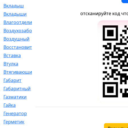
Вкладыш
[41]
отсканируйте код чт
Вкладыши
[1131]
Влагоотделитель
[2]
Воздухозаборник
[2]
Воздушный
[1]
Восстановительный
[1]
Вставка
[168]
Втулка
[1875]
Втягивающий
[22]
Габарит
[286]
Габаритный
[6]
Газматики
[117]
Гайка
[104]
Генератор
[148]
Герметик
[15]