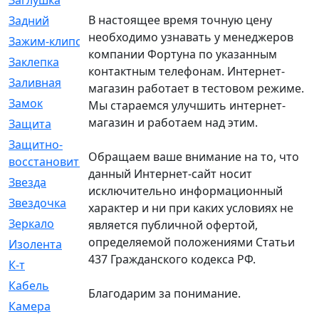
Заглушка
[21]
В настоящее время точную цену
Задний
[528]
необходимо узнавать у менеджеров
Зажим-клипса
[1]
компании Фортуна по указанным
Заклепка
[1]
контактным телефонам. Интернет-
Заливная
[4]
магазин работает в тестовом режиме.
Замок
[12]
Мы стараемся улучшить интернет-
магазин и работаем над этим.
Защита
[79]
Защитно-
[4]
Обращаем ваше внимание на то, что
восстановительный
данный Интернет-сайт носит
Звезда
[1]
исключительно информационный
Звездочка
[5]
характер и ни при каких условиях не
Зеркало
[369]
является публичной офертой,
определяемой положениями Статьи
Изолента
[1]
437 Гражданского кодекса РФ.
К-т
[13]
Кабель
[50]
Благодарим за понимание.
Камера
[4]