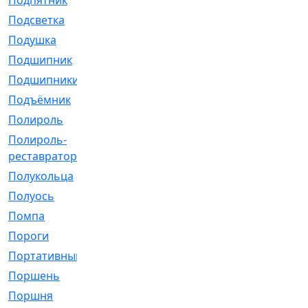
Подпятник
[1]
Подсветка
[1]
Подушка
[1540]
Подшипник
[1825]
Подшипники
[106]
Подъёмник
[1]
Полироль
[1]
Полироль-
[1]
реставратор
Полукольца
[107]
Полуось
[43]
Помпа
[537]
Пороги
[1]
Портативный
[1]
Поршень
[5]
Поршня
[833]