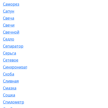
Саморез
[23]
Сапун
[33]
Свеча
[457]
Свечи
[272]
Свечной
[2]
Седло
[7]
Сепаратор
[6]
Серьга
[27]
Сетевое
[6]
Синхронизатор
[1]
Скоба
[4]
Сливная
[6]
Смазка
[24]
Сошка
[8]
Спидометр
[48]