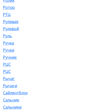
Ролик
[790]
Ротор
[2]
РТЦ
[475]
Рулевая
[974]
Рулевой
[585]
Руль
[12]
Ручка
[29]
Ручки
[3]
Ручник
[11]
РЦC
[12]
РЦС
[84]
Рычаг
[588]
Рычаги
[3]
Сайлентблок
[4208]
Сальник
[4340]
Сальники
[123]