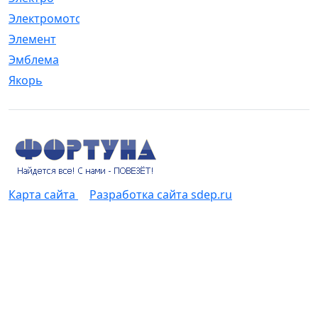
Электромотор
[1]
Элемент
[5]
Эмблема
[1]
Якорь
[4]
Карта сайта
Разработка сайта sdep.ru