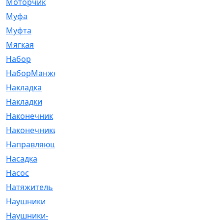
Моторчик
[6]
Муфа
[1]
Муфта
[9]
Мягкая
[3]
Набор
[6]
НаборМанжетГТЦ
[33]
Накладка
[51]
Накладки
[1]
Наконечник
[743]
Наконечники
[119]
Направляющая
[43]
Насадка
[16]
Насос
[356]
Натяжитель
[125]
Наушники
[8]
Наушники-
[2]