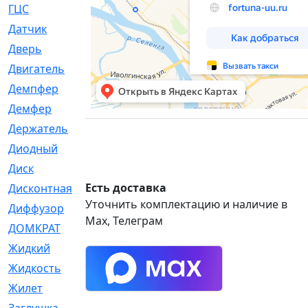
ГЦС
[74]
Датчик
[969]
Дверь
[249]
Двигатель
[64]
Демпфер
[2]
Демфер
[1]
Держатель
[5]
Диодный
[3]
Диск
[418]
Есть доставка
Дисконтная
[1]
Уточнить комплектацию и наличие в
Диффузор
[1]
Max, Телеграм
ДОМКРАТ
[1]
Жидкий
[5]
Жидкость
[80]
Жилет
[1]