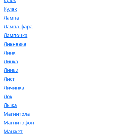
Крюк
[1]
Кулак
[9]
Лампа
[128]
Лампа-фара
[4]
Лампочка
[209]
Ливневка
[66]
Линк
[3]
Линка
[64]
Линки
[913]
Лист
[144]
Личинка
[3]
Лок
[1]
Лыжа
[23]
Магнитола
[11]
Магнитофон
[1]
Манжет
[194]