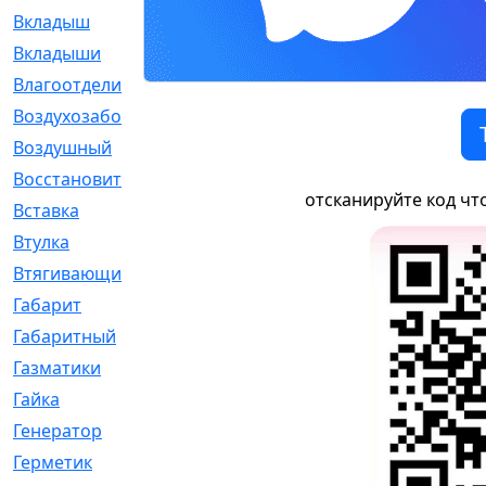
Вкладыш
[41]
Вкладыши
[1131]
Влагоотделитель
[2]
Воздухозаборник
[2]
Воздушный
[1]
Восстановительный
[1]
отсканируйте код чт
Вставка
[168]
Втулка
[1875]
Втягивающий
[22]
Габарит
[286]
Габаритный
[6]
Газматики
[117]
Гайка
[104]
Генератор
[148]
Герметик
[15]