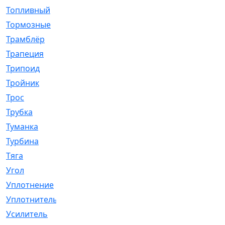
Топливный
[5]
Тормозные
[57]
Трамблёр
[54]
Трапеция
[2]
Трипоид
[16]
Тройник
[1]
Трос
[500]
Трубка
[39]
Туманка
[77]
Турбина
[69]
Тяга
[1264]
Угол
[2]
Уплотнение
[22]
Уплотнитель
[13]
Усилитель
[20]