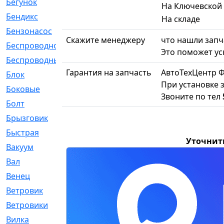
Бегунок
[21]
На Ключевской
Бендикс
[26]
На складе
Бензонасос
[17]
Скажите менеджеру
что нашли запча
Беспроводное
[2]
Это поможет ус
Беспроводные
[1]
Гарантия на запчасть
АвтоТехЦентр 
Блок
[81]
При установке 
Боковые
[4]
Звоните по тел
Болт
[247]
Брызговик
[77]
Быстрая
[2]
Уточнит
Вакуум
[23]
Вал
[194]
Венец
[16]
Ветровик
[132]
Ветровики
[2]
Вилка
[15]