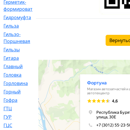
Герметик-
[3]
формирователь
Гидромуфта
[47]
Гильза
[56]
Гильзо-
[13]
Вернутьс
Поршневая
Гильзы
[259]
Гитара
[7]
Главный
[29]
Головка
[28]
Горловина
[14]
Горный
[1]
Гофра
[86]
ГТЦ
[96]
ГУР
[34]
ГЦC
[6]