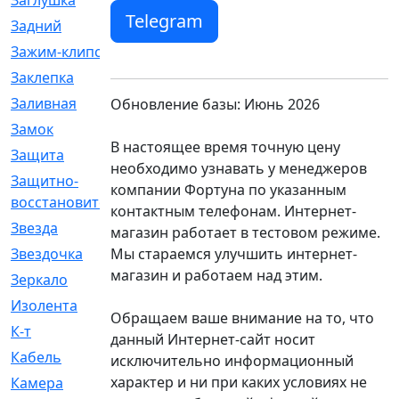
Заглушка
[21]
Telegram
Задний
[528]
Зажим-клипса
[1]
Заклепка
[1]
Заливная
[4]
Обновление базы: Июнь 2026
Замок
[12]
В настоящее время точную цену
Защита
[79]
необходимо узнавать у менеджеров
Защитно-
[4]
компании Фортуна по указанным
восстановительный
контактным телефонам. Интернет-
Звезда
[1]
магазин работает в тестовом режиме.
Мы стараемся улучшить интернет-
Звездочка
[5]
магазин и работаем над этим.
Зеркало
[369]
Изолента
[1]
Обращаем ваше внимание на то, что
К-т
[13]
данный Интернет-сайт носит
Кабель
[50]
исключительно информационный
характер и ни при каких условиях не
Камера
[4]