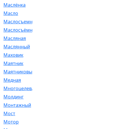
Маслёнка
[4]
Масло
[66]
Маслосъемные
[26]
Маслосъёмные
[480]
Масляная
[1]
Маслянный
[54]
Маховик
[6]
Маятник
[5]
Маятниковый
[13]
Медная
[2]
Многоцелевая
[1]
Молдинг
[14]
Монтажный
[1]
Мост
[10]
Мотор
[212]