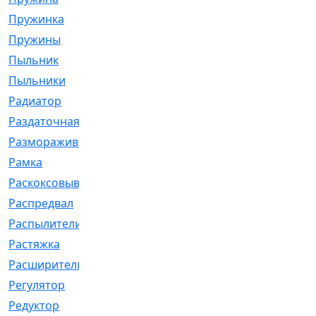
Пружинка
[1]
Пружины
[326]
Пыльник
[1202]
Пыльники
[5]
Радиатор
[916]
Раздаточная
[1]
Размораживатель
[1]
Рамка
[29]
Раскоксовывание
[4]
Распредвал
[41]
Распылители
[226]
Растяжка
[1]
Расширительный
[9]
Регулятор
[5]
Редуктор
[17]