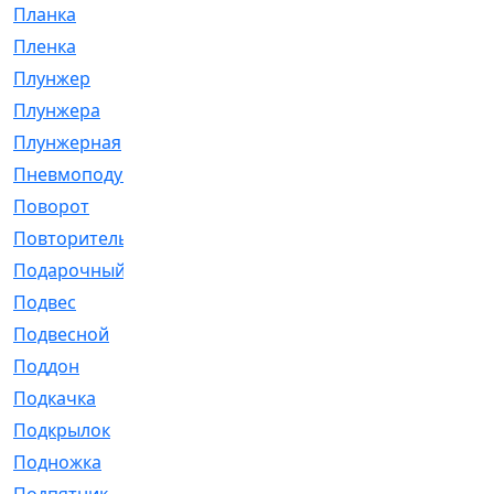
Планка
[21]
Пленка
[1]
Плунжер
[1]
Плунжера
[64]
Плунжерная
[91]
Пневмоподушка
[2]
Поворот
[12]
Повторитель
[86]
Подарочный
[3]
Подвес
[16]
Подвесной
[7]
Поддон
[18]
Подкачка
[5]
Подкрылок
[128]
Подножка
[16]