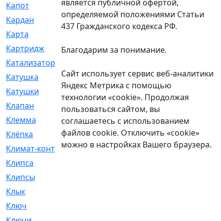
является публичной офертой,
Капот
[144]
определяемой положениями Статьи
Кардан
[131]
437 Гражданского кодекса РФ.
Карта
[2]
Картридж
[250]
Благодарим за понимание.
Катализатор
[1]
Сайт использует сервис веб-аналитики
Катушка
[2]
Яндекс Метрика с помощью
Катушки
[291]
технологии «cookie». Продолжая
Клапан
[375]
пользоваться сайтом, вы
Клемма
[5]
соглашаетесь с использованием
файлов cookie. Отключить «cookie»
Клёпка
[2]
можно в настройках Вашего браузера.
Климат-контроль
[3]
Клипса
[21]
Клипсы
[321]
Клык
[4]
Ключ
[2]
Ключи
[3]