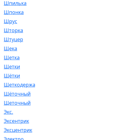
Шпилька
[215]
Шпонка
[19]
Шрус
[1107]
Шторка
[6]
Штуцер
[8]
Щека
[18]
Щетка
[31]
Щетки
[58]
Щётки
[124]
Щеткодержатель
[14]
Щёточный
[7]
Щеточный
[1]
Экс.
[4]
Эксентрик
[1]
Эксцентрик
[67]
Электро
[1]