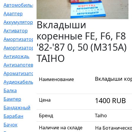
Автомобильный
[6]
Адаптер
[3]
Вкладыши
Аккумулятор
[2]
Активатор
[1]
коренные FE, F6, F8
Амортизатор
[608]
'82-'87 0, 50 (M315A)
Амортизаторы
[21]
TAIHO
Антидождь
[1]
Антизапотеватель
[1]
Ароматизатор
[35]
Вкладыши коре
Наименование
Аудиокабель
[2]
Балка
[58]
Бампер
[137]
1400
RUB
Цена
Бандажный
[6]
Бренд
Taiho
Барабан
[5]
Бачок
[40]
Наличие на складе
На Ботаническ