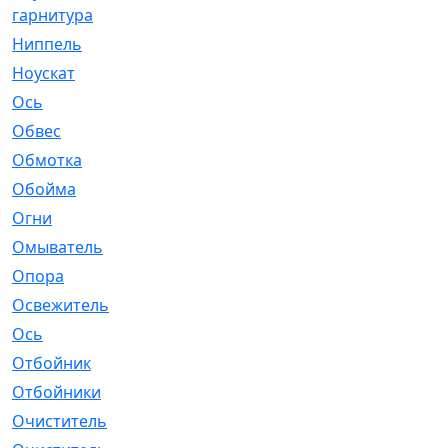
гарнитура
Ниппель
[1]
Ноускат
[53]
Оcь
[2]
Обвес
[3]
Обмотка
[4]
Обойма
[14]
Огни
[1]
Омыватель
[4]
Опора
[1]
Освежитель
[1]
Ось
[4]
Отбойник
[287]
Отбойники
[80]
Очиститель
[15]