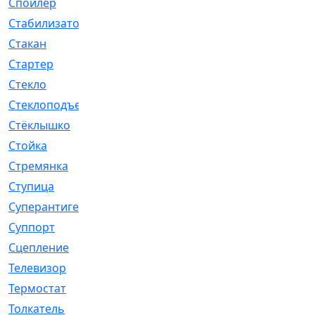
Спойлер
[29]
Стабилизатор
[596]
Стакан
[7]
Стартер
[176]
Стекло
[11]
Стеклоподъемник
[12]
Стёклышко
[20]
Стойка
[969]
Стремянка
[46]
Ступица
[775]
Суперантигель
[3]
Суппорт
[198]
Сцепление
[1]
Телевизор
[13]
Термостат
[323]
Толкатель
[4]