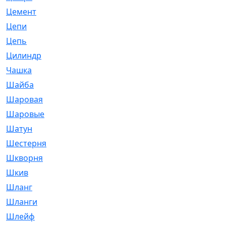
Цемент
[1]
Цепи
[314]
Цепь
[171]
Цилиндр
[55]
Чашка
[695]
Шайба
[37]
Шаровая
[900]
Шаровые
[1]
Шатун
[226]
Шестерня
[33]
Шкворня
[118]
Шкив
[129]
Шланг
[476]
Шланги
[36]
Шлейф
[70]