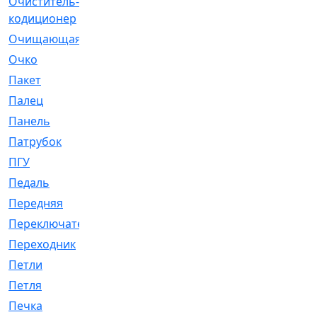
Очиститель-
[1]
кодиционер
Очищающая
[1]
Очко
[24]
Пакет
[1]
Палец
[4]
Панель
[61]
Патрубок
[248]
ПГУ
[2]
Педаль
[3]
Передняя
[22]
Переключатель
[36]
Переходник
[4]
Петли
[23]
Петля
[3]
Печка
[3]