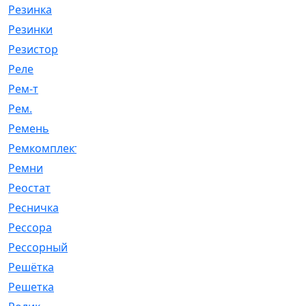
Резинка
[15]
Резинки
[6]
Резистор
[1]
Реле
[20]
Рем-т
[7]
Рем.
[2]
Ремень
[2060]
Ремкомплект
[1924]
Ремни
[21]
Реостат
[1]
Ресничка
[25]
Рессора
[51]
Рессорный
[107]
Решётка
[101]
Решетка
[21]