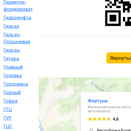
Герметик-
[3]
формирователь
Гидромуфта
[47]
Гильза
[56]
Гильзо-
[13]
Поршневая
Гильзы
[259]
Вернутьс
Гитара
[7]
Главный
[29]
Головка
[28]
Горловина
[14]
Горный
[1]
Гофра
[86]
ГТЦ
[96]
ГУР
[34]
ГЦC
[6]