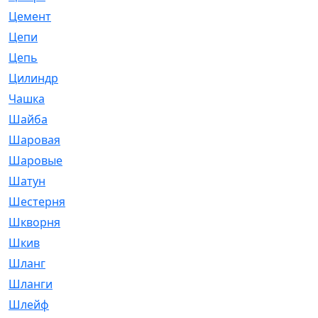
Цемент
[1]
Цепи
[314]
Цепь
[171]
Цилиндр
[55]
Чашка
[695]
Шайба
[37]
Шаровая
[900]
Шаровые
[1]
Шатун
[226]
Шестерня
[33]
Шкворня
[118]
Шкив
[129]
Шланг
[476]
Шланги
[36]
Шлейф
[70]