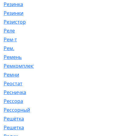
Резинка
[15]
Резинки
[6]
Резистор
[1]
Реле
[20]
Рем-т
[7]
Рем.
[2]
Ремень
[2060]
Ремкомплект
[1924]
Ремни
[21]
Реостат
[1]
Ресничка
[25]
Рессора
[51]
Рессорный
[107]
Решётка
[101]
Решетка
[21]