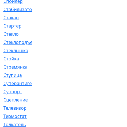
Спойлер
[29]
Стабилизатор
[596]
Стакан
[7]
Стартер
[176]
Стекло
[11]
Стеклоподъемник
[12]
Стёклышко
[20]
Стойка
[969]
Стремянка
[46]
Ступица
[775]
Суперантигель
[3]
Суппорт
[198]
Сцепление
[1]
Телевизор
[13]
Термостат
[323]
Толкатель
[4]