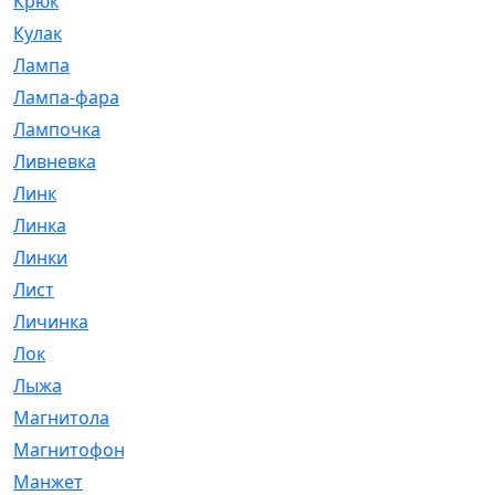
Крюк
[1]
Кулак
[9]
Лампа
[128]
Лампа-фара
[4]
Лампочка
[209]
Ливневка
[66]
Линк
[3]
Линка
[64]
Линки
[913]
Лист
[144]
Личинка
[3]
Лок
[1]
Лыжа
[23]
Магнитола
[11]
Магнитофон
[1]
Манжет
[194]