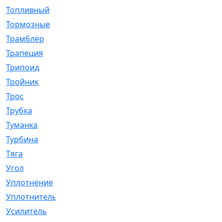
Топливный
[5]
Тормозные
[57]
Трамблёр
[54]
Трапеция
[2]
Трипоид
[16]
Тройник
[1]
Трос
[500]
Трубка
[39]
Туманка
[77]
Турбина
[69]
Тяга
[1264]
Угол
[2]
Уплотнение
[22]
Уплотнитель
[13]
Усилитель
[20]