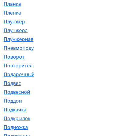
Планка
[21]
Пленка
[1]
Плунжер
[1]
Плунжера
[64]
Плунжерная
[91]
Пневмоподушка
[2]
Поворот
[12]
Повторитель
[86]
Подарочный
[3]
Подвес
[16]
Подвесной
[7]
Поддон
[18]
Подкачка
[5]
Подкрылок
[128]
Подножка
[16]