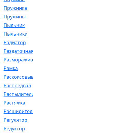
Пружинка
[1]
Пружины
[326]
Пыльник
[1202]
Пыльники
[5]
Радиатор
[916]
Раздаточная
[1]
Размораживатель
[1]
Рамка
[29]
Раскоксовывание
[4]
Распредвал
[41]
Распылители
[226]
Растяжка
[1]
Расширительный
[9]
Регулятор
[5]
Редуктор
[17]