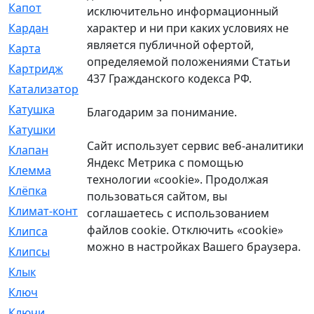
Капот
[144]
исключительно информационный
характер и ни при каких условиях не
Кардан
[131]
является публичной офертой,
Карта
[2]
определяемой положениями Статьи
Картридж
[250]
437 Гражданского кодекса РФ.
Катализатор
[1]
Катушка
[2]
Благодарим за понимание.
Катушки
[291]
Сайт использует сервис веб-аналитики
Клапан
[375]
Яндекс Метрика с помощью
Клемма
[5]
технологии «cookie». Продолжая
Клёпка
[2]
пользоваться сайтом, вы
Климат-контроль
[3]
соглашаетесь с использованием
файлов cookie. Отключить «cookie»
Клипса
[21]
можно в настройках Вашего браузера.
Клипсы
[321]
Клык
[4]
Ключ
[2]
Ключи
[3]