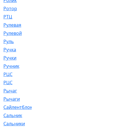
Ролик
[790]
Ротор
[2]
РТЦ
[475]
Рулевая
[974]
Рулевой
[585]
Руль
[12]
Ручка
[29]
Ручки
[3]
Ручник
[11]
РЦC
[12]
РЦС
[84]
Рычаг
[588]
Рычаги
[3]
Сайлентблок
[4208]
Сальник
[4340]
Сальники
[123]