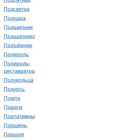
Подпятник
[1]
Подсветка
[1]
Подушка
[1540]
Подшипник
[1825]
Подшипники
[106]
Подъёмник
[1]
Полироль
[1]
Полироль-
[1]
реставратор
Полукольца
[107]
Полуось
[43]
Помпа
[537]
Пороги
[1]
Портативный
[1]
Поршень
[5]
Поршня
[833]