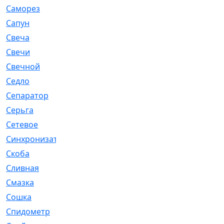
Саморез
[23]
Сапун
[33]
Свеча
[457]
Свечи
[272]
Свечной
[2]
Седло
[7]
Сепаратор
[6]
Серьга
[27]
Сетевое
[6]
Синхронизатор
[1]
Скоба
[4]
Сливная
[6]
Смазка
[24]
Сошка
[8]
Спидометр
[48]