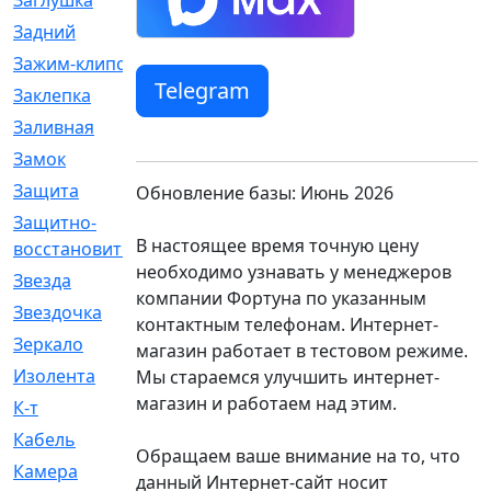
Заглушка
[21]
Задний
[528]
Зажим-клипса
[1]
Telegram
Заклепка
[1]
Заливная
[4]
Замок
[12]
Защита
[79]
Обновление базы: Июнь 2026
Защитно-
[4]
В настоящее время точную цену
восстановительный
необходимо узнавать у менеджеров
Звезда
[1]
компании Фортуна по указанным
Звездочка
[5]
контактным телефонам. Интернет-
Зеркало
[369]
магазин работает в тестовом режиме.
Изолента
[1]
Мы стараемся улучшить интернет-
магазин и работаем над этим.
К-т
[13]
Кабель
[50]
Обращаем ваше внимание на то, что
Камера
[4]
данный Интернет-сайт носит