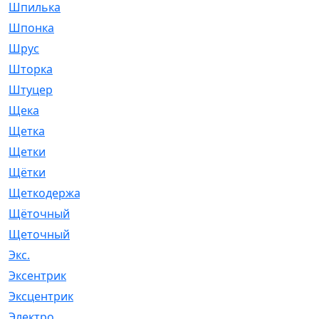
Шпилька
[215]
Шпонка
[19]
Шрус
[1107]
Шторка
[6]
Штуцер
[8]
Щека
[18]
Щетка
[31]
Щетки
[58]
Щётки
[124]
Щеткодержатель
[14]
Щёточный
[7]
Щеточный
[1]
Экс.
[4]
Эксентрик
[1]
Эксцентрик
[67]
Электро
[1]