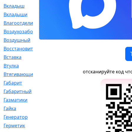
Вкладыш
[41]
Вкладыши
[1131]
Влагоотделитель
[2]
Воздухозаборник
[2]
Воздушный
[1]
Восстановительный
[1]
Вставка
[168]
Втулка
[1875]
отсканируйте код чт
Втягивающий
[22]
Габарит
[286]
Габаритный
[6]
Газматики
[117]
Гайка
[104]
Генератор
[148]
Герметик
[15]