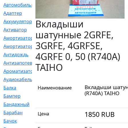
Автомобильный
[6]
Адаптер
[3]
Вкладыши
Аккумулятор
[2]
Активатор
[1]
шатунные 2GRFE,
Амортизатор
[608]
3GRFE, 4GRFSE,
Амортизаторы
[21]
4GRFE 0, 50 (R740A)
Антидождь
[1]
Антизапотеватель
[1]
TAIHO
Ароматизатор
[35]
Аудиокабель
[2]
Вкладыши шатунн
Балка
Наименование
[58]
(R740A) TAIHO
Бампер
[137]
Бандажный
[6]
Барабан
[5]
1850
RUB
Цена
Бачок
[40]