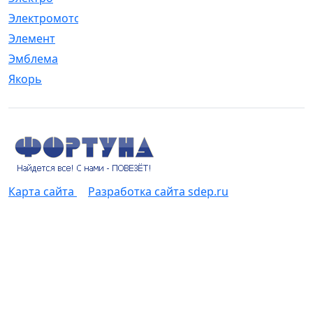
Электромотор
[1]
Элемент
[5]
Эмблема
[1]
Якорь
[4]
Карта сайта
Разработка сайта sdep.ru