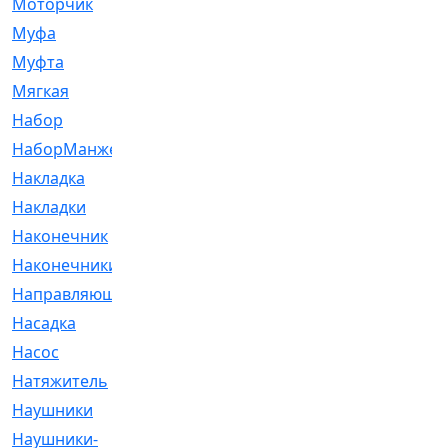
Моторчик
[6]
Муфа
[1]
Муфта
[9]
Мягкая
[3]
Набор
[6]
НаборМанжетГТЦ
[33]
Накладка
[51]
Накладки
[1]
Наконечник
[743]
Наконечники
[119]
Направляющая
[43]
Насадка
[16]
Насос
[356]
Натяжитель
[125]
Наушники
[8]
Наушники-
[2]