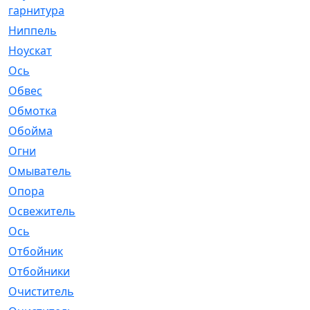
гарнитура
Ниппель
[1]
Ноускат
[53]
Оcь
[2]
Обвес
[3]
Обмотка
[4]
Обойма
[14]
Огни
[1]
Омыватель
[4]
Опора
[1]
Освежитель
[1]
Ось
[4]
Отбойник
[287]
Отбойники
[80]
Очиститель
[15]