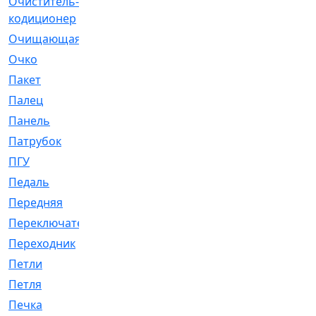
Очиститель-
[1]
кодиционер
Очищающая
[1]
Очко
[24]
Пакет
[1]
Палец
[4]
Панель
[61]
Патрубок
[248]
ПГУ
[2]
Педаль
[3]
Передняя
[22]
Переключатель
[36]
Переходник
[4]
Петли
[23]
Петля
[3]
Печка
[3]