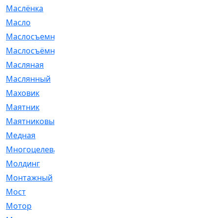
Маслёнка
[4]
Масло
[66]
Маслосъемные
[26]
Маслосъёмные
[480]
Масляная
[1]
Маслянный
[54]
Маховик
[6]
Маятник
[5]
Маятниковый
[13]
Медная
[2]
Многоцелевая
[1]
Молдинг
[14]
Монтажный
[1]
Мост
[10]
Мотор
[212]