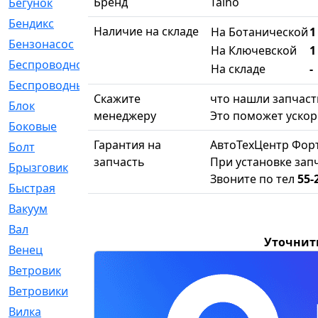
Бренд
Taiho
Бегунок
[21]
Бендикс
[26]
Наличие на складе
На Ботанической
1
Бензонасос
[17]
На Ключевской
1
Беспроводное
[2]
На складе
-
Беспроводные
[1]
Скажите
что нашли запчасть
Блок
[81]
менеджеру
Это поможет ускор
Боковые
[4]
Гарантия на
АвтоТехЦентр Фор
Болт
[247]
запчасть
При установке запч
Брызговик
[77]
Звоните по тел
55-
Быстрая
[2]
Вакуум
[23]
Вал
[194]
Уточнит
Венец
[16]
Ветровик
[132]
Ветровики
[2]
Вилка
[15]