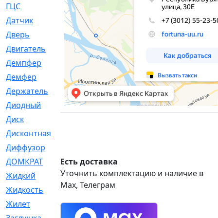
ГЦС
[74]
Датчик
[969]
Дверь
[249]
Двигатель
[64]
Демпфер
[2]
Демфер
[1]
Держатель
[5]
Диодный
[3]
Диск
[418]
Дисконтная
[1]
Диффузор
[1]
ДОМКРАТ
Есть доставка
[1]
Уточнить комплектацию и наличие в
Жидкий
[5]
Max, Телеграм
Жидкость
[80]
Жилет
[1]