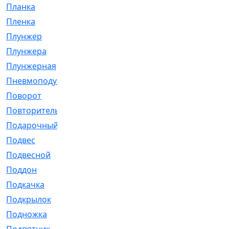
Планка
[21]
Пленка
[1]
Плунжер
[1]
Плунжера
[64]
Плунжерная
[91]
Пневмоподушка
[2]
Поворот
[12]
Повторитель
[86]
Подарочный
[3]
Подвес
[16]
Подвесной
[7]
Поддон
[18]
Подкачка
[5]
Подкрылок
[128]
Подножка
[16]