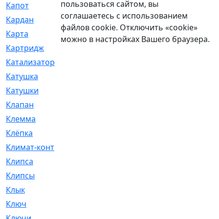
пользоваться сайтом, вы
Капот
[144]
соглашаетесь с использованием
Кардан
[131]
файлов cookie. Отключить «cookie»
Карта
[2]
можно в настройках Вашего браузера.
Картридж
[250]
Катализатор
[1]
Катушка
[2]
Катушки
[291]
Клапан
[375]
Клемма
[5]
Клёпка
[2]
Климат-контроль
[3]
Клипса
[21]
Клипсы
[321]
Клык
[4]
Ключ
[2]
Ключи
[3]