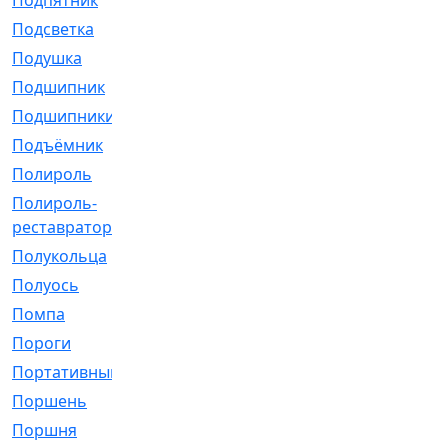
Подпятник
[1]
Подсветка
[1]
Подушка
[1540]
Подшипник
[1825]
Подшипники
[106]
Подъёмник
[1]
Полироль
[1]
Полироль-
[1]
реставратор
Полукольца
[107]
Полуось
[43]
Помпа
[537]
Пороги
[1]
Портативный
[1]
Поршень
[5]
Поршня
[833]