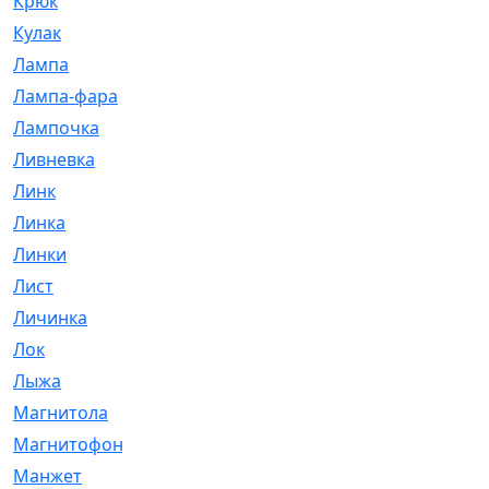
Крюк
[1]
Кулак
[9]
Лампа
[128]
Лампа-фара
[4]
Лампочка
[209]
Ливневка
[66]
Линк
[3]
Линка
[64]
Линки
[913]
Лист
[144]
Личинка
[3]
Лок
[1]
Лыжа
[23]
Магнитола
[11]
Магнитофон
[1]
Манжет
[194]