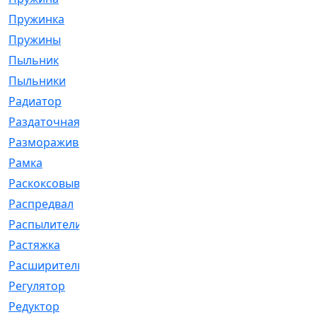
Пружинка
[1]
Пружины
[326]
Пыльник
[1202]
Пыльники
[5]
Радиатор
[916]
Раздаточная
[1]
Размораживатель
[1]
Рамка
[29]
Раскоксовывание
[4]
Распредвал
[41]
Распылители
[226]
Растяжка
[1]
Расширительный
[9]
Регулятор
[5]
Редуктор
[17]