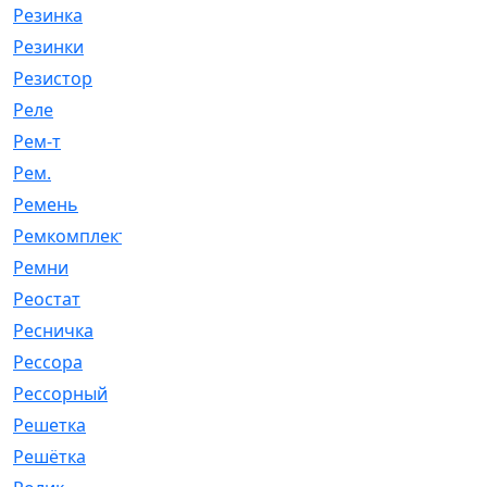
Резинка
[15]
Резинки
[6]
Резистор
[1]
Реле
[20]
Рем-т
[7]
Рем.
[2]
Ремень
[2060]
Ремкомплект
[1924]
Ремни
[21]
Реостат
[1]
Ресничка
[25]
Рессора
[51]
Рессорный
[107]
Решетка
[21]
Решётка
[101]