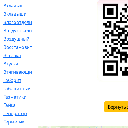
Вкладыш
[41]
Вкладыши
[1131]
Влагоотделитель
[2]
Воздухозаборник
[2]
Воздушный
[1]
Восстановительный
[1]
Вставка
[168]
Втулка
[1875]
Втягивающий
[22]
Габарит
[286]
Габаритный
[6]
Газматики
[117]
Гайка
[104]
Вернутьс
Генератор
[148]
Герметик
[15]