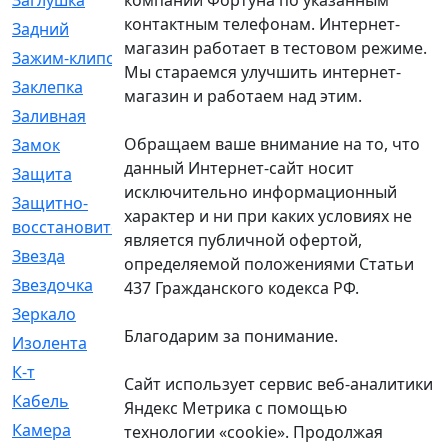
Заглушка
[21]
контактным телефонам. Интернет-
Задний
[528]
магазин работает в тестовом режиме.
Зажим-клипса
[1]
Мы стараемся улучшить интернет-
Заклепка
[1]
магазин и работаем над этим.
Заливная
[4]
Обращаем ваше внимание на то, что
Замок
[12]
данный Интернет-сайт носит
Защита
[79]
исключительно информационный
Защитно-
[4]
характер и ни при каких условиях не
восстановительный
является публичной офертой,
Звезда
[1]
определяемой положениями Статьи
Звездочка
[5]
437 Гражданского кодекса РФ.
Зеркало
[369]
Благодарим за понимание.
Изолента
[1]
К-т
[13]
Сайт использует сервис веб-аналитики
Кабель
[50]
Яндекс Метрика с помощью
Камера
[4]
технологии «cookie». Продолжая