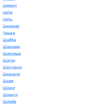
Цемент
[1]
Цепи
[314]
Цепь
[171]
Цилиндр
[55]
Чашка
[695]
Шайба
[37]
Шаровая
[900]
Шаровые
[1]
Шатун
[226]
Шестерня
[33]
Шкворня
[118]
Шкив
[129]
Шланг
[476]
Шланги
[36]
Шлейф
[70]