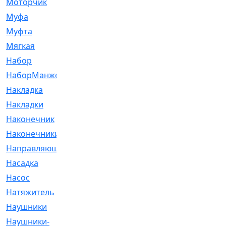
Моторчик
[6]
Муфа
[1]
Муфта
[9]
Мягкая
[3]
Набор
[6]
НаборМанжетГТЦ
[33]
Накладка
[51]
Накладки
[1]
Наконечник
[743]
Наконечники
[119]
Направляющая
[43]
Насадка
[16]
Насос
[356]
Натяжитель
[125]
Наушники
[8]
Наушники-
[2]