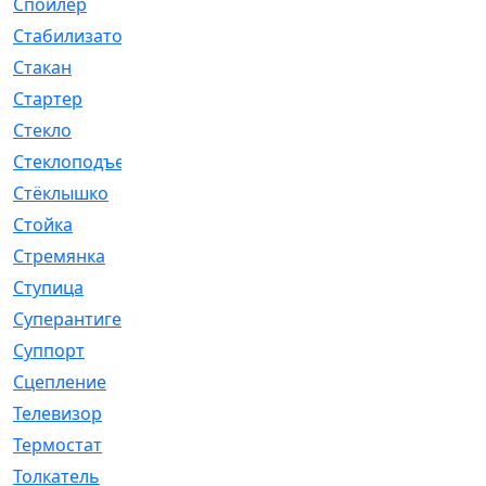
Спойлер
[29]
Стабилизатор
[596]
Стакан
[7]
Стартер
[176]
Стекло
[11]
Стеклоподъемник
[12]
Стёклышко
[20]
Стойка
[969]
Стремянка
[46]
Ступица
[775]
Суперантигель
[3]
Суппорт
[198]
Сцепление
[1]
Телевизор
[13]
Термостат
[323]
Толкатель
[4]