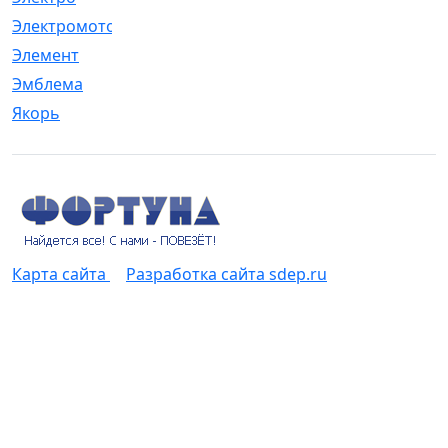
Электромотор
[1]
Элемент
[5]
Эмблема
[1]
Якорь
[4]
Карта сайта
Разработка сайта sdep.ru