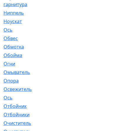
гарнитура
Ниппель
[1]
Ноускат
[53]
Оcь
[2]
Обвес
[3]
Обмотка
[4]
Обойма
[14]
Огни
[1]
Омыватель
[4]
Опора
[1]
Освежитель
[1]
Ось
[4]
Отбойник
[287]
Отбойники
[80]
Очиститель
[15]