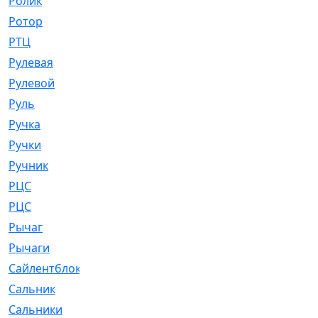
Ролик
[790]
Ротор
[2]
РТЦ
[475]
Рулевая
[974]
Рулевой
[585]
Руль
[12]
Ручка
[29]
Ручки
[3]
Ручник
[11]
РЦC
[12]
РЦС
[84]
Рычаг
[588]
Рычаги
[3]
Сайлентблок
[4208]
Сальник
[4340]
Сальники
[123]