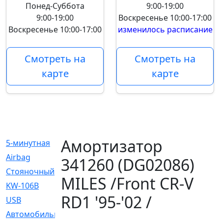
Понед-Суббота
9:00-19:00
9:00-19:00
Воскресенье
10:00-17:00
Воскресенье
10:00-17:00
изменилось расписание
Смотреть на
Смотреть на
карте
карте
Амортизатор
5-минутная
[1]
Airbag
[18]
341260 (DG02086)
Cтояночный
[1]
MILES /Front CR-V
KW-106B
[0]
RD1 '95-'02 /
USB
[6]
Автомобильное
[6]