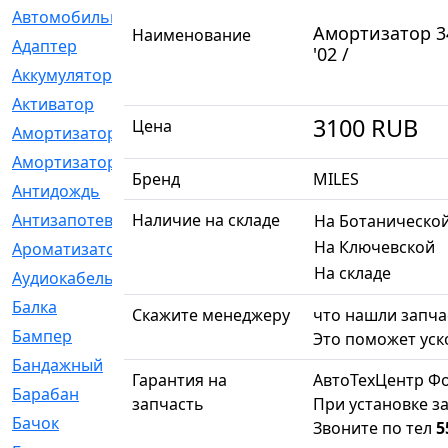
Автомобильный
[6]
Амортизатор 34
Наименование
Адаптер
[3]
'02 /
Аккумулятор
[2]
Активатор
[1]
3100
RUB
Цена
Амортизатор
[608]
Амортизаторы
[21]
Бренд
MILES
Антидождь
[1]
Антизапотеватель
Наличие на складе
[1]
На Ботаническо
На Ключевской
Ароматизатор
[35]
На складе
Аудиокабель
[2]
Балка
[58]
Скажите менеджеру
что нашли запчас
Бампер
[137]
Это поможет уск
Бандажный
[6]
Гарантия на
АвтоТехЦентр Ф
Барабан
[5]
запчасть
При установке за
Бачок
[40]
Звоните по тел
5