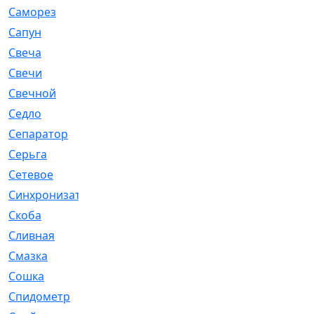
Саморез
[23]
Сапун
[33]
Свеча
[457]
Свечи
[272]
Свечной
[2]
Седло
[7]
Сепаратор
[6]
Серьга
[27]
Сетевое
[6]
Синхронизатор
[1]
Скоба
[4]
Сливная
[6]
Смазка
[24]
Сошка
[8]
Спидометр
[48]