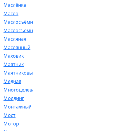
Маслёнка
[4]
Масло
[66]
Маслосъёмные
[480]
Маслосъемные
[26]
Масляная
[1]
Маслянный
[54]
Маховик
[6]
Маятник
[5]
Маятниковый
[13]
Медная
[2]
Многоцелевая
[1]
Молдинг
[14]
Монтажный
[1]
Мост
[10]
Мотор
[212]