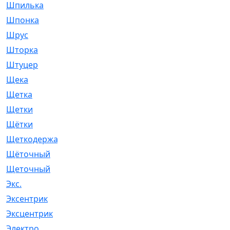
Шпилька
[215]
Шпонка
[19]
Шрус
[1107]
Шторка
[6]
Штуцер
[8]
Щека
[18]
Щетка
[31]
Щетки
[58]
Щётки
[124]
Щеткодержатель
[14]
Щёточный
[7]
Щеточный
[1]
Экс.
[4]
Эксентрик
[1]
Эксцентрик
[67]
Электро
[1]