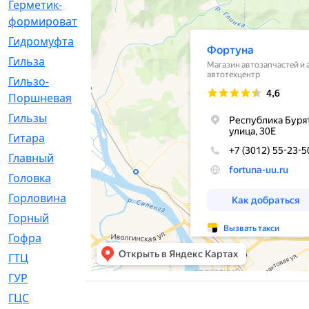
Герметик-
[3]
формирователь
Гидромуфта
[47]
Гильза
[56]
Гильзо-
[13]
Поршневая
Гильзы
[259]
Гитара
[7]
Главный
[29]
Головка
[28]
Горловина
[14]
Горный
[1]
Гофра
[86]
ГТЦ
[96]
ГУР
[34]
ГЦC
[6]