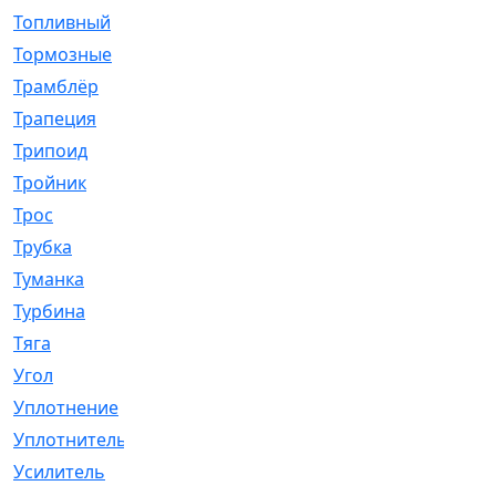
Топливный
[5]
Тормозные
[57]
Трамблёр
[54]
Трапеция
[2]
Трипоид
[16]
Тройник
[1]
Трос
[500]
Трубка
[39]
Туманка
[77]
Турбина
[69]
Тяга
[1264]
Угол
[2]
Уплотнение
[22]
Уплотнитель
[13]
Усилитель
[20]