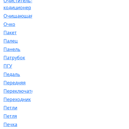
Очиститель-
[1]
кодиционер
Очищающая
[1]
Очко
[24]
Пакет
[1]
Палец
[4]
Панель
[61]
Патрубок
[248]
ПГУ
[2]
Педаль
[3]
Передняя
[22]
Переключатель
[36]
Переходник
[4]
Петли
[23]
Петля
[3]
Печка
[3]