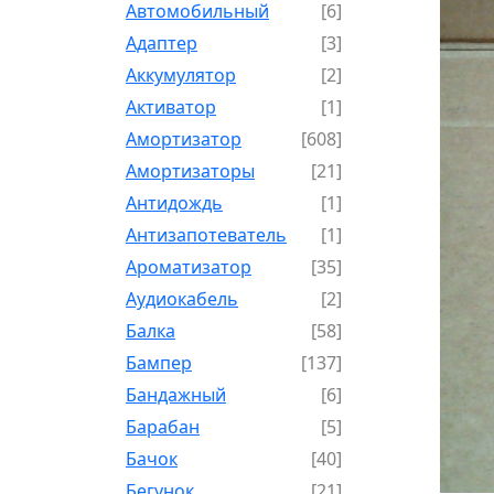
Автомобильный
[6]
Адаптер
[3]
Аккумулятор
[2]
Активатор
[1]
Амортизатор
[608]
Амортизаторы
[21]
Антидождь
[1]
Антизапотеватель
[1]
Ароматизатор
[35]
Аудиокабель
[2]
Балка
[58]
Бампер
[137]
Бандажный
[6]
Барабан
[5]
Бачок
[40]
Бегунок
[21]