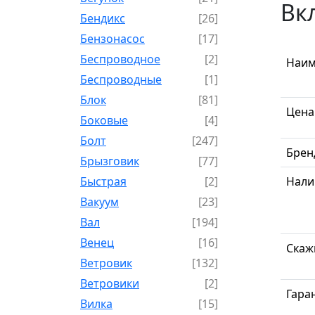
Вк
Бендикс
[26]
Бензонасос
[17]
Беспроводное
[2]
Наим
Беспроводные
[1]
Блок
[81]
Цена
Боковые
[4]
Болт
[247]
Брен
Брызговик
[77]
Быстрая
[2]
Нали
Вакуум
[23]
Вал
[194]
Венец
[16]
Скаж
Ветровик
[132]
Ветровики
[2]
Гара
Вилка
[15]