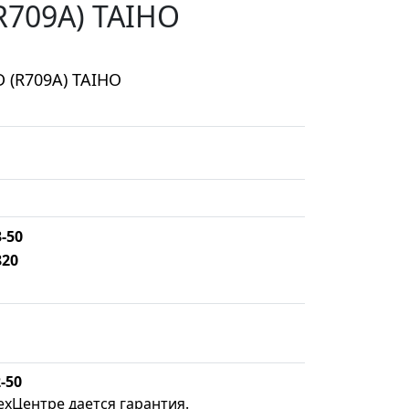
R709A) TAIHO
 (R709A) TAIHO
3-50
820
-50
ехЦентре дается гарантия.