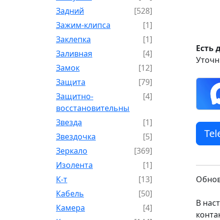
Задний
[528]
Зажим-клипса
[1]
Заклепка
[1]
Есть 
Заливная
[4]
Уточн
Замок
[12]
Защита
[79]
Защитно-
[4]
восстановительный
Звезда
[1]
Te
Звездочка
[5]
Зеркало
[369]
Изолента
[1]
К-т
[13]
Обнов
Кабель
[50]
В нас
Камера
[4]
конта