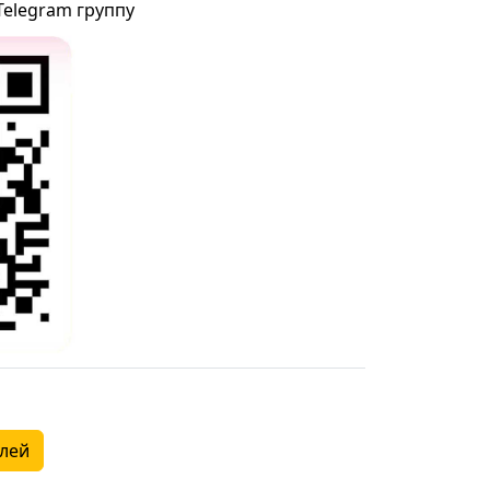
Telegram группу
алей