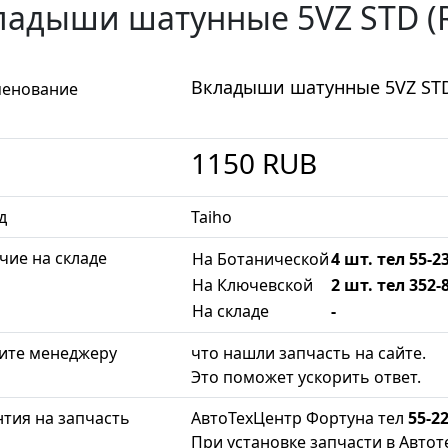
ладыши шатунные 5VZ STD (
Вкладыши шатунные 5VZ STD
енование
1150
RUB
д
Taiho
чие на складе
На Ботанической
4 шт. тел 55-2
На Ключевской
2 шт. тел 352-
На складе
-
ите менеджеру
что нашли запчасть на сайте.
Это поможет ускорить ответ.
нтия на запчасть
АвтоТехЦентр Фортуна тел
55-22
При установке запчасти в Автот