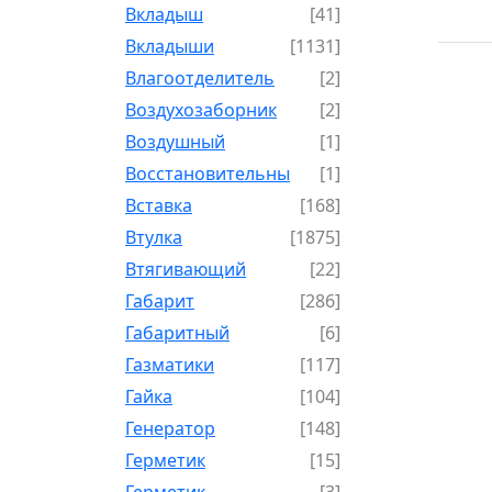
Вкладыш
[41]
Вкладыши
[1131]
Влагоотделитель
[2]
Воздухозаборник
[2]
Воздушный
[1]
Восстановительный
[1]
Вставка
[168]
Втулка
[1875]
Втягивающий
[22]
Габарит
[286]
Габаритный
[6]
Газматики
[117]
Гайка
[104]
Генератор
[148]
Герметик
[15]
Герметик-
[3]