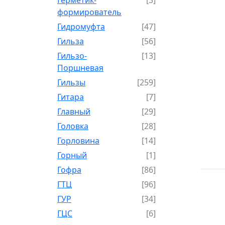
формирователь
Гидромуфта
[47]
Гильза
[56]
Гильзо-
[13]
Поршневая
Гильзы
[259]
Гитара
[7]
Главный
[29]
Головка
[28]
Горловина
[14]
Горный
[1]
Гофра
[86]
ГТЦ
[96]
ГУР
[34]
ГЦC
[6]