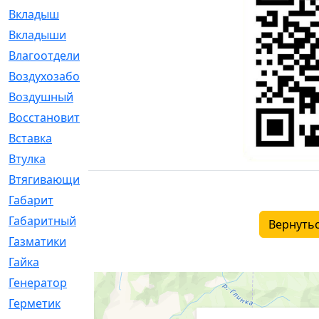
Вкладыш
[41]
Вкладыши
[1131]
Влагоотделитель
[2]
Воздухозаборник
[2]
Воздушный
[1]
Восстановительный
[1]
Вставка
[168]
Втулка
[1875]
Втягивающий
[22]
Габарит
[286]
Габаритный
[6]
Вернутьс
Газматики
[117]
Гайка
[104]
Генератор
[148]
Герметик
[15]