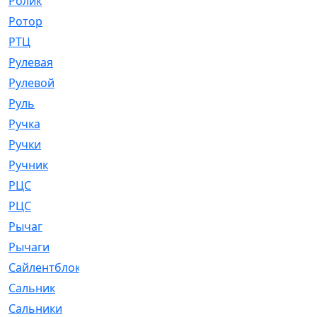
Ролик
[790]
Ротор
[2]
РТЦ
[475]
Рулевая
[974]
Рулевой
[585]
Руль
[12]
Ручка
[29]
Ручки
[3]
Ручник
[11]
РЦC
[12]
РЦС
[84]
Рычаг
[588]
Рычаги
[3]
Сайлентблок
[4208]
Сальник
[4340]
Сальники
[123]