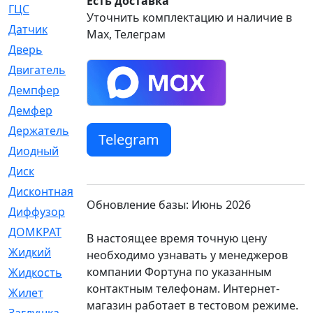
Есть доставка
ГЦС
[74]
Уточнить комплектацию и наличие в
Датчик
[969]
Max, Телеграм
Дверь
[249]
Двигатель
[64]
Демпфер
[2]
Демфер
[1]
Держатель
[5]
Telegram
Диодный
[3]
Диск
[418]
Дисконтная
[1]
Обновление базы: Июнь 2026
Диффузор
[1]
ДОМКРАТ
[1]
В настоящее время точную цену
Жидкий
[5]
необходимо узнавать у менеджеров
компании Фортуна по указанным
Жидкость
[80]
контактным телефонам. Интернет-
Жилет
[1]
магазин работает в тестовом режиме.