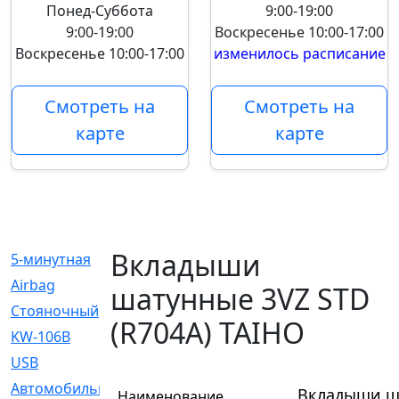
Понед-Суббота
9:00-19:00
9:00-19:00
Воскресенье
10:00-17:00
Воскресенье
10:00-17:00
изменилось расписание
Смотреть на
Смотреть на
карте
карте
Вкладыши
5-минутная
[1]
Airbag
[18]
шатунные 3VZ STD
Cтояночный
[1]
(R704A) TAIHO
KW-106B
[0]
USB
[6]
Автомобильное
[6]
Вкладыши ша
Наименование