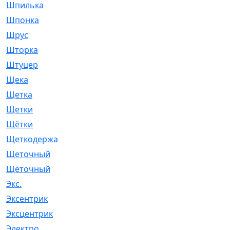
Шпилька
[215]
Шпонка
[19]
Шрус
[1107]
Шторка
[6]
Штуцер
[8]
Щека
[18]
Щетка
[31]
Щетки
[58]
Щётки
[124]
Щеткодержатель
[14]
Щеточный
[1]
Щёточный
[7]
Экс.
[4]
Эксентрик
[1]
Эксцентрик
[67]
Электро
[1]