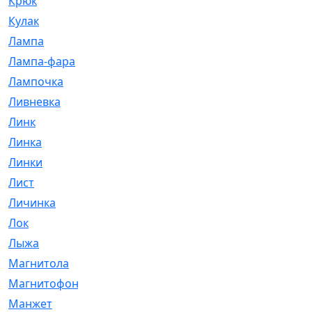
Крюк
[1]
Кулак
[9]
Лампа
[128]
Лампа-фара
[4]
Лампочка
[209]
Ливневка
[66]
Линк
[3]
Линка
[64]
Линки
[913]
Лист
[144]
Личинка
[3]
Лок
[1]
Лыжа
[23]
Магнитола
[11]
Магнитофон
[1]
Манжет
[194]