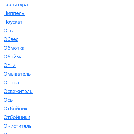
гарнитура
Ниппель
[1]
Ноускат
[53]
Оcь
[2]
Обвес
[3]
Обмотка
[4]
Обойма
[14]
Огни
[1]
Омыватель
[4]
Опора
[1]
Освежитель
[1]
Ось
[4]
Отбойник
[287]
Отбойники
[80]
Очиститель
[15]