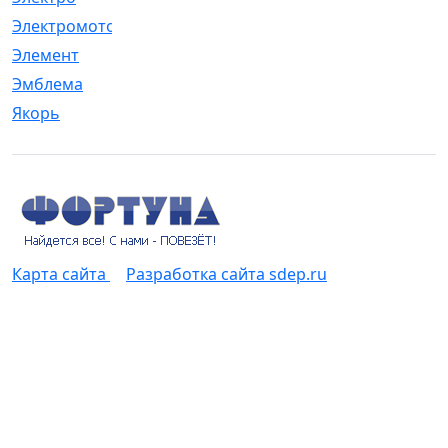
Электромотор
[1]
Элемент
[5]
Эмблема
[1]
Якорь
[4]
Карта сайта
Разработка сайта sdep.ru