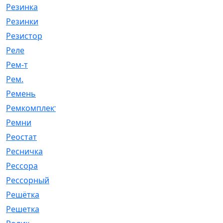
Резинка
[15]
Резинки
[6]
Резистор
[1]
Реле
[20]
Рем-т
[7]
Рем.
[2]
Ремень
[2060]
Ремкомплект
[1924]
Ремни
[21]
Реостат
[1]
Ресничка
[25]
Рессора
[51]
Рессорный
[107]
Решётка
[101]
Решетка
[21]