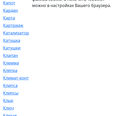
Капот
[144]
можно в настройках Вашего браузера.
Кардан
[131]
Карта
[2]
Картридж
[250]
Катализатор
[1]
Катушка
[2]
Катушки
[291]
Клапан
[375]
Клемма
[5]
Клёпка
[2]
Климат-контроль
[3]
Клипса
[21]
Клипсы
[321]
Клык
[4]
Ключ
[2]
Ключи
[3]