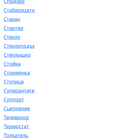
Спойлер
[29]
Стабилизатор
[596]
Стакан
[7]
Стартер
[176]
Стекло
[11]
Стеклоподъемник
[12]
Стёклышко
[20]
Стойка
[969]
Стремянка
[46]
Ступица
[775]
Суперантигель
[3]
Суппорт
[198]
Сцепление
[1]
Телевизор
[13]
Термостат
[323]
Толкатель
[4]