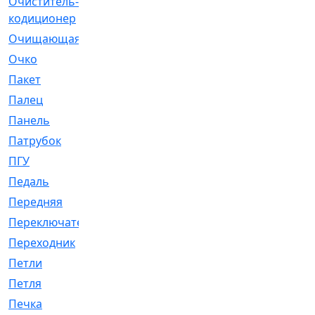
Очиститель-
[1]
кодиционер
Очищающая
[1]
Очко
[24]
Пакет
[1]
Палец
[4]
Панель
[61]
Патрубок
[248]
ПГУ
[2]
Педаль
[3]
Передняя
[22]
Переключатель
[36]
Переходник
[4]
Петли
[23]
Петля
[3]
Печка
[3]