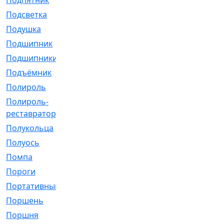
Подпятник
[1]
Подсветка
[1]
Подушка
[1540]
Подшипник
[1825]
Подшипники
[106]
Подъёмник
[1]
Полироль
[1]
Полироль-
[1]
реставратор
Полукольца
[107]
Полуось
[43]
Помпа
[537]
Пороги
[1]
Портативный
[1]
Поршень
[5]
Поршня
[833]