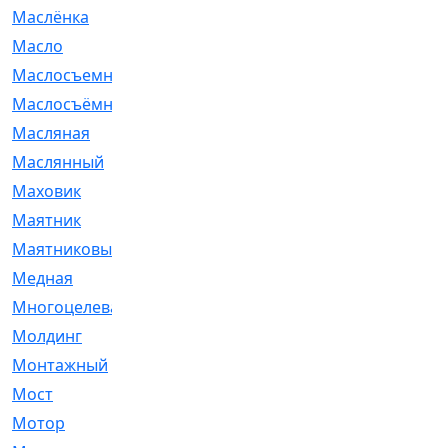
Маслёнка
[4]
Масло
[66]
Маслосъемные
[26]
Маслосъёмные
[480]
Масляная
[1]
Маслянный
[54]
Маховик
[6]
Маятник
[5]
Маятниковый
[13]
Медная
[2]
Многоцелевая
[1]
Молдинг
[14]
Монтажный
[1]
Мост
[10]
Мотор
[212]