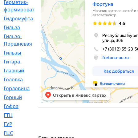
Герметик-
[3]
формирователь
Гидромуфта
[47]
Гильза
[56]
Гильзо-
[13]
Поршневая
Гильзы
[259]
Гитара
[7]
Главный
[29]
Головка
[28]
Горловина
[14]
Горный
[1]
Гофра
[86]
ГТЦ
[96]
ГУР
[34]
ГЦC
[6]