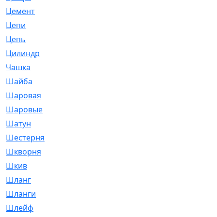
Цемент
[1]
Цепи
[314]
Цепь
[171]
Цилиндр
[55]
Чашка
[695]
Шайба
[37]
Шаровая
[900]
Шаровые
[1]
Шатун
[226]
Шестерня
[33]
Шкворня
[118]
Шкив
[129]
Шланг
[476]
Шланги
[36]
Шлейф
[70]