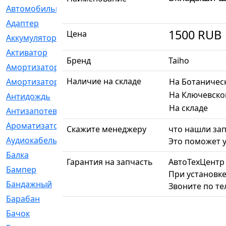
Автомобильный
[6]
Адаптер
[3]
1500
RUB
Цена
Аккумулятор
[2]
Активатор
[1]
Бренд
Taiho
Амортизатор
[608]
Наличие на складе
Амортизаторы
[21]
На Ботаничес
На Ключевско
Антидождь
[1]
На складе
Антизапотеватель
[1]
Ароматизатор
[35]
Скажите менеджеру
что нашли зап
Аудиокабель
[2]
Это поможет у
Балка
[58]
Гарантия на запчасть
АвтоТехЦентр
Бампер
[137]
При установке
Бандажный
[6]
Звоните по т
Барабан
[5]
Бачок
[40]