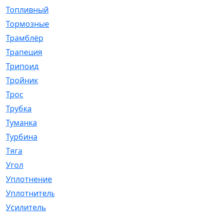
Топливный
[5]
Тормозные
[57]
Трамблёр
[54]
Трапеция
[2]
Трипоид
[16]
Тройник
[1]
Трос
[500]
Трубка
[39]
Туманка
[77]
Турбина
[69]
Тяга
[1264]
Угол
[2]
Уплотнение
[22]
Уплотнитель
[13]
Усилитель
[20]