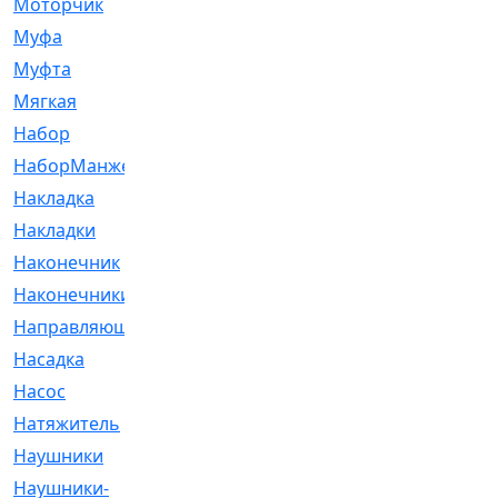
Моторчик
[6]
Муфа
[1]
Муфта
[9]
Мягкая
[3]
Набор
[6]
НаборМанжетГТЦ
[33]
Накладка
[51]
Накладки
[1]
Наконечник
[743]
Наконечники
[119]
Направляющая
[43]
Насадка
[16]
Насос
[356]
Натяжитель
[125]
Наушники
[8]
Наушники-
[2]