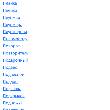
Планка
[21]
Пленка
[1]
Плунжер
[1]
Плунжера
[64]
Плунжерная
[91]
Пневмоподушка
[2]
Поворот
[12]
Повторитель
[86]
Подарочный
[3]
Подвес
[16]
Подвесной
[7]
Поддон
[18]
Подкачка
[5]
Подкрылок
[128]
Подножка
[16]