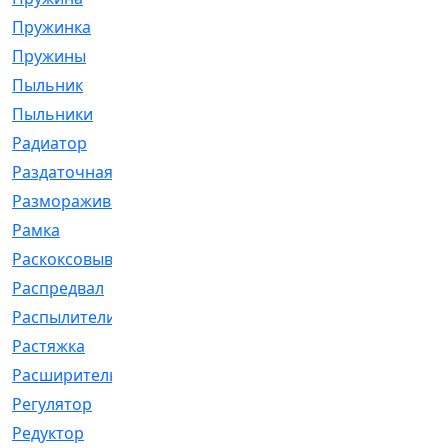
Пружинка
[1]
Пружины
[326]
Пыльник
[1202]
Пыльники
[5]
Радиатор
[916]
Раздаточная
[1]
Размораживатель
[1]
Рамка
[29]
Раскоксовывание
[4]
Распредвал
[41]
Распылители
[226]
Растяжка
[1]
Расширительный
[9]
Регулятор
[5]
Редуктор
[17]