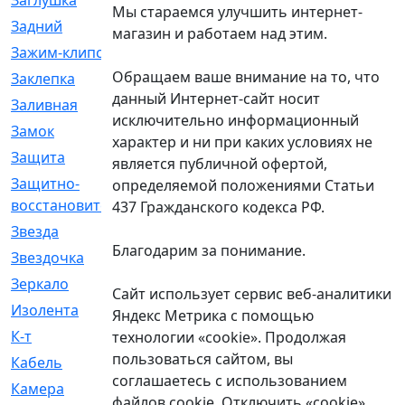
Заглушка
[21]
Мы стараемся улучшить интернет-
Задний
[528]
магазин и работаем над этим.
Зажим-клипса
[1]
Обращаем ваше внимание на то, что
Заклепка
[1]
данный Интернет-сайт носит
Заливная
[4]
исключительно информационный
Замок
[12]
характер и ни при каких условиях не
Защита
[79]
является публичной офертой,
Защитно-
[4]
определяемой положениями Статьи
восстановительный
437 Гражданского кодекса РФ.
Звезда
[1]
Благодарим за понимание.
Звездочка
[5]
Зеркало
[369]
Сайт использует сервис веб-аналитики
Изолента
[1]
Яндекс Метрика с помощью
К-т
[13]
технологии «cookie». Продолжая
пользоваться сайтом, вы
Кабель
[50]
соглашаетесь с использованием
Камера
[4]
файлов cookie. Отключить «cookie»