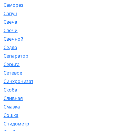
Саморез
[23]
Сапун
[33]
Свеча
[457]
Свечи
[272]
Свечной
[2]
Седло
[7]
Сепаратор
[6]
Серьга
[27]
Сетевое
[6]
Синхронизатор
[1]
Скоба
[4]
Сливная
[6]
Смазка
[24]
Сошка
[8]
Спидометр
[48]