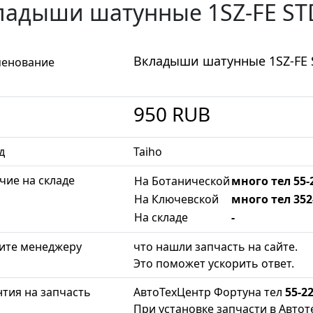
ладыши шатунные 1SZ-FE STD
Вкладыши шатунные 1SZ-FE S
енование
950
RUB
д
Taiho
чие на складе
На Ботанической
много тел 55-
На Ключевской
много тел 352
На складе
-
ите менеджеру
что нашли запчасть на сайте.
Это поможет ускорить ответ.
нтия на запчасть
АвтоТехЦентр Фортуна тел
55-22
При установке запчасти в Автот