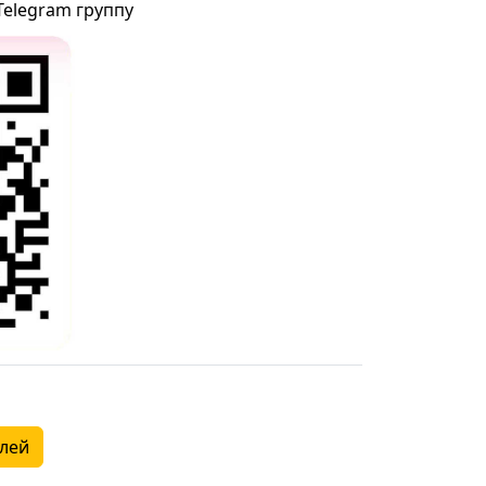
Telegram группу
алей