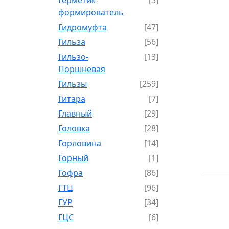
формирователь
Гидромуфта
[47]
Гильза
[56]
Гильзо-
[13]
Поршневая
Гильзы
[259]
Гитара
[7]
Главный
[29]
Головка
[28]
Горловина
[14]
Горный
[1]
Гофра
[86]
ГТЦ
[96]
ГУР
[34]
ГЦC
[6]