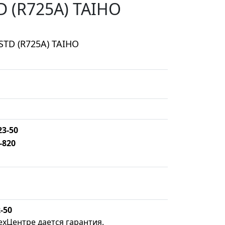
 (R725A) TAIHO
TD (R725A) TAIHO
23-50
-820
-50
ехЦентре дается гарантия.