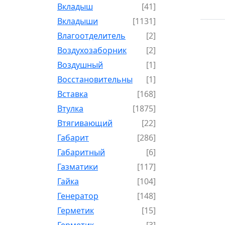
Вкладыш
[41]
Вкладыши
[1131]
Влагоотделитель
[2]
Воздухозаборник
[2]
Воздушный
[1]
Восстановительный
[1]
Вставка
[168]
Втулка
[1875]
Втягивающий
[22]
Габарит
[286]
Габаритный
[6]
Газматики
[117]
Гайка
[104]
Генератор
[148]
Герметик
[15]
Герметик-
[3]