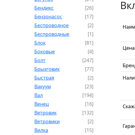
Вк
Бендикс
[26]
Бензонасос
[17]
Беспроводное
[2]
Наим
Беспроводные
[1]
Блок
[81]
Цена
Боковые
[4]
Болт
[247]
Брен
Брызговик
[77]
Быстрая
[2]
Нали
Вакуум
[23]
Вал
[194]
Венец
[16]
Скаж
Ветровик
[132]
Ветровики
[2]
Гара
Вилка
[15]