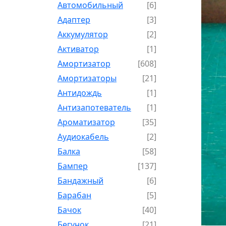
Автомобильный
[6]
Адаптер
[3]
Аккумулятор
[2]
Активатор
[1]
Амортизатор
[608]
Амортизаторы
[21]
Антидождь
[1]
Антизапотеватель
[1]
Ароматизатор
[35]
Аудиокабель
[2]
Балка
[58]
Бампер
[137]
Бандажный
[6]
Барабан
[5]
Бачок
[40]
Бегунок
[21]