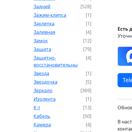
Задний
[528]
Зажим-клипса
[1]
Заклепка
[1]
Есть 
Заливная
[4]
Уточн
Замок
[12]
Защита
[79]
Защитно-
[4]
восстановительный
Звезда
[1]
Te
Звездочка
[5]
Зеркало
[369]
Изолента
[1]
К-т
[13]
Обнов
Кабель
[50]
В нас
Камера
[4]
конта