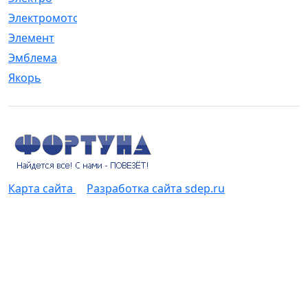
Электромотор
[1]
Элемент
[5]
Эмблема
[1]
Якорь
[4]
Карта сайта
Разработка сайта sdep.ru