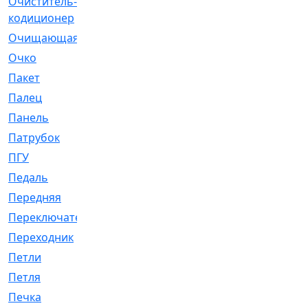
Очиститель-
[1]
кодиционер
Очищающая
[1]
Очко
[24]
Пакет
[1]
Палец
[4]
Панель
[61]
Патрубок
[248]
ПГУ
[2]
Педаль
[3]
Передняя
[22]
Переключатель
[36]
Переходник
[4]
Петли
[23]
Петля
[3]
Печка
[3]