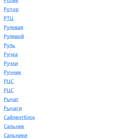
Ролик
[790]
Ротор
[2]
РТЦ
[475]
Рулевая
[974]
Рулевой
[585]
Руль
[12]
Ручка
[29]
Ручки
[3]
Ручник
[11]
РЦC
[12]
РЦС
[84]
Рычаг
[588]
Рычаги
[3]
Сайлентблок
[4208]
Сальник
[4340]
Сальники
[123]