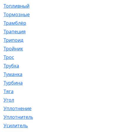
Топливный
[5]
Тормозные
[57]
Трамблёр
[54]
Трапеция
[2]
Трипоид
[16]
Тройник
[1]
Трос
[500]
Трубка
[39]
Туманка
[77]
Турбина
[69]
Тяга
[1264]
Угол
[2]
Уплотнение
[22]
Уплотнитель
[13]
Усилитель
[20]