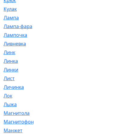
Крюк
[1]
Кулак
[9]
Лампа
[128]
Лампа-фара
[4]
Лампочка
[209]
Ливневка
[66]
Линк
[3]
Линка
[64]
Линки
[913]
Лист
[144]
Личинка
[3]
Лок
[1]
Лыжа
[23]
Магнитола
[11]
Магнитофон
[1]
Манжет
[194]