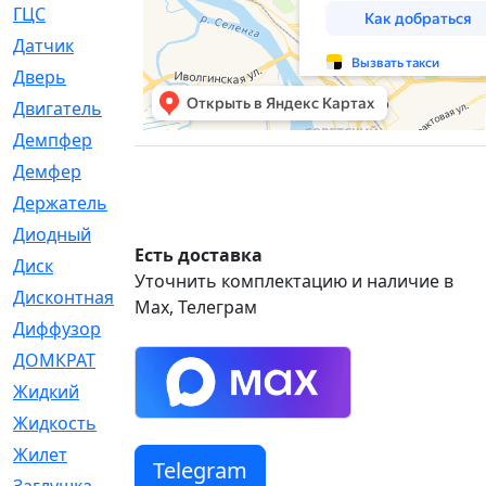
ГЦС
[74]
Датчик
[969]
Дверь
[249]
Двигатель
[64]
Демпфер
[2]
Демфер
[1]
Держатель
[5]
Диодный
[3]
Есть доставка
Диск
[418]
Уточнить комплектацию и наличие в
Дисконтная
[1]
Max, Телеграм
Диффузор
[1]
ДОМКРАТ
[1]
Жидкий
[5]
Жидкость
[80]
Жилет
[1]
Telegram