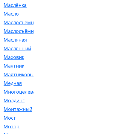
Маслёнка
[4]
Масло
[66]
Маслосъемные
[26]
Маслосъёмные
[480]
Масляная
[1]
Маслянный
[54]
Маховик
[6]
Маятник
[5]
Маятниковый
[13]
Медная
[2]
Многоцелевая
[1]
Молдинг
[14]
Монтажный
[1]
Мост
[10]
Мотор
[212]