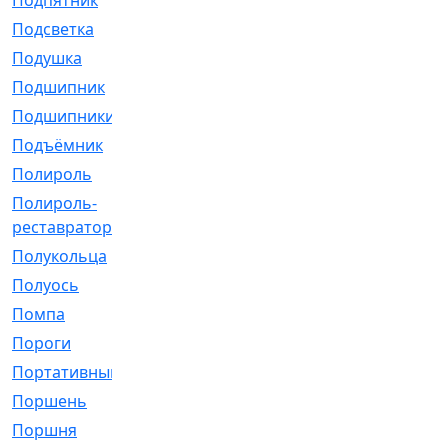
Подпятник
[1]
Подсветка
[1]
Подушка
[1540]
Подшипник
[1825]
Подшипники
[106]
Подъёмник
[1]
Полироль
[1]
Полироль-
[1]
реставратор
Полукольца
[107]
Полуось
[43]
Помпа
[537]
Пороги
[1]
Портативный
[1]
Поршень
[5]
Поршня
[833]