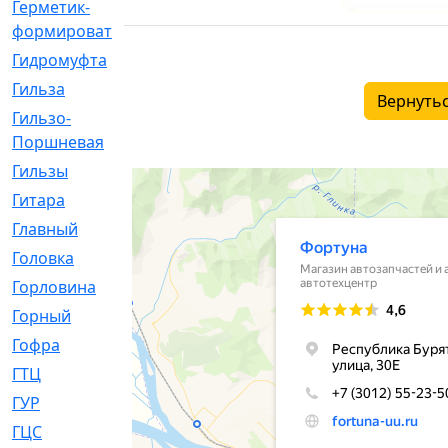
Герметик-
[3]
формирователь
Гидромуфта
[47]
Гильза
[56]
Вернутьс
Гильзо-
[13]
Поршневая
Гильзы
[259]
Гитара
[7]
Главный
[29]
Головка
[28]
Горловина
[14]
Горный
[1]
Гофра
[86]
ГТЦ
[96]
ГУР
[34]
ГЦC
[6]