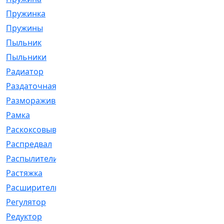
Пружинка
[1]
Пружины
[326]
Пыльник
[1202]
Пыльники
[5]
Радиатор
[916]
Раздаточная
[1]
Размораживатель
[1]
Рамка
[29]
Раскоксовывание
[4]
Распредвал
[41]
Распылители
[226]
Растяжка
[1]
Расширительный
[9]
Регулятор
[5]
Редуктор
[17]