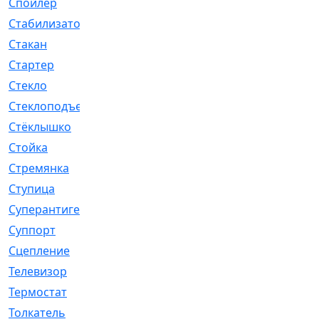
Спойлер
[29]
Стабилизатор
[596]
Стакан
[7]
Стартер
[176]
Стекло
[11]
Стеклоподъемник
[12]
Стёклышко
[20]
Стойка
[969]
Стремянка
[46]
Ступица
[775]
Суперантигель
[3]
Суппорт
[198]
Сцепление
[1]
Телевизор
[13]
Термостат
[323]
Толкатель
[4]