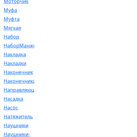
Моторчик
[6]
Муфа
[1]
Муфта
[9]
Мягкая
[3]
Набор
[6]
НаборМанжетГТЦ
[33]
Накладка
[51]
Накладки
[1]
Наконечник
[743]
Наконечники
[119]
Направляющая
[43]
Насадка
[16]
Насос
[356]
Натяжитель
[125]
Наушники
[8]
Наушники-
[2]