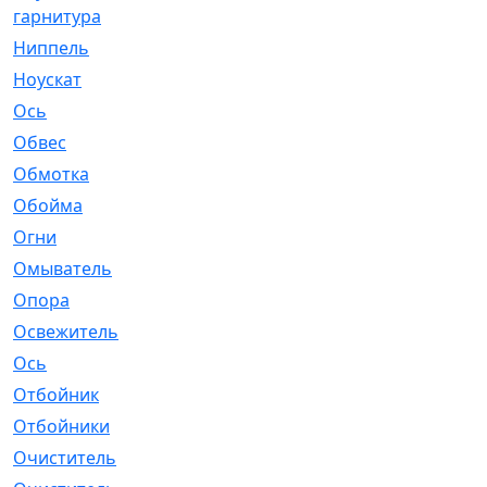
гарнитура
Ниппель
[1]
Ноускат
[53]
Оcь
[2]
Обвес
[3]
Обмотка
[4]
Обойма
[14]
Огни
[1]
Омыватель
[4]
Опора
[1]
Освежитель
[1]
Ось
[4]
Отбойник
[287]
Отбойники
[80]
Очиститель
[15]