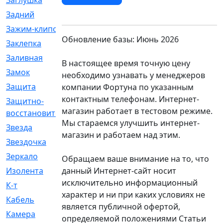
Заглушка
[21]
Задний
[528]
Зажим-клипса
[1]
Обновление базы: Июнь 2026
Заклепка
[1]
Заливная
[4]
В настоящее время точную цену
Замок
[12]
необходимо узнавать у менеджеров
Защита
[79]
компании Фортуна по указанным
контактным телефонам. Интернет-
Защитно-
[4]
магазин работает в тестовом режиме.
восстановительный
Мы стараемся улучшить интернет-
Звезда
[1]
магазин и работаем над этим.
Звездочка
[5]
Зеркало
[369]
Обращаем ваше внимание на то, что
данный Интернет-сайт носит
Изолента
[1]
исключительно информационный
К-т
[13]
характер и ни при каких условиях не
Кабель
[50]
является публичной офертой,
Камера
[4]
определяемой положениями Статьи