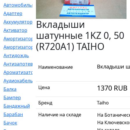
Автомобильный
[6]
Адаптер
[3]
Вкладыши
Аккумулятор
[2]
Активатор
[1]
шатунные 1KZ 0, 50
Амортизатор
[608]
(R720A1) TAIHO
Амортизаторы
[21]
Антидождь
[1]
Антизапотеватель
[1]
Вкладыши ша
Наименование
Ароматизатор
[35]
Аудиокабель
[2]
1370
RUB
Цена
Балка
[58]
Бампер
[137]
Бренд
Taiho
Бандажный
[6]
Барабан
[5]
Наличие на складе
На Ботаничес
На Ключевско
Бачок
[40]