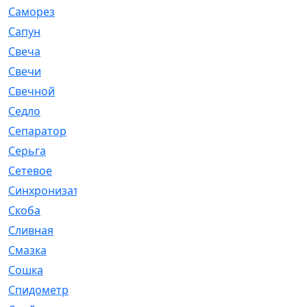
Саморез
[23]
Сапун
[33]
Свеча
[457]
Свечи
[272]
Свечной
[2]
Седло
[7]
Сепаратор
[6]
Серьга
[27]
Сетевое
[6]
Синхронизатор
[1]
Скоба
[4]
Сливная
[6]
Смазка
[24]
Сошка
[8]
Спидометр
[48]