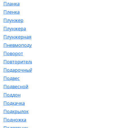
Планка
[21]
Пленка
[1]
Плунжер
[1]
Плунжера
[64]
Плунжерная
[91]
Пневмоподушка
[2]
Поворот
[12]
Повторитель
[86]
Подарочный
[3]
Подвес
[16]
Подвесной
[7]
Поддон
[18]
Подкачка
[5]
Подкрылок
[128]
Подножка
[16]