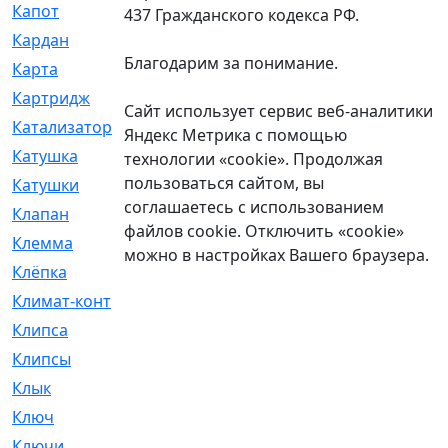
Капот
[144]
437 Гражданского кодекса РФ.
Кардан
[131]
Благодарим за понимание.
Карта
[2]
Картридж
[250]
Сайт использует сервис веб-аналитики
Катализатор
[1]
Яндекс Метрика с помощью
Катушка
[2]
технологии «cookie». Продолжая
пользоваться сайтом, вы
Катушки
[291]
соглашаетесь с использованием
Клапан
[375]
файлов cookie. Отключить «cookie»
Клемма
[5]
можно в настройках Вашего браузера.
Клёпка
[2]
Климат-контроль
[3]
Клипса
[21]
Клипсы
[321]
Клык
[4]
Ключ
[2]
Ключи
[3]