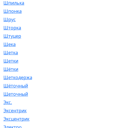
Шпилька
[215]
Шпонка
[19]
Шрус
[1107]
Шторка
[6]
Штуцер
[8]
Щека
[18]
Щетка
[31]
Щетки
[58]
Щётки
[124]
Щеткодержатель
[14]
Щёточный
[7]
Щеточный
[1]
Экс.
[4]
Эксентрик
[1]
Эксцентрик
[67]
Электро
[1]