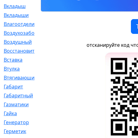
Вкладыш
[41]
Вкладыши
[1131]
Влагоотделитель
[2]
Воздухозаборник
[2]
Воздушный
[1]
отсканируйте код чт
Восстановительный
[1]
Вставка
[168]
Втулка
[1875]
Втягивающий
[22]
Габарит
[286]
Габаритный
[6]
Газматики
[117]
Гайка
[104]
Генератор
[148]
Герметик
[15]