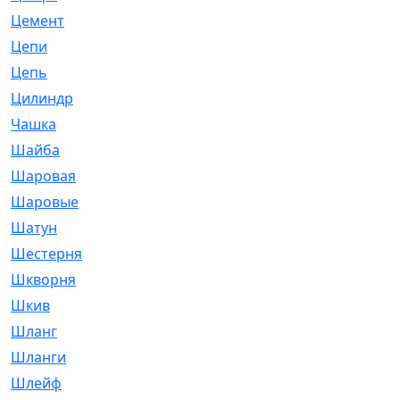
Цемент
[1]
Цепи
[314]
Цепь
[171]
Цилиндр
[55]
Чашка
[695]
Шайба
[37]
Шаровая
[900]
Шаровые
[1]
Шатун
[226]
Шестерня
[33]
Шкворня
[118]
Шкив
[129]
Шланг
[476]
Шланги
[36]
Шлейф
[70]