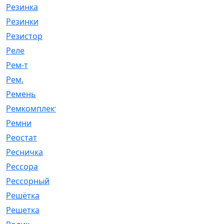
Резинка
[15]
Резинки
[6]
Резистор
[1]
Реле
[20]
Рем-т
[7]
Рем.
[2]
Ремень
[2060]
Ремкомплект
[1924]
Ремни
[21]
Реостат
[1]
Ресничка
[25]
Рессора
[51]
Рессорный
[107]
Решётка
[101]
Решетка
[21]