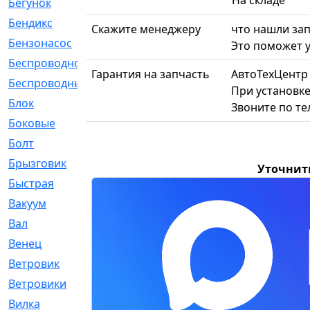
На складе
Бегунок
[21]
Бендикс
[26]
Скажите менеджеру
что нашли зап
Бензонасос
[17]
Это поможет у
Беспроводное
[2]
Гарантия на запчасть
АвтоТехЦентр
Беспроводные
[1]
При установке
Блок
[81]
Звоните по т
Боковые
[4]
Болт
[247]
Брызговик
[77]
Уточнит
Быстрая
[2]
Вакуум
[23]
Вал
[194]
Венец
[16]
Ветровик
[132]
Ветровики
[2]
Вилка
[15]