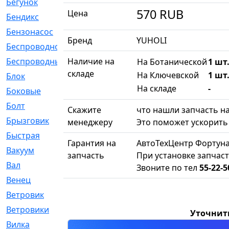
Бегунок
[21]
570
RUB
Цена
Бендикс
[26]
Бензонасос
[17]
Бренд
YUHOLI
Беспроводное
[2]
Беспроводные
Наличие на
[1]
На Ботанической
1 шт.
складе
На Ключевской
1 шт.
Блок
[81]
На складе
-
Боковые
[4]
Болт
[247]
Скажите
что нашли запчасть на
Брызговик
[77]
менеджеру
Это поможет ускорить 
Быстрая
[2]
Гарантия на
АвтоТехЦентр Фортуна
Вакуум
[23]
запчасть
При установке запчаст
Вал
[194]
Звоните по тел
55-22-5
Венец
[16]
Ветровик
[132]
Ветровики
[2]
Уточнит
Вилка
[15]