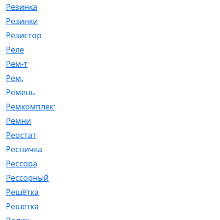
Резинка
[15]
Резинки
[6]
Резистор
[1]
Реле
[20]
Рем-т
[7]
Рем.
[2]
Ремень
[2060]
Ремкомплект
[1924]
Ремни
[21]
Реостат
[1]
Ресничка
[25]
Рессора
[51]
Рессорный
[107]
Решётка
[101]
Решетка
[21]