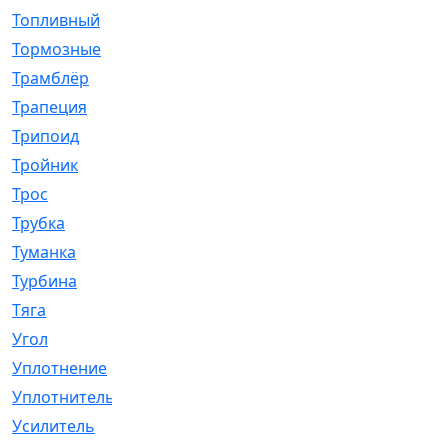
Топливный
[5]
Тормозные
[57]
Трамблёр
[54]
Трапеция
[2]
Трипоид
[16]
Тройник
[1]
Трос
[500]
Трубка
[39]
Туманка
[77]
Турбина
[69]
Тяга
[1264]
Угол
[2]
Уплотнение
[22]
Уплотнитель
[13]
Усилитель
[20]