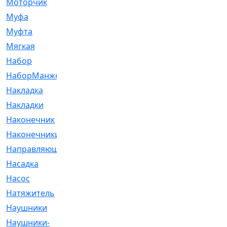
Моторчик
[6]
Муфа
[1]
Муфта
[9]
Мягкая
[3]
Набор
[6]
НаборМанжетГТЦ
[33]
Накладка
[51]
Накладки
[1]
Наконечник
[743]
Наконечники
[119]
Направляющая
[43]
Насадка
[16]
Насос
[356]
Натяжитель
[125]
Наушники
[8]
Наушники-
[2]