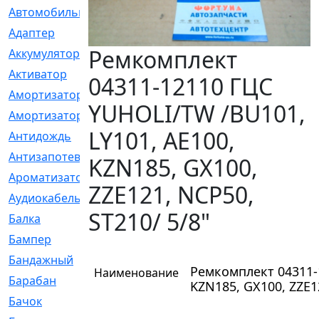
Автомобильный
[6]
Адаптер
[3]
Ремкомплект
Аккумулятор
[2]
Активатор
[1]
04311-12110 ГЦС
Амортизатор
[608]
YUHOLI/TW /BU101,
Амортизаторы
[21]
LY101, AE100,
Антидождь
[1]
Антизапотеватель
[1]
KZN185, GX100,
Ароматизатор
[35]
ZZE121, NCP50,
Аудиокабель
[2]
ST210/ 5/8"
Балка
[58]
Бампер
[137]
Бандажный
[6]
Ремкомплект 04311-
Наименование
Барабан
[5]
KZN185, GX100, ZZE12
Бачок
[40]