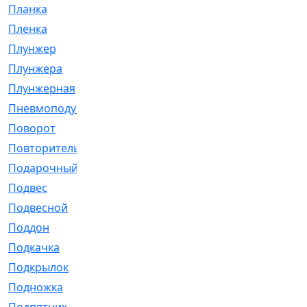
Планка
[21]
Пленка
[1]
Плунжер
[1]
Плунжера
[64]
Плунжерная
[91]
Пневмоподушка
[2]
Поворот
[12]
Повторитель
[86]
Подарочный
[3]
Подвес
[16]
Подвесной
[7]
Поддон
[18]
Подкачка
[5]
Подкрылок
[128]
Подножка
[16]