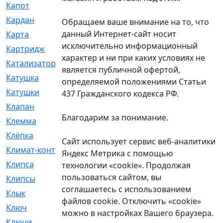
Капот
[144]
Кардан
[131]
Обращаем ваше внимание на то, что
данный Интернет-сайт носит
Карта
[2]
исключительно информационный
Картридж
[250]
характер и ни при каких условиях не
Катализатор
[1]
является публичной офертой,
Катушка
[2]
определяемой положениями Статьи
Катушки
[291]
437 Гражданского кодекса РФ.
Клапан
[375]
Благодарим за понимание.
Клемма
[5]
Клёпка
[2]
Сайт использует сервис веб-аналитики
Климат-контроль
[3]
Яндекс Метрика с помощью
Клипса
[21]
технологии «cookie». Продолжая
пользоваться сайтом, вы
Клипсы
[321]
соглашаетесь с использованием
Клык
[4]
файлов cookie. Отключить «cookie»
Ключ
[2]
можно в настройках Вашего браузера.
Ключи
[3]