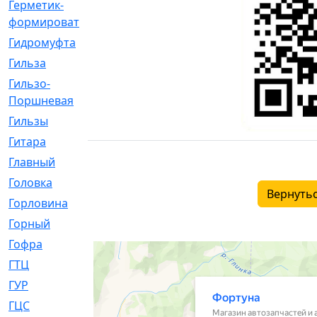
Герметик-
[3]
формирователь
Гидромуфта
[47]
Гильза
[56]
Гильзо-
[13]
Поршневая
Гильзы
[259]
Гитара
[7]
Главный
[29]
Головка
[28]
Вернутьс
Горловина
[14]
Горный
[1]
Гофра
[86]
ГТЦ
[96]
ГУР
[34]
ГЦC
[6]