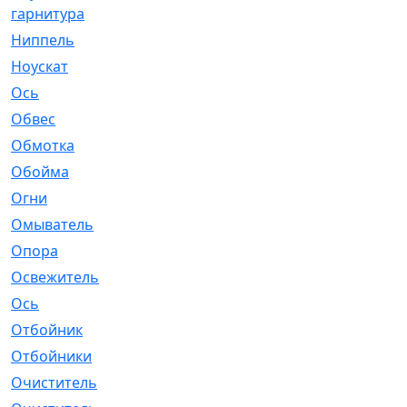
гарнитура
Ниппель
[1]
Ноускат
[53]
Оcь
[2]
Обвес
[3]
Обмотка
[4]
Обойма
[14]
Огни
[1]
Омыватель
[4]
Опора
[1]
Освежитель
[1]
Ось
[4]
Отбойник
[287]
Отбойники
[80]
Очиститель
[15]