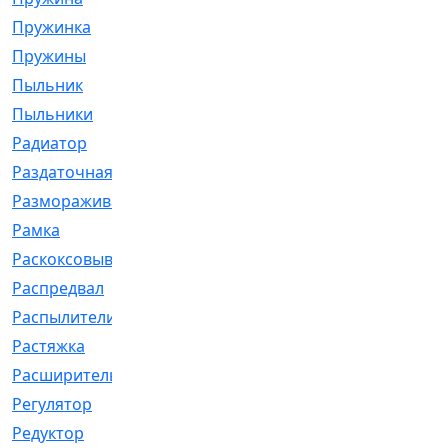
Пружинка
[1]
Пружины
[326]
Пыльник
[1202]
Пыльники
[5]
Радиатор
[916]
Раздаточная
[1]
Размораживатель
[1]
Рамка
[29]
Раскоксовывание
[4]
Распредвал
[41]
Распылители
[226]
Растяжка
[1]
Расширительный
[9]
Регулятор
[5]
Редуктор
[17]