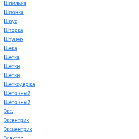
Шпилька
[215]
Шпонка
[19]
Шрус
[1107]
Шторка
[6]
Штуцер
[8]
Щека
[18]
Щетка
[31]
Щетки
[58]
Щётки
[124]
Щеткодержатель
[14]
Щеточный
[1]
Щёточный
[7]
Экс.
[4]
Эксентрик
[1]
Эксцентрик
[67]
Электро
[1]