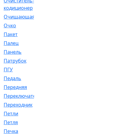
Очиститель-
[1]
кодиционер
Очищающая
[1]
Очко
[24]
Пакет
[1]
Палец
[4]
Панель
[61]
Патрубок
[248]
ПГУ
[2]
Педаль
[3]
Передняя
[22]
Переключатель
[36]
Переходник
[4]
Петли
[23]
Петля
[3]
Печка
[3]