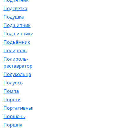
Подпятник
[1]
Подсветка
[1]
Подушка
[1540]
Подшипник
[1825]
Подшипники
[106]
Подъёмник
[1]
Полироль
[1]
Полироль-
[1]
реставратор
Полукольца
[107]
Полуось
[43]
Помпа
[537]
Пороги
[1]
Портативный
[1]
Поршень
[5]
Поршня
[833]