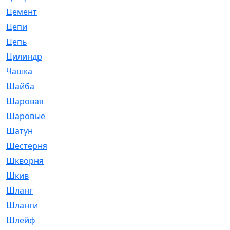
Цемент
[1]
Цепи
[314]
Цепь
[171]
Цилиндр
[55]
Чашка
[695]
Шайба
[37]
Шаровая
[900]
Шаровые
[1]
Шатун
[226]
Шестерня
[33]
Шкворня
[118]
Шкив
[129]
Шланг
[476]
Шланги
[36]
Шлейф
[70]