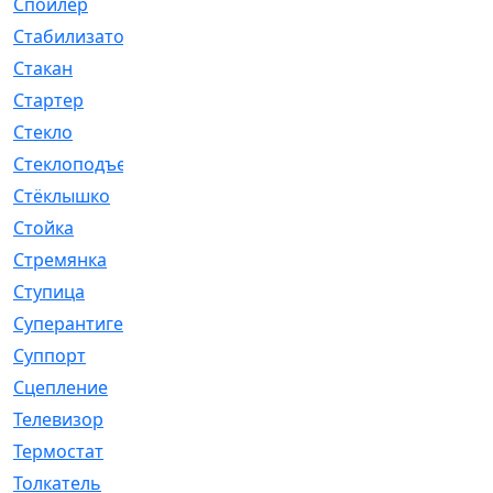
Спойлер
[29]
Стабилизатор
[596]
Стакан
[7]
Стартер
[176]
Стекло
[11]
Стеклоподъемник
[12]
Стёклышко
[20]
Стойка
[969]
Стремянка
[46]
Ступица
[775]
Суперантигель
[3]
Суппорт
[198]
Сцепление
[1]
Телевизор
[13]
Термостат
[323]
Толкатель
[4]