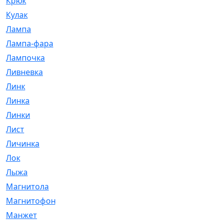
Крюк
[1]
Кулак
[9]
Лампа
[128]
Лампа-фара
[4]
Лампочка
[209]
Ливневка
[66]
Линк
[3]
Линка
[64]
Линки
[913]
Лист
[144]
Личинка
[3]
Лок
[1]
Лыжа
[23]
Магнитола
[11]
Магнитофон
[1]
Манжет
[194]