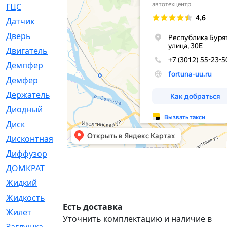
ГЦС
[74]
Датчик
[969]
Дверь
[249]
Двигатель
[64]
Демпфер
[2]
Демфер
[1]
Держатель
[5]
Диодный
[3]
Диск
[418]
Дисконтная
[1]
Диффузор
[1]
ДОМКРАТ
[1]
Жидкий
[5]
Жидкость
[80]
Есть доставка
Жилет
[1]
Уточнить комплектацию и наличие в