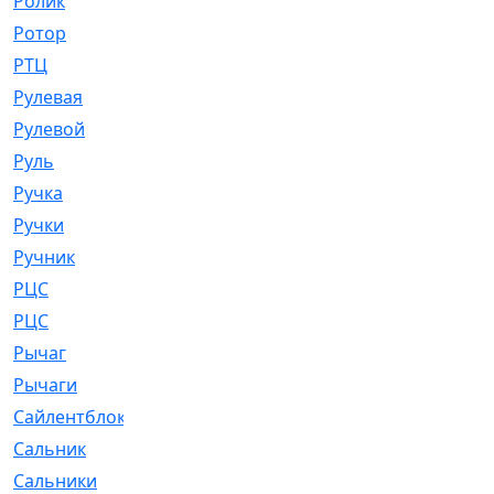
Ролик
[790]
Ротор
[2]
РТЦ
[475]
Рулевая
[974]
Рулевой
[585]
Руль
[12]
Ручка
[29]
Ручки
[3]
Ручник
[11]
РЦC
[12]
РЦС
[84]
Рычаг
[588]
Рычаги
[3]
Сайлентблок
[4208]
Сальник
[4340]
Сальники
[123]