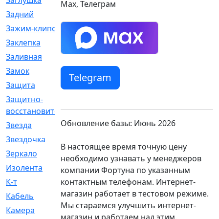
Заглушка
[21]
Max, Телеграм
Задний
[528]
Зажим-клипса
[1]
Заклепка
[1]
Заливная
[4]
Замок
[12]
Telegram
Защита
[79]
Защитно-
[4]
восстановительный
Обновление базы: Июнь 2026
Звезда
[1]
Звездочка
[5]
В настоящее время точную цену
Зеркало
[369]
необходимо узнавать у менеджеров
Изолента
[1]
компании Фортуна по указанным
контактным телефонам. Интернет-
К-т
[13]
магазин работает в тестовом режиме.
Кабель
[50]
Мы стараемся улучшить интернет-
Камера
[4]
магазин и работаем над этим.