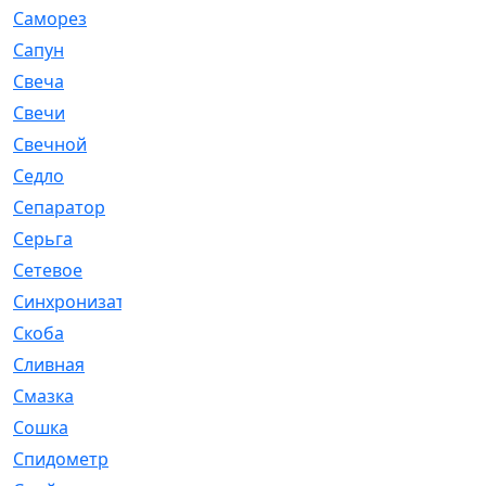
Саморез
[23]
Сапун
[33]
Свеча
[457]
Свечи
[272]
Свечной
[2]
Седло
[7]
Сепаратор
[6]
Серьга
[27]
Сетевое
[6]
Синхронизатор
[1]
Скоба
[4]
Сливная
[6]
Смазка
[24]
Сошка
[8]
Спидометр
[48]