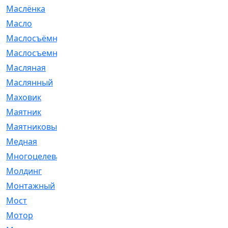
Маслёнка
[4]
Масло
[66]
Маслосъёмные
[480]
Маслосъемные
[26]
Масляная
[1]
Маслянный
[54]
Маховик
[6]
Маятник
[5]
Маятниковый
[13]
Медная
[2]
Многоцелевая
[1]
Молдинг
[14]
Монтажный
[1]
Мост
[10]
Мотор
[212]