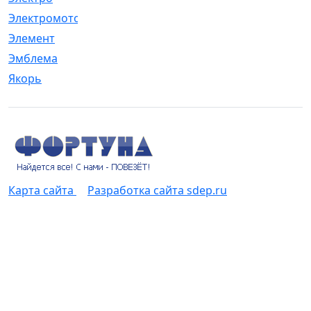
Электромотор
[1]
Элемент
[5]
Эмблема
[1]
Якорь
[4]
Карта сайта
Разработка сайта sdep.ru