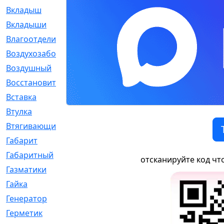
Вкладыш
[41]
Вкладыши
[1131]
Влагоотделитель
[2]
Воздухозаборник
[2]
Воздушный
[1]
Восстановительный
[1]
Вставка
[168]
Втулка
[1875]
Втягивающий
[22]
Габарит
[286]
Габаритный
[6]
отсканируйте код чт
Газматики
[117]
Гайка
[104]
Генератор
[148]
Герметик
[15]