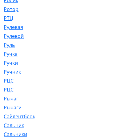
Ролик
[790]
Ротор
[2]
РТЦ
[475]
Рулевая
[974]
Рулевой
[585]
Руль
[12]
Ручка
[29]
Ручки
[3]
Ручник
[11]
РЦC
[12]
РЦС
[84]
Рычаг
[588]
Рычаги
[3]
Сайлентблок
[4208]
Сальник
[4340]
Сальники
[123]