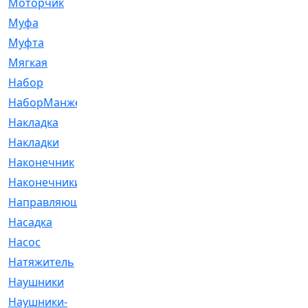
Моторчик
[6]
Муфа
[1]
Муфта
[9]
Мягкая
[3]
Набор
[6]
НаборМанжетГТЦ
[33]
Накладка
[51]
Накладки
[1]
Наконечник
[743]
Наконечники
[119]
Направляющая
[43]
Насадка
[16]
Насос
[356]
Натяжитель
[125]
Наушники
[8]
Наушники-
[2]