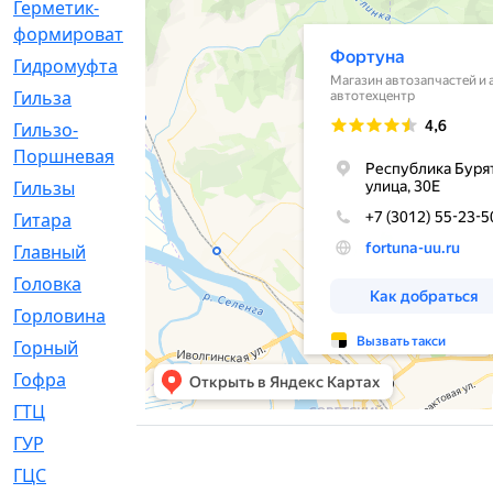
Герметик-
[3]
формирователь
Гидромуфта
[47]
Гильза
[56]
Гильзо-
[13]
Поршневая
Гильзы
[259]
Гитара
[7]
Главный
[29]
Головка
[28]
Горловина
[14]
Горный
[1]
Гофра
[86]
ГТЦ
[96]
ГУР
[34]
ГЦC
[6]