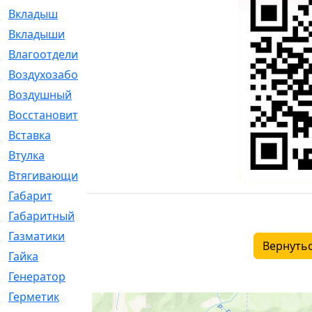
Вкладыш
[41]
Вкладыши
[1131]
Влагоотделитель
[2]
Воздухозаборник
[2]
Воздушный
[1]
Восстановительный
[1]
Вставка
[168]
Втулка
[1875]
Втягивающий
[22]
Габарит
[286]
Габаритный
[6]
Газматики
[117]
Вернутьс
Гайка
[104]
Генератор
[148]
Герметик
[15]