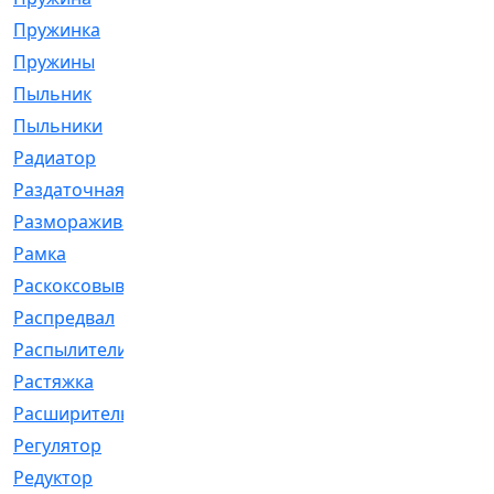
Пружинка
[1]
Пружины
[326]
Пыльник
[1202]
Пыльники
[5]
Радиатор
[916]
Раздаточная
[1]
Размораживатель
[1]
Рамка
[29]
Раскоксовывание
[4]
Распредвал
[41]
Распылители
[226]
Растяжка
[1]
Расширительный
[9]
Регулятор
[5]
Редуктор
[17]