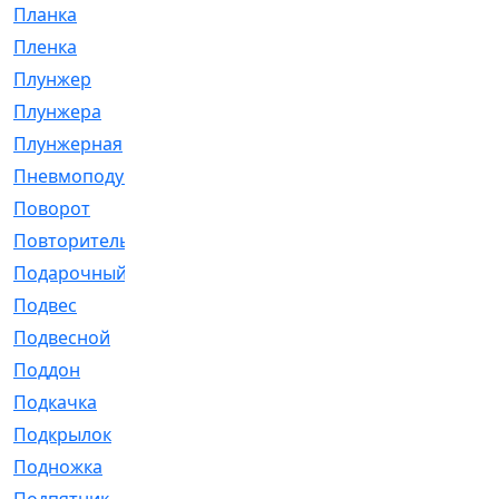
Планка
[21]
Пленка
[1]
Плунжер
[1]
Плунжера
[64]
Плунжерная
[91]
Пневмоподушка
[2]
Поворот
[12]
Повторитель
[86]
Подарочный
[3]
Подвес
[16]
Подвесной
[7]
Поддон
[18]
Подкачка
[5]
Подкрылок
[128]
Подножка
[16]