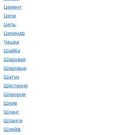
Цемент
[1]
Цепи
[314]
Цепь
[171]
Цилиндр
[55]
Чашка
[695]
Шайба
[37]
Шаровая
[900]
Шаровые
[1]
Шатун
[226]
Шестерня
[33]
Шкворня
[118]
Шкив
[129]
Шланг
[476]
Шланги
[36]
Шлейф
[70]