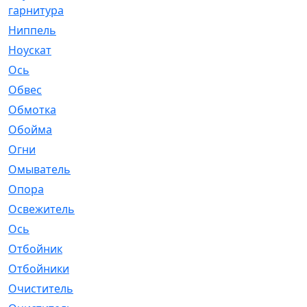
гарнитура
Ниппель
[1]
Ноускат
[53]
Оcь
[2]
Обвес
[3]
Обмотка
[4]
Обойма
[14]
Огни
[1]
Омыватель
[4]
Опора
[1]
Освежитель
[1]
Ось
[4]
Отбойник
[287]
Отбойники
[80]
Очиститель
[15]