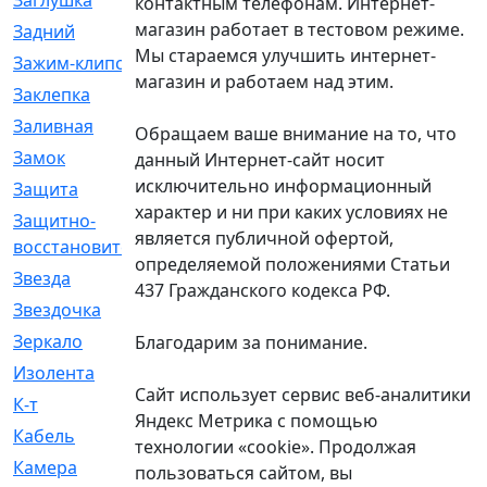
Заглушка
[21]
контактным телефонам. Интернет-
магазин работает в тестовом режиме.
Задний
[528]
Мы стараемся улучшить интернет-
Зажим-клипса
[1]
магазин и работаем над этим.
Заклепка
[1]
Заливная
[4]
Обращаем ваше внимание на то, что
Замок
[12]
данный Интернет-сайт носит
исключительно информационный
Защита
[79]
характер и ни при каких условиях не
Защитно-
[4]
является публичной офертой,
восстановительный
определяемой положениями Статьи
Звезда
[1]
437 Гражданского кодекса РФ.
Звездочка
[5]
Зеркало
[369]
Благодарим за понимание.
Изолента
[1]
Сайт использует сервис веб-аналитики
К-т
[13]
Яндекс Метрика с помощью
Кабель
[50]
технологии «cookie». Продолжая
Камера
[4]
пользоваться сайтом, вы