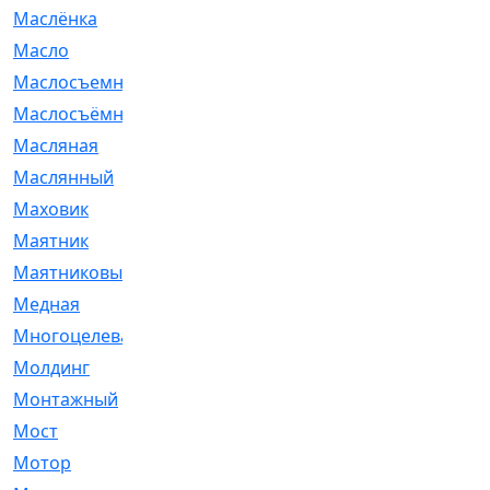
Маслёнка
[4]
Масло
[66]
Маслосъемные
[26]
Маслосъёмные
[480]
Масляная
[1]
Маслянный
[54]
Маховик
[6]
Маятник
[5]
Маятниковый
[13]
Медная
[2]
Многоцелевая
[1]
Молдинг
[14]
Монтажный
[1]
Мост
[10]
Мотор
[212]