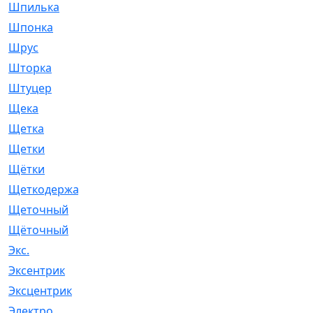
Шпилька
[215]
Шпонка
[19]
Шрус
[1107]
Шторка
[6]
Штуцер
[8]
Щека
[18]
Щетка
[31]
Щетки
[58]
Щётки
[124]
Щеткодержатель
[14]
Щеточный
[1]
Щёточный
[7]
Экс.
[4]
Эксентрик
[1]
Эксцентрик
[67]
Электро
[1]