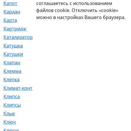
соглашаетесь с использованием
Капот
[144]
файлов cookie. Отключить «cookie»
Кардан
[131]
можно в настройках Вашего браузера.
Карта
[2]
Картридж
[250]
Катализатор
[1]
Катушка
[2]
Катушки
[291]
Клапан
[375]
Клемма
[5]
Клёпка
[2]
Климат-контроль
[3]
Клипса
[21]
Клипсы
[321]
Клык
[4]
Ключ
[2]
Ключи
[3]