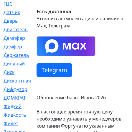
ГЦС
[74]
Есть доставка
Датчик
[969]
Уточнить комплектацию и наличие в
Дверь
[249]
Max, Телеграм
Двигатель
[64]
Демпфер
[2]
Демфер
[1]
Держатель
[5]
Диодный
[3]
Telegram
Диск
[418]
Дисконтная
[1]
Диффузор
[1]
Обновление базы: Июнь 2026
ДОМКРАТ
[1]
Жидкий
[5]
В настоящее время точную цену
Жидкость
[80]
необходимо узнавать у менеджеров
Жилет
[1]
компании Фортуна по указанным