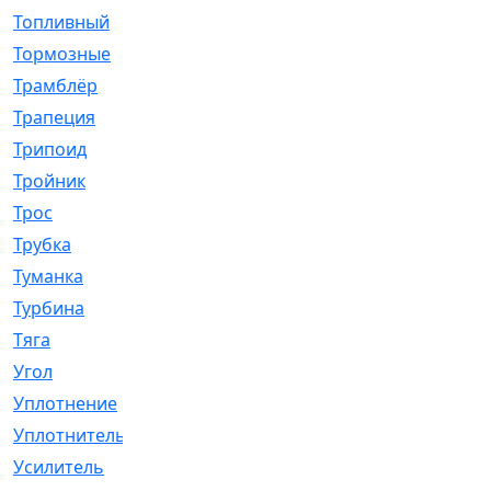
Топливный
[5]
Тормозные
[57]
Трамблёр
[54]
Трапеция
[2]
Трипоид
[16]
Тройник
[1]
Трос
[500]
Трубка
[39]
Туманка
[77]
Турбина
[69]
Тяга
[1264]
Угол
[2]
Уплотнение
[22]
Уплотнитель
[13]
Усилитель
[20]