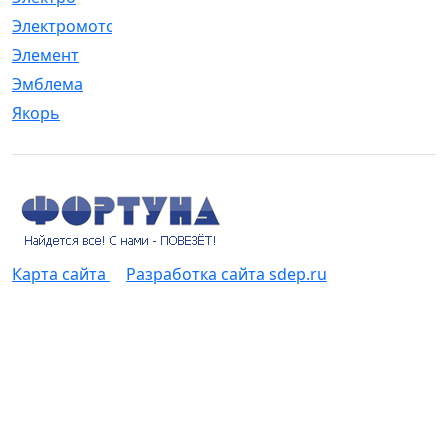
Электромотор
[1]
Элемент
[5]
Эмблема
[1]
Якорь
[4]
Карта сайта
Разработка сайта sdep.ru