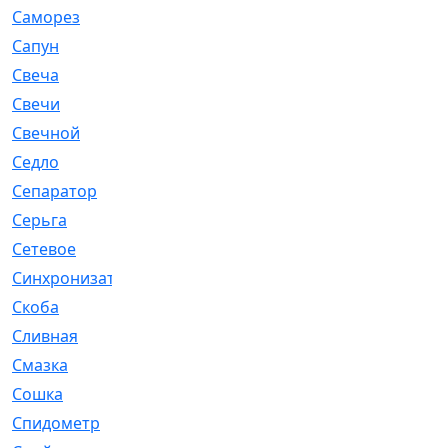
Саморез
[23]
Сапун
[33]
Свеча
[457]
Свечи
[272]
Свечной
[2]
Седло
[7]
Сепаратор
[6]
Серьга
[27]
Сетевое
[6]
Синхронизатор
[1]
Скоба
[4]
Сливная
[6]
Смазка
[24]
Сошка
[8]
Спидометр
[48]