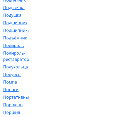
Подпятник
[1]
Подсветка
[1]
Подушка
[1540]
Подшипник
[1825]
Подшипники
[106]
Подъёмник
[1]
Полироль
[1]
Полироль-
[1]
реставратор
Полукольца
[107]
Полуось
[43]
Помпа
[537]
Пороги
[1]
Портативный
[1]
Поршень
[5]
Поршня
[833]