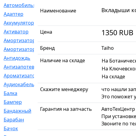
Автомобильный
[6]
Вкладыши ко
Наименование
Адаптер
[3]
Аккумулятор
[2]
1350
RUB
Активатор
[1]
Цена
Амортизатор
[608]
Бренд
Taiho
Амортизаторы
[21]
Антидождь
[1]
Наличие на складе
На Ботаничес
Антизапотеватель
[1]
На Ключевско
Ароматизатор
[35]
На складе
Аудиокабель
[2]
Скажите менеджеру
что нашли зап
Балка
[58]
Это поможет у
Бампер
[137]
Гарантия на запчасть
АвтоТехЦентр
Бандажный
[6]
При установке
Барабан
[5]
Звоните по т
Бачок
[40]