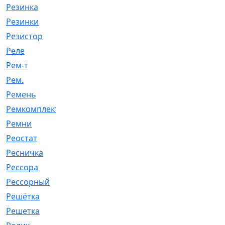
Резинка
[15]
Резинки
[6]
Резистор
[1]
Реле
[20]
Рем-т
[7]
Рем.
[2]
Ремень
[2060]
Ремкомплект
[1924]
Ремни
[21]
Реостат
[1]
Ресничка
[25]
Рессора
[51]
Рессорный
[107]
Решётка
[101]
Решетка
[21]