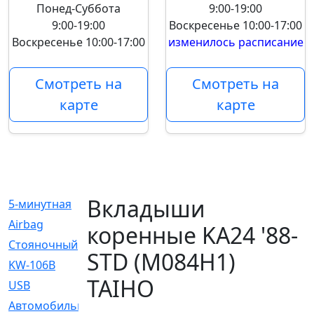
Понед-Суббота
9:00-19:00
9:00-19:00
Воскресенье
10:00-17:00
Воскресенье
10:00-17:00
изменилось расписание
Смотреть на
Смотреть на
карте
карте
Вкладыши
5-минутная
[1]
Airbag
[18]
коренные KA24 '88-
Cтояночный
[1]
STD (M084H1)
KW-106B
[0]
TAIHO
USB
[6]
Автомобильное
[6]