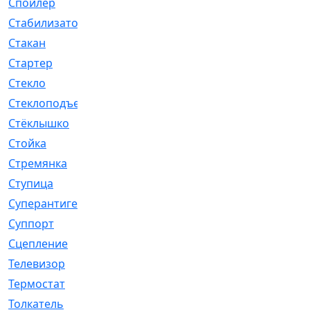
Спойлер
[29]
Стабилизатор
[596]
Стакан
[7]
Стартер
[176]
Стекло
[11]
Стеклоподъемник
[12]
Стёклышко
[20]
Стойка
[969]
Стремянка
[46]
Ступица
[775]
Суперантигель
[3]
Суппорт
[198]
Сцепление
[1]
Телевизор
[13]
Термостат
[323]
Толкатель
[4]