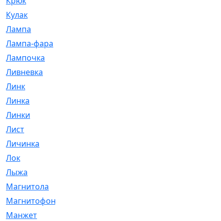
Крюк
[1]
Кулак
[9]
Лампа
[128]
Лампа-фара
[4]
Лампочка
[209]
Ливневка
[66]
Линк
[3]
Линка
[64]
Линки
[913]
Лист
[144]
Личинка
[3]
Лок
[1]
Лыжа
[23]
Магнитола
[11]
Магнитофон
[1]
Манжет
[194]