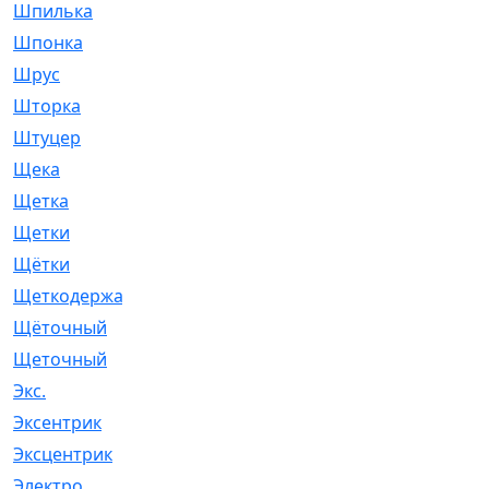
Шпилька
[215]
Шпонка
[19]
Шрус
[1107]
Шторка
[6]
Штуцер
[8]
Щека
[18]
Щетка
[31]
Щетки
[58]
Щётки
[124]
Щеткодержатель
[14]
Щёточный
[7]
Щеточный
[1]
Экс.
[4]
Эксентрик
[1]
Эксцентрик
[67]
Электро
[1]