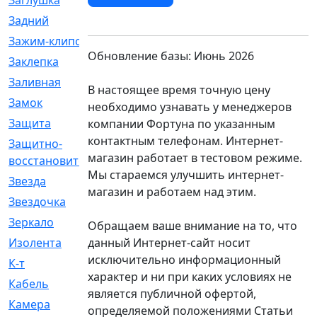
Заглушка
[21]
Задний
[528]
Зажим-клипса
[1]
Обновление базы: Июнь 2026
Заклепка
[1]
Заливная
[4]
В настоящее время точную цену
Замок
[12]
необходимо узнавать у менеджеров
Защита
[79]
компании Фортуна по указанным
контактным телефонам. Интернет-
Защитно-
[4]
магазин работает в тестовом режиме.
восстановительный
Мы стараемся улучшить интернет-
Звезда
[1]
магазин и работаем над этим.
Звездочка
[5]
Зеркало
[369]
Обращаем ваше внимание на то, что
данный Интернет-сайт носит
Изолента
[1]
исключительно информационный
К-т
[13]
характер и ни при каких условиях не
Кабель
[50]
является публичной офертой,
Камера
[4]
определяемой положениями Статьи