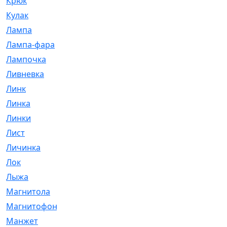
Крюк
[1]
Кулак
[9]
Лампа
[128]
Лампа-фара
[4]
Лампочка
[209]
Ливневка
[66]
Линк
[3]
Линка
[64]
Линки
[913]
Лист
[144]
Личинка
[3]
Лок
[1]
Лыжа
[23]
Магнитола
[11]
Магнитофон
[1]
Манжет
[194]