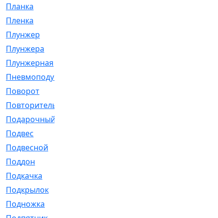
Планка
[21]
Пленка
[1]
Плунжер
[1]
Плунжера
[64]
Плунжерная
[91]
Пневмоподушка
[2]
Поворот
[12]
Повторитель
[86]
Подарочный
[3]
Подвес
[16]
Подвесной
[7]
Поддон
[18]
Подкачка
[5]
Подкрылок
[128]
Подножка
[16]