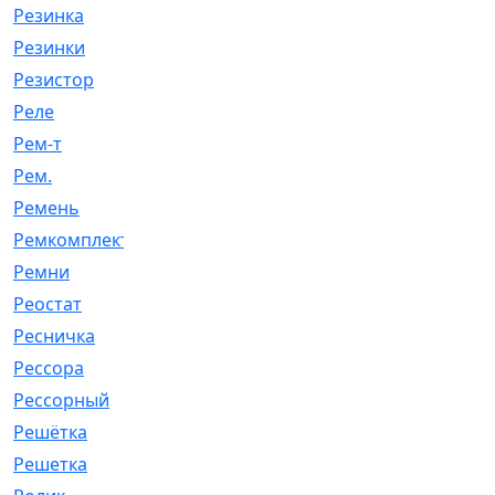
Резинка
[15]
Резинки
[6]
Резистор
[1]
Реле
[20]
Рем-т
[7]
Рем.
[2]
Ремень
[2060]
Ремкомплект
[1924]
Ремни
[21]
Реостат
[1]
Ресничка
[25]
Рессора
[51]
Рессорный
[107]
Решётка
[101]
Решетка
[21]