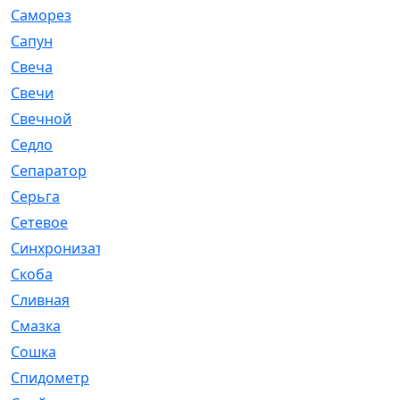
Саморез
[23]
Сапун
[33]
Свеча
[457]
Свечи
[272]
Свечной
[2]
Седло
[7]
Сепаратор
[6]
Серьга
[27]
Сетевое
[6]
Синхронизатор
[1]
Скоба
[4]
Сливная
[6]
Смазка
[24]
Сошка
[8]
Спидометр
[48]