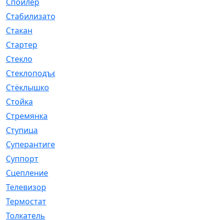
Спойлер
[29]
Стабилизатор
[596]
Стакан
[7]
Стартер
[176]
Стекло
[11]
Стеклоподъемник
[12]
Стёклышко
[20]
Стойка
[969]
Стремянка
[46]
Ступица
[775]
Суперантигель
[3]
Суппорт
[198]
Сцепление
[1]
Телевизор
[13]
Термостат
[323]
Толкатель
[4]