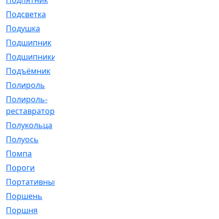
Подпятник
[1]
Подсветка
[1]
Подушка
[1540]
Подшипник
[1825]
Подшипники
[106]
Подъёмник
[1]
Полироль
[1]
Полироль-
[1]
реставратор
Полукольца
[107]
Полуось
[43]
Помпа
[537]
Пороги
[1]
Портативный
[1]
Поршень
[5]
Поршня
[833]