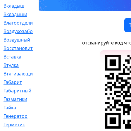
Вкладыш
[41]
Вкладыши
[1131]
Влагоотделитель
[2]
Воздухозаборник
[2]
Воздушный
[1]
отсканируйте код чт
Восстановительный
[1]
Вставка
[168]
Втулка
[1875]
Втягивающий
[22]
Габарит
[286]
Габаритный
[6]
Газматики
[117]
Гайка
[104]
Генератор
[148]
Герметик
[15]