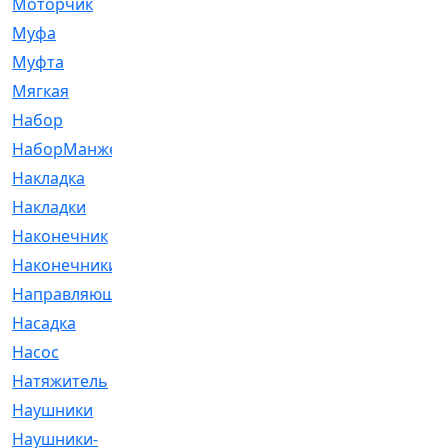
Моторчик
[6]
Муфа
[1]
Муфта
[9]
Мягкая
[3]
Набор
[6]
НаборМанжетГТЦ
[33]
Накладка
[51]
Накладки
[1]
Наконечник
[743]
Наконечники
[119]
Направляющая
[43]
Насадка
[16]
Насос
[356]
Натяжитель
[125]
Наушники
[8]
Наушники-
[2]