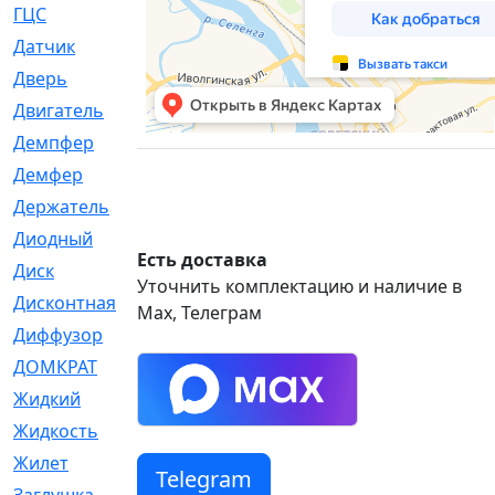
ГЦС
[74]
Датчик
[969]
Дверь
[249]
Двигатель
[64]
Демпфер
[2]
Демфер
[1]
Держатель
[5]
Диодный
[3]
Есть доставка
Диск
[418]
Уточнить комплектацию и наличие в
Дисконтная
[1]
Max, Телеграм
Диффузор
[1]
ДОМКРАТ
[1]
Жидкий
[5]
Жидкость
[80]
Жилет
[1]
Telegram