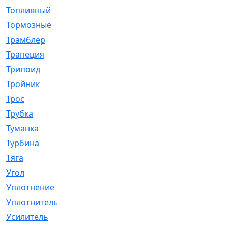
Топливный
[5]
Тормозные
[57]
Трамблёр
[54]
Трапеция
[2]
Трипоид
[16]
Тройник
[1]
Трос
[500]
Трубка
[39]
Туманка
[77]
Турбина
[69]
Тяга
[1264]
Угол
[2]
Уплотнение
[22]
Уплотнитель
[13]
Усилитель
[20]