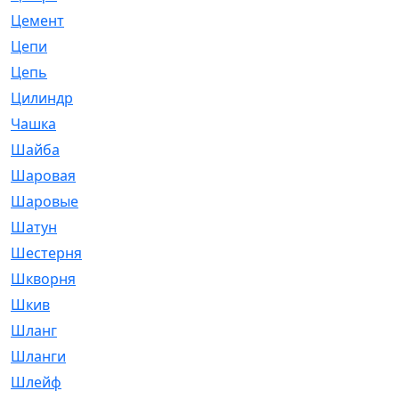
Цемент
[1]
Цепи
[314]
Цепь
[171]
Цилиндр
[55]
Чашка
[695]
Шайба
[37]
Шаровая
[900]
Шаровые
[1]
Шатун
[226]
Шестерня
[33]
Шкворня
[118]
Шкив
[129]
Шланг
[476]
Шланги
[36]
Шлейф
[70]