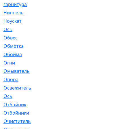
гарнитура
Ниппель
[1]
Ноускат
[53]
Оcь
[2]
Обвес
[3]
Обмотка
[4]
Обойма
[14]
Огни
[1]
Омыватель
[4]
Опора
[1]
Освежитель
[1]
Ось
[4]
Отбойник
[287]
Отбойники
[80]
Очиститель
[15]