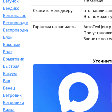
На складе
Бегунок
[21]
Бендикс
[26]
Скажите менеджеру
что нашли зап
Бензонасос
[17]
Это поможет у
Беспроводное
[2]
Гарантия на запчасть
АвтоТехЦентр
Беспроводные
[1]
При установке
Блок
[81]
Звоните по т
Боковые
[4]
Болт
[247]
Брызговик
[77]
Уточнит
Быстрая
[2]
Вакуум
[23]
Вал
[194]
Венец
[16]
Ветровик
[132]
Ветровики
[2]
Вилка
[15]