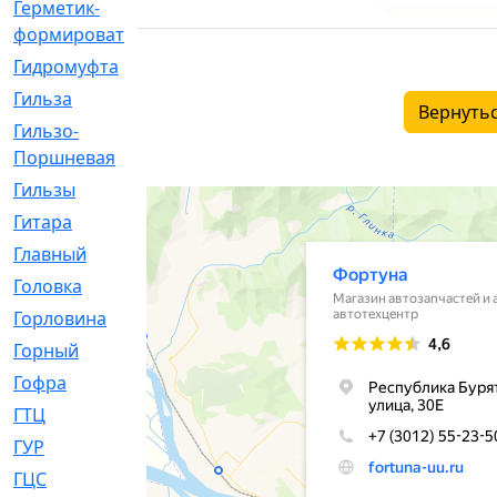
Герметик-
[3]
формирователь
Гидромуфта
[47]
Гильза
[56]
Вернутьс
Гильзо-
[13]
Поршневая
Гильзы
[259]
Гитара
[7]
Главный
[29]
Головка
[28]
Горловина
[14]
Горный
[1]
Гофра
[86]
ГТЦ
[96]
ГУР
[34]
ГЦC
[6]