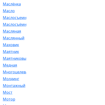
Маслёнка
[4]
Масло
[66]
Маслосъемные
[26]
Маслосъёмные
[480]
Масляная
[1]
Маслянный
[54]
Маховик
[6]
Маятник
[5]
Маятниковый
[13]
Медная
[2]
Многоцелевая
[1]
Молдинг
[14]
Монтажный
[1]
Мост
[10]
Мотор
[212]