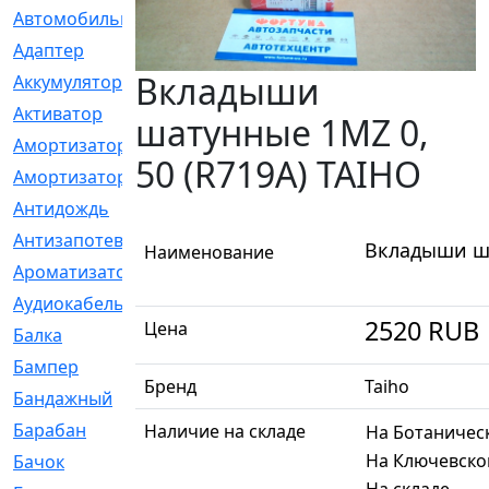
Автомобильный
[6]
Адаптер
[3]
Вкладыши
Аккумулятор
[2]
Активатор
[1]
шатунные 1MZ 0,
Амортизатор
[608]
50 (R719A) TAIHO
Амортизаторы
[21]
Антидождь
[1]
Антизапотеватель
[1]
Вкладыши ша
Наименование
Ароматизатор
[35]
Аудиокабель
[2]
2520
RUB
Цена
Балка
[58]
Бампер
[137]
Бренд
Taiho
Бандажный
[6]
Барабан
[5]
Наличие на складе
На Ботаничес
На Ключевско
Бачок
[40]