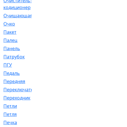
Очиститель-
[1]
кодиционер
Очищающая
[1]
Очко
[24]
Пакет
[1]
Палец
[4]
Панель
[61]
Патрубок
[248]
ПГУ
[2]
Педаль
[3]
Передняя
[22]
Переключатель
[36]
Переходник
[4]
Петли
[23]
Петля
[3]
Печка
[3]