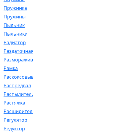
Пружинка
[1]
Пружины
[326]
Пыльник
[1202]
Пыльники
[5]
Радиатор
[916]
Раздаточная
[1]
Размораживатель
[1]
Рамка
[29]
Раскоксовывание
[4]
Распредвал
[41]
Распылители
[226]
Растяжка
[1]
Расширительный
[9]
Регулятор
[5]
Редуктор
[17]