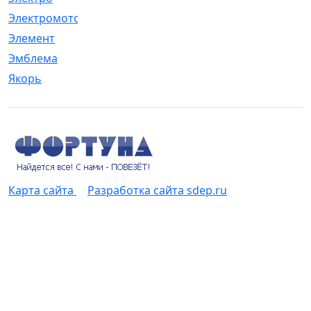
Электромотор
[1]
Элемент
[5]
Эмблема
[1]
Якорь
[4]
Карта сайта
Разработка сайта sdep.ru