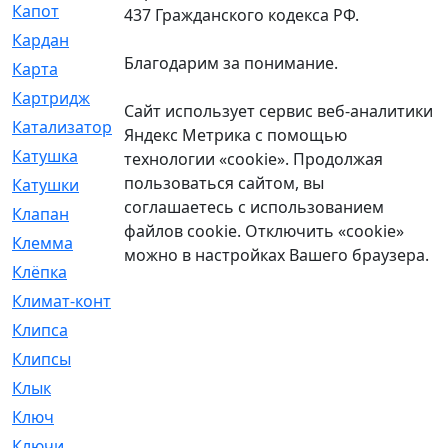
Капот
[144]
437 Гражданского кодекса РФ.
Кардан
[131]
Благодарим за понимание.
Карта
[2]
Картридж
[250]
Сайт использует сервис веб-аналитики
Катализатор
[1]
Яндекс Метрика с помощью
Катушка
[2]
технологии «cookie». Продолжая
пользоваться сайтом, вы
Катушки
[291]
соглашаетесь с использованием
Клапан
[375]
файлов cookie. Отключить «cookie»
Клемма
[5]
можно в настройках Вашего браузера.
Клёпка
[2]
Климат-контроль
[3]
Клипса
[21]
Клипсы
[321]
Клык
[4]
Ключ
[2]
Ключи
[3]