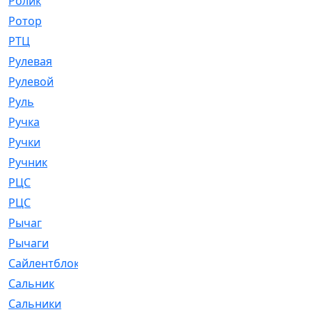
Ролик
[790]
Ротор
[2]
РТЦ
[475]
Рулевая
[974]
Рулевой
[585]
Руль
[12]
Ручка
[29]
Ручки
[3]
Ручник
[11]
РЦC
[12]
РЦС
[84]
Рычаг
[588]
Рычаги
[3]
Сайлентблок
[4208]
Сальник
[4340]
Сальники
[123]