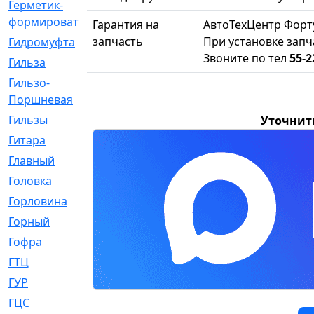
Герметик-
[3]
формирователь
Гарантия на
АвтоТехЦентр Форт
запчасть
При установке запч
Гидромуфта
[47]
Звоните по тел
55-2
Гильза
[56]
Гильзо-
[13]
Поршневая
Гильзы
[259]
Уточнит
Гитара
[7]
Главный
[29]
Головка
[28]
Горловина
[14]
Горный
[1]
Гофра
[86]
ГТЦ
[96]
ГУР
[34]
ГЦC
[6]