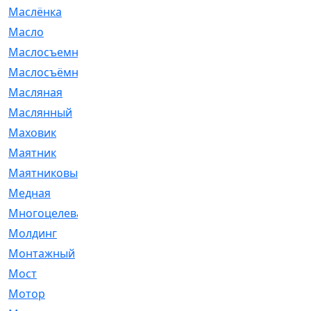
Маслёнка
[4]
Масло
[66]
Маслосъемные
[26]
Маслосъёмные
[480]
Масляная
[1]
Маслянный
[54]
Маховик
[6]
Маятник
[5]
Маятниковый
[13]
Медная
[2]
Многоцелевая
[1]
Молдинг
[14]
Монтажный
[1]
Мост
[10]
Мотор
[212]