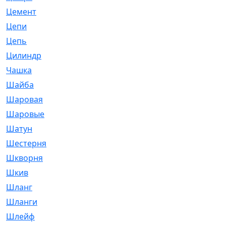
Цемент
[1]
Цепи
[314]
Цепь
[171]
Цилиндр
[55]
Чашка
[695]
Шайба
[37]
Шаровая
[900]
Шаровые
[1]
Шатун
[226]
Шестерня
[33]
Шкворня
[118]
Шкив
[129]
Шланг
[476]
Шланги
[36]
Шлейф
[70]