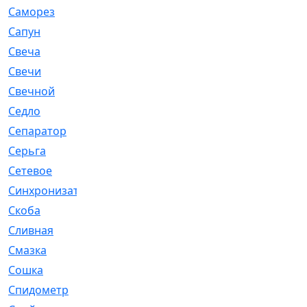
Саморез
[23]
Сапун
[33]
Свеча
[457]
Свечи
[272]
Свечной
[2]
Седло
[7]
Сепаратор
[6]
Серьга
[27]
Сетевое
[6]
Синхронизатор
[1]
Скоба
[4]
Сливная
[6]
Смазка
[24]
Сошка
[8]
Спидометр
[48]