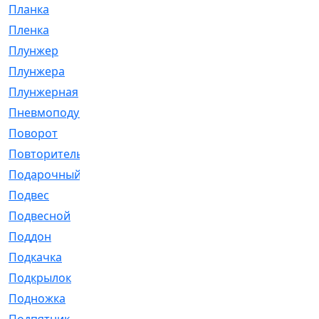
Планка
[21]
Пленка
[1]
Плунжер
[1]
Плунжера
[64]
Плунжерная
[91]
Пневмоподушка
[2]
Поворот
[12]
Повторитель
[86]
Подарочный
[3]
Подвес
[16]
Подвесной
[7]
Поддон
[18]
Подкачка
[5]
Подкрылок
[128]
Подножка
[16]