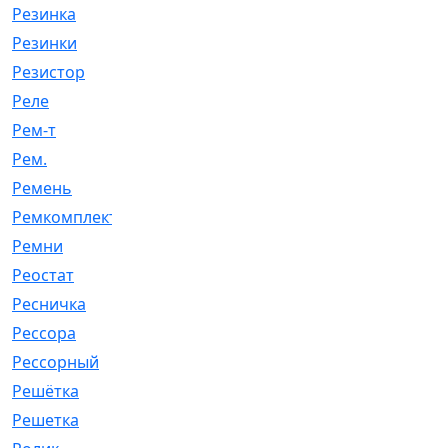
Резинка
[15]
Резинки
[6]
Резистор
[1]
Реле
[20]
Рем-т
[7]
Рем.
[2]
Ремень
[2060]
Ремкомплект
[1924]
Ремни
[21]
Реостат
[1]
Ресничка
[25]
Рессора
[51]
Рессорный
[107]
Решётка
[101]
Решетка
[21]