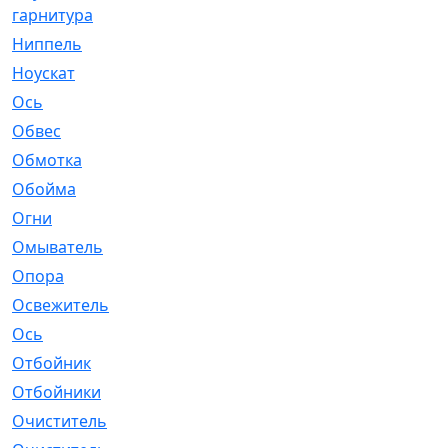
гарнитура
Ниппель
[1]
Ноускат
[53]
Оcь
[2]
Обвес
[3]
Обмотка
[4]
Обойма
[14]
Огни
[1]
Омыватель
[4]
Опора
[1]
Освежитель
[1]
Ось
[4]
Отбойник
[287]
Отбойники
[80]
Очиститель
[15]