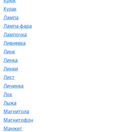
Крюк
[1]
Кулак
[9]
Лампа
[128]
Лампа-фара
[4]
Лампочка
[209]
Ливневка
[66]
Линк
[3]
Линка
[64]
Линки
[913]
Лист
[144]
Личинка
[3]
Лок
[1]
Лыжа
[23]
Магнитола
[11]
Магнитофон
[1]
Манжет
[194]