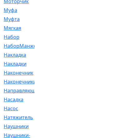
Моторчик
[6]
Муфа
[1]
Муфта
[9]
Мягкая
[3]
Набор
[6]
НаборМанжетГТЦ
[33]
Накладка
[51]
Накладки
[1]
Наконечник
[743]
Наконечники
[119]
Направляющая
[43]
Насадка
[16]
Насос
[356]
Натяжитель
[125]
Наушники
[8]
Наушники-
[2]