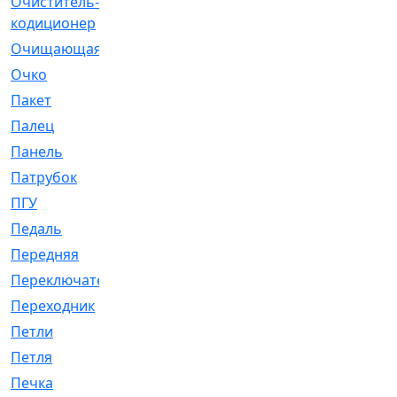
Очиститель-
[1]
кодиционер
Очищающая
[1]
Очко
[24]
Пакет
[1]
Палец
[4]
Панель
[61]
Патрубок
[248]
ПГУ
[2]
Педаль
[3]
Передняя
[22]
Переключатель
[36]
Переходник
[4]
Петли
[23]
Петля
[3]
Печка
[3]