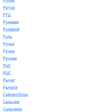
Ролик
[790]
Ротор
[2]
РТЦ
[475]
Рулевая
[974]
Рулевой
[585]
Руль
[12]
Ручка
[29]
Ручки
[3]
Ручник
[11]
РЦC
[12]
РЦС
[84]
Рычаг
[588]
Рычаги
[3]
Сайлентблок
[4208]
Сальник
[4340]
Сальники
[123]