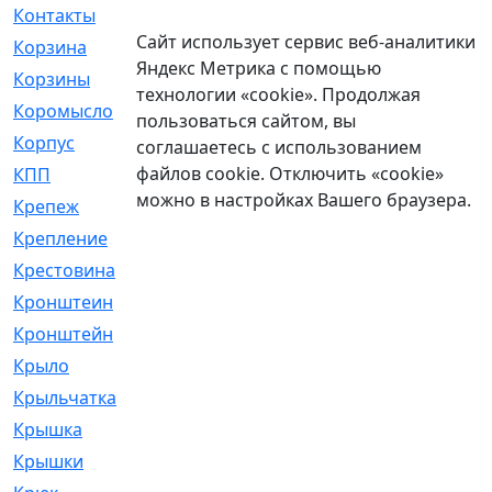
Контакты
[4]
Сайт использует сервис веб-аналитики
Корзина
[1]
Яндекс Метрика с помощью
Корзины
[159]
технологии «cookie». Продолжая
Коромысло
[6]
пользоваться сайтом, вы
Корпус
[41]
соглашаетесь с использованием
файлов cookie. Отключить «cookie»
КПП
[70]
можно в настройках Вашего браузера.
Крепеж
[4]
Крепление
[23]
Крестовина
[309]
Кронштеин
[1]
Кронштейн
[59]
Крыло
[285]
Крыльчатка
[17]
Крышка
[151]
Крышки
[4]