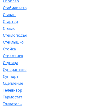
Спойлер
[29]
Стабилизатор
[596]
Стакан
[7]
Стартер
[176]
Стекло
[11]
Стеклоподъемник
[12]
Стёклышко
[20]
Стойка
[969]
Стремянка
[46]
Ступица
[775]
Суперантигель
[3]
Суппорт
[198]
Сцепление
[1]
Телевизор
[13]
Термостат
[323]
Толкатель
[4]