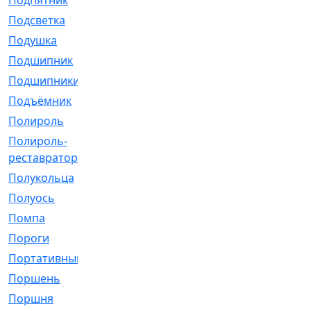
Подпятник
[1]
Подсветка
[1]
Подушка
[1540]
Подшипник
[1825]
Подшипники
[106]
Подъёмник
[1]
Полироль
[1]
Полироль-
[1]
реставратор
Полукольца
[107]
Полуось
[43]
Помпа
[537]
Пороги
[1]
Портативный
[1]
Поршень
[5]
Поршня
[833]