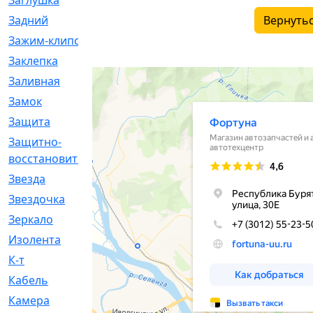
Заглушка
[21]
Вернутьс
Задний
[528]
Зажим-клипса
[1]
Заклепка
[1]
Заливная
[4]
Замок
[12]
Защита
[79]
Защитно-
[4]
восстановительный
Звезда
[1]
Звездочка
[5]
Зеркало
[369]
Изолента
[1]
К-т
[13]
Кабель
[50]
Камера
[4]