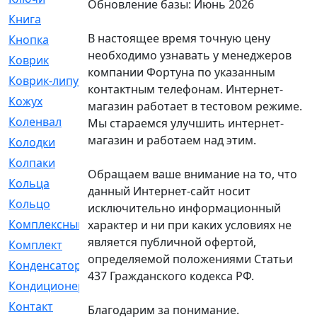
Обновление базы: Июнь 2026
Книга
[293]
В настоящее время точную цену
Кнопка
[3]
необходимо узнавать у менеджеров
Коврик
[1]
компании Фортуна по указанным
Коврик-липучка
[2]
контактным телефонам. Интернет-
Кожух
[4]
магазин работает в тестовом режиме.
Коленвал
[38]
Мы стараемся улучшить интернет-
магазин и работаем над этим.
Колодки
[2151]
Колпаки
[5]
Обращаем ваше внимание на то, что
Кольца
[1164]
данный Интернет-сайт носит
Кольцо
[272]
исключительно информационный
Комплексный
[1]
характер и ни при каких условиях не
является публичной офертой,
Комплект
[196]
определяемой положениями Статьи
Конденсатор
[1]
437 Гражданского кодекса РФ.
Кондиционер
[2]
Контакт
[3]
Благодарим за понимание.