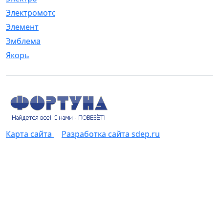
Электромотор
[1]
Элемент
[5]
Эмблема
[1]
Якорь
[4]
Карта сайта
Разработка сайта sdep.ru