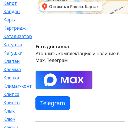
Капот
[144]
Кардан
[131]
Карта
[2]
Картридж
[250]
Катализатор
[1]
Катушка
[2]
Есть доставка
Катушки
[291]
Уточнить комплектацию и наличие в
Max, Телеграм
Клапан
[375]
Клемма
[5]
Клёпка
[2]
Климат-контроль
[3]
Клипса
[21]
Telegram
Клипсы
[321]
Клык
[4]
Ключ
[2]
Ключи
[3]