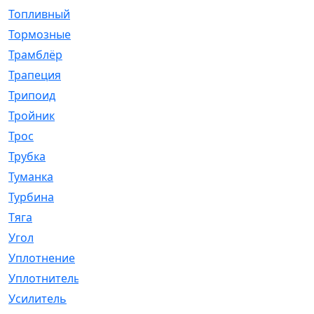
Топливный
[5]
Тормозные
[57]
Трамблёр
[54]
Трапеция
[2]
Трипоид
[16]
Тройник
[1]
Трос
[500]
Трубка
[39]
Туманка
[77]
Турбина
[69]
Тяга
[1264]
Угол
[2]
Уплотнение
[22]
Уплотнитель
[13]
Усилитель
[20]