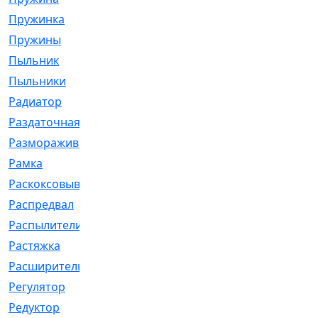
Пружинка
[1]
Пружины
[326]
Пыльник
[1202]
Пыльники
[5]
Радиатор
[916]
Раздаточная
[1]
Размораживатель
[1]
Рамка
[29]
Раскоксовывание
[4]
Распредвал
[41]
Распылители
[226]
Растяжка
[1]
Расширительный
[9]
Регулятор
[5]
Редуктор
[17]