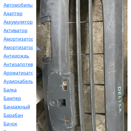
Автомобильный
[6]
Адаптер
[3]
Аккумулятор
[2]
Активатор
[1]
Амортизатор
[608]
Амортизаторы
[21]
Антидождь
[1]
Антизапотеватель
[1]
Ароматизатор
[35]
Аудиокабель
[2]
Балка
[58]
Бампер
[137]
Бандажный
[6]
Барабан
[5]
Бачок
[40]