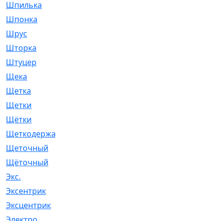
Шпилька
[215]
Шпонка
[19]
Шрус
[1107]
Шторка
[6]
Штуцер
[8]
Щека
[18]
Щетка
[31]
Щетки
[58]
Щётки
[124]
Щеткодержатель
[14]
Щеточный
[1]
Щёточный
[7]
Экс.
[4]
Эксентрик
[1]
Эксцентрик
[67]
Электро
[1]