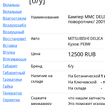
[б/у]
Вкладыш
[41]
Вкладыши
[1131]
Бампер MMC DELI
Наименование
Влагоотделитель
[2]
поворотник/ 2001 
Воздухозаборник
[2]
Воздушный
[1]
Авто
MITSUBISHI DELICA
Восстановительный
[1]
Кузов: PE8W
Вставка
[168]
Втулка
[1875]
12500
RUB
Цена
Втягивающий
[22]
Габарит
[286]
Бренд
б/у
Габаритный
[6]
Наличие на
На Ботанической
1 
Газматики
[117]
складе
На Ключевской
- 
Гайка
[104]
На складе
-
Генератор
[148]
Скажите
что нашли запчасть
Герметик
[15]
менеджеру
Это поможет ускори