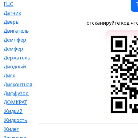
ГЦС
[74]
Датчик
[969]
Дверь
[249]
отсканируйте код чт
Двигатель
[64]
Демпфер
[2]
Демфер
[1]
Держатель
[5]
Диодный
[3]
Диск
[418]
Дисконтная
[1]
Диффузор
[1]
ДОМКРАТ
[1]
Жидкий
[5]
Жидкость
[80]
Жилет
[1]