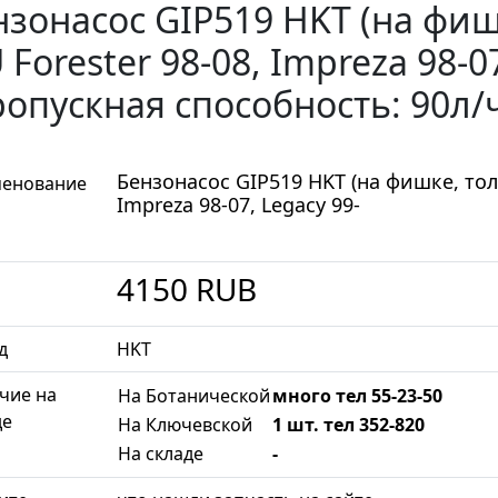
нзонасос GIP519 HKT (на фиш
 Forester 98-08, Impreza 98-0
ропускная способность: 90л/
Бензонасос GIP519 HKT (на фишке, толс
енование
Impreza 98-07, Legacy 99-
4150
RUB
д
HKT
чие на
На Ботанической
много тел 55-23-50
де
На Ключевской
1 шт. тел 352-820
На складе
-