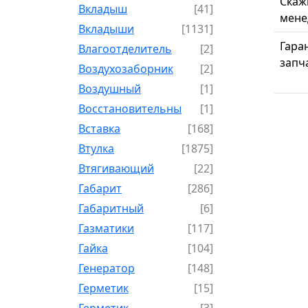
Скаж
Вкладыш
[41]
мене
Вкладыши
[1131]
Гара
Влагоотделитель
[2]
запч
Воздухозаборник
[2]
Воздушный
[1]
Восстановительный
[1]
Вставка
[168]
Втулка
[1875]
Втягивающий
[22]
Габарит
[286]
Габаритный
[6]
Газматики
[117]
Гайка
[104]
Генератор
[148]
Герметик
[15]
Герметик-
[3]