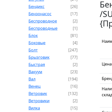
Бе
Бендикс
[26]
/SU
Бензонасос
[17]
{П
Беспроводное
[2]
Беспроводные
[1]
Блок
[81]
Наим
Боковые
[4]
Болт
[247]
Брызговик
[77]
Цена
Быстрая
[2]
Вакуум
[23]
Брен
Вал
[194]
Венец
[16]
Нали
Ветровик
[132]
скла
Ветровики
[2]
Вилка
[15]