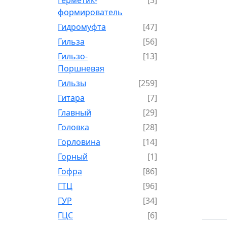
формирователь
Гидромуфта
[47]
Гильза
[56]
Гильзо-
[13]
Поршневая
Гильзы
[259]
Гитара
[7]
Главный
[29]
Головка
[28]
Горловина
[14]
Горный
[1]
Гофра
[86]
ГТЦ
[96]
ГУР
[34]
ГЦC
[6]