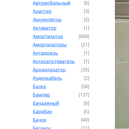
Автомобильный
[6]
Адаптер
[3]
Аккумулятор
[2]
Активатор
[1]
Амортизатор
[608]
Амортизаторы
[21]
Антидождь
[1]
Антизапотеватель
[1]
Ароматизатор
[35]
Аудиокабель
[2]
Балка
[58]
Бампер
[137]
Бандажный
[6]
Барабан
[5]
Бачок
[40]
Бегунок
[21]