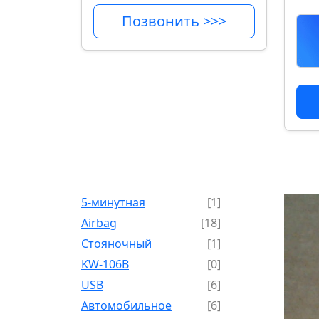
Позвонить >>>
5-минутная
[1]
Airbag
[18]
Cтояночный
[1]
KW-106B
[0]
USB
[6]
Автомобильное
[6]