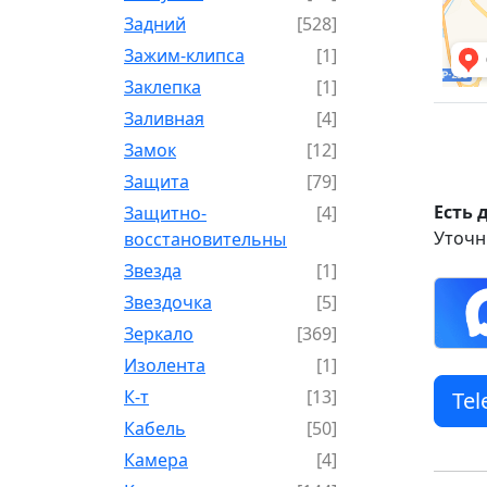
Задний
[528]
Зажим-клипса
[1]
Заклепка
[1]
Заливная
[4]
Замок
[12]
Защита
[79]
Есть 
Защитно-
[4]
Уточн
восстановительный
Звезда
[1]
Звездочка
[5]
Зеркало
[369]
Изолента
[1]
К-т
[13]
Te
Кабель
[50]
Камера
[4]