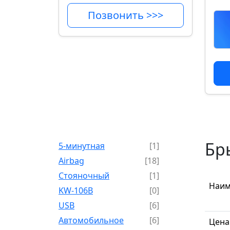
Позвонить >>>
Бр
5-минутная
[1]
Airbag
[18]
Cтояночный
[1]
Наим
KW-106B
[0]
USB
[6]
Автомобильное
[6]
Цена