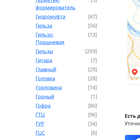
формирователь
Гидромуфта
[47]
Гильза
[56]
Гильзо-
[13]
Поршневая
Гильзы
[259]
Гитара
[7]
Главный
[29]
Головка
[28]
Горловина
[14]
Горный
[1]
Гофра
[86]
ГТЦ
[96]
Есть 
Уточн
ГУР
[34]
ГЦC
[6]