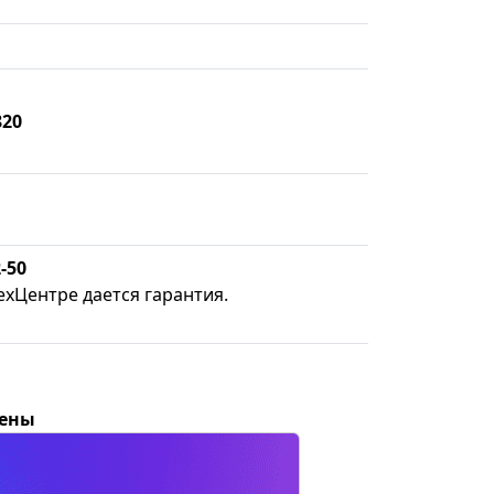
820
-50
ехЦентре дается гарантия.
цены