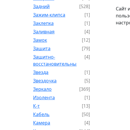
Задний
[528]
Сайт 
Зажим-клипса
[1]
польз
настр
Заклепка
[1]
Заливная
[4]
Замок
[12]
Защита
[79]
Защитно-
[4]
восстановительный
Звезда
[1]
Звездочка
[5]
Зеркало
[369]
Изолента
[1]
К-т
[13]
Кабель
[50]
Камера
[4]