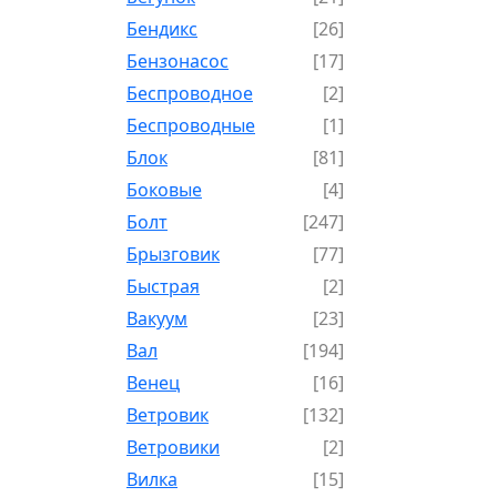
Бендикс
[26]
Бензонасос
[17]
Беспроводное
[2]
Беспроводные
[1]
Блок
[81]
Боковые
[4]
Болт
[247]
Брызговик
[77]
Быстрая
[2]
Вакуум
[23]
Вал
[194]
Венец
[16]
Ветровик
[132]
Ветровики
[2]
Вилка
[15]