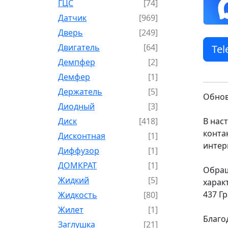
ГЦС
[74]
Датчик
[969]
Дверь
[249]
Двигатель
[64]
Te
Демпфер
[2]
Демфер
[1]
Держатель
[5]
Обнов
Диодный
[3]
Диск
[418]
В нас
конта
Дисконтная
[1]
интер
Диффузор
[1]
ДОМКРАТ
[1]
Обращ
Жидкий
[5]
харак
437 Г
Жидкость
[80]
Жилет
[1]
Благо
Заглушка
[21]