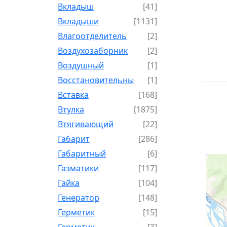
Вкладыш
[41]
Вкладыши
[1131]
Влагоотделитель
[2]
Воздухозаборник
[2]
Воздушный
[1]
Восстановительный
[1]
Вставка
[168]
Втулка
[1875]
Втягивающий
[22]
Габарит
[286]
Габаритный
[6]
Газматики
[117]
Гайка
[104]
Генератор
[148]
Герметик
[15]
Герметик-
[3]