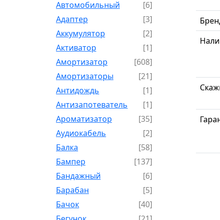
Автомобильный
[6]
Адаптер
[3]
Брен
Аккумулятор
[2]
Нали
Активатор
[1]
Амортизатор
[608]
Амортизаторы
[21]
Скаж
Антидождь
[1]
Антизапотеватель
[1]
Ароматизатор
[35]
Гара
Аудиокабель
[2]
Балка
[58]
Бампер
[137]
Бандажный
[6]
Барабан
[5]
Бачок
[40]
Бегунок
[21]