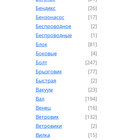
Бендикс
[26]
Бензонасос
[17]
Беспроводное
[2]
Беспроводные
[1]
Блок
[81]
Боковые
[4]
Болт
[247]
Брызговик
[77]
Быстрая
[2]
Вакуум
[23]
Вал
[194]
Венец
[16]
Ветровик
[132]
Ветровики
[2]
Вилка
[15]