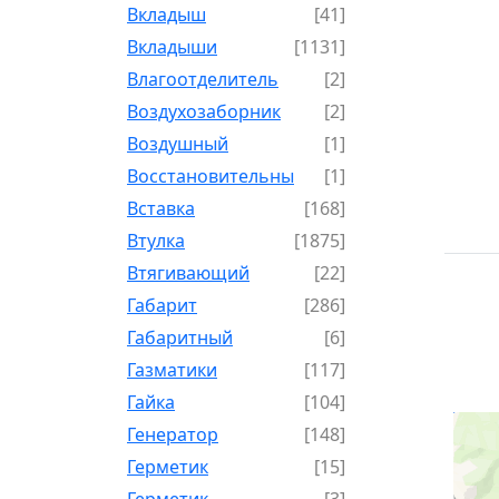
Вкладыш
[41]
Вкладыши
[1131]
Влагоотделитель
[2]
Воздухозаборник
[2]
Воздушный
[1]
Восстановительный
[1]
Вставка
[168]
Втулка
[1875]
Втягивающий
[22]
Габарит
[286]
Габаритный
[6]
Газматики
[117]
Гайка
[104]
Генератор
[148]
Герметик
[15]
Герметик-
[3]