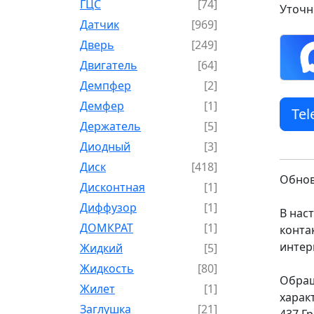
ГЦС
[74]
Уточн
Датчик
[969]
Дверь
[249]
Двигатель
[64]
Демпфер
[2]
Демфер
[1]
Te
Держатель
[5]
Диодный
[3]
Диск
[418]
Обнов
Дисконтная
[1]
Диффузор
[1]
В нас
ДОМКРАТ
[1]
конта
интер
Жидкий
[5]
Жидкость
[80]
Обращ
Жилет
[1]
харак
Заглушка
[21]
437 Г