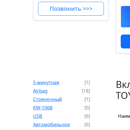
Позвонить >>>
Вк
5-минутная
[1]
Airbag
[18]
TOY
Cтояночный
[1]
KW-106B
[0]
USB
[6]
Наим
Автомобильное
[6]