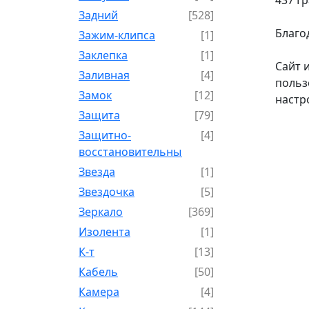
Задний
[528]
Благо
Зажим-клипса
[1]
Заклепка
[1]
Сайт 
Заливная
[4]
польз
Замок
[12]
настр
Защита
[79]
Защитно-
[4]
восстановительный
Звезда
[1]
Звездочка
[5]
Зеркало
[369]
Изолента
[1]
К-т
[13]
Кабель
[50]
Камера
[4]