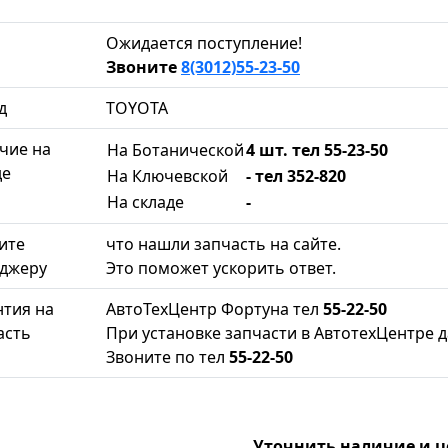
Ожидается поступление!
Звоните
8(3012)55-23-50
д
TOYOTA
чие на
На Ботанической
4 шт. тел 55-23-50
де
На Ключевской
- тел 352-820
На складе
-
ите
что нашли запчасть на сайте.
джеру
Это поможет ускорить ответ.
нтия на
АвтоТехЦентр Фортуна тел
55-22-50
асть
При установке запчасти в АвтотехЦентре д
Звоните по тел
55-22-50
Уточнить наличие и 