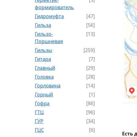
формирователь
Гидромуфта
[47]
Гильза
[56]
Гильзо-
[13]
Поршневая
Гильзы
[259]
Гитара
[7]
Главный
[29]
Головка
[28]
Горловина
[14]
Горный
[1]
Гофра
[86]
ГТЦ
[96]
ГУР
[34]
ГЦC
[6]
Есть 