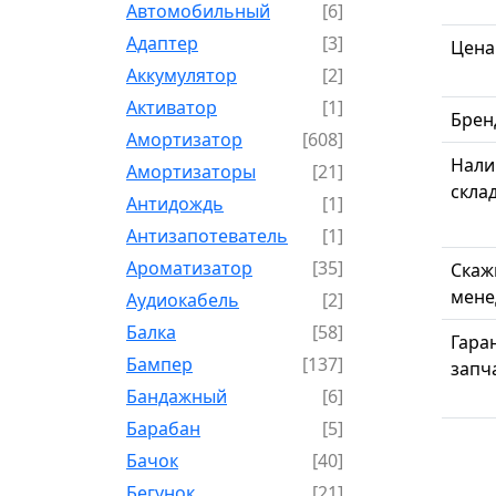
Автомобильный
[6]
Адаптер
[3]
Цена
Аккумулятор
[2]
Активатор
[1]
Брен
Амортизатор
[608]
Нали
Амортизаторы
[21]
скла
Антидождь
[1]
Антизапотеватель
[1]
Ароматизатор
[35]
Скаж
мене
Аудиокабель
[2]
Балка
[58]
Гара
Бампер
[137]
запч
Бандажный
[6]
Барабан
[5]
Бачок
[40]
Бегунок
[21]