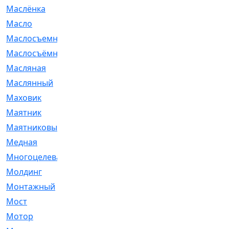
Маслёнка
[4]
Масло
[66]
Маслосъемные
[26]
Маслосъёмные
[480]
Масляная
[1]
Маслянный
[54]
Маховик
[6]
Маятник
[5]
Маятниковый
[13]
Медная
[2]
Многоцелевая
[1]
Молдинг
[14]
Монтажный
[1]
Мост
[10]
Мотор
[212]