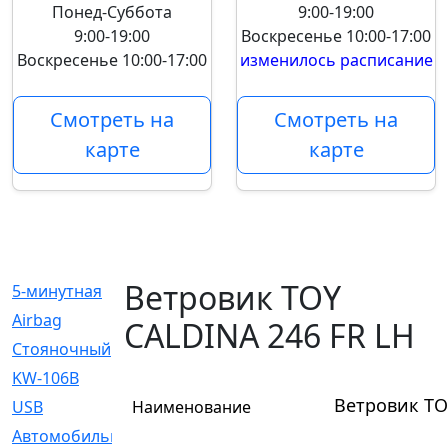
Понед-Суббота
9:00-19:00
9:00-19:00
Воскресенье
10:00-17:00
Воскресенье
10:00-17:00
изменилось расписание
Смотреть на
Смотреть на
карте
карте
Ветровик TOY
5-минутная
[1]
Airbag
[18]
CALDINA 246 FR LH
Cтояночный
[1]
KW-106B
[0]
Ветровик TO
USB
Наименование
[6]
Автомобильное
[6]