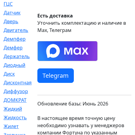
ГЦС
[74]
Датчик
[969]
Есть доставка
Дверь
[249]
Уточнить комплектацию и наличие в
Двигатель
Max, Телеграм
[64]
Демпфер
[2]
Демфер
[1]
Держатель
[5]
Диодный
[3]
Диск
[418]
Telegram
Дисконтная
[1]
Диффузор
[1]
ДОМКРАТ
[1]
Обновление базы: Июнь 2026
Жидкий
[5]
Жидкость
[80]
В настоящее время точную цену
необходимо узнавать у менеджеров
Жилет
[1]
компании Фортуна по указанным