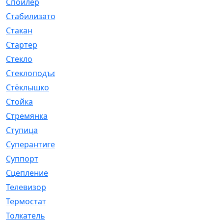
Спойлер
[29]
Стабилизатор
[596]
Стакан
[7]
Стартер
[176]
Стекло
[11]
Стеклоподъемник
[12]
Стёклышко
[20]
Стойка
[969]
Стремянка
[46]
Ступица
[775]
Суперантигель
[3]
Суппорт
[198]
Сцепление
[1]
Телевизор
[13]
Термостат
[323]
Толкатель
[4]