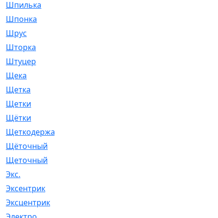
Шпилька
[215]
Шпонка
[19]
Шрус
[1107]
Шторка
[6]
Штуцер
[8]
Щека
[18]
Щетка
[31]
Щетки
[58]
Щётки
[124]
Щеткодержатель
[14]
Щёточный
[7]
Щеточный
[1]
Экс.
[4]
Эксентрик
[1]
Эксцентрик
[67]
Электро
[1]