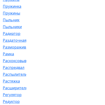
Пружинка
[1]
Пружины
[326]
Пыльник
[1202]
Пыльники
[5]
Радиатор
[916]
Раздаточная
[1]
Размораживатель
[1]
Рамка
[29]
Раскоксовывание
[4]
Распредвал
[41]
Распылители
[226]
Растяжка
[1]
Расширительный
[9]
Регулятор
[5]
Редуктор
[17]