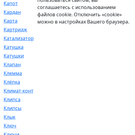
Капот
[144]
соглашаетесь с использованием
Кардан
[131]
файлов cookie. Отключить «cookie»
Карта
[2]
можно в настройках Вашего браузера.
Картридж
[250]
Катализатор
[1]
Катушка
[2]
Катушки
[291]
Клапан
[375]
Клемма
[5]
Клёпка
[2]
Климат-контроль
[3]
Клипса
[21]
Клипсы
[321]
Клык
[4]
Ключ
[2]
Ключи
[3]