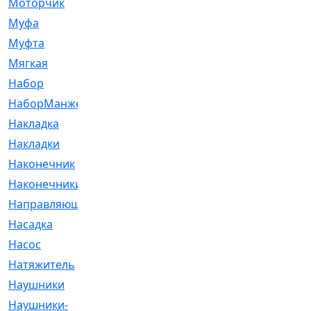
Моторчик
[6]
Муфа
[1]
Муфта
[9]
Мягкая
[3]
Набор
[6]
НаборМанжетГТЦ
[33]
Накладка
[51]
Накладки
[1]
Наконечник
[743]
Наконечники
[119]
Направляющая
[43]
Насадка
[16]
Насос
[356]
Натяжитель
[125]
Наушники
[8]
Наушники-
[2]