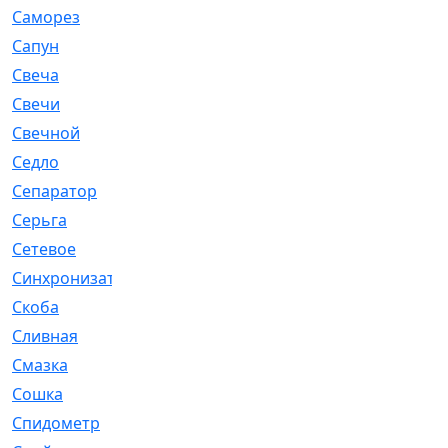
Саморез
[23]
Сапун
[33]
Свеча
[457]
Свечи
[272]
Свечной
[2]
Седло
[7]
Сепаратор
[6]
Серьга
[27]
Сетевое
[6]
Синхронизатор
[1]
Скоба
[4]
Сливная
[6]
Смазка
[24]
Сошка
[8]
Спидометр
[48]