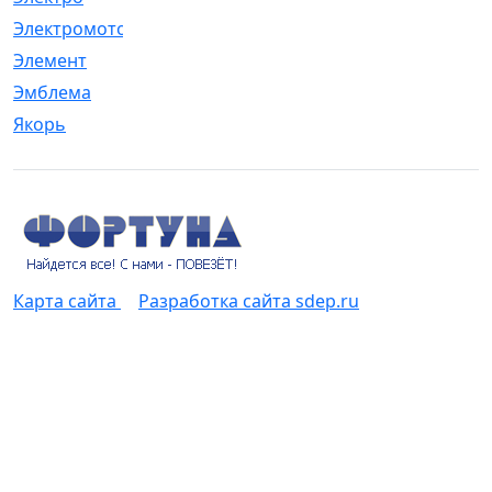
Электромотор
[1]
Элемент
[5]
Эмблема
[1]
Якорь
[4]
Карта сайта
Разработка сайта sdep.ru