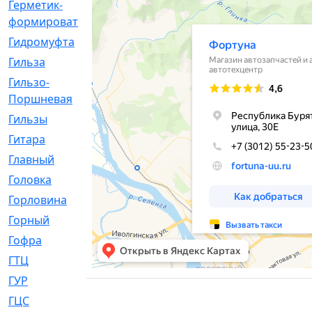
Герметик-
[3]
формирователь
Гидромуфта
[47]
Гильза
[56]
Гильзо-
[13]
Поршневая
Гильзы
[259]
Гитара
[7]
Главный
[29]
Головка
[28]
Горловина
[14]
Горный
[1]
Гофра
[86]
ГТЦ
[96]
ГУР
[34]
ГЦC
[6]