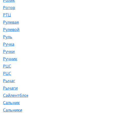
Ролик
[790]
Ротор
[2]
РТЦ
[475]
Рулевая
[974]
Рулевой
[585]
Руль
[12]
Ручка
[29]
Ручки
[3]
Ручник
[11]
РЦC
[12]
РЦС
[84]
Рычаг
[588]
Рычаги
[3]
Сайлентблок
[4208]
Сальник
[4340]
Сальники
[123]