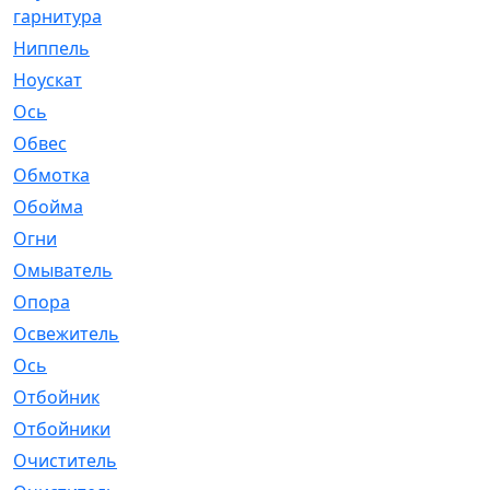
гарнитура
Ниппель
[1]
Ноускат
[53]
Оcь
[2]
Обвес
[3]
Обмотка
[4]
Обойма
[14]
Огни
[1]
Омыватель
[4]
Опора
[1]
Освежитель
[1]
Ось
[4]
Отбойник
[287]
Отбойники
[80]
Очиститель
[15]