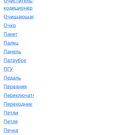
Очиститель-
[1]
кодиционер
Очищающая
[1]
Очко
[24]
Пакет
[1]
Палец
[4]
Панель
[61]
Патрубок
[248]
ПГУ
[2]
Педаль
[3]
Передняя
[22]
Переключатель
[36]
Переходник
[4]
Петли
[23]
Петля
[3]
Печка
[3]