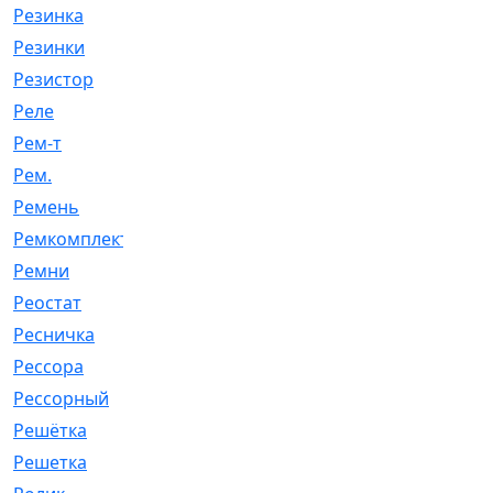
Резинка
[15]
Резинки
[6]
Резистор
[1]
Реле
[20]
Рем-т
[7]
Рем.
[2]
Ремень
[2060]
Ремкомплект
[1924]
Ремни
[21]
Реостат
[1]
Ресничка
[25]
Рессора
[51]
Рессорный
[107]
Решётка
[101]
Решетка
[21]