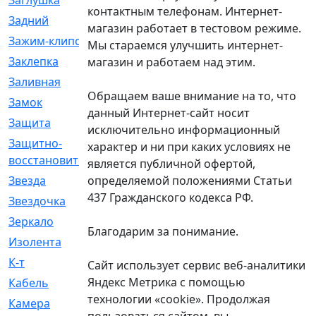
Заглушка
[21]
контактным телефонам. Интернет-
Задний
[528]
магазин работает в тестовом режиме.
Зажим-клипса
[1]
Мы стараемся улучшить интернет-
Заклепка
[1]
магазин и работаем над этим.
Заливная
[4]
Обращаем ваше внимание на то, что
Замок
[12]
данный Интернет-сайт носит
Защита
[79]
исключительно информационный
Защитно-
[4]
характер и ни при каких условиях не
восстановительный
является публичной офертой,
определяемой положениями Статьи
Звезда
[1]
437 Гражданского кодекса РФ.
Звездочка
[5]
Зеркало
[369]
Благодарим за понимание.
Изолента
[1]
К-т
[13]
Сайт использует сервис веб-аналитики
Яндекс Метрика с помощью
Кабель
[50]
технологии «cookie». Продолжая
Камера
[4]
пользоваться сайтом, вы