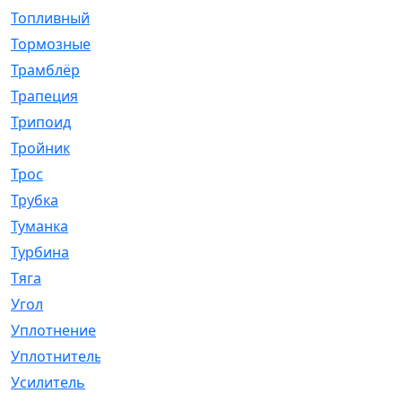
Топливный
[5]
Тормозные
[57]
Трамблёр
[54]
Трапеция
[2]
Трипоид
[16]
Тройник
[1]
Трос
[500]
Трубка
[39]
Туманка
[77]
Турбина
[69]
Тяга
[1264]
Угол
[2]
Уплотнение
[22]
Уплотнитель
[13]
Усилитель
[20]