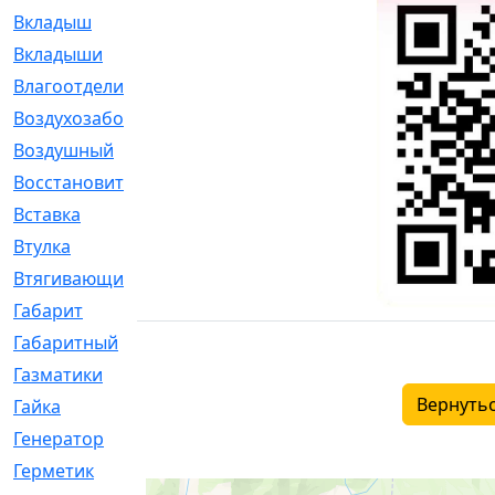
Вкладыш
[41]
Вкладыши
[1131]
Влагоотделитель
[2]
Воздухозаборник
[2]
Воздушный
[1]
Восстановительный
[1]
Вставка
[168]
Втулка
[1875]
Втягивающий
[22]
Габарит
[286]
Габаритный
[6]
Газматики
[117]
Вернутьс
Гайка
[104]
Генератор
[148]
Герметик
[15]