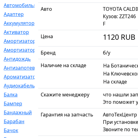
Автомобильный
[6]
Авто
TOYOTA CALDI
Адаптер
[3]
Кузов: ZZT246
Аккумулятор
[2]
F
Активатор
[1]
1120
RUB
Цена
Амортизатор
[608]
Амортизаторы
[21]
Бренд
б/у
Антидождь
[1]
Наличие на складе
На Ботаничес
Антизапотеватель
[1]
На Ключевско
Ароматизатор
[35]
На складе
Аудиокабель
[2]
Балка
Скажите менеджеру
[58]
что нашли зап
Это поможет у
Бампер
[137]
Бандажный
[6]
Гарантия на запчасть
АвтоТехЦентр
Барабан
[5]
При установке
Звоните по т
Бачок
[40]