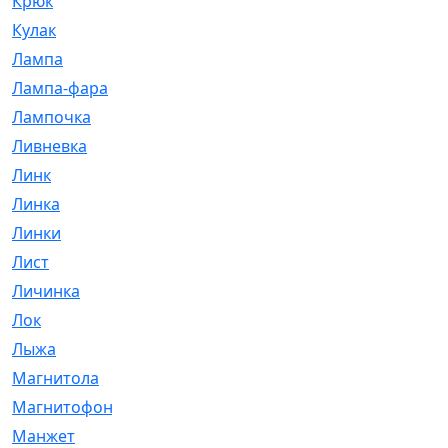
Крюк
[1]
Кулак
[9]
Лампа
[128]
Лампа-фара
[4]
Лампочка
[209]
Ливневка
[66]
Линк
[3]
Линка
[64]
Линки
[913]
Лист
[144]
Личинка
[3]
Лок
[1]
Лыжа
[23]
Магнитола
[11]
Магнитофон
[1]
Манжет
[194]