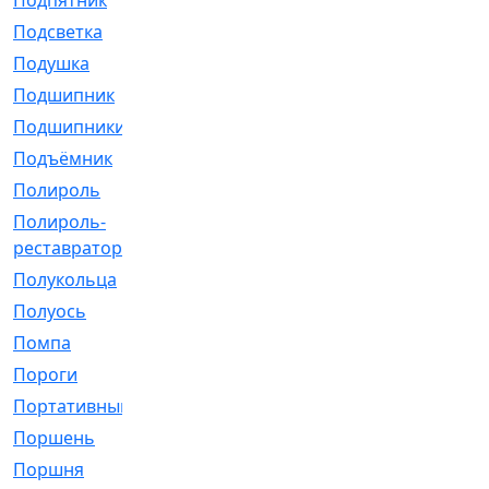
Подпятник
[1]
Подсветка
[1]
Подушка
[1540]
Подшипник
[1825]
Подшипники
[106]
Подъёмник
[1]
Полироль
[1]
Полироль-
[1]
реставратор
Полукольца
[107]
Полуось
[43]
Помпа
[537]
Пороги
[1]
Портативный
[1]
Поршень
[5]
Поршня
[833]