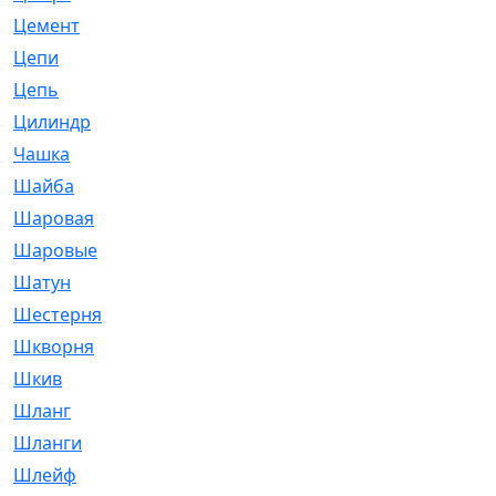
Цемент
[1]
Цепи
[314]
Цепь
[171]
Цилиндр
[55]
Чашка
[695]
Шайба
[37]
Шаровая
[900]
Шаровые
[1]
Шатун
[226]
Шестерня
[33]
Шкворня
[118]
Шкив
[129]
Шланг
[476]
Шланги
[36]
Шлейф
[70]