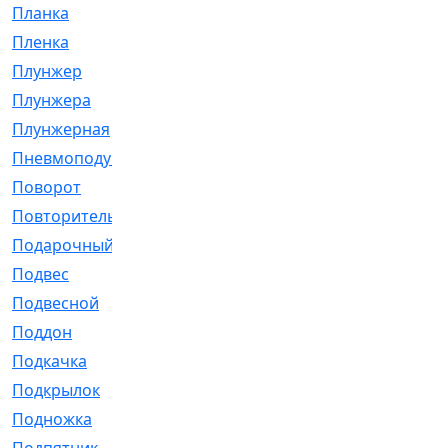
Планка
[21]
Пленка
[1]
Плунжер
[1]
Плунжера
[64]
Плунжерная
[91]
Пневмоподушка
[2]
Поворот
[12]
Повторитель
[86]
Подарочный
[3]
Подвес
[16]
Подвесной
[7]
Поддон
[18]
Подкачка
[5]
Подкрылок
[128]
Подножка
[16]