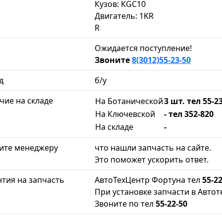
Кузов: KGC10
Двигатель: 1KR
R
Ожидается поступление!
Звоните
8(3012)55-23-50
д
б/у
чие на складе
На Ботанической
3 шт. тел 55-2
На Ключевской
- тел 352-820
На складе
-
ите менеджеру
что нашли запчасть на сайте.
Это поможет ускорить ответ.
нтия на запчасть
АвтоТехЦентр Фортуна тел
55-22
При установке запчасти в Автот
Звоните по тел
55-22-50