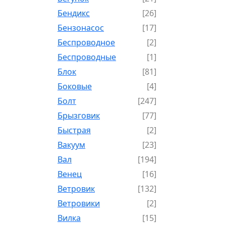
Бендикс
[26]
Бензонасос
[17]
Беспроводное
[2]
Беспроводные
[1]
Блок
[81]
Боковые
[4]
Болт
[247]
Брызговик
[77]
Быстрая
[2]
Вакуум
[23]
Вал
[194]
Венец
[16]
Ветровик
[132]
Ветровики
[2]
Вилка
[15]