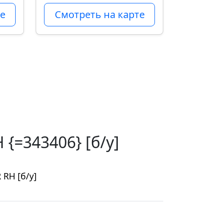
е
Смотреть на карте
{=343406} [б/у]
RH [б/у]