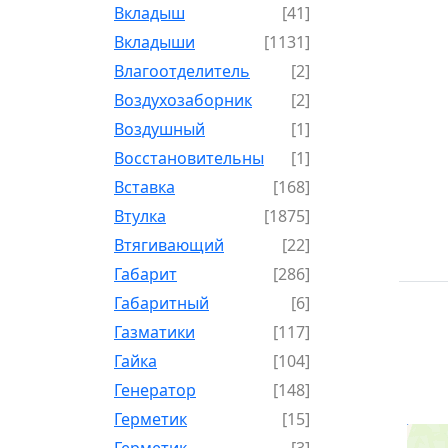
Вкладыш
[41]
Вкладыши
[1131]
Влагоотделитель
[2]
Воздухозаборник
[2]
Воздушный
[1]
Восстановительный
[1]
Вставка
[168]
Втулка
[1875]
Втягивающий
[22]
Габарит
[286]
Габаритный
[6]
Газматики
[117]
Гайка
[104]
Генератор
[148]
Герметик
[15]
Герметик-
[3]