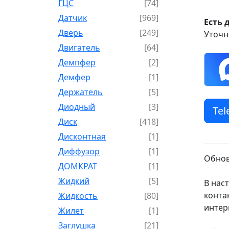
ГЦС
[74]
Датчик
[969]
Есть 
Дверь
[249]
Уточн
Двигатель
[64]
Демпфер
[2]
Демфер
[1]
Держатель
[5]
Диодный
[3]
Te
Диск
[418]
Дисконтная
[1]
Диффузор
[1]
Обнов
ДОМКРАТ
[1]
Жидкий
[5]
В нас
конта
Жидкость
[80]
интер
Жилет
[1]
Заглушка
[21]