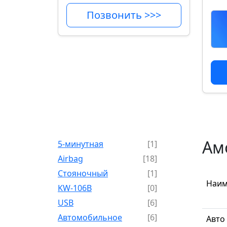
Позвонить >>>
Ам
5-минутная
[1]
Airbag
[18]
Cтояночный
[1]
Наим
KW-106B
[0]
USB
[6]
Автомобильное
[6]
Авто