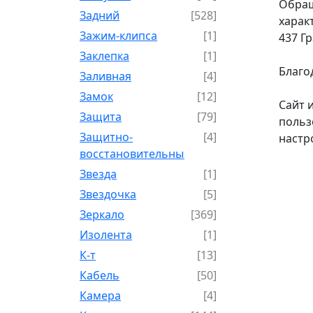
Обращ
Задний
[528]
харак
Зажим-клипса
[1]
437 Г
Заклепка
[1]
Благо
Заливная
[4]
Замок
[12]
Сайт 
Защита
[79]
польз
Защитно-
[4]
настр
восстановительный
Звезда
[1]
Звездочка
[5]
Зеркало
[369]
Изолента
[1]
К-т
[13]
Кабель
[50]
Камера
[4]