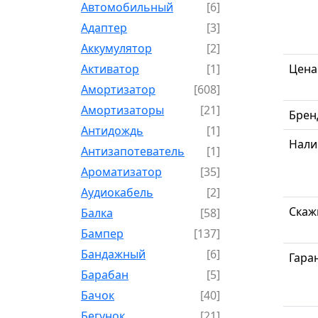
Автомобильный
[6]
Адаптер
[3]
Аккумулятор
[2]
Активатор
[1]
Цена
Амортизатор
[608]
Амортизаторы
[21]
Брен
Антидождь
[1]
Нали
Антизапотеватель
[1]
Ароматизатор
[35]
Аудиокабель
[2]
Скаж
Балка
[58]
Бампер
[137]
Бандажный
[6]
Гара
Барабан
[5]
Бачок
[40]
Бегунок
[21]