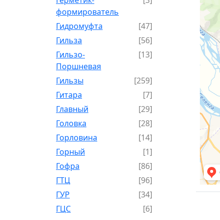
формирователь
Гидромуфта
[47]
Гильза
[56]
Гильзо-
[13]
Поршневая
Гильзы
[259]
Гитара
[7]
Главный
[29]
Головка
[28]
Горловина
[14]
Горный
[1]
Гофра
[86]
ГТЦ
[96]
ГУР
[34]
ГЦC
[6]