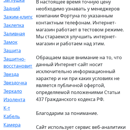
Заглушка
[21]
В настоящее время точную цену
Задний
[528]
необходимо узнавать у менеджеров
компании Фортуна по указанным
Зажим-клипса
[1]
контактным телефонам. Интернет-
Заклепка
[1]
магазин работает в тестовом режиме.
Заливная
[4]
Мы стараемся улучшить интернет-
Замок
[12]
магазин и работаем над этим.
Защита
[79]
Обращаем ваше внимание на то, что
Защитно-
[4]
данный Интернет-сайт носит
восстановительный
исключительно информационный
Звезда
[1]
характер и ни при каких условиях не
Звездочка
[5]
является публичной офертой,
Зеркало
[369]
определяемой положениями Статьи
437 Гражданского кодекса РФ.
Изолента
[1]
К-т
[13]
Благодарим за понимание.
Кабель
[50]
Камера
[4]
Сайт использует сервис веб-аналитики