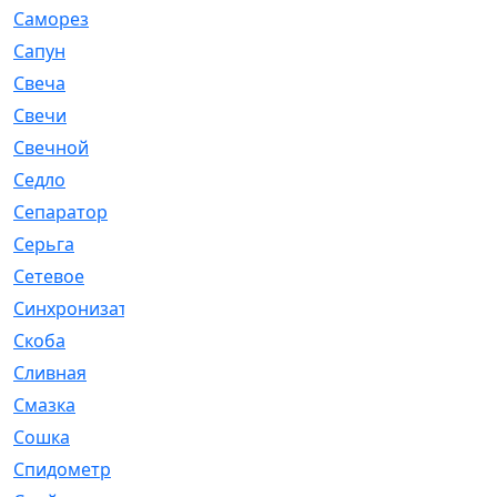
Саморез
[23]
Сапун
[33]
Свеча
[457]
Свечи
[272]
Свечной
[2]
Седло
[7]
Сепаратор
[6]
Серьга
[27]
Сетевое
[6]
Синхронизатор
[1]
Скоба
[4]
Сливная
[6]
Смазка
[24]
Сошка
[8]
Спидометр
[48]