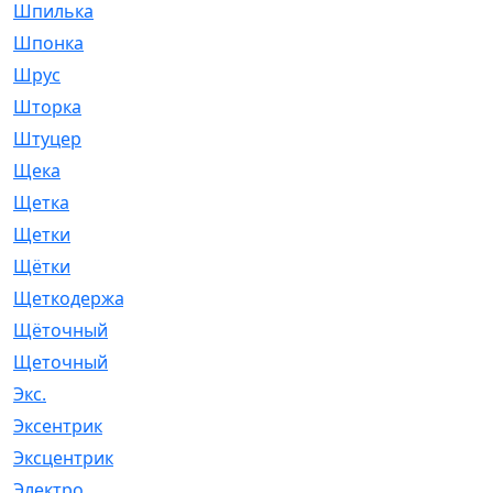
Шпилька
[215]
Шпонка
[19]
Шрус
[1107]
Шторка
[6]
Штуцер
[8]
Щека
[18]
Щетка
[31]
Щетки
[58]
Щётки
[124]
Щеткодержатель
[14]
Щёточный
[7]
Щеточный
[1]
Экс.
[4]
Эксентрик
[1]
Эксцентрик
[67]
Электро
[1]