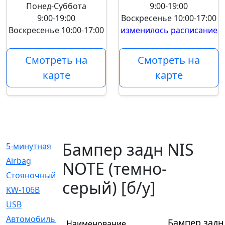
Понед-Суббота
9:00-19:00
9:00-19:00
Воскресенье
10:00-17:00
Воскресенье
10:00-17:00
изменилось расписание
Смотреть на
Смотреть на
карте
карте
Бампер задн NIS
5-минутная
[1]
Airbag
[18]
NOTE (темно-
Cтояночный
[1]
серый) [б/у]
KW-106B
[0]
USB
[6]
Автомобильное
[6]
Бампер задн 
Наименование