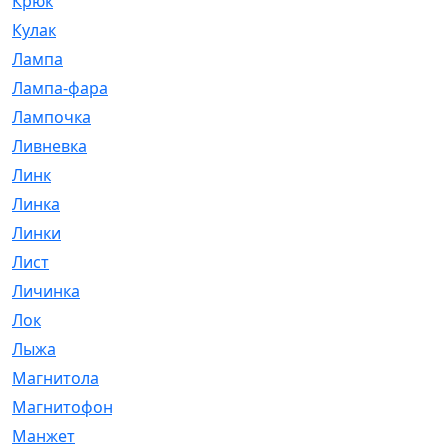
Крюк
[1]
Кулак
[9]
Лампа
[128]
Лампа-фара
[4]
Лампочка
[209]
Ливневка
[66]
Линк
[3]
Линка
[64]
Линки
[913]
Лист
[144]
Личинка
[3]
Лок
[1]
Лыжа
[23]
Магнитола
[11]
Магнитофон
[1]
Манжет
[194]