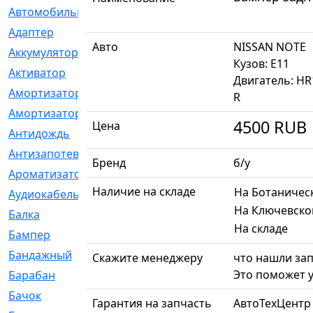
Автомобильный
[6]
Адаптер
[3]
Авто
NISSAN NOTE
Аккумулятор
[2]
Кузов: E11
Активатор
[1]
Двигатель: H
Амортизатор
[608]
R
Амортизаторы
[21]
4500
RUB
Цена
Антидождь
[1]
Антизапотеватель
[1]
Бренд
б/у
Ароматизатор
[35]
Наличие на складе
На Ботаничес
Аудиокабель
[2]
На Ключевско
Балка
[58]
На складе
Бампер
[137]
Бандажный
[6]
Скажите менеджеру
что нашли зап
Это поможет у
Барабан
[5]
Бачок
[40]
Гарантия на запчасть
АвтоТехЦентр