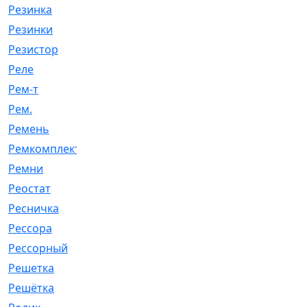
Резинка
[15]
Резинки
[6]
Резистор
[1]
Реле
[20]
Рем-т
[7]
Рем.
[2]
Ремень
[2060]
Ремкомплект
[1924]
Ремни
[21]
Реостат
[1]
Ресничка
[25]
Рессора
[51]
Рессорный
[107]
Решетка
[21]
Решётка
[101]