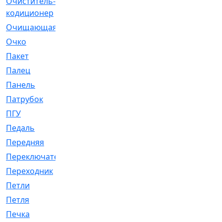
Очиститель-
[1]
кодиционер
Очищающая
[1]
Очко
[24]
Пакет
[1]
Палец
[4]
Панель
[61]
Патрубок
[248]
ПГУ
[2]
Педаль
[3]
Передняя
[22]
Переключатель
[36]
Переходник
[4]
Петли
[23]
Петля
[3]
Печка
[3]