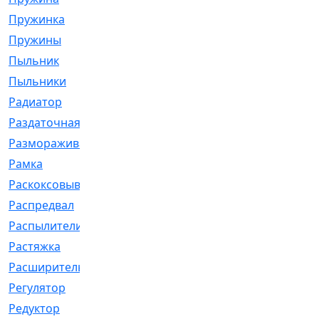
Пружинка
[1]
Пружины
[326]
Пыльник
[1202]
Пыльники
[5]
Радиатор
[916]
Раздаточная
[1]
Размораживатель
[1]
Рамка
[29]
Раскоксовывание
[4]
Распредвал
[41]
Распылители
[226]
Растяжка
[1]
Расширительный
[9]
Регулятор
[5]
Редуктор
[17]