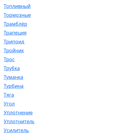
Топливный
[5]
Тормозные
[57]
Трамблёр
[54]
Трапеция
[2]
Трипоид
[16]
Тройник
[1]
Трос
[500]
Трубка
[39]
Туманка
[77]
Турбина
[69]
Тяга
[1264]
Угол
[2]
Уплотнение
[22]
Уплотнитель
[13]
Усилитель
[20]