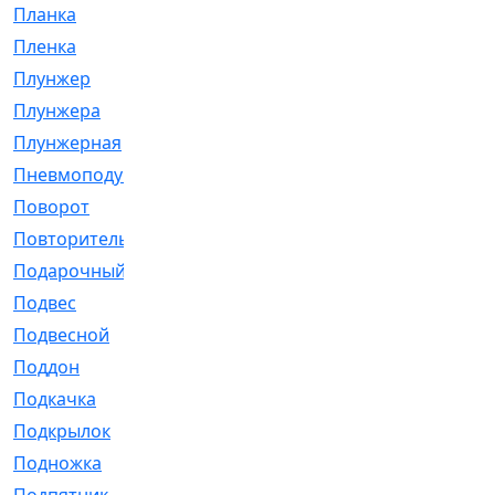
Планка
[21]
Пленка
[1]
Плунжер
[1]
Плунжера
[64]
Плунжерная
[91]
Пневмоподушка
[2]
Поворот
[12]
Повторитель
[86]
Подарочный
[3]
Подвес
[16]
Подвесной
[7]
Поддон
[18]
Подкачка
[5]
Подкрылок
[128]
Подножка
[16]