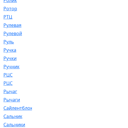
Ролик
[790]
Ротор
[2]
РТЦ
[475]
Рулевая
[974]
Рулевой
[585]
Руль
[12]
Ручка
[29]
Ручки
[3]
Ручник
[11]
РЦC
[12]
РЦС
[84]
Рычаг
[588]
Рычаги
[3]
Сайлентблок
[4208]
Сальник
[4340]
Сальники
[123]