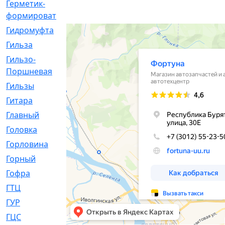
Герметик-
[3]
формирователь
Гидромуфта
[47]
Гильза
[56]
Гильзо-
[13]
Поршневая
Гильзы
[259]
Гитара
[7]
Главный
[29]
Головка
[28]
Горловина
[14]
Горный
[1]
Гофра
[86]
ГТЦ
[96]
ГУР
[34]
ГЦC
[6]