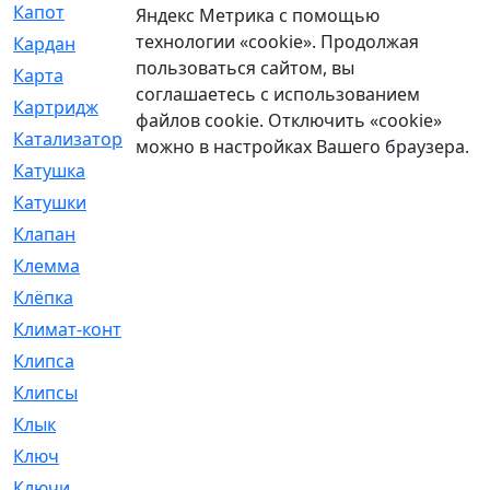
Капот
[144]
Яндекс Метрика с помощью
технологии «cookie». Продолжая
Кардан
[131]
пользоваться сайтом, вы
Карта
[2]
соглашаетесь с использованием
Картридж
[250]
файлов cookie. Отключить «cookie»
Катализатор
[1]
можно в настройках Вашего браузера.
Катушка
[2]
Катушки
[291]
Клапан
[375]
Клемма
[5]
Клёпка
[2]
Климат-контроль
[3]
Клипса
[21]
Клипсы
[321]
Клык
[4]
Ключ
[2]
Ключи
[3]