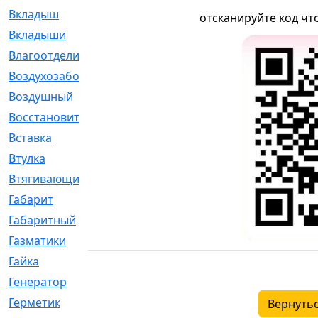
Вкладыш
[41]
отсканируйте код чт
Вкладыши
[1131]
Влагоотделитель
[2]
Воздухозаборник
[2]
Воздушный
[1]
Восстановительный
[1]
Вставка
[168]
Втулка
[1875]
Втягивающий
[22]
Габарит
[286]
Габаритный
[6]
Газматики
[117]
Гайка
[104]
Генератор
[148]
Герметик
[15]
Вернутьс