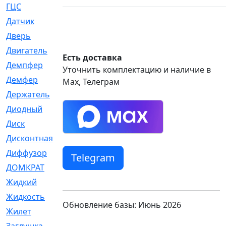
ГЦС
[74]
Датчик
[969]
Дверь
[249]
Двигатель
[64]
Есть доставка
Демпфер
[2]
Уточнить комплектацию и наличие в
Демфер
[1]
Max, Телеграм
Держатель
[5]
Диодный
[3]
Диск
[418]
Дисконтная
[1]
Диффузор
[1]
Telegram
ДОМКРАТ
[1]
Жидкий
[5]
Жидкость
[80]
Обновление базы: Июнь 2026
Жилет
[1]