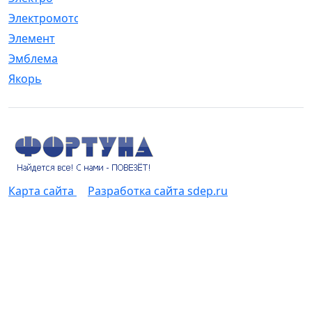
Электромотор
[1]
Элемент
[5]
Эмблема
[1]
Якорь
[4]
Карта сайта
Разработка сайта sdep.ru