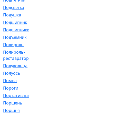
Подпятник
[1]
Подсветка
[1]
Подушка
[1540]
Подшипник
[1825]
Подшипники
[106]
Подъёмник
[1]
Полироль
[1]
Полироль-
[1]
реставратор
Полукольца
[107]
Полуось
[43]
Помпа
[537]
Пороги
[1]
Портативный
[1]
Поршень
[5]
Поршня
[833]