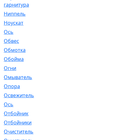
гарнитура
Ниппель
[1]
Ноускат
[53]
Оcь
[2]
Обвес
[3]
Обмотка
[4]
Обойма
[14]
Огни
[1]
Омыватель
[4]
Опора
[1]
Освежитель
[1]
Ось
[4]
Отбойник
[287]
Отбойники
[80]
Очиститель
[15]