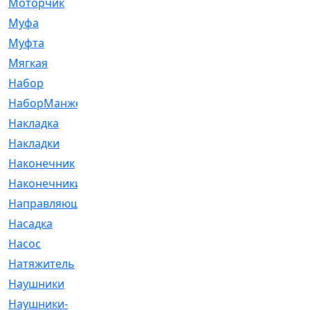
Моторчик
[6]
Муфа
[1]
Муфта
[9]
Мягкая
[3]
Набор
[6]
НаборМанжетГТЦ
[33]
Накладка
[51]
Накладки
[1]
Наконечник
[743]
Наконечники
[119]
Направляющая
[43]
Насадка
[16]
Насос
[356]
Натяжитель
[125]
Наушники
[8]
Наушники-
[2]