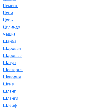
Цемент
[1]
Цепи
[314]
Цепь
[171]
Цилиндр
[55]
Чашка
[695]
Шайба
[37]
Шаровая
[900]
Шаровые
[1]
Шатун
[226]
Шестерня
[33]
Шкворня
[118]
Шкив
[129]
Шланг
[476]
Шланги
[36]
Шлейф
[70]