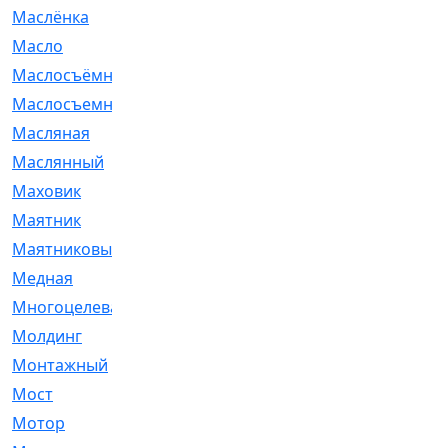
Маслёнка
[4]
Масло
[66]
Маслосъёмные
[480]
Маслосъемные
[26]
Масляная
[1]
Маслянный
[54]
Маховик
[6]
Маятник
[5]
Маятниковый
[13]
Медная
[2]
Многоцелевая
[1]
Молдинг
[14]
Монтажный
[1]
Мост
[10]
Мотор
[212]