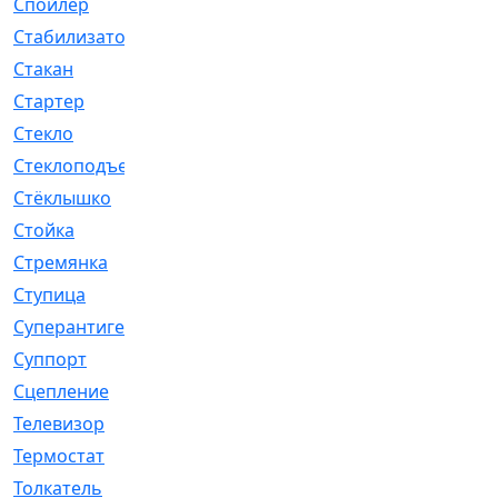
Спойлер
[29]
Стабилизатор
[596]
Стакан
[7]
Стартер
[176]
Стекло
[11]
Стеклоподъемник
[12]
Стёклышко
[20]
Стойка
[969]
Стремянка
[46]
Ступица
[775]
Суперантигель
[3]
Суппорт
[198]
Сцепление
[1]
Телевизор
[13]
Термостат
[323]
Толкатель
[4]