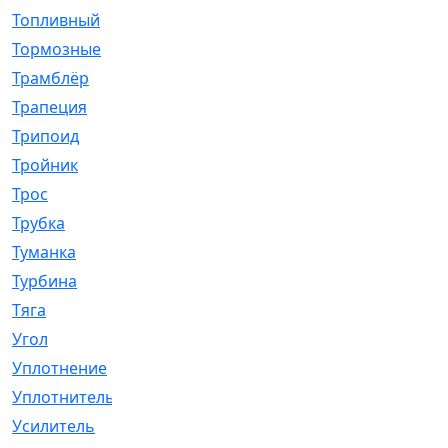
Топливный
[5]
Тормозные
[57]
Трамблёр
[54]
Трапеция
[2]
Трипоид
[16]
Тройник
[1]
Трос
[500]
Трубка
[39]
Туманка
[77]
Турбина
[69]
Тяга
[1264]
Угол
[2]
Уплотнение
[22]
Уплотнитель
[13]
Усилитель
[20]