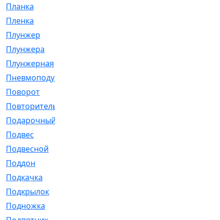
Планка
[21]
Пленка
[1]
Плунжер
[1]
Плунжера
[64]
Плунжерная
[91]
Пневмоподушка
[2]
Поворот
[12]
Повторитель
[86]
Подарочный
[3]
Подвес
[16]
Подвесной
[7]
Поддон
[18]
Подкачка
[5]
Подкрылок
[128]
Подножка
[16]