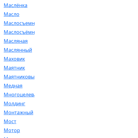
Маслёнка
[4]
Масло
[66]
Маслосъемные
[26]
Маслосъёмные
[480]
Масляная
[1]
Маслянный
[54]
Маховик
[6]
Маятник
[5]
Маятниковый
[13]
Медная
[2]
Многоцелевая
[1]
Молдинг
[14]
Монтажный
[1]
Мост
[10]
Мотор
[212]