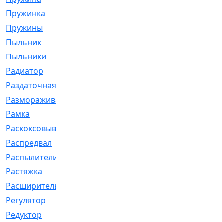
Пружинка
[1]
Пружины
[326]
Пыльник
[1202]
Пыльники
[5]
Радиатор
[916]
Раздаточная
[1]
Размораживатель
[1]
Рамка
[29]
Раскоксовывание
[4]
Распредвал
[41]
Распылители
[226]
Растяжка
[1]
Расширительный
[9]
Регулятор
[5]
Редуктор
[17]