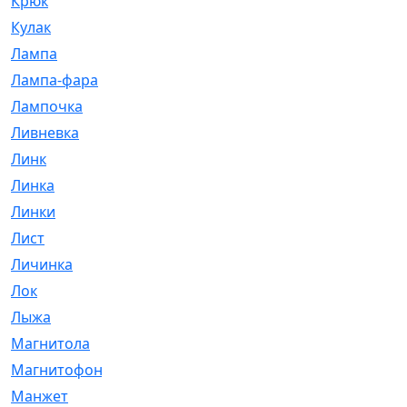
Крюк
[1]
Кулак
[9]
Лампа
[128]
Лампа-фара
[4]
Лампочка
[209]
Ливневка
[66]
Линк
[3]
Линка
[64]
Линки
[913]
Лист
[144]
Личинка
[3]
Лок
[1]
Лыжа
[23]
Магнитола
[11]
Магнитофон
[1]
Манжет
[194]