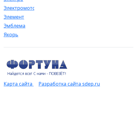
Электромотор
[1]
Элемент
[5]
Эмблема
[1]
Якорь
[4]
Карта сайта
Разработка сайта sdep.ru