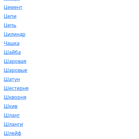
Цемент
[1]
Цепи
[314]
Цепь
[171]
Цилиндр
[55]
Чашка
[695]
Шайба
[37]
Шаровая
[900]
Шаровые
[1]
Шатун
[226]
Шестерня
[33]
Шкворня
[118]
Шкив
[129]
Шланг
[476]
Шланги
[36]
Шлейф
[70]