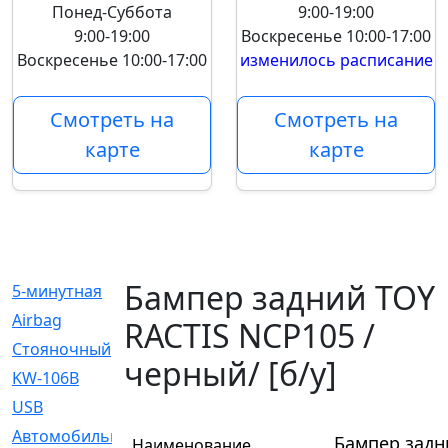
Понед-Суббота
9:00-19:00
9:00-19:00
Воскресенье
10:00-17:00
Воскресенье
10:00-17:00
изменилось расписание
Смотреть на
Смотреть на
карте
карте
Бампер задний TOY
5-минутная
[1]
Airbag
[18]
RACTIS NCP105 /
Cтояночный
[1]
черный/ [б/у]
KW-106B
[0]
USB
[6]
Автомобильное
[6]
Бампер задн
Наименование