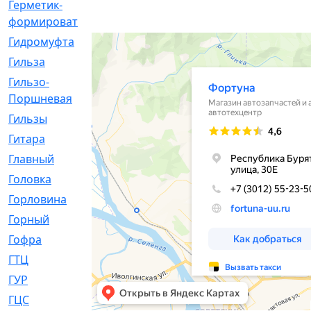
Герметик-
[3]
формирователь
Гидромуфта
[47]
Гильза
[56]
Гильзо-
[13]
Поршневая
Гильзы
[259]
Гитара
[7]
Главный
[29]
Головка
[28]
Горловина
[14]
Горный
[1]
Гофра
[86]
ГТЦ
[96]
ГУР
[34]
ГЦC
[6]