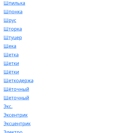
Шпилька
[215]
Шпонка
[19]
Шрус
[1107]
Шторка
[6]
Штуцер
[8]
Щека
[18]
Щетка
[31]
Щетки
[58]
Щётки
[124]
Щеткодержатель
[14]
Щёточный
[7]
Щеточный
[1]
Экс.
[4]
Эксентрик
[1]
Эксцентрик
[67]
Электро
[1]