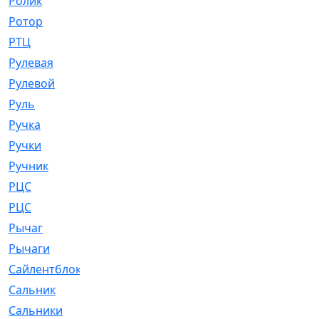
Ролик
[790]
Ротор
[2]
РТЦ
[475]
Рулевая
[974]
Рулевой
[585]
Руль
[12]
Ручка
[29]
Ручки
[3]
Ручник
[11]
РЦC
[12]
РЦС
[84]
Рычаг
[588]
Рычаги
[3]
Сайлентблок
[4208]
Сальник
[4340]
Сальники
[123]