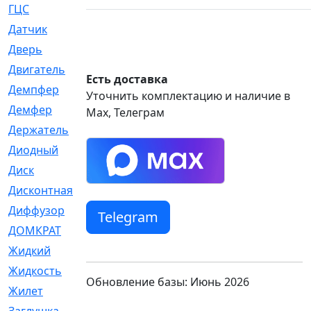
ГЦС
[74]
Датчик
[969]
Дверь
[249]
Двигатель
[64]
Есть доставка
Демпфер
[2]
Уточнить комплектацию и наличие в
Демфер
[1]
Max, Телеграм
Держатель
[5]
Диодный
[3]
Диск
[418]
Дисконтная
[1]
Диффузор
[1]
Telegram
ДОМКРАТ
[1]
Жидкий
[5]
Жидкость
[80]
Обновление базы: Июнь 2026
Жилет
[1]