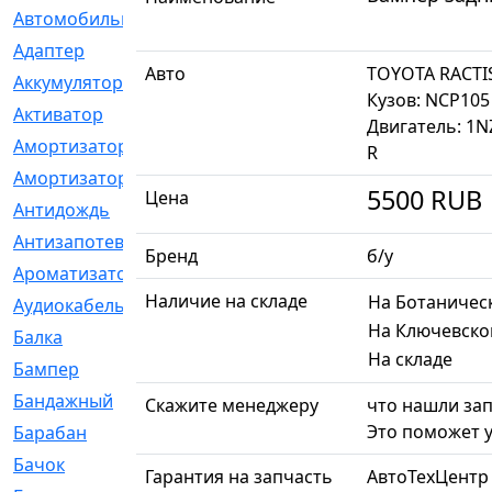
Автомобильный
[6]
Адаптер
[3]
Авто
TOYOTA RACTI
Аккумулятор
[2]
Кузов: NCP105
Активатор
[1]
Двигатель: 1N
Амортизатор
[608]
R
Амортизаторы
[21]
5500
RUB
Цена
Антидождь
[1]
Антизапотеватель
[1]
Бренд
б/у
Ароматизатор
[35]
Наличие на складе
На Ботаничес
Аудиокабель
[2]
На Ключевско
Балка
[58]
На складе
Бампер
[137]
Бандажный
[6]
Скажите менеджеру
что нашли зап
Это поможет у
Барабан
[5]
Бачок
[40]
Гарантия на запчасть
АвтоТехЦентр