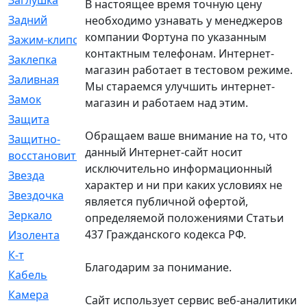
Заглушка
[21]
В настоящее время точную цену
Задний
[528]
необходимо узнавать у менеджеров
компании Фортуна по указанным
Зажим-клипса
[1]
контактным телефонам. Интернет-
Заклепка
[1]
магазин работает в тестовом режиме.
Заливная
[4]
Мы стараемся улучшить интернет-
Замок
[12]
магазин и работаем над этим.
Защита
[79]
Обращаем ваше внимание на то, что
Защитно-
[4]
данный Интернет-сайт носит
восстановительный
исключительно информационный
Звезда
[1]
характер и ни при каких условиях не
Звездочка
[5]
является публичной офертой,
Зеркало
[369]
определяемой положениями Статьи
437 Гражданского кодекса РФ.
Изолента
[1]
К-т
[13]
Благодарим за понимание.
Кабель
[50]
Камера
[4]
Сайт использует сервис веб-аналитики