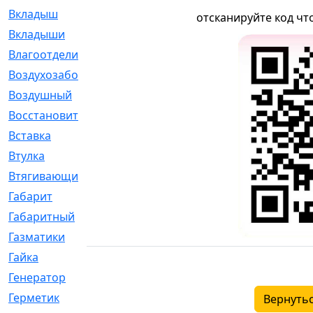
Вкладыш
[41]
отсканируйте код чт
Вкладыши
[1131]
Влагоотделитель
[2]
Воздухозаборник
[2]
Воздушный
[1]
Восстановительный
[1]
Вставка
[168]
Втулка
[1875]
Втягивающий
[22]
Габарит
[286]
Габаритный
[6]
Газматики
[117]
Гайка
[104]
Генератор
[148]
Герметик
[15]
Вернутьс