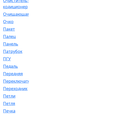
Очиститель-
[1]
кодиционер
Очищающая
[1]
Очко
[24]
Пакет
[1]
Палец
[4]
Панель
[61]
Патрубок
[248]
ПГУ
[2]
Педаль
[3]
Передняя
[22]
Переключатель
[36]
Переходник
[4]
Петли
[23]
Петля
[3]
Печка
[3]