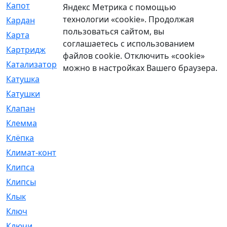
Капот
[144]
Яндекс Метрика с помощью
технологии «cookie». Продолжая
Кардан
[131]
пользоваться сайтом, вы
Карта
[2]
соглашаетесь с использованием
Картридж
[250]
файлов cookie. Отключить «cookie»
Катализатор
[1]
можно в настройках Вашего браузера.
Катушка
[2]
Катушки
[291]
Клапан
[375]
Клемма
[5]
Клёпка
[2]
Климат-контроль
[3]
Клипса
[21]
Клипсы
[321]
Клык
[4]
Ключ
[2]
Ключи
[3]