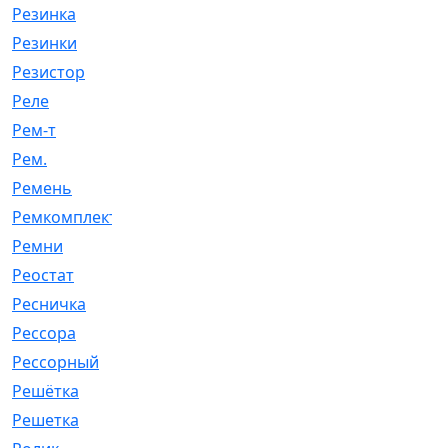
Резинка
[15]
Резинки
[6]
Резистор
[1]
Реле
[20]
Рем-т
[7]
Рем.
[2]
Ремень
[2060]
Ремкомплект
[1924]
Ремни
[21]
Реостат
[1]
Ресничка
[25]
Рессора
[51]
Рессорный
[107]
Решётка
[101]
Решетка
[21]