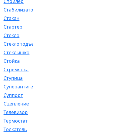
Спойлер
[29]
Стабилизатор
[596]
Стакан
[7]
Стартер
[176]
Стекло
[11]
Стеклоподъемник
[12]
Стёклышко
[20]
Стойка
[969]
Стремянка
[46]
Ступица
[775]
Суперантигель
[3]
Суппорт
[198]
Сцепление
[1]
Телевизор
[13]
Термостат
[323]
Толкатель
[4]