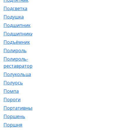
Подпятник
[1]
Подсветка
[1]
Подушка
[1540]
Подшипник
[1825]
Подшипники
[106]
Подъёмник
[1]
Полироль
[1]
Полироль-
[1]
реставратор
Полукольца
[107]
Полуось
[43]
Помпа
[537]
Пороги
[1]
Портативный
[1]
Поршень
[5]
Поршня
[833]