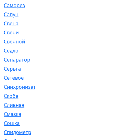
Саморез
[23]
Сапун
[33]
Свеча
[457]
Свечи
[272]
Свечной
[2]
Седло
[7]
Сепаратор
[6]
Серьга
[27]
Сетевое
[6]
Синхронизатор
[1]
Скоба
[4]
Сливная
[6]
Смазка
[24]
Сошка
[8]
Спидометр
[48]