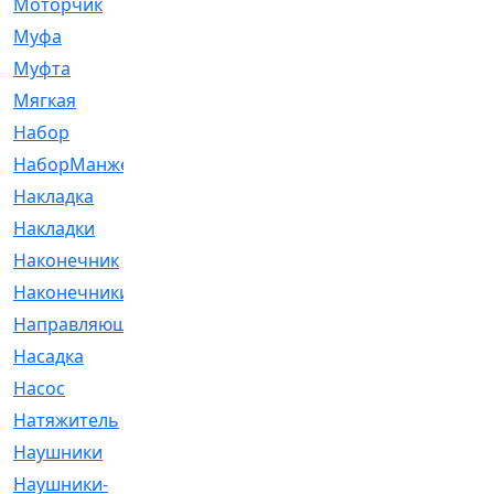
Моторчик
[6]
Муфа
[1]
Муфта
[9]
Мягкая
[3]
Набор
[6]
НаборМанжетГТЦ
[33]
Накладка
[51]
Накладки
[1]
Наконечник
[743]
Наконечники
[119]
Направляющая
[43]
Насадка
[16]
Насос
[356]
Натяжитель
[125]
Наушники
[8]
Наушники-
[2]