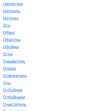
гарнитура
Ниппель
[1]
Ноускат
[53]
Оcь
[2]
Обвес
[3]
Обмотка
[4]
Обойма
[14]
Огни
[1]
Омыватель
[4]
Опора
[1]
Освежитель
[1]
Ось
[4]
Отбойник
[287]
Отбойники
[80]
Очиститель
[15]