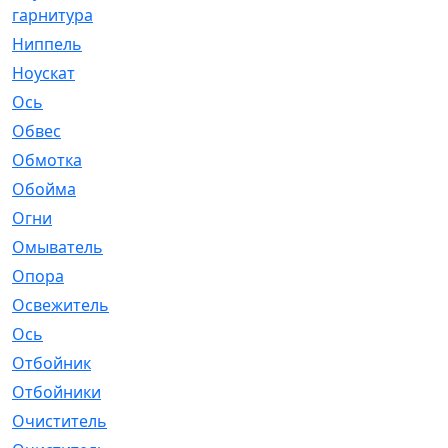
гарнитура
Ниппель
[1]
Ноускат
[53]
Оcь
[2]
Обвес
[3]
Обмотка
[4]
Обойма
[14]
Огни
[1]
Омыватель
[4]
Опора
[1]
Освежитель
[1]
Ось
[4]
Отбойник
[287]
Отбойники
[80]
Очиститель
[15]