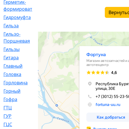
Герметик-
[3]
формирователь
Вернутьс
Гидромуфта
[47]
Гильза
[56]
Гильзо-
[13]
Поршневая
Гильзы
[259]
Гитара
[7]
Главный
[29]
Головка
[28]
Горловина
[14]
Горный
[1]
Гофра
[86]
ГТЦ
[96]
ГУР
[34]
ГЦC
[6]