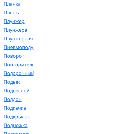
Планка
[21]
Пленка
[1]
Плунжер
[1]
Плунжера
[64]
Плунжерная
[91]
Пневмоподушка
[2]
Поворот
[12]
Повторитель
[86]
Подарочный
[3]
Подвес
[16]
Подвесной
[7]
Поддон
[18]
Подкачка
[5]
Подкрылок
[128]
Подножка
[16]