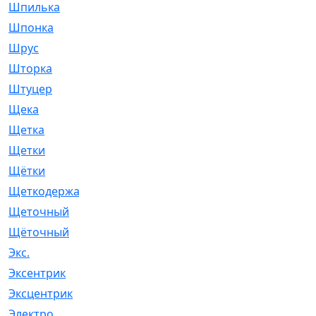
Шпилька
[215]
Шпонка
[19]
Шрус
[1107]
Шторка
[6]
Штуцер
[8]
Щека
[18]
Щетка
[31]
Щетки
[58]
Щётки
[124]
Щеткодержатель
[14]
Щеточный
[1]
Щёточный
[7]
Экс.
[4]
Эксентрик
[1]
Эксцентрик
[67]
Электро
[1]