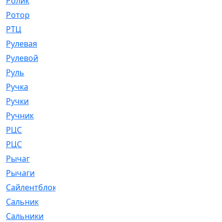
Ролик
[790]
Ротор
[2]
РТЦ
[475]
Рулевая
[974]
Рулевой
[585]
Руль
[12]
Ручка
[29]
Ручки
[3]
Ручник
[11]
РЦC
[12]
РЦС
[84]
Рычаг
[588]
Рычаги
[3]
Сайлентблок
[4208]
Сальник
[4340]
Сальники
[123]