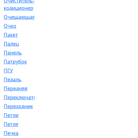
Очиститель-
[1]
кодиционер
Очищающая
[1]
Очко
[24]
Пакет
[1]
Палец
[4]
Панель
[61]
Патрубок
[248]
ПГУ
[2]
Педаль
[3]
Передняя
[22]
Переключатель
[36]
Переходник
[4]
Петли
[23]
Петля
[3]
Печка
[3]