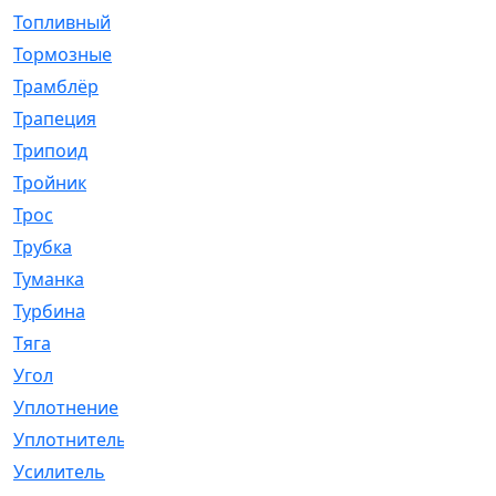
Топливный
[5]
Тормозные
[57]
Трамблёр
[54]
Трапеция
[2]
Трипоид
[16]
Тройник
[1]
Трос
[500]
Трубка
[39]
Туманка
[77]
Турбина
[69]
Тяга
[1264]
Угол
[2]
Уплотнение
[22]
Уплотнитель
[13]
Усилитель
[20]