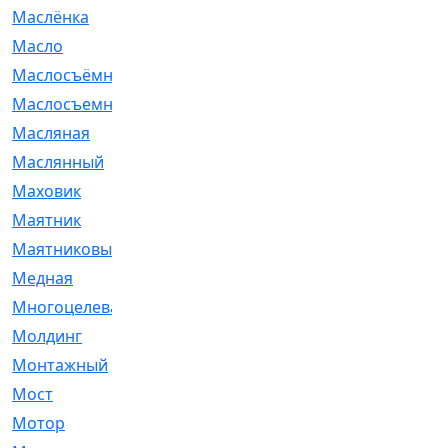
Маслёнка
[4]
Масло
[66]
Маслосъёмные
[480]
Маслосъемные
[26]
Масляная
[1]
Маслянный
[54]
Маховик
[6]
Маятник
[5]
Маятниковый
[13]
Медная
[2]
Многоцелевая
[1]
Молдинг
[14]
Монтажный
[1]
Мост
[10]
Мотор
[212]