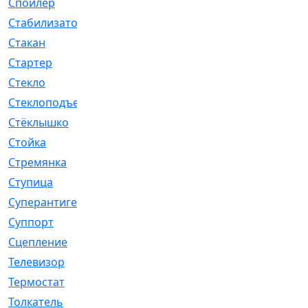
Спойлер
[29]
Стабилизатор
[596]
Стакан
[7]
Стартер
[176]
Стекло
[11]
Стеклоподъемник
[12]
Стёклышко
[20]
Стойка
[969]
Стремянка
[46]
Ступица
[775]
Суперантигель
[3]
Суппорт
[198]
Сцепление
[1]
Телевизор
[13]
Термостат
[323]
Толкатель
[4]