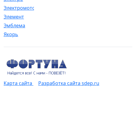
Электромотор
[1]
Элемент
[5]
Эмблема
[1]
Якорь
[4]
Карта сайта
Разработка сайта sdep.ru