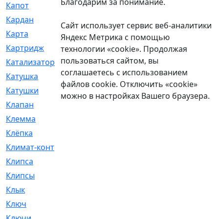
Благодарим за понимание.
Капот
[144]
Кардан
[131]
Сайт использует сервис веб-аналитики
Карта
[2]
Яндекс Метрика с помощью
Картридж
[250]
технологии «cookie». Продолжая
пользоваться сайтом, вы
Катализатор
[1]
соглашаетесь с использованием
Катушка
[2]
файлов cookie. Отключить «cookie»
Катушки
[291]
можно в настройках Вашего браузера.
Клапан
[375]
Клемма
[5]
Клёпка
[2]
Климат-контроль
[3]
Клипса
[21]
Клипсы
[321]
Клык
[4]
Ключ
[2]
Ключи
[3]