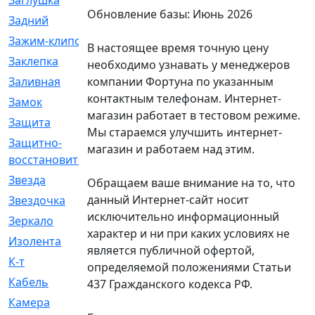
Заглушка
[21]
Обновление базы: Июнь 2026
Задний
[528]
Зажим-клипса
[1]
В настоящее время точную цену
Заклепка
[1]
необходимо узнавать у менеджеров
компании Фортуна по указанным
Заливная
[4]
контактным телефонам. Интернет-
Замок
[12]
магазин работает в тестовом режиме.
Защита
[79]
Мы стараемся улучшить интернет-
Защитно-
[4]
магазин и работаем над этим.
восстановительный
Звезда
[1]
Обращаем ваше внимание на то, что
данный Интернет-сайт носит
Звездочка
[5]
исключительно информационный
Зеркало
[369]
характер и ни при каких условиях не
Изолента
[1]
является публичной офертой,
К-т
[13]
определяемой положениями Статьи
Кабель
[50]
437 Гражданского кодекса РФ.
Камера
[4]