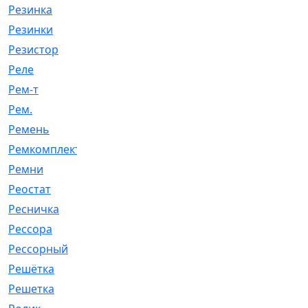
Резинка
[15]
Резинки
[6]
Резистор
[1]
Реле
[20]
Рем-т
[7]
Рем.
[2]
Ремень
[2060]
Ремкомплект
[1924]
Ремни
[21]
Реостат
[1]
Ресничка
[25]
Рессора
[51]
Рессорный
[107]
Решётка
[101]
Решетка
[21]