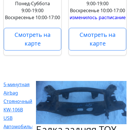
Понед-Суббота
9:00-19:00
9:00-19:00
Воскресенье
10:00-17:00
Воскресенье
10:00-17:00
изменилось расписание
Смотреть на
Смотреть на
карте
карте
5-минутная
[1]
Airbag
[18]
Cтояночный
[1]
KW-106B
[0]
USB
[6]
Балка задняя TOY
Автомобильное
[6]