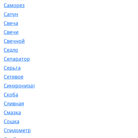
Саморез
[23]
Сапун
[33]
Свеча
[457]
Свечи
[272]
Свечной
[2]
Седло
[7]
Сепаратор
[6]
Серьга
[27]
Сетевое
[6]
Синхронизатор
[1]
Скоба
[4]
Сливная
[6]
Смазка
[24]
Сошка
[8]
Спидометр
[48]