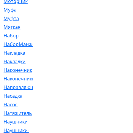
Моторчик
[6]
Муфа
[1]
Муфта
[9]
Мягкая
[3]
Набор
[6]
НаборМанжетГТЦ
[33]
Накладка
[51]
Накладки
[1]
Наконечник
[743]
Наконечники
[119]
Направляющая
[43]
Насадка
[16]
Насос
[356]
Натяжитель
[125]
Наушники
[8]
Наушники-
[2]