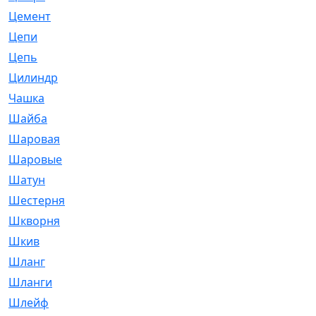
Цемент
[1]
Цепи
[314]
Цепь
[171]
Цилиндр
[55]
Чашка
[695]
Шайба
[37]
Шаровая
[900]
Шаровые
[1]
Шатун
[226]
Шестерня
[33]
Шкворня
[118]
Шкив
[129]
Шланг
[476]
Шланги
[36]
Шлейф
[70]