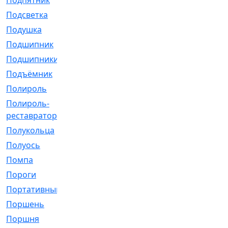
Подпятник
[1]
Подсветка
[1]
Подушка
[1540]
Подшипник
[1825]
Подшипники
[106]
Подъёмник
[1]
Полироль
[1]
Полироль-
[1]
реставратор
Полукольца
[107]
Полуось
[43]
Помпа
[537]
Пороги
[1]
Портативный
[1]
Поршень
[5]
Поршня
[833]