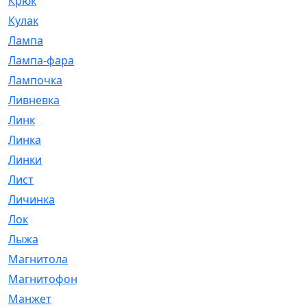
Крюк
[1]
Кулак
[9]
Лампа
[128]
Лампа-фара
[4]
Лампочка
[209]
Ливневка
[66]
Линк
[3]
Линка
[64]
Линки
[913]
Лист
[144]
Личинка
[3]
Лок
[1]
Лыжа
[23]
Магнитола
[11]
Магнитофон
[1]
Манжет
[194]