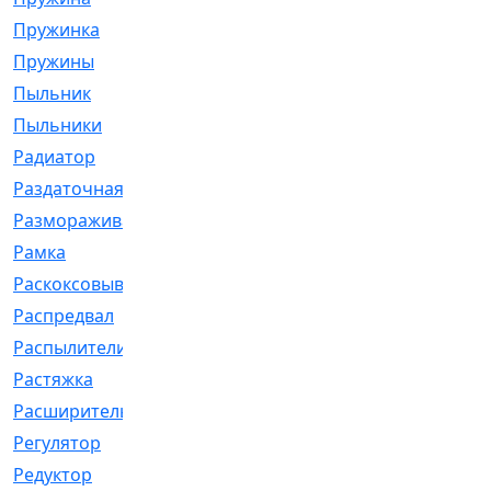
Пружинка
[1]
Пружины
[326]
Пыльник
[1202]
Пыльники
[5]
Радиатор
[916]
Раздаточная
[1]
Размораживатель
[1]
Рамка
[29]
Раскоксовывание
[4]
Распредвал
[41]
Распылители
[226]
Растяжка
[1]
Расширительный
[9]
Регулятор
[5]
Редуктор
[17]