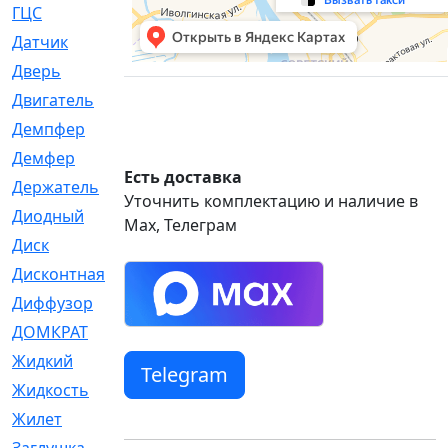
ГЦС
[74]
Датчик
[969]
Дверь
[249]
Двигатель
[64]
Демпфер
[2]
Демфер
[1]
Есть доставка
Держатель
[5]
Уточнить комплектацию и наличие в
Диодный
[3]
Max, Телеграм
Диск
[418]
Дисконтная
[1]
Диффузор
[1]
ДОМКРАТ
[1]
Жидкий
[5]
Telegram
Жидкость
[80]
Жилет
[1]