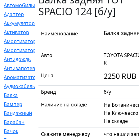
Автомобильный
[6]
SPACIO 124 [б/у]
Адаптер
[3]
Аккумулятор
[2]
Активатор
[1]
Балка задняя
Наименование
Амортизатор
[608]
Амортизаторы
[21]
Авто
TOYOTA SPACI
Антидождь
[1]
R
Антизапотеватель
[1]
2250
RUB
Цена
Ароматизатор
[35]
Аудиокабель
[2]
Бренд
б/у
Балка
[58]
Бампер
[137]
Наличие на складе
На Ботаничес
На Ключевско
Бандажный
[6]
На складе
Барабан
[5]
Бачок
[40]
Скажите менеджеру
что нашли зап