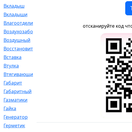
Вкладыш
[41]
Вкладыши
[1131]
Влагоотделитель
[2]
отсканируйте код чт
Воздухозаборник
[2]
Воздушный
[1]
Восстановительный
[1]
Вставка
[168]
Втулка
[1875]
Втягивающий
[22]
Габарит
[286]
Габаритный
[6]
Газматики
[117]
Гайка
[104]
Генератор
[148]
Герметик
[15]