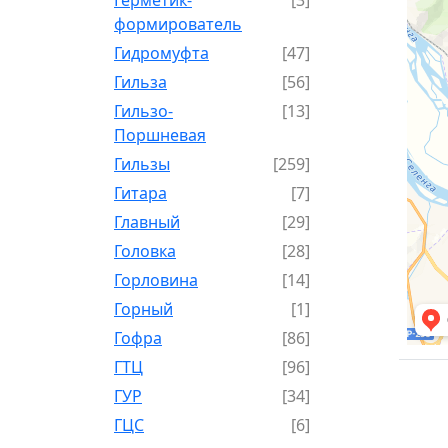
формирователь
Гидромуфта
[47]
Гильза
[56]
Гильзо-
[13]
Поршневая
Гильзы
[259]
Гитара
[7]
Главный
[29]
Головка
[28]
Горловина
[14]
Горный
[1]
Гофра
[86]
ГТЦ
[96]
ГУР
[34]
ГЦC
[6]