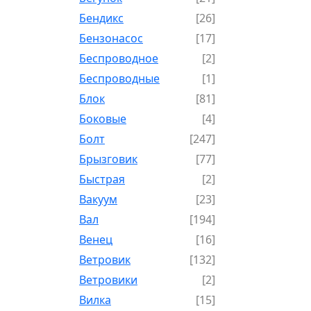
Бендикс
[26]
Бензонасос
[17]
Беспроводное
[2]
Беспроводные
[1]
Блок
[81]
Боковые
[4]
Болт
[247]
Брызговик
[77]
Быстрая
[2]
Вакуум
[23]
Вал
[194]
Венец
[16]
Ветровик
[132]
Ветровики
[2]
Вилка
[15]