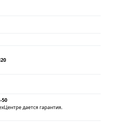
820
-50
ехЦентре дается гарантия.