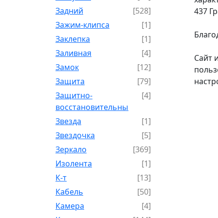
Задний
[528]
437 Г
Зажим-клипса
[1]
Благо
Заклепка
[1]
Заливная
[4]
Сайт 
Замок
[12]
польз
Защита
[79]
настр
Защитно-
[4]
восстановительный
Звезда
[1]
Звездочка
[5]
Зеркало
[369]
Изолента
[1]
К-т
[13]
Кабель
[50]
Камера
[4]