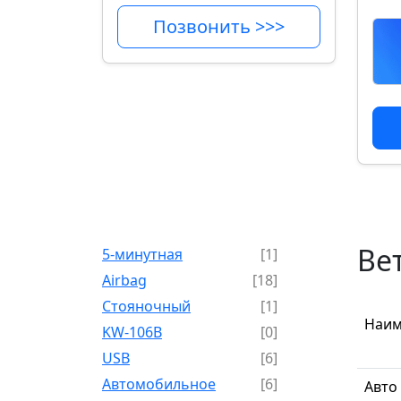
Позвонить >>>
Вет
5-минутная
[1]
Airbag
[18]
Cтояночный
[1]
Наим
KW-106B
[0]
USB
[6]
Автомобильное
[6]
Авто