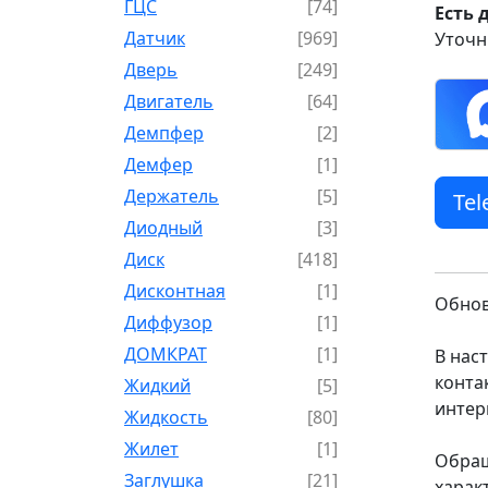
ГЦС
[74]
Есть 
Датчик
[969]
Уточн
Дверь
[249]
Двигатель
[64]
Демпфер
[2]
Демфер
[1]
Держатель
[5]
Te
Диодный
[3]
Диск
[418]
Дисконтная
[1]
Обнов
Диффузор
[1]
ДОМКРАТ
[1]
В нас
конта
Жидкий
[5]
интер
Жидкость
[80]
Жилет
[1]
Обращ
Заглушка
[21]
харак