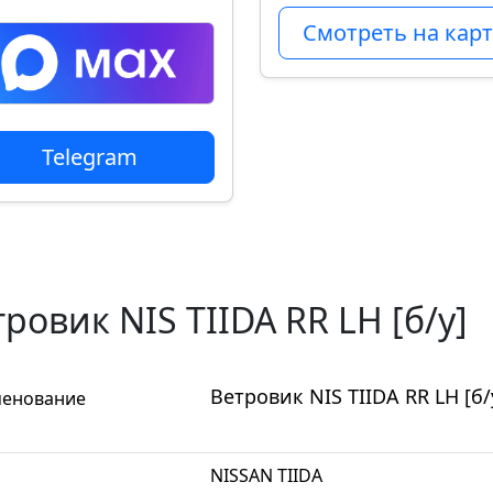
Смотреть на карт
Telegram
ровик NIS TIIDA RR LH [б/у]
Ветровик NIS TIIDA RR LH [б/
енование
NISSAN TIIDA