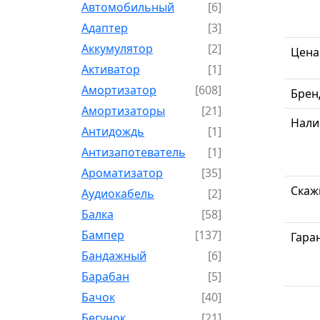
Автомобильный
[6]
Адаптер
[3]
Аккумулятор
[2]
Цена
Активатор
[1]
Амортизатор
[608]
Брен
Амортизаторы
[21]
Нали
Антидождь
[1]
Антизапотеватель
[1]
Ароматизатор
[35]
Скаж
Аудиокабель
[2]
Балка
[58]
Бампер
[137]
Гара
Бандажный
[6]
Барабан
[5]
Бачок
[40]
Бегунок
[21]