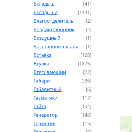
Вкладыш
[41]
Вкладыши
[1131]
Влагоотделитель
[2]
Воздухозаборник
[2]
Воздушный
[1]
Восстановительный
[1]
Вставка
[168]
Втулка
[1875]
Втягивающий
[22]
Габарит
[286]
Габаритный
[6]
Газматики
[117]
Гайка
[104]
Генератор
[148]
Герметик
[15]
Герметик-
[3]