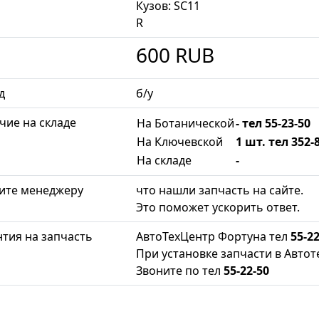
Кузов: SC11
R
600
RUB
д
б/у
чие на складе
На Ботанической
- тел 55-23-50
На Ключевской
1 шт. тел 352-
На складе
-
ите менеджеру
что нашли запчасть на сайте.
Это поможет ускорить ответ.
нтия на запчасть
АвтоТехЦентр Фортуна тел
55-22
При установке запчасти в Автот
Звоните по тел
55-22-50