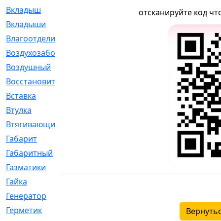
Вкладыш
[41]
отсканируйте код чт
Вкладыши
[1131]
Влагоотделитель
[2]
Воздухозаборник
[2]
Воздушный
[1]
Восстановительный
[1]
Вставка
[168]
Втулка
[1875]
Втягивающий
[22]
Габарит
[286]
Габаритный
[6]
Газматики
[117]
Гайка
[104]
Генератор
[148]
Герметик
[15]
Вернутьс