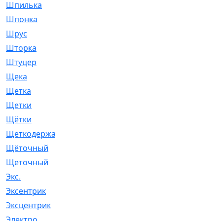
Шпилька
[215]
Шпонка
[19]
Шрус
[1107]
Шторка
[6]
Штуцер
[8]
Щека
[18]
Щетка
[31]
Щетки
[58]
Щётки
[124]
Щеткодержатель
[14]
Щёточный
[7]
Щеточный
[1]
Экс.
[4]
Эксентрик
[1]
Эксцентрик
[67]
Электро
[1]