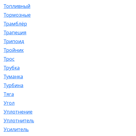
Топливный
[5]
Тормозные
[57]
Трамблёр
[54]
Трапеция
[2]
Трипоид
[16]
Тройник
[1]
Трос
[500]
Трубка
[39]
Туманка
[77]
Турбина
[69]
Тяга
[1264]
Угол
[2]
Уплотнение
[22]
Уплотнитель
[13]
Усилитель
[20]