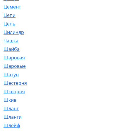
Цемент
[1]
Цепи
[314]
Цепь
[171]
Цилиндр
[55]
Чашка
[695]
Шайба
[37]
Шаровая
[900]
Шаровые
[1]
Шатун
[226]
Шестерня
[33]
Шкворня
[118]
Шкив
[129]
Шланг
[476]
Шланги
[36]
Шлейф
[70]