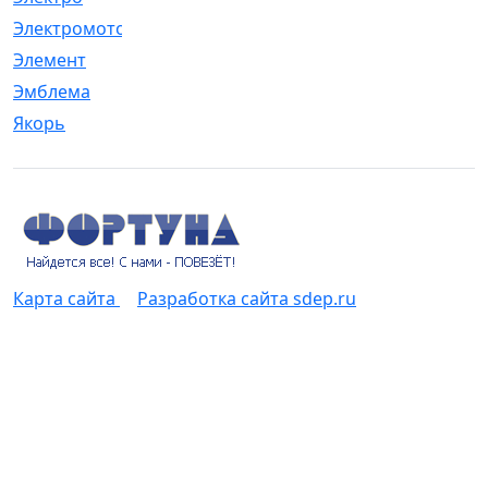
Электромотор
[1]
Элемент
[5]
Эмблема
[1]
Якорь
[4]
Карта сайта
Разработка сайта sdep.ru