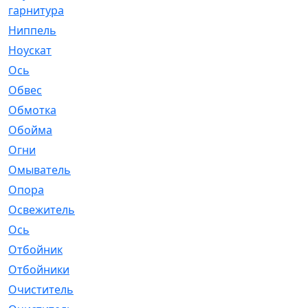
гарнитура
Ниппель
[1]
Ноускат
[53]
Оcь
[2]
Обвес
[3]
Обмотка
[4]
Обойма
[14]
Огни
[1]
Омыватель
[4]
Опора
[1]
Освежитель
[1]
Ось
[4]
Отбойник
[287]
Отбойники
[80]
Очиститель
[15]