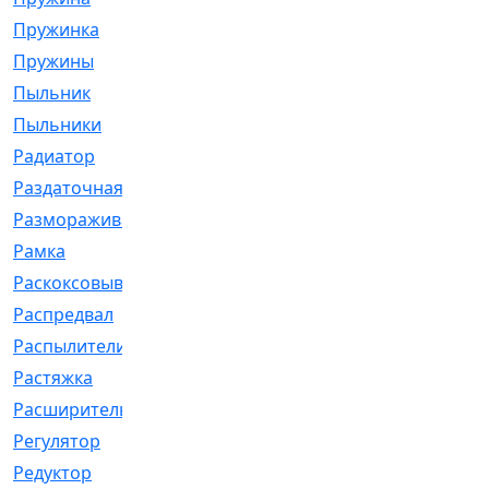
Пружинка
[1]
Пружины
[326]
Пыльник
[1202]
Пыльники
[5]
Радиатор
[916]
Раздаточная
[1]
Размораживатель
[1]
Рамка
[29]
Раскоксовывание
[4]
Распредвал
[41]
Распылители
[226]
Растяжка
[1]
Расширительный
[9]
Регулятор
[5]
Редуктор
[17]