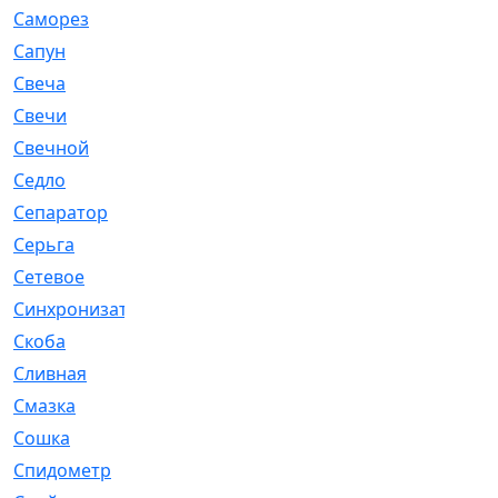
Саморез
[23]
Сапун
[33]
Свеча
[457]
Свечи
[272]
Свечной
[2]
Седло
[7]
Сепаратор
[6]
Серьга
[27]
Сетевое
[6]
Синхронизатор
[1]
Скоба
[4]
Сливная
[6]
Смазка
[24]
Сошка
[8]
Спидометр
[48]