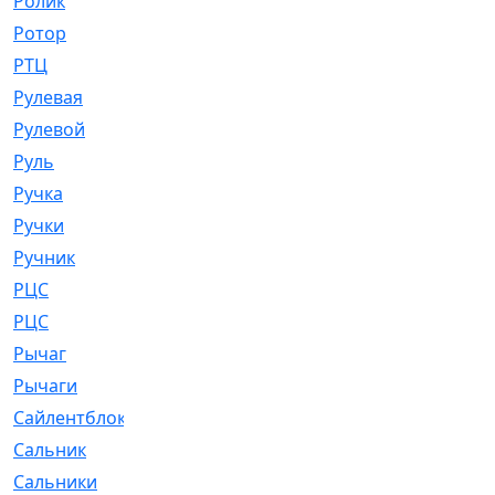
Ролик
[790]
Ротор
[2]
РТЦ
[475]
Рулевая
[974]
Рулевой
[585]
Руль
[12]
Ручка
[29]
Ручки
[3]
Ручник
[11]
РЦC
[12]
РЦС
[84]
Рычаг
[588]
Рычаги
[3]
Сайлентблок
[4208]
Сальник
[4340]
Сальники
[123]