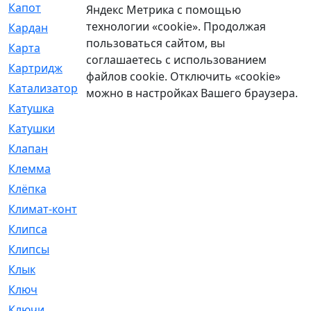
Капот
[144]
Яндекс Метрика с помощью
технологии «cookie». Продолжая
Кардан
[131]
пользоваться сайтом, вы
Карта
[2]
соглашаетесь с использованием
Картридж
[250]
файлов cookie. Отключить «cookie»
Катализатор
[1]
можно в настройках Вашего браузера.
Катушка
[2]
Катушки
[291]
Клапан
[375]
Клемма
[5]
Клёпка
[2]
Климат-контроль
[3]
Клипса
[21]
Клипсы
[321]
Клык
[4]
Ключ
[2]
Ключи
[3]