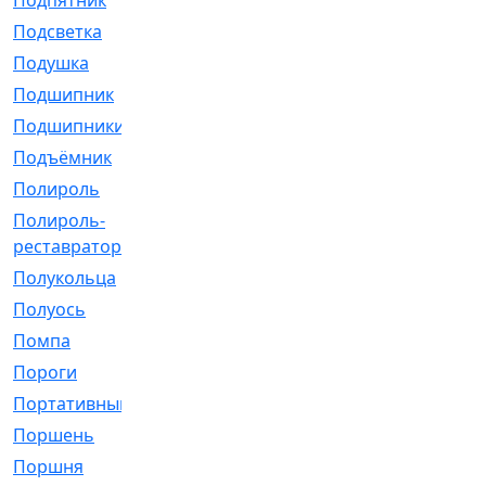
Подпятник
[1]
Подсветка
[1]
Подушка
[1540]
Подшипник
[1825]
Подшипники
[106]
Подъёмник
[1]
Полироль
[1]
Полироль-
[1]
реставратор
Полукольца
[107]
Полуось
[43]
Помпа
[537]
Пороги
[1]
Портативный
[1]
Поршень
[5]
Поршня
[833]