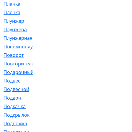
Планка
[21]
Пленка
[1]
Плунжер
[1]
Плунжера
[64]
Плунжерная
[91]
Пневмоподушка
[2]
Поворот
[12]
Повторитель
[86]
Подарочный
[3]
Подвес
[16]
Подвесной
[7]
Поддон
[18]
Подкачка
[5]
Подкрылок
[128]
Подножка
[16]