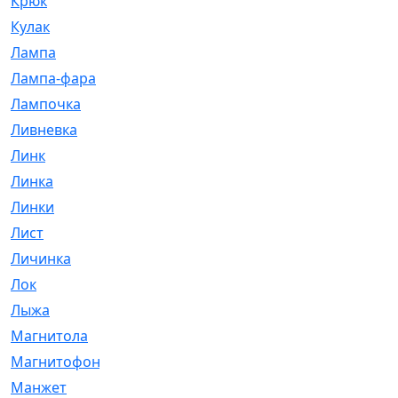
Крюк
[1]
Кулак
[9]
Лампа
[128]
Лампа-фара
[4]
Лампочка
[209]
Ливневка
[66]
Линк
[3]
Линка
[64]
Линки
[913]
Лист
[144]
Личинка
[3]
Лок
[1]
Лыжа
[23]
Магнитола
[11]
Магнитофон
[1]
Манжет
[194]