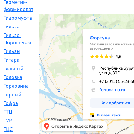
Герметик-
[3]
формирователь
Гидромуфта
[47]
Гильза
[56]
Гильзо-
[13]
Поршневая
Гильзы
[259]
Гитара
[7]
Главный
[29]
Головка
[28]
Горловина
[14]
Горный
[1]
Гофра
[86]
ГТЦ
[96]
ГУР
[34]
ГЦC
[6]