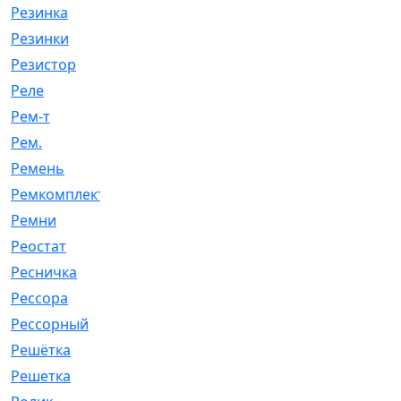
Резинка
[15]
Резинки
[6]
Резистор
[1]
Реле
[20]
Рем-т
[7]
Рем.
[2]
Ремень
[2060]
Ремкомплект
[1924]
Ремни
[21]
Реостат
[1]
Ресничка
[25]
Рессора
[51]
Рессорный
[107]
Решётка
[101]
Решетка
[21]