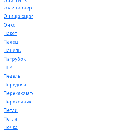
Очиститель-
[1]
кодиционер
Очищающая
[1]
Очко
[24]
Пакет
[1]
Палец
[4]
Панель
[61]
Патрубок
[248]
ПГУ
[2]
Педаль
[3]
Передняя
[22]
Переключатель
[36]
Переходник
[4]
Петли
[23]
Петля
[3]
Печка
[3]