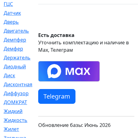
ГЦС
[74]
Датчик
[969]
Дверь
[249]
Двигатель
[64]
Есть доставка
Демпфер
[2]
Уточнить комплектацию и наличие в
Демфер
[1]
Max, Телеграм
Держатель
[5]
Диодный
[3]
Диск
[418]
Дисконтная
[1]
Диффузор
[1]
Telegram
ДОМКРАТ
[1]
Жидкий
[5]
Жидкость
[80]
Обновление базы: Июнь 2026
Жилет
[1]