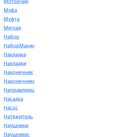
Моторчик
[6]
Муфа
[1]
Муфта
[9]
Мягкая
[3]
Набор
[6]
НаборМанжетГТЦ
[33]
Накладка
[51]
Накладки
[1]
Наконечник
[743]
Наконечники
[119]
Направляющая
[43]
Насадка
[16]
Насос
[356]
Натяжитель
[125]
Наушники
[8]
Наушники-
[2]