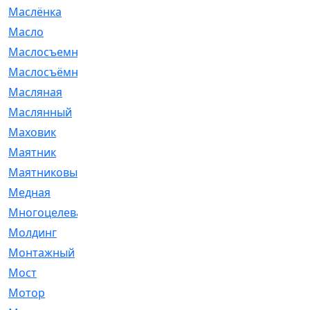
Маслёнка
[4]
Масло
[66]
Маслосъемные
[26]
Маслосъёмные
[480]
Масляная
[1]
Маслянный
[54]
Маховик
[6]
Маятник
[5]
Маятниковый
[13]
Медная
[2]
Многоцелевая
[1]
Молдинг
[14]
Монтажный
[1]
Мост
[10]
Мотор
[212]