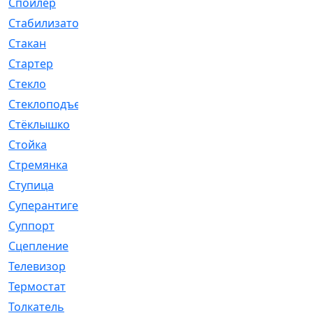
Спойлер
[29]
Стабилизатор
[596]
Стакан
[7]
Стартер
[176]
Стекло
[11]
Стеклоподъемник
[12]
Стёклышко
[20]
Стойка
[969]
Стремянка
[46]
Ступица
[775]
Суперантигель
[3]
Суппорт
[198]
Сцепление
[1]
Телевизор
[13]
Термостат
[323]
Толкатель
[4]