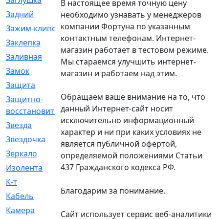
Заглушка
[21]
В настоящее время точную цену
Задний
[528]
необходимо узнавать у менеджеров
компании Фортуна по указанным
Зажим-клипса
[1]
контактным телефонам. Интернет-
Заклепка
[1]
магазин работает в тестовом режиме.
Заливная
[4]
Мы стараемся улучшить интернет-
Замок
[12]
магазин и работаем над этим.
Защита
[79]
Обращаем ваше внимание на то, что
Защитно-
[4]
данный Интернет-сайт носит
восстановительный
исключительно информационный
Звезда
[1]
характер и ни при каких условиях не
Звездочка
[5]
является публичной офертой,
Зеркало
[369]
определяемой положениями Статьи
437 Гражданского кодекса РФ.
Изолента
[1]
К-т
[13]
Благодарим за понимание.
Кабель
[50]
Камера
[4]
Сайт использует сервис веб-аналитики