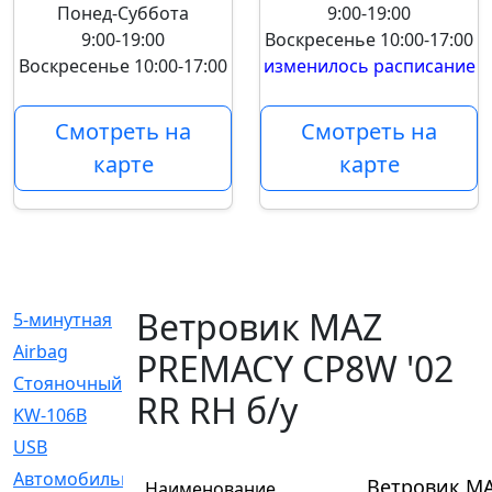
Понед-Суббота
9:00-19:00
9:00-19:00
Воскресенье
10:00-17:00
Воскресенье
10:00-17:00
изменилось расписание
Смотреть на
Смотреть на
карте
карте
Ветровик MAZ
5-минутная
[1]
Airbag
[18]
PREMACY CP8W '02
Cтояночный
[1]
RR RH б/у
KW-106B
[0]
USB
[6]
Автомобильное
[6]
Ветровик MA
Наименование