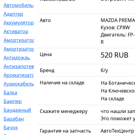
Автомобильный
[6]
Адаптер
[3]
Авто
MAZDA PREMA
Аккумулятор
[2]
Кузов: CP8W
Активатор
[1]
Двигатель: FP
Амортизатор
[608]
R
Амортизаторы
[21]
520
RUB
Цена
Антидождь
[1]
Антизапотеватель
[1]
Бренд
б/у
Ароматизатор
[35]
Наличие на складе
На Ботаничес
Аудиокабель
[2]
На Ключевско
Балка
[58]
На складе
Бампер
[137]
Бандажный
[6]
Скажите менеджеру
что нашли зап
Это поможет у
Барабан
[5]
Бачок
[40]
Гарантия на запчасть
АвтоТехЦентр