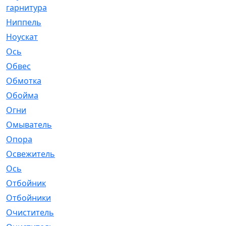
гарнитура
Ниппель
[1]
Ноускат
[53]
Оcь
[2]
Обвес
[3]
Обмотка
[4]
Обойма
[14]
Огни
[1]
Омыватель
[4]
Опора
[1]
Освежитель
[1]
Ось
[4]
Отбойник
[287]
Отбойники
[80]
Очиститель
[15]