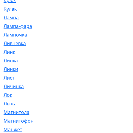
Крюк
[1]
Кулак
[9]
Лампа
[128]
Лампа-фара
[4]
Лампочка
[209]
Ливневка
[66]
Линк
[3]
Линка
[64]
Линки
[913]
Лист
[144]
Личинка
[3]
Лок
[1]
Лыжа
[23]
Магнитола
[11]
Магнитофон
[1]
Манжет
[194]