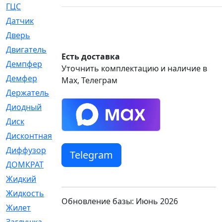
ГЦС
[74]
Датчик
[969]
Дверь
[249]
Двигатель
[64]
Есть доставка
Демпфер
[2]
Уточнить комплектацию и наличие в
Демфер
[1]
Max, Телеграм
Держатель
[5]
Диодный
[3]
Диск
[418]
Дисконтная
[1]
Диффузор
[1]
Telegram
ДОМКРАТ
[1]
Жидкий
[5]
Жидкость
[80]
Обновление базы: Июнь 2026
Жилет
[1]