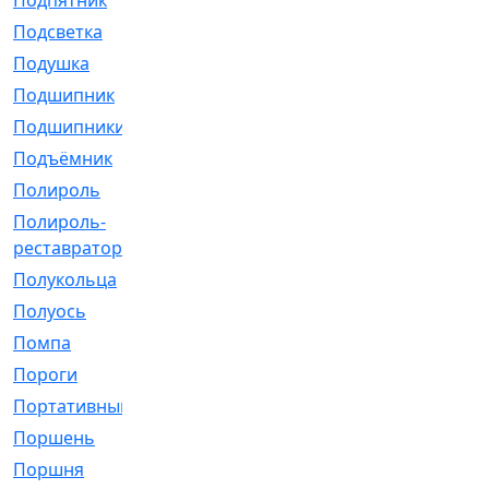
Подпятник
[1]
Подсветка
[1]
Подушка
[1540]
Подшипник
[1825]
Подшипники
[106]
Подъёмник
[1]
Полироль
[1]
Полироль-
[1]
реставратор
Полукольца
[107]
Полуось
[43]
Помпа
[537]
Пороги
[1]
Портативный
[1]
Поршень
[5]
Поршня
[833]