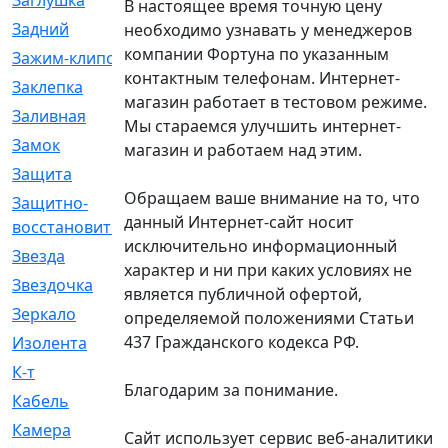
Заглушка
[21]
В настоящее время точную цену
Задний
[528]
необходимо узнавать у менеджеров
компании Фортуна по указанным
Зажим-клипса
[1]
контактным телефонам. Интернет-
Заклепка
[1]
магазин работает в тестовом режиме.
Заливная
[4]
Мы стараемся улучшить интернет-
Замок
[12]
магазин и работаем над этим.
Защита
[79]
Обращаем ваше внимание на то, что
Защитно-
[4]
данный Интернет-сайт носит
восстановительный
исключительно информационный
Звезда
[1]
характер и ни при каких условиях не
Звездочка
[5]
является публичной офертой,
Зеркало
[369]
определяемой положениями Статьи
437 Гражданского кодекса РФ.
Изолента
[1]
К-т
[13]
Благодарим за понимание.
Кабель
[50]
Камера
[4]
Сайт использует сервис веб-аналитики