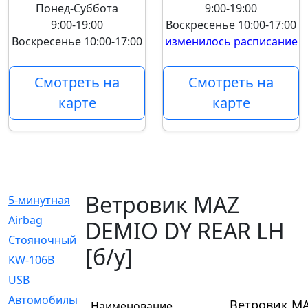
Понед-Суббота
9:00-19:00
9:00-19:00
Воскресенье
10:00-17:00
Воскресенье
10:00-17:00
изменилось расписание
Смотреть на
Смотреть на
карте
карте
Ветровик MAZ
5-минутная
[1]
Airbag
[18]
DEMIO DY REAR LH
Cтояночный
[1]
[б/у]
KW-106B
[0]
USB
[6]
Автомобильное
[6]
Ветровик MA
Наименование