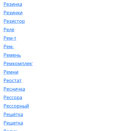
Резинка
[15]
Резинки
[6]
Резистор
[1]
Реле
[20]
Рем-т
[7]
Рем.
[2]
Ремень
[2060]
Ремкомплект
[1924]
Ремни
[21]
Реостат
[1]
Ресничка
[25]
Рессора
[51]
Рессорный
[107]
Решётка
[101]
Решетка
[21]