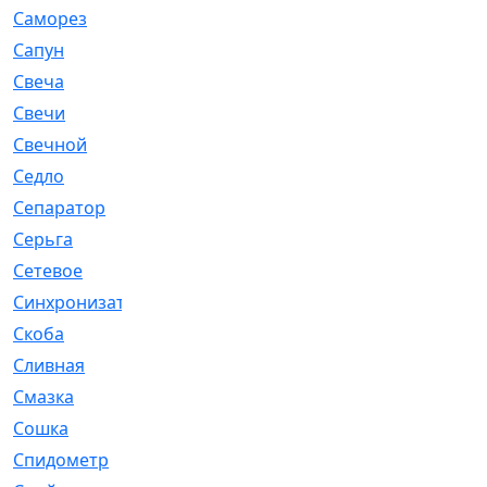
Саморез
[23]
Сапун
[33]
Свеча
[457]
Свечи
[272]
Свечной
[2]
Седло
[7]
Сепаратор
[6]
Серьга
[27]
Сетевое
[6]
Синхронизатор
[1]
Скоба
[4]
Сливная
[6]
Смазка
[24]
Сошка
[8]
Спидометр
[48]