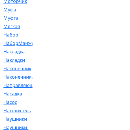
Моторчик
[6]
Муфа
[1]
Муфта
[9]
Мягкая
[3]
Набор
[6]
НаборМанжетГТЦ
[33]
Накладка
[51]
Накладки
[1]
Наконечник
[743]
Наконечники
[119]
Направляющая
[43]
Насадка
[16]
Насос
[356]
Натяжитель
[125]
Наушники
[8]
Наушники-
[2]