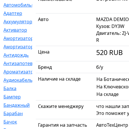
Автомобильный
[6]
Адаптер
[3]
Авто
MAZDA DEMIO
Аккумулятор
[2]
Кузов: DY3W
Активатор
[1]
Двигатель: ZJ-
Амортизатор
[608]
R
Амортизаторы
[21]
520
RUB
Цена
Антидождь
[1]
Антизапотеватель
[1]
Бренд
б/у
Ароматизатор
[35]
Наличие на складе
На Ботаничес
Аудиокабель
[2]
На Ключевско
Балка
[58]
На складе
Бампер
[137]
Бандажный
[6]
Скажите менеджеру
что нашли зап
Это поможет у
Барабан
[5]
Бачок
[40]
Гарантия на запчасть
АвтоТехЦентр