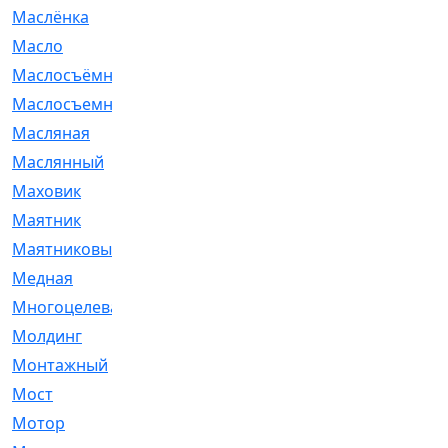
Маслёнка
[4]
Масло
[66]
Маслосъёмные
[480]
Маслосъемные
[26]
Масляная
[1]
Маслянный
[54]
Маховик
[6]
Маятник
[5]
Маятниковый
[13]
Медная
[2]
Многоцелевая
[1]
Молдинг
[14]
Монтажный
[1]
Мост
[10]
Мотор
[212]