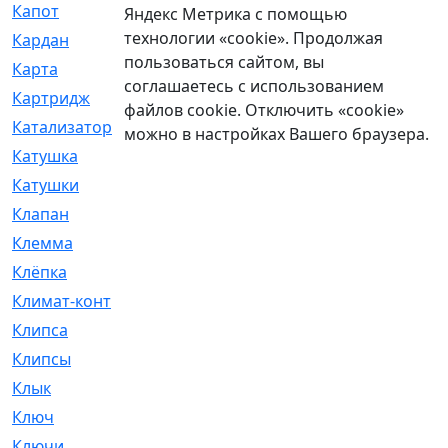
Капот
[144]
Яндекс Метрика с помощью
технологии «cookie». Продолжая
Кардан
[131]
пользоваться сайтом, вы
Карта
[2]
соглашаетесь с использованием
Картридж
[250]
файлов cookie. Отключить «cookie»
Катализатор
[1]
можно в настройках Вашего браузера.
Катушка
[2]
Катушки
[291]
Клапан
[375]
Клемма
[5]
Клёпка
[2]
Климат-контроль
[3]
Клипса
[21]
Клипсы
[321]
Клык
[4]
Ключ
[2]
Ключи
[3]