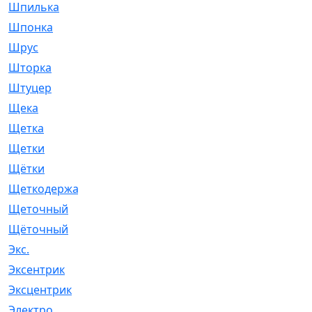
Шпилька
[215]
Шпонка
[19]
Шрус
[1107]
Шторка
[6]
Штуцер
[8]
Щека
[18]
Щетка
[31]
Щетки
[58]
Щётки
[124]
Щеткодержатель
[14]
Щеточный
[1]
Щёточный
[7]
Экс.
[4]
Эксентрик
[1]
Эксцентрик
[67]
Электро
[1]