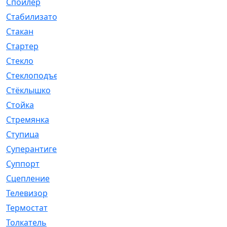
Спойлер
[29]
Стабилизатор
[596]
Стакан
[7]
Стартер
[176]
Стекло
[11]
Стеклоподъемник
[12]
Стёклышко
[20]
Стойка
[969]
Стремянка
[46]
Ступица
[775]
Суперантигель
[3]
Суппорт
[198]
Сцепление
[1]
Телевизор
[13]
Термостат
[323]
Толкатель
[4]