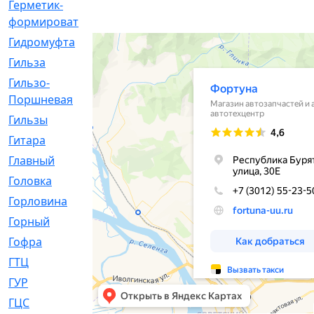
Герметик-
[3]
формирователь
Гидромуфта
[47]
Гильза
[56]
Гильзо-
[13]
Поршневая
Гильзы
[259]
Гитара
[7]
Главный
[29]
Головка
[28]
Горловина
[14]
Горный
[1]
Гофра
[86]
ГТЦ
[96]
ГУР
[34]
ГЦC
[6]