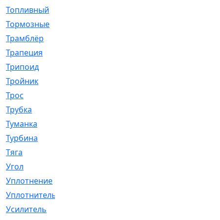
Топливный
[5]
Тормозные
[57]
Трамблёр
[54]
Трапеция
[2]
Трипоид
[16]
Тройник
[1]
Трос
[500]
Трубка
[39]
Туманка
[77]
Турбина
[69]
Тяга
[1264]
Угол
[2]
Уплотнение
[22]
Уплотнитель
[13]
Усилитель
[20]