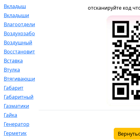
Вкладыш
[41]
отсканируйте код чт
Вкладыши
[1131]
Влагоотделитель
[2]
Воздухозаборник
[2]
Воздушный
[1]
Восстановительный
[1]
Вставка
[168]
Втулка
[1875]
Втягивающий
[22]
Габарит
[286]
Габаритный
[6]
Газматики
[117]
Гайка
[104]
Генератор
[148]
Герметик
[15]
Вернутьс