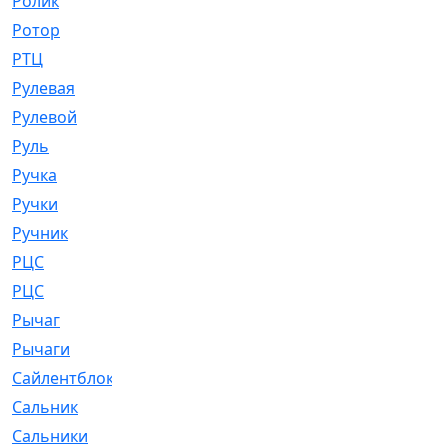
Ролик
[790]
Ротор
[2]
РТЦ
[475]
Рулевая
[974]
Рулевой
[585]
Руль
[12]
Ручка
[29]
Ручки
[3]
Ручник
[11]
РЦC
[12]
РЦС
[84]
Рычаг
[588]
Рычаги
[3]
Сайлентблок
[4208]
Сальник
[4340]
Сальники
[123]