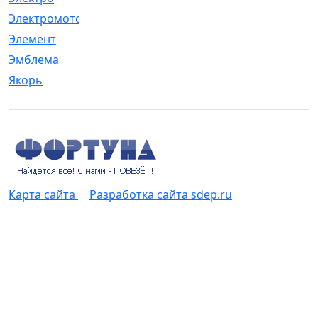
Электромотор
[1]
Элемент
[5]
Эмблема
[1]
Якорь
[4]
Карта сайта
Разработка сайта sdep.ru