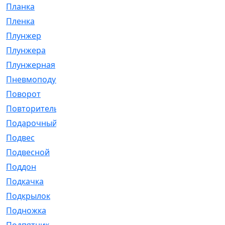
Планка
[21]
Пленка
[1]
Плунжер
[1]
Плунжера
[64]
Плунжерная
[91]
Пневмоподушка
[2]
Поворот
[12]
Повторитель
[86]
Подарочный
[3]
Подвес
[16]
Подвесной
[7]
Поддон
[18]
Подкачка
[5]
Подкрылок
[128]
Подножка
[16]