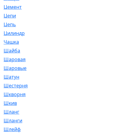
Цемент
[1]
Цепи
[314]
Цепь
[171]
Цилиндр
[55]
Чашка
[695]
Шайба
[37]
Шаровая
[900]
Шаровые
[1]
Шатун
[226]
Шестерня
[33]
Шкворня
[118]
Шкив
[129]
Шланг
[476]
Шланги
[36]
Шлейф
[70]