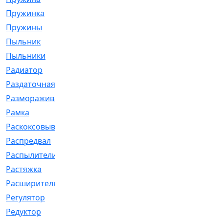
Пружинка
[1]
Пружины
[326]
Пыльник
[1202]
Пыльники
[5]
Радиатор
[916]
Раздаточная
[1]
Размораживатель
[1]
Рамка
[29]
Раскоксовывание
[4]
Распредвал
[41]
Распылители
[226]
Растяжка
[1]
Расширительный
[9]
Регулятор
[5]
Редуктор
[17]