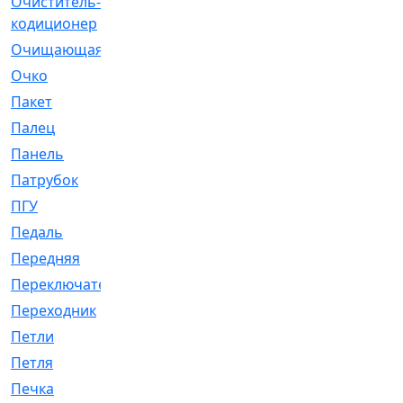
Очиститель-
[1]
кодиционер
Очищающая
[1]
Очко
[24]
Пакет
[1]
Палец
[4]
Панель
[61]
Патрубок
[248]
ПГУ
[2]
Педаль
[3]
Передняя
[22]
Переключатель
[36]
Переходник
[4]
Петли
[23]
Петля
[3]
Печка
[3]