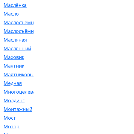
Маслёнка
[4]
Масло
[66]
Маслосъемные
[26]
Маслосъёмные
[480]
Масляная
[1]
Маслянный
[54]
Маховик
[6]
Маятник
[5]
Маятниковый
[13]
Медная
[2]
Многоцелевая
[1]
Молдинг
[14]
Монтажный
[1]
Мост
[10]
Мотор
[212]