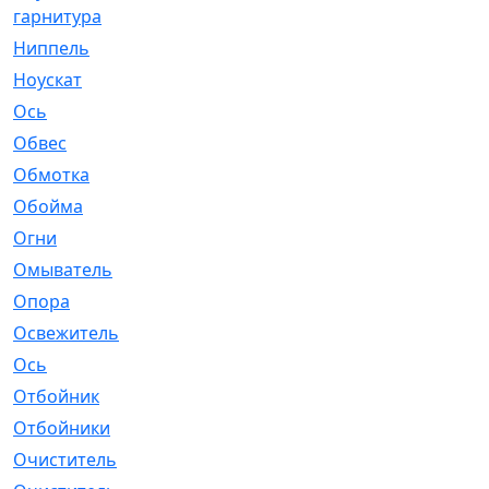
гарнитура
Ниппель
[1]
Ноускат
[53]
Оcь
[2]
Обвес
[3]
Обмотка
[4]
Обойма
[14]
Огни
[1]
Омыватель
[4]
Опора
[1]
Освежитель
[1]
Ось
[4]
Отбойник
[287]
Отбойники
[80]
Очиститель
[15]