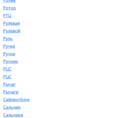
Ролик
[790]
Ротор
[2]
РТЦ
[475]
Рулевая
[974]
Рулевой
[585]
Руль
[12]
Ручка
[29]
Ручки
[3]
Ручник
[11]
РЦC
[12]
РЦС
[84]
Рычаг
[588]
Рычаги
[3]
Сайлентблок
[4208]
Сальник
[4340]
Сальники
[123]