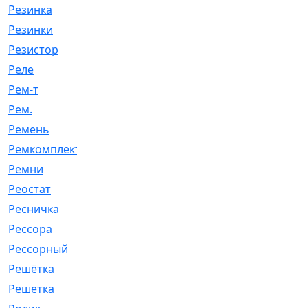
Резинка
[15]
Резинки
[6]
Резистор
[1]
Реле
[20]
Рем-т
[7]
Рем.
[2]
Ремень
[2060]
Ремкомплект
[1924]
Ремни
[21]
Реостат
[1]
Ресничка
[25]
Рессора
[51]
Рессорный
[107]
Решётка
[101]
Решетка
[21]