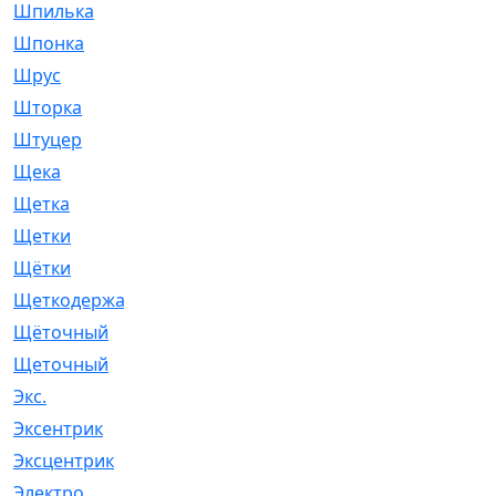
Шпилька
[215]
Шпонка
[19]
Шрус
[1107]
Шторка
[6]
Штуцер
[8]
Щека
[18]
Щетка
[31]
Щетки
[58]
Щётки
[124]
Щеткодержатель
[14]
Щёточный
[7]
Щеточный
[1]
Экс.
[4]
Эксентрик
[1]
Эксцентрик
[67]
Электро
[1]