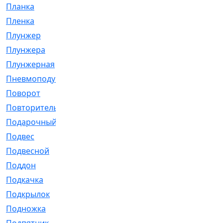
Планка
[21]
Пленка
[1]
Плунжер
[1]
Плунжера
[64]
Плунжерная
[91]
Пневмоподушка
[2]
Поворот
[12]
Повторитель
[86]
Подарочный
[3]
Подвес
[16]
Подвесной
[7]
Поддон
[18]
Подкачка
[5]
Подкрылок
[128]
Подножка
[16]