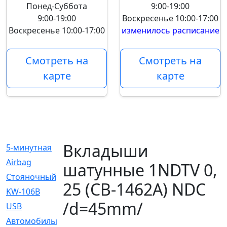
Понед-Суббота
9:00-19:00
9:00-19:00
Воскресенье
10:00-17:00
Воскресенье
10:00-17:00
изменилось расписание
Смотреть на
Смотреть на
карте
карте
Вкладыши
5-минутная
[1]
Airbag
[18]
шатунные 1NDTV 0,
Cтояночный
[1]
25 (CB-1462A) NDC
KW-106B
[0]
/d=45mm/
USB
[6]
Автомобильное
[6]