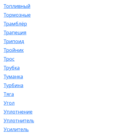
Топливный
[5]
Тормозные
[57]
Трамблёр
[54]
Трапеция
[2]
Трипоид
[16]
Тройник
[1]
Трос
[500]
Трубка
[39]
Туманка
[77]
Турбина
[69]
Тяга
[1264]
Угол
[2]
Уплотнение
[22]
Уплотнитель
[13]
Усилитель
[20]