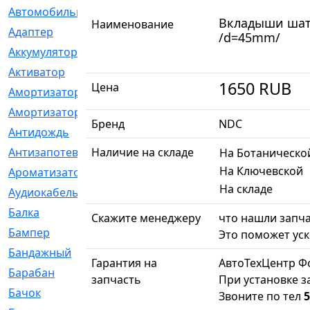
Автомобильный
[6]
Вкладыши шату
Наименование
Адаптер
[3]
/d=45mm/
Аккумулятор
[2]
Активатор
[1]
1650
RUB
Цена
Амортизатор
[608]
Амортизаторы
[21]
Бренд
NDC
Антидождь
[1]
Антизапотеватель
Наличие на складе
[1]
На Ботаническо
На Ключевской
Ароматизатор
[35]
На складе
Аудиокабель
[2]
Балка
[58]
Скажите менеджеру
что нашли запча
Бампер
[137]
Это поможет уск
Бандажный
[6]
Гарантия на
АвтоТехЦентр Ф
Барабан
[5]
запчасть
При установке з
Бачок
[40]
Звоните по тел
5