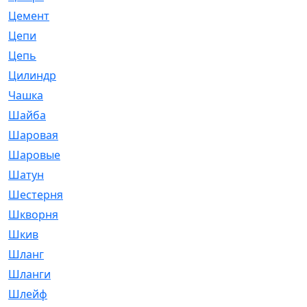
Цемент
[1]
Цепи
[314]
Цепь
[171]
Цилиндр
[55]
Чашка
[695]
Шайба
[37]
Шаровая
[900]
Шаровые
[1]
Шатун
[226]
Шестерня
[33]
Шкворня
[118]
Шкив
[129]
Шланг
[476]
Шланги
[36]
Шлейф
[70]