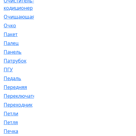
Очиститель-
[1]
кодиционер
Очищающая
[1]
Очко
[24]
Пакет
[1]
Палец
[4]
Панель
[61]
Патрубок
[248]
ПГУ
[2]
Педаль
[3]
Передняя
[22]
Переключатель
[36]
Переходник
[4]
Петли
[23]
Петля
[3]
Печка
[3]