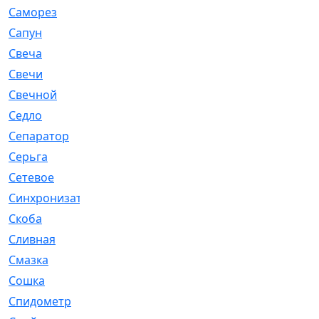
Саморез
[23]
Сапун
[33]
Свеча
[457]
Свечи
[272]
Свечной
[2]
Седло
[7]
Сепаратор
[6]
Серьга
[27]
Сетевое
[6]
Синхронизатор
[1]
Скоба
[4]
Сливная
[6]
Смазка
[24]
Сошка
[8]
Спидометр
[48]