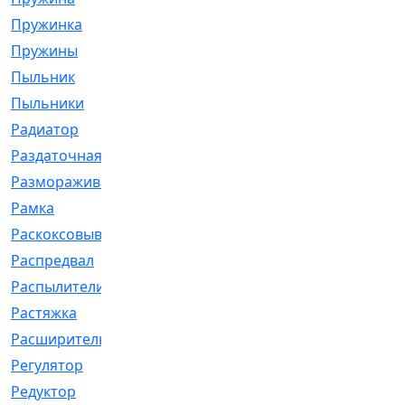
Пружинка
[1]
Пружины
[326]
Пыльник
[1202]
Пыльники
[5]
Радиатор
[916]
Раздаточная
[1]
Размораживатель
[1]
Рамка
[29]
Раскоксовывание
[4]
Распредвал
[41]
Распылители
[226]
Растяжка
[1]
Расширительный
[9]
Регулятор
[5]
Редуктор
[17]