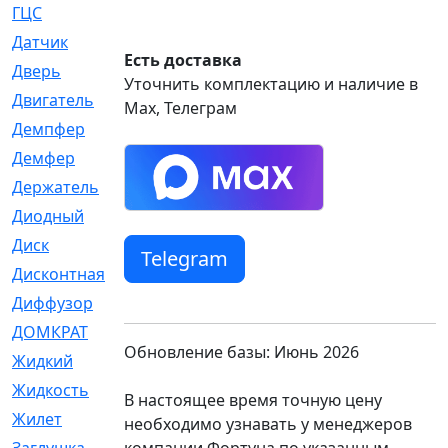
ГЦС
[74]
Датчик
[969]
Есть доставка
Дверь
[249]
Уточнить комплектацию и наличие в
Двигатель
[64]
Max, Телеграм
Демпфер
[2]
Демфер
[1]
Держатель
[5]
Диодный
[3]
Диск
[418]
Telegram
Дисконтная
[1]
Диффузор
[1]
ДОМКРАТ
[1]
Обновление базы: Июнь 2026
Жидкий
[5]
Жидкость
[80]
В настоящее время точную цену
Жилет
[1]
необходимо узнавать у менеджеров
компании Фортуна по указанным