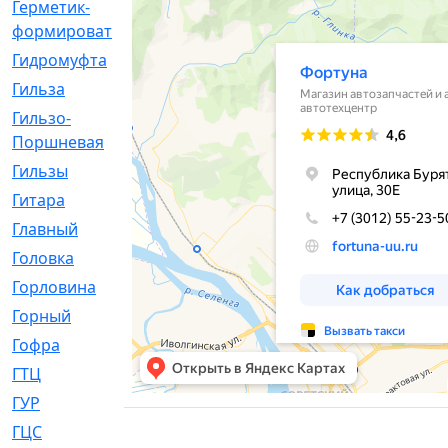
Герметик-
[3]
формирователь
Гидромуфта
[47]
Гильза
[56]
Гильзо-
[13]
Поршневая
Гильзы
[259]
Гитара
[7]
Главный
[29]
Головка
[28]
Горловина
[14]
Горный
[1]
Гофра
[86]
ГТЦ
[96]
ГУР
[34]
ГЦC
[6]