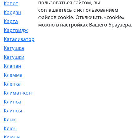
пользоваться сайтом, вы
Капот
[144]
соглашаетесь с использованием
Кардан
[131]
файлов cookie. Отключить «cookie»
Карта
[2]
можно в настройках Вашего браузера.
Картридж
[250]
Катализатор
[1]
Катушка
[2]
Катушки
[291]
Клапан
[375]
Клемма
[5]
Клёпка
[2]
Климат-контроль
[3]
Клипса
[21]
Клипсы
[321]
Клык
[4]
Ключ
[2]
Ключи
[3]