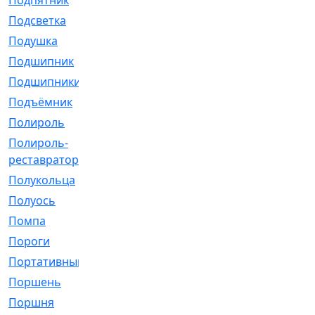
Подпятник
[1]
Подсветка
[1]
Подушка
[1540]
Подшипник
[1825]
Подшипники
[106]
Подъёмник
[1]
Полироль
[1]
Полироль-
[1]
реставратор
Полукольца
[107]
Полуось
[43]
Помпа
[537]
Пороги
[1]
Портативный
[1]
Поршень
[5]
Поршня
[833]