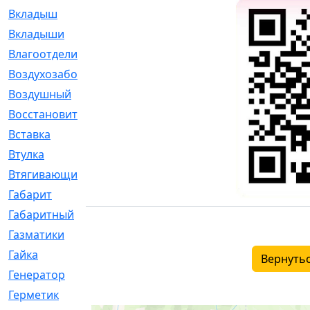
Вкладыш
[41]
Вкладыши
[1131]
Влагоотделитель
[2]
Воздухозаборник
[2]
Воздушный
[1]
Восстановительный
[1]
Вставка
[168]
Втулка
[1875]
Втягивающий
[22]
Габарит
[286]
Габаритный
[6]
Газматики
[117]
Гайка
[104]
Вернутьс
Генератор
[148]
Герметик
[15]