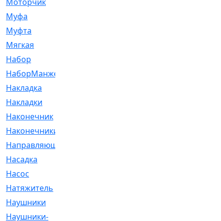
Моторчик
[6]
Муфа
[1]
Муфта
[9]
Мягкая
[3]
Набор
[6]
НаборМанжетГТЦ
[33]
Накладка
[51]
Накладки
[1]
Наконечник
[743]
Наконечники
[119]
Направляющая
[43]
Насадка
[16]
Насос
[356]
Натяжитель
[125]
Наушники
[8]
Наушники-
[2]