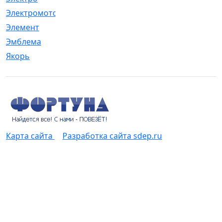
Электромотор
[1]
Элемент
[5]
Эмблема
[1]
Якорь
[4]
Карта сайта
Разработка сайта sdep.ru