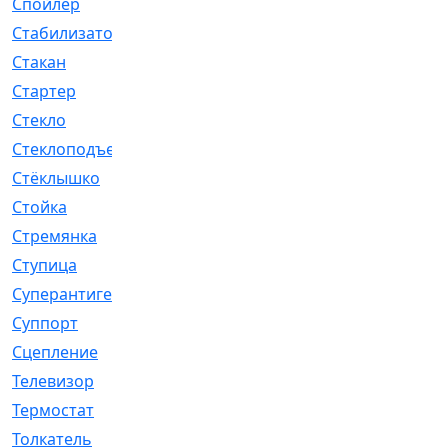
Спойлер
[29]
Стабилизатор
[596]
Стакан
[7]
Стартер
[176]
Стекло
[11]
Стеклоподъемник
[12]
Стёклышко
[20]
Стойка
[969]
Стремянка
[46]
Ступица
[775]
Суперантигель
[3]
Суппорт
[198]
Сцепление
[1]
Телевизор
[13]
Термостат
[323]
Толкатель
[4]