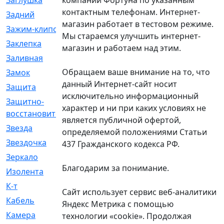
Заглушка
[21]
контактным телефонам. Интернет-
Задний
[528]
магазин работает в тестовом режиме.
Зажим-клипса
[1]
Мы стараемся улучшить интернет-
Заклепка
[1]
магазин и работаем над этим.
Заливная
[4]
Обращаем ваше внимание на то, что
Замок
[12]
данный Интернет-сайт носит
Защита
[79]
исключительно информационный
Защитно-
[4]
характер и ни при каких условиях не
восстановительный
является публичной офертой,
Звезда
[1]
определяемой положениями Статьи
Звездочка
[5]
437 Гражданского кодекса РФ.
Зеркало
[369]
Благодарим за понимание.
Изолента
[1]
К-т
[13]
Сайт использует сервис веб-аналитики
Кабель
[50]
Яндекс Метрика с помощью
Камера
[4]
технологии «cookie». Продолжая