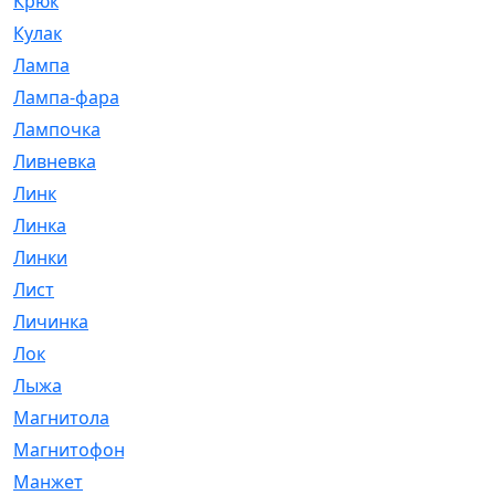
Крюк
[1]
Кулак
[9]
Лампа
[128]
Лампа-фара
[4]
Лампочка
[209]
Ливневка
[66]
Линк
[3]
Линка
[64]
Линки
[913]
Лист
[144]
Личинка
[3]
Лок
[1]
Лыжа
[23]
Магнитола
[11]
Магнитофон
[1]
Манжет
[194]