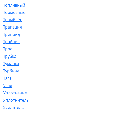
Топливный
[5]
Тормозные
[57]
Трамблёр
[54]
Трапеция
[2]
Трипоид
[16]
Тройник
[1]
Трос
[500]
Трубка
[39]
Туманка
[77]
Турбина
[69]
Тяга
[1264]
Угол
[2]
Уплотнение
[22]
Уплотнитель
[13]
Усилитель
[20]