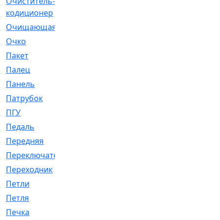
Очиститель-
[1]
кодиционер
Очищающая
[1]
Очко
[24]
Пакет
[1]
Палец
[4]
Панель
[61]
Патрубок
[248]
ПГУ
[2]
Педаль
[3]
Передняя
[22]
Переключатель
[36]
Переходник
[4]
Петли
[23]
Петля
[3]
Печка
[3]