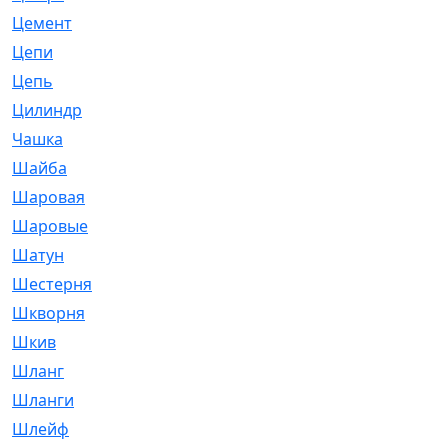
Цемент
[1]
Цепи
[314]
Цепь
[171]
Цилиндр
[55]
Чашка
[695]
Шайба
[37]
Шаровая
[900]
Шаровые
[1]
Шатун
[226]
Шестерня
[33]
Шкворня
[118]
Шкив
[129]
Шланг
[476]
Шланги
[36]
Шлейф
[70]