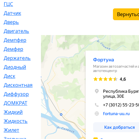
ГЦС
[74]
Датчик
[969]
Вернутьс
Дверь
[249]
Двигатель
[64]
Демпфер
[2]
Демфер
[1]
Держатель
[5]
Диодный
[3]
Диск
[418]
Дисконтная
[1]
Диффузор
[1]
ДОМКРАТ
[1]
Жидкий
[5]
Жидкость
[80]
Жилет
[1]