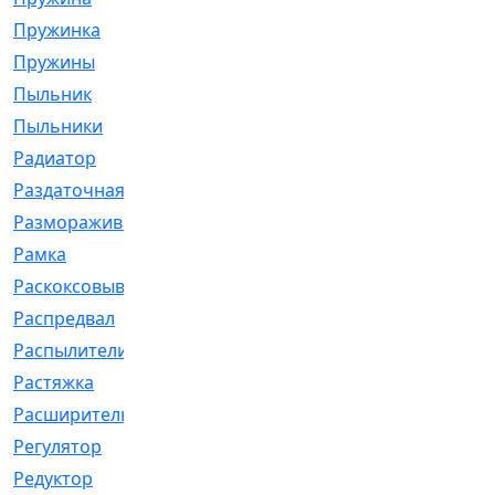
Пружинка
[1]
Пружины
[326]
Пыльник
[1202]
Пыльники
[5]
Радиатор
[916]
Раздаточная
[1]
Размораживатель
[1]
Рамка
[29]
Раскоксовывание
[4]
Распредвал
[41]
Распылители
[226]
Растяжка
[1]
Расширительный
[9]
Регулятор
[5]
Редуктор
[17]