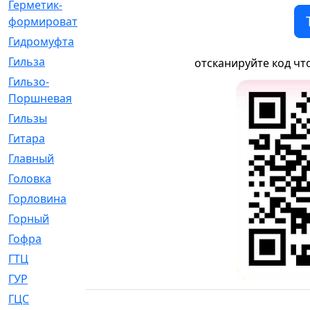
Герметик-
[3]
формирователь
Гидромуфта
[47]
Гильза
[56]
отсканируйте код чт
Гильзо-
[13]
Поршневая
Гильзы
[259]
Гитара
[7]
Главный
[29]
Головка
[28]
Горловина
[14]
Горный
[1]
Гофра
[86]
ГТЦ
[96]
ГУР
[34]
ГЦC
[6]