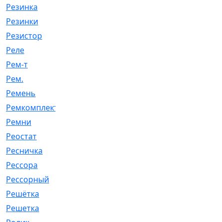
Резинка
[15]
Резинки
[6]
Резистор
[1]
Реле
[20]
Рем-т
[7]
Рем.
[2]
Ремень
[2060]
Ремкомплект
[1924]
Ремни
[21]
Реостат
[1]
Ресничка
[25]
Рессора
[51]
Рессорный
[107]
Решётка
[101]
Решетка
[21]