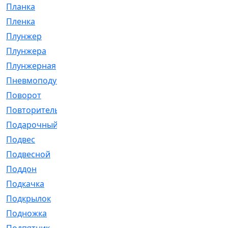
Планка
[21]
Пленка
[1]
Плунжер
[1]
Плунжера
[64]
Плунжерная
[91]
Пневмоподушка
[2]
Поворот
[12]
Повторитель
[86]
Подарочный
[3]
Подвес
[16]
Подвесной
[7]
Поддон
[18]
Подкачка
[5]
Подкрылок
[128]
Подножка
[16]