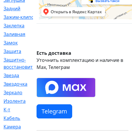
Заглушка
[21]
Задний
[528]
Зажим-клипса
[1]
Заклепка
[1]
Заливная
[4]
Замок
[12]
Защита
[79]
Есть доставка
Защитно-
[4]
Уточнить комплектацию и наличие в
восстановительный
Max, Телеграм
Звезда
[1]
Звездочка
[5]
Зеркало
[369]
Изолента
[1]
К-т
[13]
Telegram
Кабель
[50]
Камера
[4]