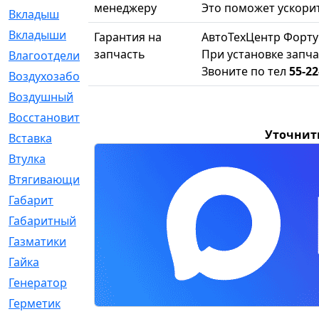
менеджеру
Это поможет ускорит
Вкладыш
[41]
Вкладыши
[1131]
Гарантия на
АвтоТехЦентр Форту
запчасть
При установке запча
Влагоотделитель
[2]
Звоните по тел
55-22
Воздухозаборник
[2]
Воздушный
[1]
Восстановительный
[1]
Уточнит
Вставка
[168]
Втулка
[1875]
Втягивающий
[22]
Габарит
[286]
Габаритный
[6]
Газматики
[117]
Гайка
[104]
Генератор
[148]
Герметик
[15]