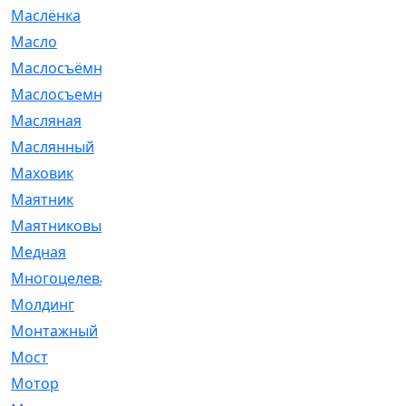
Маслёнка
[4]
Масло
[66]
Маслосъёмные
[480]
Маслосъемные
[26]
Масляная
[1]
Маслянный
[54]
Маховик
[6]
Маятник
[5]
Маятниковый
[13]
Медная
[2]
Многоцелевая
[1]
Молдинг
[14]
Монтажный
[1]
Мост
[10]
Мотор
[212]