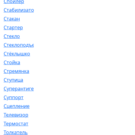
Спойлер
[29]
Стабилизатор
[596]
Стакан
[7]
Стартер
[176]
Стекло
[11]
Стеклоподъемник
[12]
Стёклышко
[20]
Стойка
[969]
Стремянка
[46]
Ступица
[775]
Суперантигель
[3]
Суппорт
[198]
Сцепление
[1]
Телевизор
[13]
Термостат
[323]
Толкатель
[4]