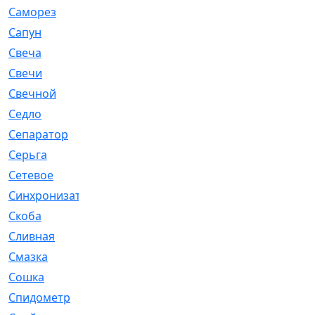
Саморез
[23]
Сапун
[33]
Свеча
[457]
Свечи
[272]
Свечной
[2]
Седло
[7]
Сепаратор
[6]
Серьга
[27]
Сетевое
[6]
Синхронизатор
[1]
Скоба
[4]
Сливная
[6]
Смазка
[24]
Сошка
[8]
Спидометр
[48]