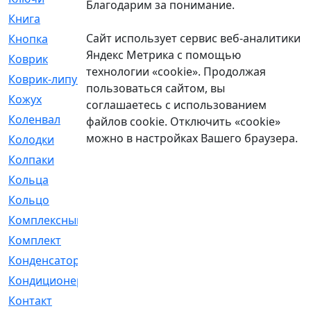
Благодарим за понимание.
Книга
[293]
Сайт использует сервис веб-аналитики
Кнопка
[3]
Яндекс Метрика с помощью
Коврик
[1]
технологии «cookie». Продолжая
Коврик-липучка
[2]
пользоваться сайтом, вы
Кожух
[4]
соглашаетесь с использованием
Коленвал
[38]
файлов cookie. Отключить «cookie»
можно в настройках Вашего браузера.
Колодки
[2151]
Колпаки
[5]
Кольца
[1164]
Кольцо
[272]
Комплексный
[1]
Комплект
[196]
Конденсатор
[1]
Кондиционер
[2]
Контакт
[3]