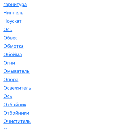
гарнитура
Ниппель
[1]
Ноускат
[53]
Оcь
[2]
Обвес
[3]
Обмотка
[4]
Обойма
[14]
Огни
[1]
Омыватель
[4]
Опора
[1]
Освежитель
[1]
Ось
[4]
Отбойник
[287]
Отбойники
[80]
Очиститель
[15]