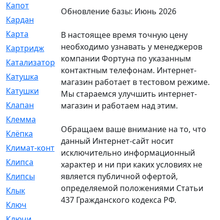
Капот
[144]
Обновление базы: Июнь 2026
Кардан
[131]
Карта
[2]
В настоящее время точную цену
необходимо узнавать у менеджеров
Картридж
[250]
компании Фортуна по указанным
Катализатор
[1]
контактным телефонам. Интернет-
Катушка
[2]
магазин работает в тестовом режиме.
Катушки
[291]
Мы стараемся улучшить интернет-
Клапан
[375]
магазин и работаем над этим.
Клемма
[5]
Обращаем ваше внимание на то, что
Клёпка
[2]
данный Интернет-сайт носит
Климат-контроль
[3]
исключительно информационный
Клипса
[21]
характер и ни при каких условиях не
является публичной офертой,
Клипсы
[321]
определяемой положениями Статьи
Клык
[4]
437 Гражданского кодекса РФ.
Ключ
[2]
Ключи
[3]