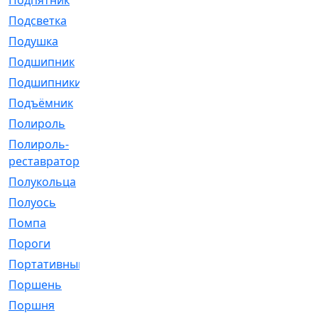
Подпятник
[1]
Подсветка
[1]
Подушка
[1540]
Подшипник
[1825]
Подшипники
[106]
Подъёмник
[1]
Полироль
[1]
Полироль-
[1]
реставратор
Полукольца
[107]
Полуось
[43]
Помпа
[537]
Пороги
[1]
Портативный
[1]
Поршень
[5]
Поршня
[833]