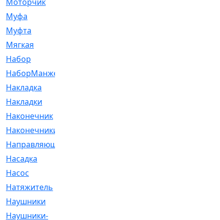
Моторчик
[6]
Муфа
[1]
Муфта
[9]
Мягкая
[3]
Набор
[6]
НаборМанжетГТЦ
[33]
Накладка
[51]
Накладки
[1]
Наконечник
[743]
Наконечники
[119]
Направляющая
[43]
Насадка
[16]
Насос
[356]
Натяжитель
[125]
Наушники
[8]
Наушники-
[2]