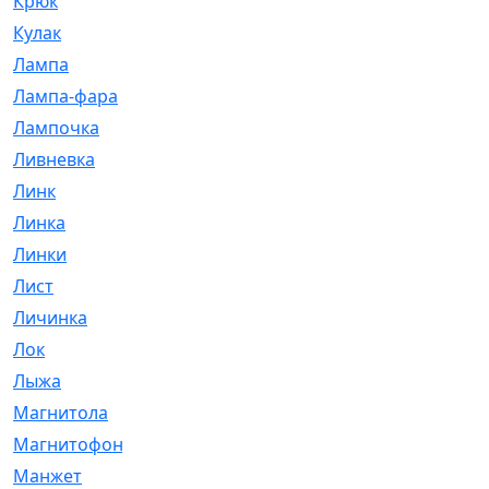
Крюк
[1]
Кулак
[9]
Лампа
[128]
Лампа-фара
[4]
Лампочка
[209]
Ливневка
[66]
Линк
[3]
Линка
[64]
Линки
[913]
Лист
[144]
Личинка
[3]
Лок
[1]
Лыжа
[23]
Магнитола
[11]
Магнитофон
[1]
Манжет
[194]