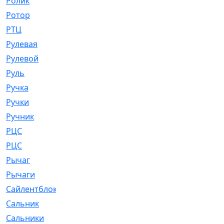
Ролик
[790]
Ротор
[2]
РТЦ
[475]
Рулевая
[974]
Рулевой
[585]
Руль
[12]
Ручка
[29]
Ручки
[3]
Ручник
[11]
РЦC
[12]
РЦС
[84]
Рычаг
[588]
Рычаги
[3]
Сайлентблок
[4208]
Сальник
[4340]
Сальники
[123]