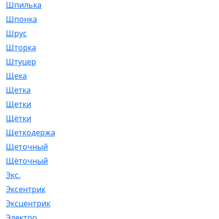
Шпилька
[215]
Шпонка
[19]
Шрус
[1107]
Шторка
[6]
Штуцер
[8]
Щека
[18]
Щетка
[31]
Щетки
[58]
Щётки
[124]
Щеткодержатель
[14]
Щеточный
[1]
Щёточный
[7]
Экс.
[4]
Эксентрик
[1]
Эксцентрик
[67]
Электро
[1]