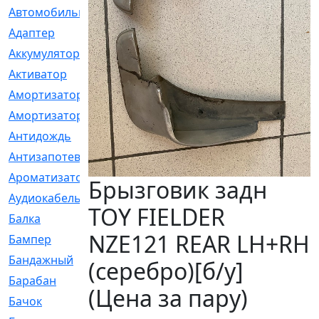
Автомобильный
[6]
Адаптер
[3]
Аккумулятор
[2]
Активатор
[1]
Амортизатор
[608]
Амортизаторы
[21]
Антидождь
[1]
Антизапотеватель
[1]
Ароматизатор
[35]
Брызговик задн
Аудиокабель
[2]
TOY FIELDER
Балка
[58]
NZE121 REAR LH+RH
Бампер
[137]
Бандажный
[6]
(серебро)[б/у]
Барабан
[5]
(Цена за пару)
Бачок
[40]