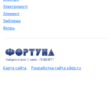
Электромотор
[1]
Элемент
[5]
Эмблема
[1]
Якорь
[4]
Карта сайта
Разработка сайта sdep.ru