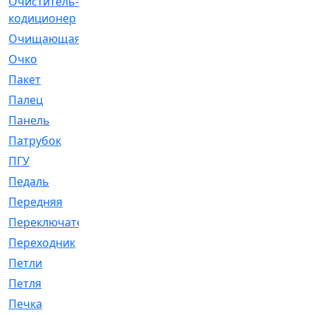
Очиститель-
[1]
кодиционер
Очищающая
[1]
Очко
[24]
Пакет
[1]
Палец
[4]
Панель
[61]
Патрубок
[248]
ПГУ
[2]
Педаль
[3]
Передняя
[22]
Переключатель
[36]
Переходник
[4]
Петли
[23]
Петля
[3]
Печка
[3]