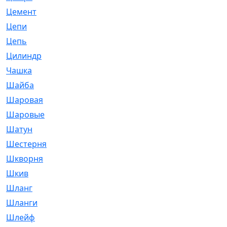
Цемент
[1]
Цепи
[314]
Цепь
[171]
Цилиндр
[55]
Чашка
[695]
Шайба
[37]
Шаровая
[900]
Шаровые
[1]
Шатун
[226]
Шестерня
[33]
Шкворня
[118]
Шкив
[129]
Шланг
[476]
Шланги
[36]
Шлейф
[70]