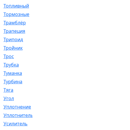
Топливный
[5]
Тормозные
[57]
Трамблёр
[54]
Трапеция
[2]
Трипоид
[16]
Тройник
[1]
Трос
[500]
Трубка
[39]
Туманка
[77]
Турбина
[69]
Тяга
[1264]
Угол
[2]
Уплотнение
[22]
Уплотнитель
[13]
Усилитель
[20]