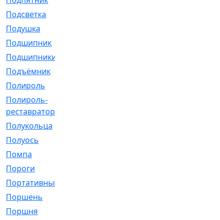
Подпятник
[1]
Подсветка
[1]
Подушка
[1540]
Подшипник
[1825]
Подшипники
[106]
Подъёмник
[1]
Полироль
[1]
Полироль-
[1]
реставратор
Полукольца
[107]
Полуось
[43]
Помпа
[537]
Пороги
[1]
Портативный
[1]
Поршень
[5]
Поршня
[833]