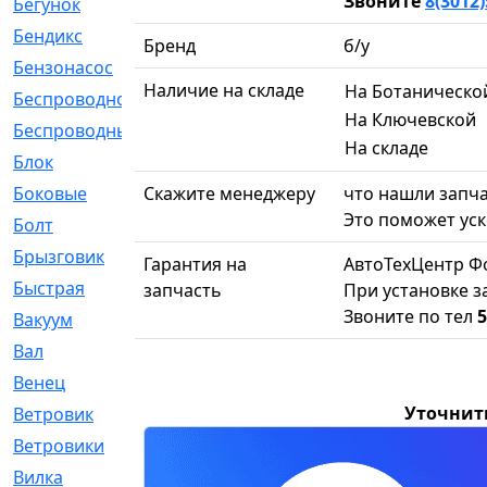
Звоните
8(3012)
Бегунок
[21]
Бендикс
[26]
Бренд
б/у
Бензонасос
[17]
Наличие на складе
На Ботаническо
Беспроводное
[2]
На Ключевской
Беспроводные
[1]
На складе
Блок
[81]
Скажите менеджеру
что нашли запча
Боковые
[4]
Это поможет уск
Болт
[247]
Брызговик
[77]
Гарантия на
АвтоТехЦентр Ф
Быстрая
[2]
запчасть
При установке з
Звоните по тел
5
Вакуум
[23]
Вал
[194]
Венец
[16]
Уточнит
Ветровик
[132]
Ветровики
[2]
Вилка
[15]