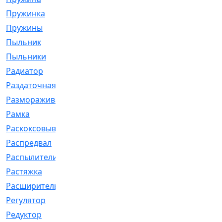
Пружинка
[1]
Пружины
[326]
Пыльник
[1202]
Пыльники
[5]
Радиатор
[916]
Раздаточная
[1]
Размораживатель
[1]
Рамка
[29]
Раскоксовывание
[4]
Распредвал
[41]
Распылители
[226]
Растяжка
[1]
Расширительный
[9]
Регулятор
[5]
Редуктор
[17]