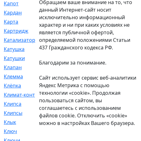
Обращаем ваше внимание на то, что
Капот
[144]
данный Интернет-сайт носит
Кардан
[131]
исключительно информационный
Карта
[2]
характер и ни при каких условиях не
Картридж
[250]
является публичной офертой,
определяемой положениями Статьи
Катализатор
[1]
437 Гражданского кодекса РФ.
Катушка
[2]
Катушки
[291]
Благодарим за понимание.
Клапан
[375]
Клемма
[5]
Сайт использует сервис веб-аналитики
Яндекс Метрика с помощью
Клёпка
[2]
технологии «cookie». Продолжая
Климат-контроль
[3]
пользоваться сайтом, вы
Клипса
[21]
соглашаетесь с использованием
Клипсы
[321]
файлов cookie. Отключить «cookie»
Клык
[4]
можно в настройках Вашего браузера.
Ключ
[2]
Ключи
[3]