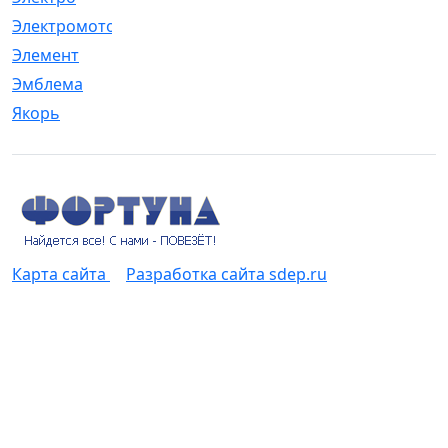
Электромотор
[1]
Элемент
[5]
Эмблема
[1]
Якорь
[4]
Карта сайта
Разработка сайта sdep.ru