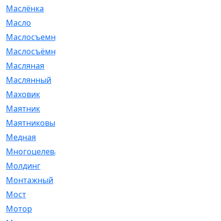
Маслёнка
[4]
Масло
[66]
Маслосъемные
[26]
Маслосъёмные
[480]
Масляная
[1]
Маслянный
[54]
Маховик
[6]
Маятник
[5]
Маятниковый
[13]
Медная
[2]
Многоцелевая
[1]
Молдинг
[14]
Монтажный
[1]
Мост
[10]
Мотор
[212]