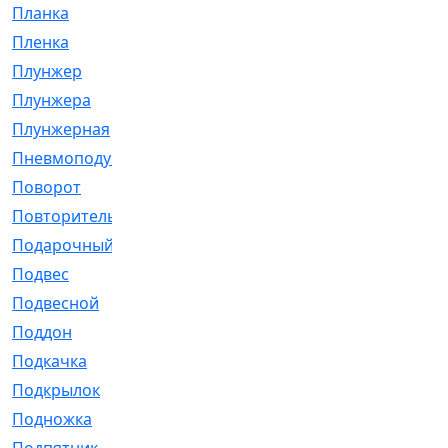
Планка
[21]
Пленка
[1]
Плунжер
[1]
Плунжера
[64]
Плунжерная
[91]
Пневмоподушка
[2]
Поворот
[12]
Повторитель
[86]
Подарочный
[3]
Подвес
[16]
Подвесной
[7]
Поддон
[18]
Подкачка
[5]
Подкрылок
[128]
Подножка
[16]