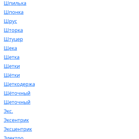
Шпилька
[215]
Шпонка
[19]
Шрус
[1107]
Шторка
[6]
Штуцер
[8]
Щека
[18]
Щетка
[31]
Щетки
[58]
Щётки
[124]
Щеткодержатель
[14]
Щёточный
[7]
Щеточный
[1]
Экс.
[4]
Эксентрик
[1]
Эксцентрик
[67]
Электро
[1]