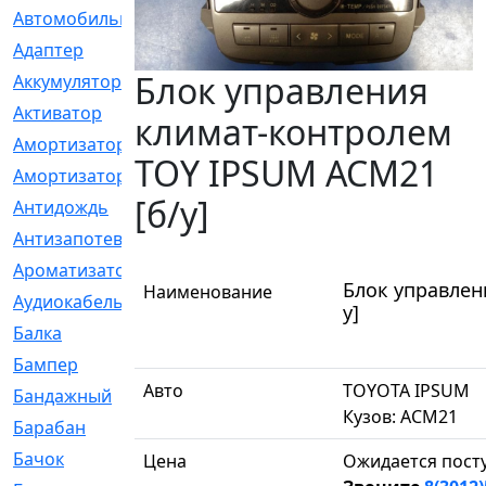
Автомобильный
[6]
Адаптер
[3]
Блок управления
Аккумулятор
[2]
Активатор
[1]
климат-контролем
Амортизатор
[608]
TOY IPSUM ACM21
Амортизаторы
[21]
[б/у]
Антидождь
[1]
Антизапотеватель
[1]
Ароматизатор
[35]
Блок управлен
Наименование
Аудиокабель
[2]
у]
Балка
[58]
Бампер
[137]
Авто
TOYOTA IPSUM
Бандажный
[6]
Кузов: ACM21
Барабан
[5]
Бачок
[40]
Цена
Ожидается пост