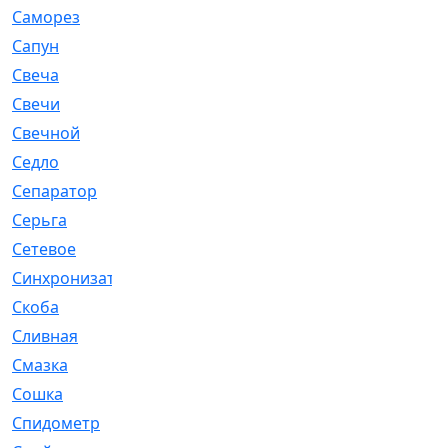
Саморез
[23]
Сапун
[33]
Свеча
[457]
Свечи
[272]
Свечной
[2]
Седло
[7]
Сепаратор
[6]
Серьга
[27]
Сетевое
[6]
Синхронизатор
[1]
Скоба
[4]
Сливная
[6]
Смазка
[24]
Сошка
[8]
Спидометр
[48]