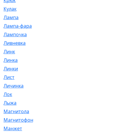
Крюк
[1]
Кулак
[9]
Лампа
[128]
Лампа-фара
[4]
Лампочка
[209]
Ливневка
[66]
Линк
[3]
Линка
[64]
Линки
[913]
Лист
[144]
Личинка
[3]
Лок
[1]
Лыжа
[23]
Магнитола
[11]
Магнитофон
[1]
Манжет
[194]