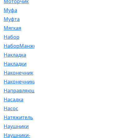
Моторчик
[6]
Муфа
[1]
Муфта
[9]
Мягкая
[3]
Набор
[6]
НаборМанжетГТЦ
[33]
Накладка
[51]
Накладки
[1]
Наконечник
[743]
Наконечники
[119]
Направляющая
[43]
Насадка
[16]
Насос
[356]
Натяжитель
[125]
Наушники
[8]
Наушники-
[2]