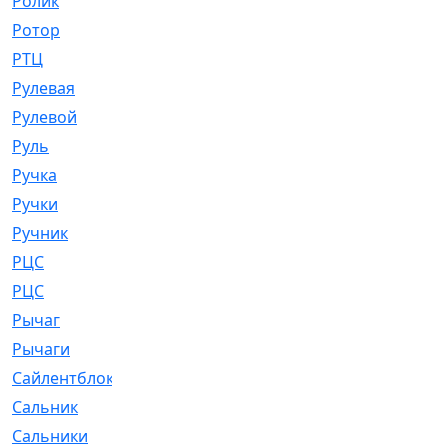
Ролик
[790]
Ротор
[2]
РТЦ
[475]
Рулевая
[974]
Рулевой
[585]
Руль
[12]
Ручка
[29]
Ручки
[3]
Ручник
[11]
РЦC
[12]
РЦС
[84]
Рычаг
[588]
Рычаги
[3]
Сайлентблок
[4208]
Сальник
[4340]
Сальники
[123]