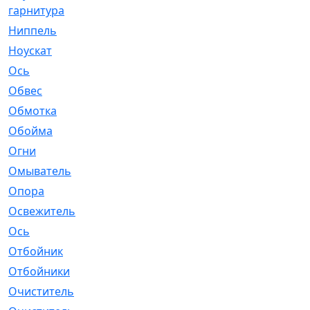
гарнитура
Ниппель
[1]
Ноускат
[53]
Оcь
[2]
Обвес
[3]
Обмотка
[4]
Обойма
[14]
Огни
[1]
Омыватель
[4]
Опора
[1]
Освежитель
[1]
Ось
[4]
Отбойник
[287]
Отбойники
[80]
Очиститель
[15]