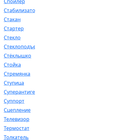
Спойлер
[29]
Стабилизатор
[596]
Стакан
[7]
Стартер
[176]
Стекло
[11]
Стеклоподъемник
[12]
Стёклышко
[20]
Стойка
[969]
Стремянка
[46]
Ступица
[775]
Суперантигель
[3]
Суппорт
[198]
Сцепление
[1]
Телевизор
[13]
Термостат
[323]
Толкатель
[4]