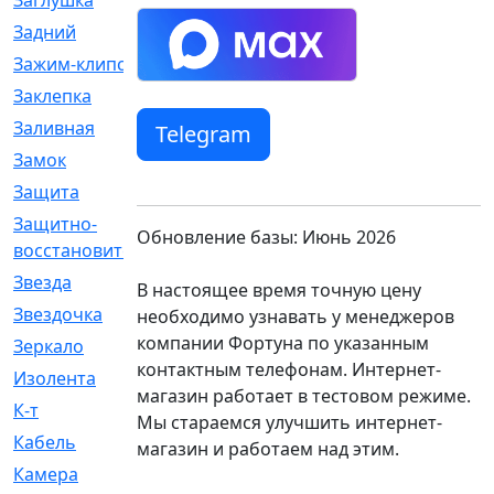
Заглушка
[21]
Задний
[528]
Зажим-клипса
[1]
Заклепка
[1]
Заливная
[4]
Telegram
Замок
[12]
Защита
[79]
Защитно-
[4]
Обновление базы: Июнь 2026
восстановительный
Звезда
[1]
В настоящее время точную цену
Звездочка
[5]
необходимо узнавать у менеджеров
компании Фортуна по указанным
Зеркало
[369]
контактным телефонам. Интернет-
Изолента
[1]
магазин работает в тестовом режиме.
К-т
[13]
Мы стараемся улучшить интернет-
Кабель
[50]
магазин и работаем над этим.
Камера
[4]