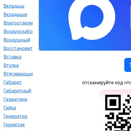
Вкладыш
[41]
Вкладыши
[1131]
Влагоотделитель
[2]
Воздухозаборник
[2]
Воздушный
[1]
Восстановительный
[1]
Вставка
[168]
Втулка
[1875]
Втягивающий
[22]
Габарит
[286]
отсканируйте код чт
Габаритный
[6]
Газматики
[117]
Гайка
[104]
Генератор
[148]
Герметик
[15]