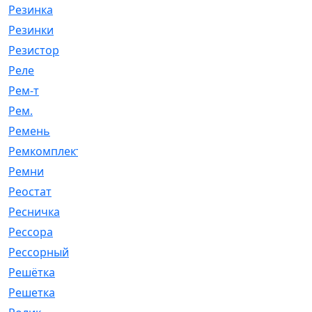
Резинка
[15]
Резинки
[6]
Резистор
[1]
Реле
[20]
Рем-т
[7]
Рем.
[2]
Ремень
[2060]
Ремкомплект
[1924]
Ремни
[21]
Реостат
[1]
Ресничка
[25]
Рессора
[51]
Рессорный
[107]
Решётка
[101]
Решетка
[21]