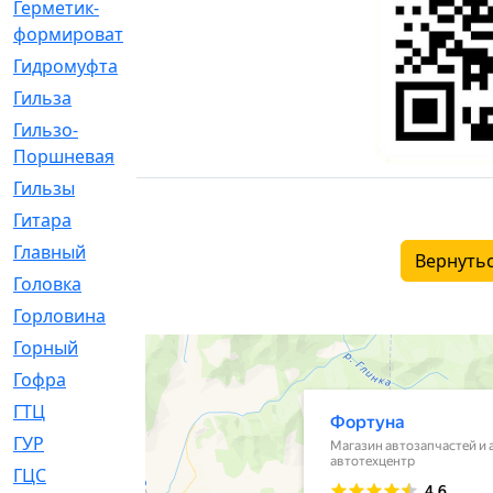
Герметик-
[3]
формирователь
Гидромуфта
[47]
Гильза
[56]
Гильзо-
[13]
Поршневая
Гильзы
[259]
Гитара
[7]
Главный
[29]
Вернутьс
Головка
[28]
Горловина
[14]
Горный
[1]
Гофра
[86]
ГТЦ
[96]
ГУР
[34]
ГЦC
[6]