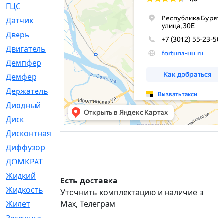
ГЦС
[74]
Датчик
[969]
Дверь
[249]
Двигатель
[64]
Демпфер
[2]
Демфер
[1]
Держатель
[5]
Диодный
[3]
Диск
[418]
Дисконтная
[1]
Диффузор
[1]
ДОМКРАТ
[1]
Жидкий
[5]
Есть доставка
Жидкость
[80]
Уточнить комплектацию и наличие в
Max, Телеграм
Жилет
[1]